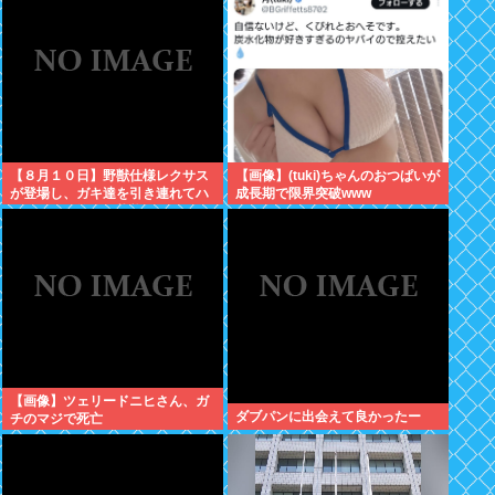
人の叡智を集めてもわからな
い…」
【８月１０日】野獣仕様レクサス
【画像】(tuki)ちゃんのおつぱいが
が登場し、ガキ達を引き連れてハ
成長期で限界突破www
ーメルンの笛吹き状態となる （※
動画あり）
【画像】ツェリードニヒさん、ガ
ダブパンに出会えて良かったー
チのマジで死亡