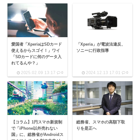
愛国者「XperiaはSDカード
「Xperia」が電波法違反、
使えるからスゴイ！」ワイ
ソニーに行政指導
「SDカードに何のデータ入
れてるんや？」
2025.02.09 13:17
2024.12.13 17:01
0
0
【コラム】1円スマホ新規制
総務省、スマホの高額下取
で「iPhone以外売れない
りを是正へ
国」に、総務省がAndroidス