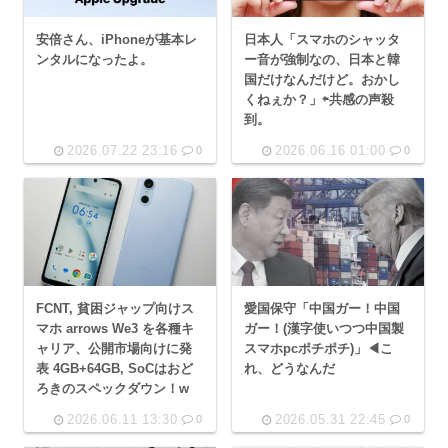
安倍さん、iPhoneが基本レ
日本人「スマホのシャッタ
ンタルになったよ。
ー音が強制なの、日本と韓
国だけなんだけど。おかし
くねぇか？」⇦共感の声殺
到。
2026.07.22 23:16
2026.06.16 01:00
0
0
FCNT, 貧困ジャップ向けス
愛国保守「中国ガー！中国
マホ arrows We3 を各種キ
ガー！(漢字使いつつ中国製
ャリア、公開市場向けに発
スマホpcポチポチ)」◀こ
表 4GB+64GB, SoCはおど
れ、どうなんだ
ろきのスペックダウン！w
2026.06.11 13:30
2026.05.31 22:45
0
0