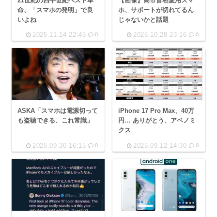
21世紀の四半世紀ベスト革
【画像】高市首相愛用スマ
命、「スマホの発明」で良
ホ、サポートが切れてるん
いよね
じゃないかと話題
2025.11.14 22:45
2025.10.28 23:16
0
0
ASKA「スマホは電源切って
iPhone 17 Pro Max、40万
も盗聴できる、これ常識」
円… ありがとう、アベノミ
クス
2025.09.30 16:15
2025.09.12 14:30
0
0