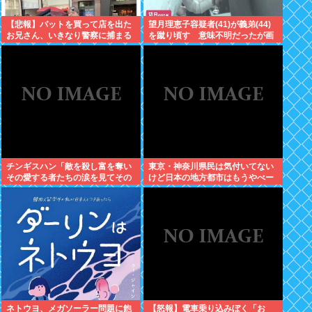
【悲報】バットを買って店を出た
望月理恵子容疑者(41)が義弟(44)
お兄さん、いきなり警察に捕まる
を蹴り頃す 意味不明だったが画
www
像みて納得・・・
チンギスハン「敵を殺し富を奪い
東京・神奈川県民は気付いてない
その愛する者たちの涙を見てその
けど日本の地方都市はもうやべー
妻や娘をレ●プするのが最大の喜
ぞ
び」
ネトウヨ、メガソーラー問題に飽
【怒報】電車乗り込みぼく「お