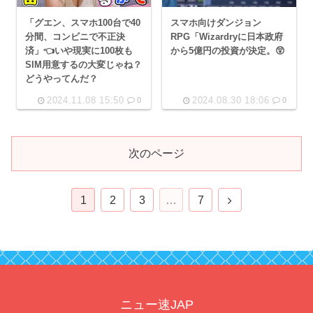
「グエン、スマホ100台で40
スマホ向けダンジョン
分間、コンビニで不正決
RPG「Wizardryに日本政府
済」👈いや現実に100枚も
から5億円の投資が決定。😲
SIM用意するの大変じゃね？
どうやってんだ？
2024.11.08 15:50
2024.08.30 18:06
0
0
次のページ
次
1
2
3
…
7
へ
ニュー速JAP