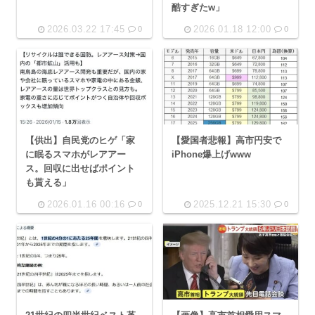
酷すぎたw」
2026.03.22 17:45
2026.01.18 12:00
0
0
【供出】自民党のヒゲ「家
【愛国者悲報】高市円安で
に眠るスマホがレアアー
iPhone爆上げwww
ス。回収に出せばポイント
も貰える」
2026.01.16 00:16
2025.12.21 15:30
0
0