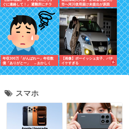
ぐに連絡して！」 避難所にチラ
市へ河川使用届け未提出が原因
シ。 無料で緊急避妊薬を届けるシ
→Xで告知したらできると思った
ステムを実現へ
年収300万「がんばれー」年収数
【画像】ボーイッシュ女子、バチ
億「ありがとー」 ←おかしく
イケすぎる
ね？
スマホ