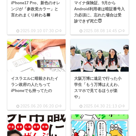
iPhone17 Pro、新色のオレ
マイナ保険証、9月から
ンジが「参政党カラー」と
Android利用者は暗証番号入
言われまくり終わる🟧
力必須に、忘れた場合は受
診できず死亡😇
2025.09.10 07:30
2025.08.08 14:45
0
0
イスラエルに暗殺されたイ
大阪万博に遠足で行った小
ラン政府の人たちって
学生「もう万博はええわ、
iPhoneでも持ってたの
スマホで見てるほうが楽
や」
2025.06.20 06:20
2025.04.30 21:13
0
0