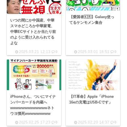
【愛国者🇰🇷】Galaxy使っ
いつの間にか中国産、中華
てるケンモメン集合
スマホどころか中華家電、
中華ECサイトとか当たり前
のように受け入れられてる
よな
2025.03.21 12:13
2025.03.01 18:51
0
0
iPhoneさん、ついにマイナ
【IT革命】Apple「iPhone
ンバーカードを内蔵へ
16eの充電はUSB-Cです」
wwwwwwwwwwwwwネト
ウヨ憤死wwwwwwwww
2025.02.25 17:23
2025.02.20 14:37
0
0