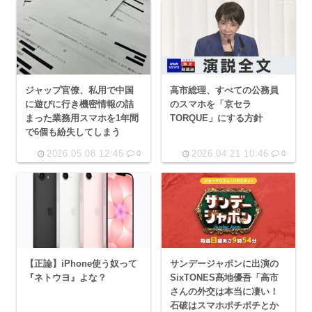
ジャップ官僚、私用で中国
高市総理、すべての公務員
に遊びに行き機密情報の詰
のスマホを「京セラ
まった業務用スマホを1年間
TORQUE」にする方針
で6個も紛失してしまう
2026.05.08 12:45
2026.04.21 10:46
0
0
【正論】iPhone使う奴って
サンデージャポンに出演の
『ネトウヨ』よな？
SixTONES髙地優吾「高市
さんの外交は本当に凄い！
石破はスマホポチポチとか