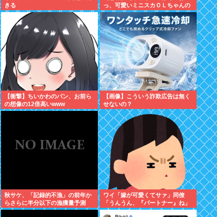
きる
っ、可愛いミニスカＯＬちゃんの
隣あいてんじゃん！座ったろ！」
→結果w w w w w w w w
【衝撃】ちいかわのパン、お前ら
【画像】こういう詐欺広告は無く
の想像の12倍高いwww
せないの？
秋サケ、「記録的不漁」の前年か
ワイ「嫁が可愛くてサァ」同僚
らさらに半分以下の漁獲量予測
「うんうん、『パートナー』ね」
「なぜこれほど減ったのか、日本