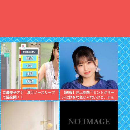
皆藤愛子アナ 透けノースリーブ
【朗報】井上春華「ミントグリー
で脇全開！！
ンは好きな色じゃないけど、チョ
コミントは好きなのでまぁいいか
と思ってる