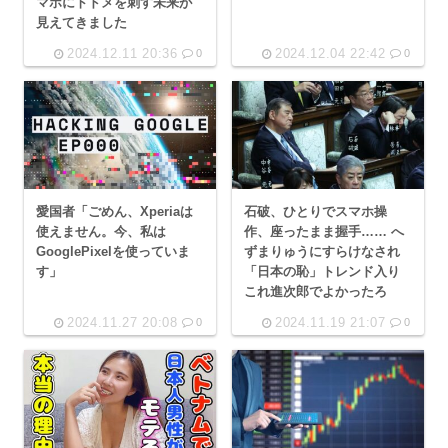
マホにトドメを刺す未来が
見えてきました
2024.12.11 20:36
2024.12.04 22:42
0
0
愛国者「ごめん、Xperiaは
石破、ひとりでスマホ操
使えません。今、私は
作、座ったまま握手…… へ
GooglePixelを使っていま
ずまりゅうにすらけなされ
す」
「日本の恥」トレンド入り
これ進次郎でよかったろ
2024.11.27 20:08
2024.11.19 21:07
0
0