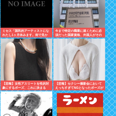
ミセス「国民的アーティストにな
今まで特定の職業に就くために必
れたし1ヶ月休みます。街で見か
須だった国家資格、外国人がその
けても声掛けないでね」
職に就く場合は不要へと方針切り
替えへ
【悲報】女性アスリートを性的対
【悲報】セクシー撮影会において
象にするポーズ、これに決まる
えっちすぎてNGとなったポーズが
こちらwww