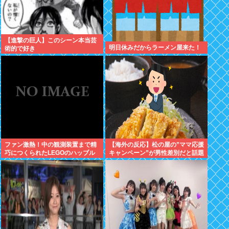
【進撃の巨人】このシーン本当芸
明日休みだからラーメン屋来た！
術的で好き
ファン激熱！中の観測装置まで精
【海外の反応】松の屋の”ママ応援
巧につくられたLEGOのハッブル
キャンペーン”が男性差別だと話題
宇宙望遠鏡が販売中
になっているらしい → 「普通
に”家族割”にしたらよかったのに
な」「こんなのにイライラできる
って幸せな人生を送ってるよな」