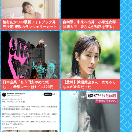
植村あかりの最新フォトブック発
自衛隊、中東へ出発…小泉進次郎
売決定!複数のランジェリーカット
防衛大臣「皆さんが航路を守る」
あり
日本企業「もう円安やめて頼
【悲報】浜辺美波さん、めちゃく
む！」希望レートは1ドル120円
ちゃADHDだった
現実は160円前後「輸出企業まで
悲鳴」