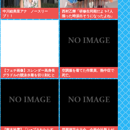
中川絵美里アナ ノースリー
西村乙輝「研修生同期だよ ✨7人
ブ！！
揃った時涙出そうになったよね」
【フェチ画像】スレンダー高身長
空調服を着てた作業員、熱中症で
グラドルの競泳水着を切り刻むと
死亡。
ヌルヌル 大開脚×マッサージ
【鹿】
【熊本地震】「レ●プされたらす
琵琶湖花火大会、企画会社新人が