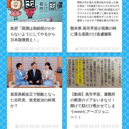
政府「国債は相続税がかか
熊本県 高市早苗が視察の時
らないようにしてやるから
に通る道路だけ急遽舗装
日本国債買え！」
2026.08.04 19:47
2026.08.04 19:02
0
0
皇室典範改正で朝敵となっ
【動画】高市早苗、避難所
た自民党、政党政治の終焉
の教室のドアをいきなり！
か？
開けて顔だけ覗かせてしま
うwwwヒアーズジョニ
ー！！
2026.08.04 18:04
2026.08.04 18:03
0
0