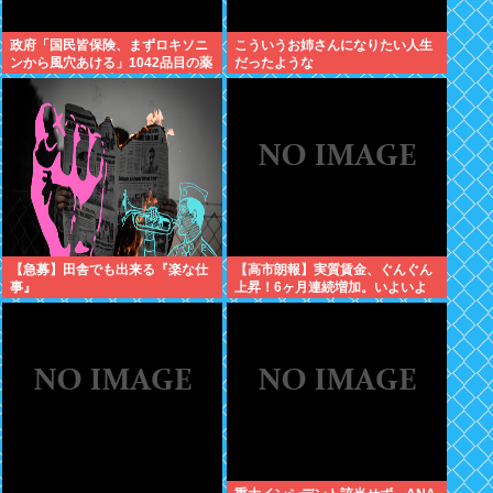
政府「国民皆保険、まずロキソニ
こういうお姉さんになりたい人生
ンから風穴あける」1042品目の薬
だったような
価4分の1を保険適用外で財布直
撃、2027年3月開始
【急募】田舎でも出来る『楽な仕
【高市朗報】実質賃金、ぐんぐん
事』
上昇！6ヶ月連続増加。いよいよ
国民も豊かさを実感か？インフレ
加速しなければ