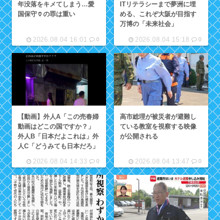
年没落をキメてしまう…愛
ITリテラシーまで夢洲に埋
国保守🏺の罪は重い
める、これぞ大阪が目指す
万博の「未来社会」
2026.08.04 16:01
2026.08.04 15:18
0
0
【動画】外人A「この売春婦
高市総理が被災者が避難し
動画はどこの国ですか？」
ている教室を視察する映像
外人B「日本だよこれは」外
が公開される
人C「どうみても日本だろ」
2026.08.04 14:33
2026.08.04 13:47
0
0