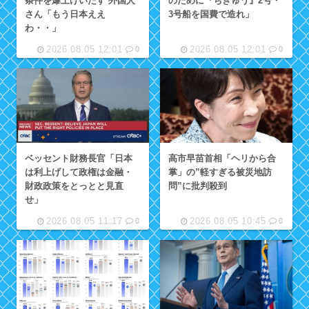
条件を爆上げいたす 外国人
のために『ちきゅう』2号・
さん「もう日本ええ
3号船を国費で造れ」
わ・・」
2026.08.05 12:01
2026.08.05 12:01
0
0
ベッセント財務長官「日本
高市早苗首相「ヘリから合
は利上げして政権は金融・
掌」の”軽すぎる被災地訪
財政政策をとっとと見直
問”に批判殺到
せ」
2026.08.05 11:17
2026.08.05 10:45
0
0