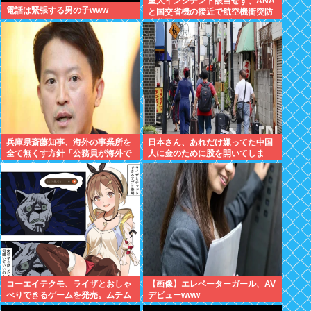
重大インシデント該当せず、ANA
電話は緊張する男の子www
と国交省機の接近で航空機衝突防
止装置（TCAS）の警報が作動し
たトラブル、羽田空港沖、全日空
に通知
兵庫県斎藤知事、海外の事業所を
日本さん、あれだけ嫌ってた中国
全て無くす方針「公務員が海外で
人に金のために股を開いてしま
遊ぶためにある」
う。白浜エリアの物件、買い手が
全員中国人で民泊ウハウハへ
コーエイテクモ、ライザとおしゃ
【画像】エレベーターガール、AV
べりできるゲームを発売。ムチム
デビューwww
チムワァ