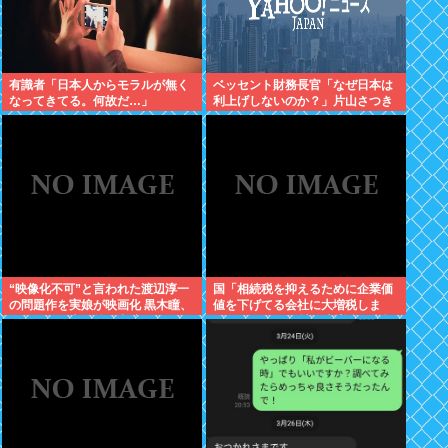
有識者「日本人からモラルが無く
ベッセント財務長官「なぜ日本は
なってきてる。何故だ…」
利上げしないのか？」片山さつき
との会談で激怒していた
“映像化不可”と言われた渡辺淳一
国「相続税を抑えるために企業価
の問題作を実娘が映画化 黒木瞳、
値を下げてる会社に大増税しま
西岡徳馬、吉田羊が出演
す。低PBRの会社は大増税を覚悟
せよ」