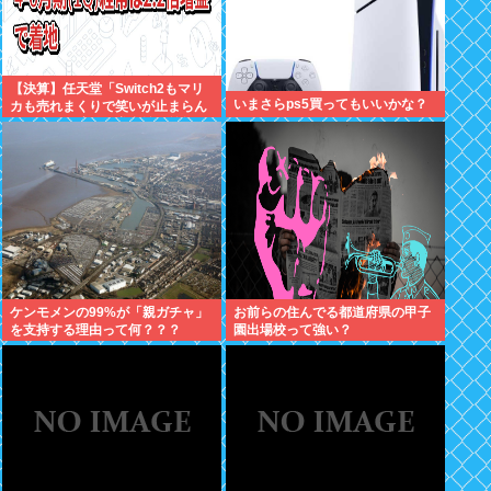
【決算】任天堂「Switch2もマリ
いまさらps5買ってもいいかな？
カも売れまくりで笑いが止まらん
どすえ！」連結経常利益は前年同
期比2.2倍の2061億円に
ケンモメンの99%が「親ガチャ」
お前らの住んでる都道府県の甲子
を支持する理由って何？？？
園出場校って強い？