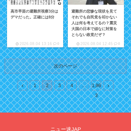
高市早苗の避難所視察3分は
避難所の悲惨な現状を見て
デマだった。正確には8分
それでも自民党を叩かない
人は何を考えてるの？震災
大国の日本で頑なに対策を
とらない政党だぞ？
2026.08.04 13:16
2026.08.04 12:45
0
0
次のページ
前
次
1
2
3
4
…
1,96
へ
へ
3
ニュー速JAP