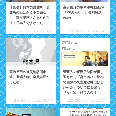
【画像】熊本の避難所「避
高市総理の熊本視察動画が
難所の生活全く不自由な
「PVみたい」と批判殺到
い、高市早苗さんありがと
www
う！日本人でよかった！」
2026.08.04 23:01
2026.08.04 21:46
0
0
高市早苗の被災地訪問劇
菅直人の避難所訪問が蒸し
場、登場人物、全員自民だ
返される「高市首相に比べ
った😲
て悪夢の民主党政権はひど
かった」ついでに石破も
「なぜ頭下げてんの？」
2026.08.04 21:03
2026.08.04 20:22
0
0