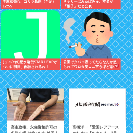
☔東京都心、ゴリラ豪雨（予定）
きゃりーぱみゅぱみゅ、本名が
12:55
「桐子」だと公表
(っ´ω`c)幻想水滸伝STAR LEAPが
公園でタバコ吸ってたらなんか怒
ついに明日、配信されるね！
られてワロタ笑→…言うほど悪い
か？
高市政権、永住資格許可の
高橋洋一「愛国レアアース