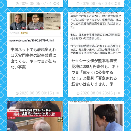
2026.08.05 07:01
2026.08.05 00:46
0
0
中国ネットでも表現変えれ
ば天安門事件の記事普通に
セクシー女優が熊本地震被
出てくる。ネトウヨが知ら
災地に300万円寄付も、ネト
ない事実
ウヨ「偉そうに公表する
な！」と批判「否定される
筋合いはありません」😲
2026.08.05 00:15
2026.08.04 23:45
0
0