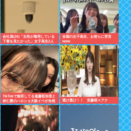
会社員(26)「女性が着用している
全国の女子高生、お前らに苦言
下着を見たかった」女子高生2人
www
の下着を盗撮
TikTokで無双してる遠藤彩加里と
透け透け！！ 安藤萌々アナ
林仁愛のハロショ大阪イベが全然
売り切れないのは何故？ボトム2
の有