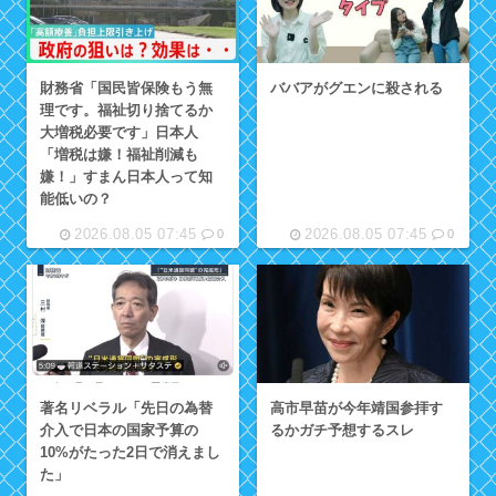
財務省「国民皆保険もう無
ババアがグエンに殺される
理です。福祉切り捨てるか
大増税必要です」日本人
「増税は嫌！福祉削減も
嫌！」すまん日本人って知
能低いの？
2026.08.05 07:45
2026.08.05 07:45
0
0
著名リベラル「先日の為替
高市早苗が今年靖国参拝す
介入で日本の国家予算の
るかガチ予想するスレ
10%がたった2日で消えまし
た」