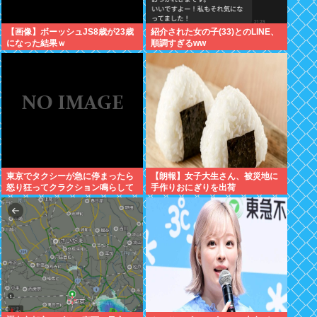
【画像】ボーッシュJS8歳が23歳
紹介された女の子(33)とのLINE、
になった結果ｗ
順調すぎるww
東京でタクシーが急に停まったら
【朗報】女子大生さん、被災地に
怒り狂ってクラクション鳴らして
手作りおにぎりを出荷
るやつ、だいたい田舎ナンバー
www