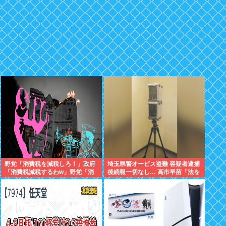
野党「消費税を減税しろ！」政府
埼玉県警オービス盗難 容疑者逮捕
「消費税減税するわw」野党「消
後続報一切なし… 高市早苗「法を
費税を減税するな！」
尊重わよ