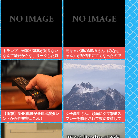
トランプ「米軍の弾薬が足りない
元キャバ嬢のMINAさん（みなち
なんて嘘だからな、リークした奴
ゃん）が配信中に亡くなったので
は懲役刑だ！」
はないかとX上で話題に（※動画
あり）
【衝撃】NHK職員が番組出演タレ
女子高生さん、顔面にクマ撃退ス
ントから性被害←これ！
プレーを噴射されて救助要請して
しまう