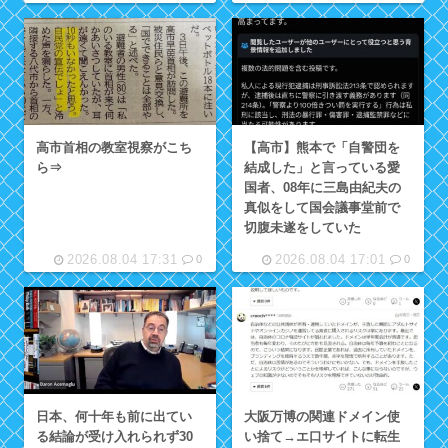
高市首相の教室視察がこち
【高市】熊本で「自警団を
ら⇒
結成した」と言っている愛
国者、08年に三島由紀夫の
真似をして国会議事堂前で
切腹未遂をしていた
2026.08.04 17:31
2026.08.04 17:01
0
0
日本、何十年も前に出てい
大阪万博の関連ドメイン使
る結論が受け入れられず30
い捨て→エ口サイトに転生