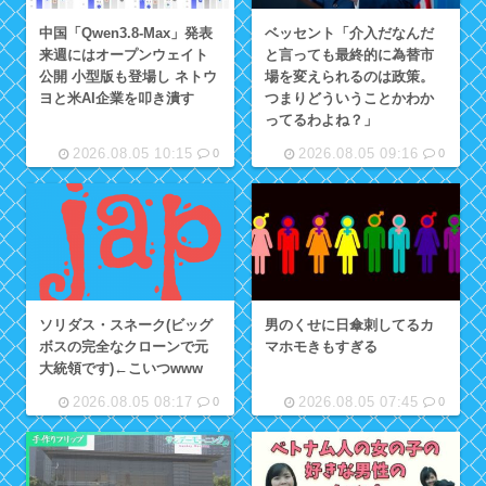
中国「Qwen3.8-Max」発表
ベッセント「介入だなんだ
来週にはオープンウェイト
と言っても最終的に為替市
公開 小型版も登場し ネトウ
場を変えられるのは政策。
ヨと米AI企業を叩き潰す
つまりどういうことかわか
ってるわよね？」
2026.08.05 10:15
2026.08.05 09:16
0
0
ソリダス・スネーク(ビッグ
男のくせに日傘刺してるカ
ボスの完全なクローンで元
マホモきもすぎる
大統領です)←こいつwww
2026.08.05 08:17
2026.08.05 07:45
0
0