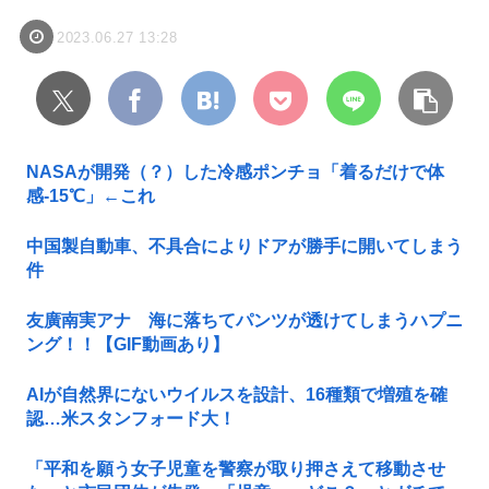
2023.06.27 13:28
NASAが開発（？）した冷感ポンチョ「着るだけで体
感-15℃」←これ
中国製自動車、不具合によりドアが勝手に開いてしまう
件
友廣南実アナ 海に落ちてパンツが透けてしまうハプニ
ング！！【GIF動画あり】
AIが自然界にないウイルスを設計、16種類で増殖を確
認…米スタンフォード大！
「平和を願う女子児童を警察が取り押さえて移動させ