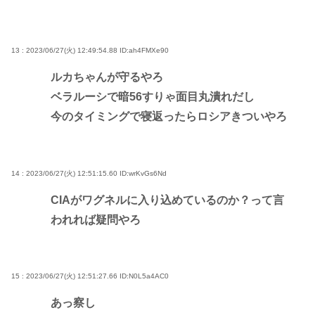
13 : 2023/06/27(火) 12:49:54.88
ID:ah4FMXe90
ルカちゃんが守るやろ
ベラルーシで暗56すりゃ面目丸潰れだし
今のタイミングで寝返ったらロシアきついやろ
14 : 2023/06/27(火) 12:51:15.60
ID:wrKvGs6Nd
CIAがワグネルに入り込めているのか？って言
われれば疑問やろ
15 : 2023/06/27(火) 12:51:27.66
ID:N0L5a4AC0
あっ察し