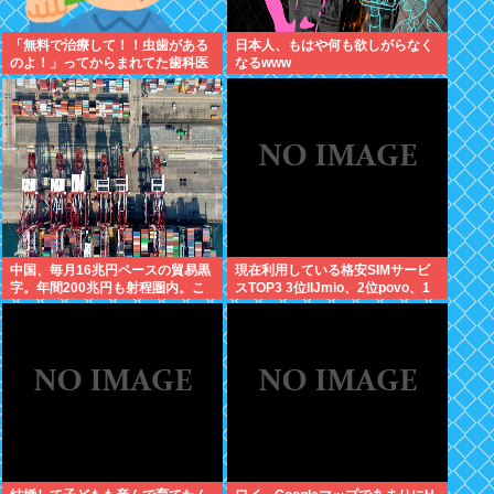
「無料で治療して！！虫歯がある
日本人、もはや何も欲しがらなく
のよ！」ってからまれてた歯科医
なるwww
の旦那がいるママ
中国、毎月16兆円ペースの貿易黒
現在利用している格安SIMサービ
字。年間200兆円も射程圏内。こ
スTOP3 3位IIJmio、2位povo、1
んなん持続不能だろ！
位ahamo