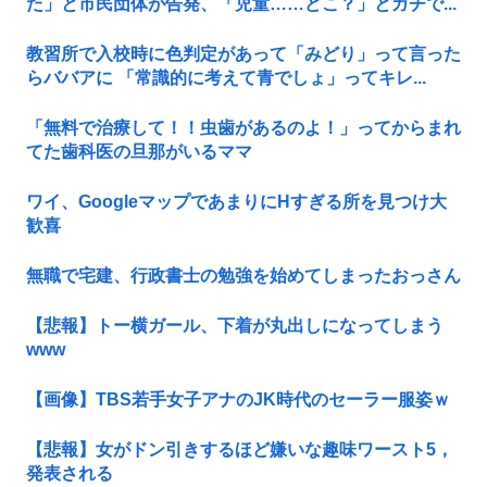
た」と市民団体が告発、「児童……どこ？」とガチで...
教習所で入校時に色判定があって「みどり」って言った
らババアに 「常識的に考えて青でしょ」ってキレ...
「無料で治療して！！虫歯があるのよ！」ってからまれ
てた歯科医の旦那がいるママ
ワイ、GoogleマップであまりにΗすぎる所を見つけ大
歓喜
無職で宅建、行政書士の勉強を始めてしまったおっさん
【悲報】トー横ガール、下着が丸出しになってしまう
www
【画像】TBS若手女子アナのJK時代のセーラー服姿ｗ
【悲報】女がドン引きするほど嫌いな趣味ワースト5，
発表される