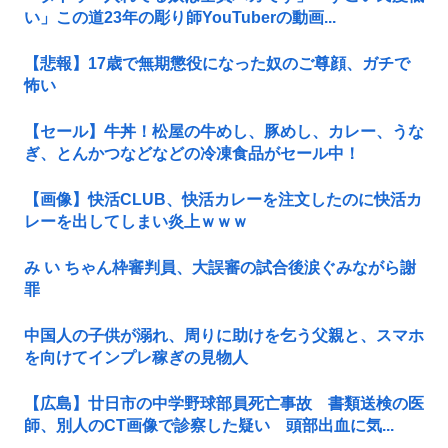
い」この道23年の彫り師YouTuberの動画...
【悲報】17歳で無期懲役になった奴のご尊顔、ガチで
怖い
【セール】牛丼！松屋の牛めし、豚めし、カレー、うな
ぎ、とんかつなどなどの冷凍食品がセール中！
【画像】快活CLUB、快活カレーを注文したのに快活カ
レーを出してしまい炎上ｗｗｗ
み い ちゃん枠審判員、大誤審の試合後涙ぐみながら謝
罪
中国人の子供が溺れ、周りに助けを乞う父親と、スマホ
を向けてインプレ稼ぎの見物人
【広島】廿日市の中学野球部員死亡事故 書類送検の医
師、別人のCT画像で診察した疑い 頭部出血に気...