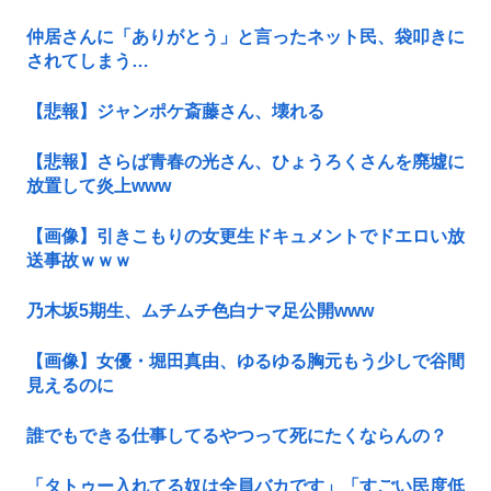
仲居さんに「ありがとう」と言ったネット民、袋叩きに
されてしまう…
【悲報】ジャンポケ斎藤さん、壊れる
【悲報】さらば青春の光さん、ひょうろくさんを廃墟に
放置して炎上www
【画像】引きこもりの女更生ドキュメントでドエロい放
送事故ｗｗｗ
乃木坂5期生、ムチムチ色白ナマ足公開www
【画像】女優・堀田真由、ゆるゆる胸元もう少しで谷間
見えるのに
誰でもできる仕事してるやつって死にたくならんの？
「タトゥー入れてる奴は全員バカです」「すごい民度低