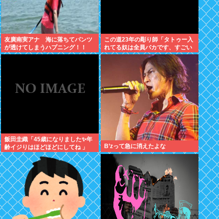
友廣南実アナ 海に落ちてパンツ
この道23年の彫り師「タトゥー入
が透けてしまうハプニング！！
れてる奴は全員バカです、すごい
【GIF動画あり】
民度低い」
飯田圭織「45歳になりました✨年
B’zって急に消えたよな
齢イジりはほどほどにしてね 」