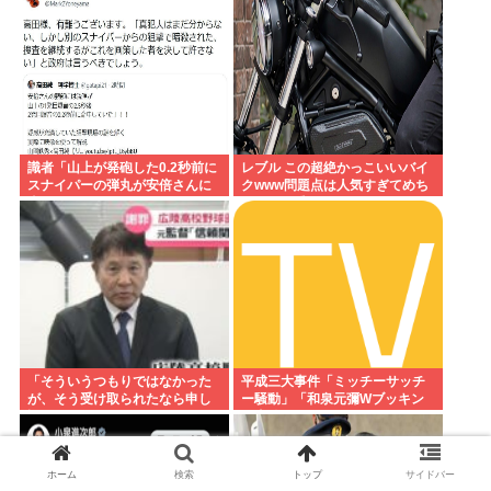
識者「山上が発砲した0.2秒前に
レブル この超絶かっこいいバイ
スナイパーの弾丸が安倍さんに
クwww問題点は人気すぎてめち
当たっていた！」 これ。
ゃくちゃ乗ってるやついるwww
「そういうつもりではなかった
平成三大事件「ミッチーサッチ
が、そう受け取られたなら申し
ー騒動」「和泉元彌Wブッキン
訳ない」 なにコレ？ジャッ
グ事件」あとひとつは？
プ？？？
ホーム
検索
トップ
サイドバー