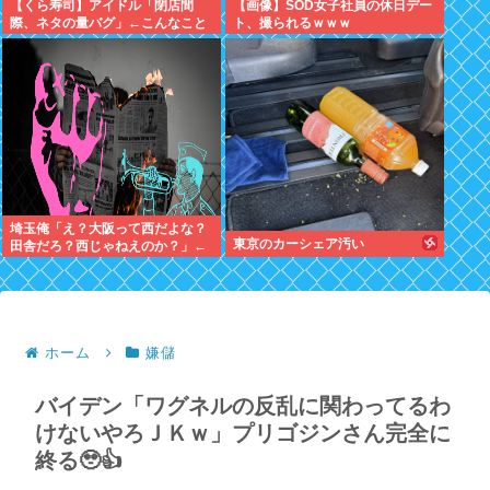
【くら寿司】アイドル「閉店間
【画像】SOD女子社員の休日デー
際、ネタの量バグ」←こんなこと
ト、撮られるｗｗｗ
あるの？
埼玉俺「え？大阪って西だよな？
東京のカーシェア汚い
田舎だろ？西じゃねえのか？」←
これさぁ
ホーム
嫌儲
バイデン「ワグネルの反乱に関わってるわ
けないやろＪＫｗ」プリゴジンさん完全に
終る🥹👍