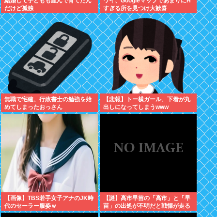
結婚して子どもも産んで育てたん
ワイ、GoogleマップであまりにΗ
だけど孤独
すぎる所を見つけ大歓喜
無職で宅建、行政書士の勉強を始
【悲報】トー横ガール、下着が丸
めてしまったおっさん
出しになってしまうwww
【画像】TBS若手女子アナのJK時
【謎】高市早苗の「高市」と「早
代のセーラー服姿ｗ
苗」の出処が不明だと戦慄が走る