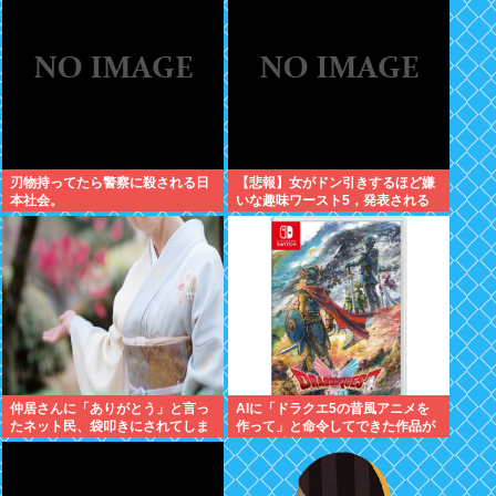
刃物持ってたら警察に殺される日
【悲報】女がドン引きするほど嫌
本社会。
いな趣味ワースト5，発表される
仲居さんに「ありがとう」と言っ
AIに「ドラクエ5の昔風アニメを
たネット民、袋叩きにされてしま
作って」と命令してできた作品が
う…
これ、感想よろ