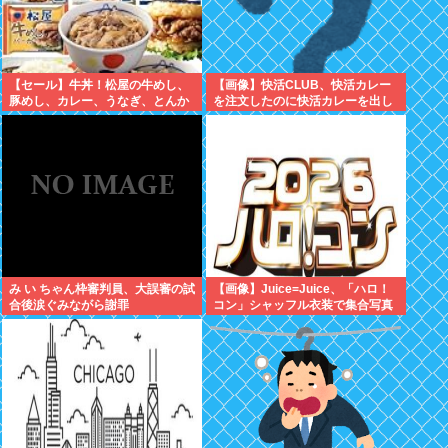
【セール】牛丼！松屋の牛めし、
【画像】快活CLUB、快活カレー
豚めし、カレー、うなぎ、とんか
を注文したのに快活カレーを出し
つなどなどの冷凍食品がセール
てしまい炎上ｗｗｗ
中！
み い ちゃん枠審判員、大誤審の試
【画像】Juice=Juice、「ハロ！
合後涙ぐみながら謝罪
コン」シャッフル衣装で集合写真