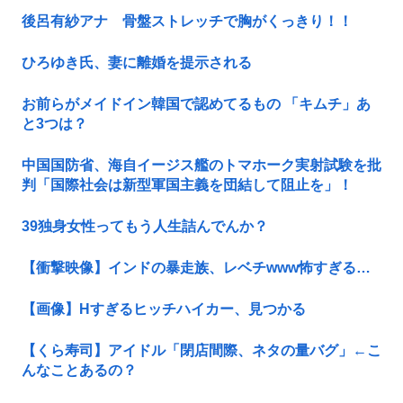
後呂有紗アナ 骨盤ストレッチで胸がくっきり！！
ひろゆき氏、妻に離婚を提示される
お前らがメイドイン韓国で認めてるもの 「キムチ」あ
と3つは？
中国国防省、海自イージス艦のトマホーク実射試験を批
判「国際社会は新型軍国主義を団結して阻止を」！
39独身女性ってもう人生詰んでんか？
【衝撃映像】インドの暴走族、レベチwww怖すぎる…
【画像】Hすぎるヒッチハイカー、見つかる
【くら寿司】アイドル「閉店間際、ネタの量バグ」←こ
んなことあるの？