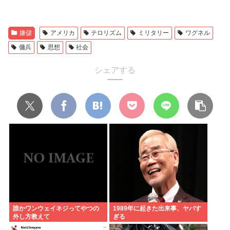
嫌儲
アメリカ
テロリズム
ミリタリー
ワグネル
傭兵
思想
社会
シェアする
誰かワンウェイネジってやつの
1989年に起きた出来事、ヤバす
外し方教えて
ぎる