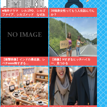
■海外ドラマ シカゴPD、シカゴ
39独身女性ってもう人生詰んでん
ファイア、シカゴメッド なぜあ
か？
の人は、あそこまで背負うのか
【衝撃映像】インドの暴走族、レ
【画像】Hすぎるヒッチハイカ
ベチwww怖すぎる…
ー、見つかる