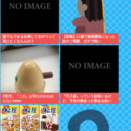
誰でもできる仕事してるやつって
【悲報】17歳で無期懲役になった
死にたくならんの？
奴のご尊顔、ガチで怖い
Z世代、「これ」が何なのかわか
『尺八様』っていう妖怪いるけ
らないwww
ど、子供の頃会った事ある奴い
る？？