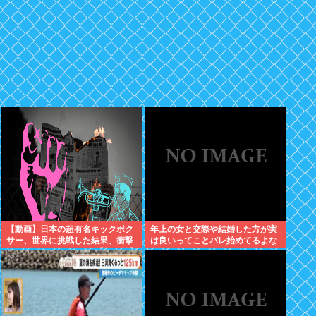
【動画】日本の超有名キックボク
年上の女と交際や結婚した方が実
サー、世界に挑戦した結果、衝撃
は良いってことバレ始めてるよな
的KO負けしてしまう。【格闘技】