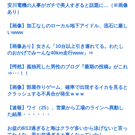
安川電機の人事がガチで美人すぎると話題に…（※画像
あり）
【画像】加工なしのローカル地下アイドル、流石に厳し
いwww
【画像あり】女さん「10台以上引き連れてる。わたし
のおかげでみーんな40km走行www」⇒
【愕然】孤独死した男性のブログ『最期の投稿』がこれ
⇒･･･！！
【画像】部屋作りゲーム、確率で出現するイカを見ると
クラッシュする不具合が発生ｗｗｗ
【速報】ワイ（25）、営業から工場のラインへ異動し
た結果・・・・・・
お盆の8/13過ぎると海はクラゲ多いから泳げないと言っ
てたよな。昔お盆過ぎると寒くなっていたし