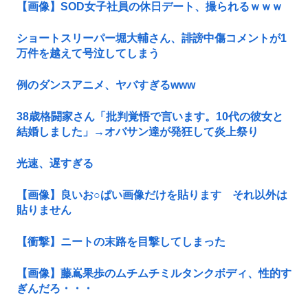
【画像】SOD女子社員の休日デート、撮られるｗｗｗ
ショートスリーパー堀大輔さん、誹謗中傷コメントが1
万件を越えて号泣してしまう
例のダンスアニメ、ヤバすぎるwww
38歳格闘家さん「批判覚悟で言います。10代の彼女と
結婚しました」→オバサン達が発狂して炎上祭り
光速、遅すぎる
【画像】良いお○ぱい画像だけを貼ります それ以外は
貼りません
【衝撃】ニートの末路を目撃してしまった
【画像】藤嶌果歩のムチムチミルタンクボディ、性的す
ぎんだろ・・・