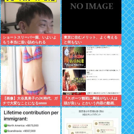
ショートスリーパー掘、いよいよ
東京に住むメリット、よく考える
もう本当に追い詰められる
と何もない
【画像】大谷真美子のJK時代、ガ
『スポーツ観戦に興味がない人は
チで大変なことになるwww
頭が良い』とかいう内容の動画、
何故か日本人に大受けしてバズり
まくるwww