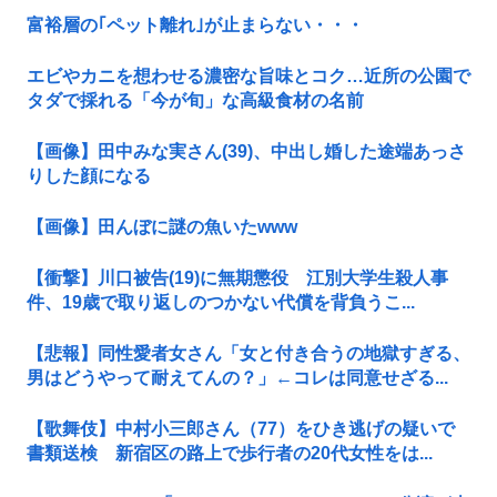
富裕層の｢ペット離れ｣が止まらない・・・
エビやカニを想わせる濃密な旨味とコク…近所の公園で
タダで採れる「今が旬」な高級食材の名前
【画像】田中みな実さん(39)、中出し婚した途端あっさ
りした顔になる
【画像】田んぼに謎の魚いたwww
【衝撃】川口被告(19)に無期懲役 江別大学生殺人事
件、19歳で取り返しのつかない代償を背負うこ...
【悲報】同性愛者女さん「女と付き合うの地獄すぎる、
男はどうやって耐えてんの？」←コレは同意せざる...
【歌舞伎】中村小三郎さん（77）をひき逃げの疑いで
書類送検 新宿区の路上で歩行者の20代女性をは...