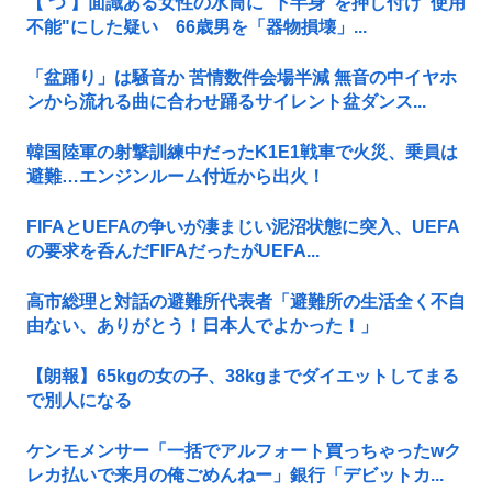
【 つ 】面識ある女性の水筒に"下半身"を押し付け"使用
不能"にした疑い 66歳男を「器物損壊」...
「盆踊り」は騒音か 苦情数件会場半減 無音の中イヤホ
ンから流れる曲に合わせ踊るサイレント盆ダンス...
韓国陸軍の射撃訓練中だったK1E1戦車で火災、乗員は
避難…エンジンルーム付近から出火！
FIFAとUEFAの争いが凄まじい泥沼状態に突入、UEFA
の要求を呑んだFIFAだったがUEFA...
高市総理と対話の避難所代表者「避難所の生活全く不自
由ない、ありがとう！日本人でよかった！」
【朗報】65kgの女の子、38kgまでダイエットしてまる
で別人になる
ケンモメンサー「一括でアルフォート買っちゃったwク
レカ払いで来月の俺ごめんねー」銀行「デビットカ...