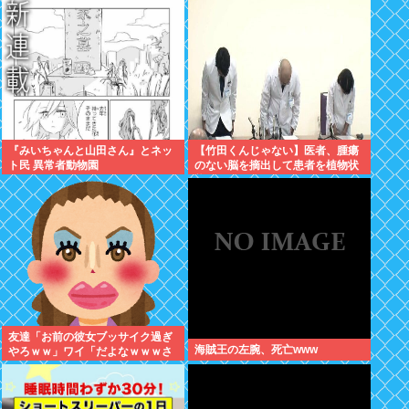
『みいちゃんと山田さん』とネッ
【竹田くんじゃない】医者、腫瘍
ト民 異常者動物園
のない脳を摘出して患者を植物状
態に
友達「お前の彼女ブッサイク過ぎ
海賊王の左腕、死亡www
やろｗｗ」ワイ「だよなｗｗｗさ
っさと別れたいわｗｗｗ」