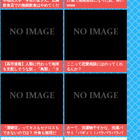
早稲田大学「学生の皆さん、近隣
17歳で無期懲役になった奴、怖い
飲食店での無銭飲食はやめてくだ
www
さい」
【高市速報】人類に代わって地球
ここって恋愛相談にはのってくれ
を支配しそうな奴→「鳥類」「タ
るんか？
コ・イカ」「麦」の3強に絞られ
る。
「潔癖症」ってキスもセクロスも
さーて、洗濯物干すかな、洗濯バ
できないのでは？ 外食も無理だ
サミ「バギィ！！パラパラパラパ
ろ。
ラ」