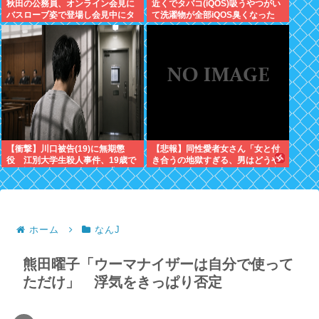
秋田の公務員、オンライン会見に
近くでタバコ(iQOS)吸うやつがい
バスローブ姿で登場し会見中にタ
て洗濯物が全部iQOS臭くなった
バコを吸う←あのさあ！
【衝撃】川口被告(19)に無期懲
【悲報】同性愛者女さん「女と付
役 江別大学生殺人事件、19歳で
き合うの地獄すぎる、男はどうや
取り返しのつかない代償を背負う
って耐えてんの？」←コレは同意
ことに
せざるおえないと話題に
ホーム
なんJ
熊田曜子「ウーマナイザーは自分で使って
ただけ」 浮気をきっぱり否定