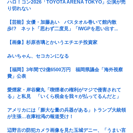
ハロ！コン2026「TOYOTA ARENA TOKYO」公演が売
り切れない
【芸能】女優・加藤あい バスタオル巻いて館内散
歩!? ネット「思わず二度見」「IWGPを思い出す...
【画像】杉原杏璃とかいうエチエチ投資家
みいちゃん、セコカンになる
【福岡】3年間で2億6500万円 福岡県議会「海外視察
費」公表
愛煙家・岸谷蘭丸「喫煙者の権利がマジで侵害されて
る」と私見 「いくら税金を我々が払ってるんだと」
アメリカには「膨大な量の兵器がある」トランプ大統領
が主張…在庫枯渇の報道受け！
辺野古の防犯カメラ画像を見た玉城デニー、「うまい言