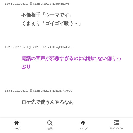
130 : 2021/06/13(日) 12:59:39.28
ID:8ztdhJlVd
不倫相手「ウーマです」
くまぇり「ゴイゴイ吸う～」
152 : 2021/06/13(日) 12:59:51.74
ID:mjPD5dJJa
電話の音声が邪悪すぎるのには触れない偏りっ
ぷり
153 : 2021/06/13(日) 12:59:52.26
ID:aDaIKVaQ0
ロケ先で使うんやろなあ
154 : 2021/06/13(日) 12:59:54.92
ID:28pBs4Dn0
ホーム
検索
トップ
サイドバー