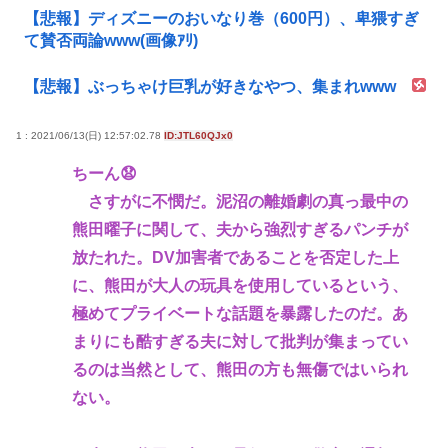
【悲報】ディズニーのおいなり巻（600円）、卑猥すぎ
て賛否両論www(画像ｱﾘ)
【悲報】ぶっちゃけ巨乳が好きなやつ、集まれwww
1 : 2021/06/13(日) 12:57:02.78
ID:JTL60QJx0
ちーん😧
さすがに不憫だ。泥沼の離婚劇の真っ最中の
熊田曜子に関して、夫から強烈すぎるパンチが
放たれた。DV加害者であることを否定した上
に、熊田が大人の玩具を使用しているという、
極めてプライベートな話題を暴露したのだ。あ
まりにも酷すぎる夫に対して批判が集まってい
るのは当然として、熊田の方も無傷ではいられ
ない。