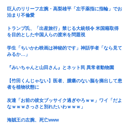
巨人のリリーフ左腕・高梨雄平「左手薬指に指輪」でお
泊まり不倫愛
トランプ氏、「出産旅行」禁じる大統領令 米国籍取得
を目的とした中国人らの渡米を問題視
学生「ちいかわ映画は神秘的です」神話学者「なら見て
みるか…」
『みいちゃんと山田さん』とネット民 異常者動物園
【竹田くんじゃない】医者、腫瘍のない脳を摘出して患
者を植物状態に
友達「お前の彼女ブッサイク過ぎやろｗｗ」ワイ「だよ
なｗｗｗさっさと別れたいわｗｗｗ」
海賊王の左腕、死亡www