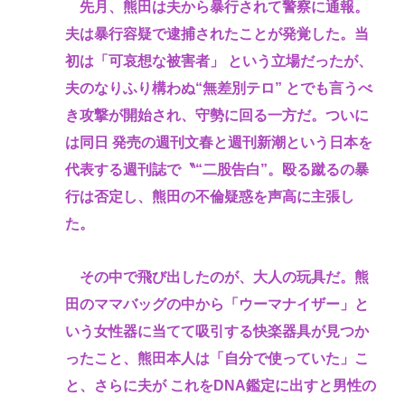
先月、熊田は夫から暴行されて警察に通報。
夫は暴行容疑で逮捕されたことが発覚した。当
初は「可哀想な被害者」 という立場だったが、
夫のなりふり構わぬ“無差別テロ” とでも言うべ
き攻撃が開始され、守勢に回る一方だ。ついに
は同日 発売の週刊文春と週刊新潮という日本を
代表する週刊誌で〝“二股告白”。殴る蹴るの暴
行は否定し、熊田の不倫疑惑を声高に主張し
た。
その中で飛び出したのが、大人の玩具だ。熊
田のママバッグの中から「ウーマナイザー」と
いう女性器に当てて吸引する快楽器具が見つか
ったこと、熊田本人は「自分で使っていた」こ
と、さらに夫が これをDNA鑑定に出すと男性の