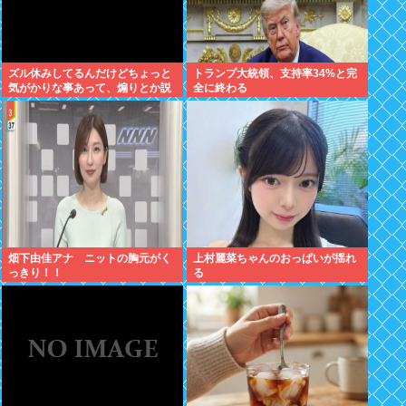
ズル休みしてるんだけどちょっと
トランプ大統領、支持率34%と完
気がかりな事あって、煽りとか説
全に終わる
教とか抜きに客観的意見くれる人
だけきてくれ
畑下由佳アナ ニットの胸元がく
上村麗菜ちゃんのおっぱいが揺れ
っきり！！
る