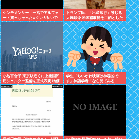
ケンモメンサー「一括でアルフォ
トランプ氏、「出産旅行」禁じる
ート買っちゃったwクレカ払いで
大統領令 米国籍取得を目的とした
来月の俺ごめんねー」銀行「デビ
中国人らの渡米を問題視
ットカードなんで即時引き落とし
です」
小池百合子 東京駅近くに上級国民
学生「ちいかわ映画は神秘的で
用シェルター整備を正式表明 物価
す」神話学者「なら見てみる
高なんて無視で血税ぶっこむ模様
か…」
支持したのはあなた達