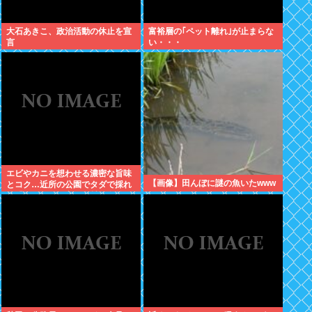
大石あきこ、政治活動の休止を宣
富裕層の｢ペット離れ｣が止まらな
言
い・・・
エビやカニを想わせる濃密な旨味
【画像】田んぼに謎の魚いたwww
とコク…近所の公園でタダで採れ
る「今が旬」な高級食材の名前