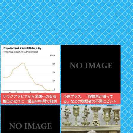
サウジアラビアから米国への石油
小原ブラス、「喫煙所が減って
輸出がゼロにー過去40年間で前例
る」などの喫煙者の不満にピシャ
のない事態
リ 「じゃあやめれば？タバコなん
て家でだけ吸ってればいい」