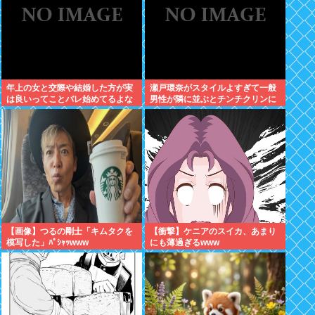
年上の女と交際や結婚した方が実
瀬戸環奈がスタイルよすぎて一般
は良いってことバレ始めてるよな
男性が隣に並ぶとチンチクリンに
見えてしまう
【画像】つるの剛士「キムタクを
【衝撃】ケニアのスイカ、あまり
模写した」ﾊﾟｼｬｯwww
にも薄過ぎるwww