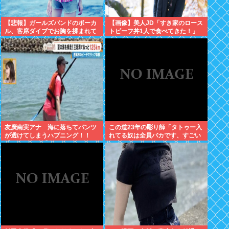
【悲報】ガールズバンドのボーカ
【画像】美人JD「すき家のロース
ル、客席ダイブでお胸を揉まれて
トビーフ丼1人で食べてきた！」
ガチギレ←これｗｗ
←合成みたいと話題にwww
友廣南実アナ 海に落ちてパンツ
この道23年の彫り師「タトゥー入
が透けてしまうハプニング！！
れてる奴は全員バカです、すごい
【GIF動画あり】
民度低い」