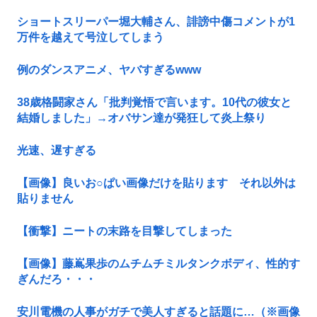
ショートスリーパー堀大輔さん、誹謗中傷コメントが1
万件を越えて号泣してしまう
例のダンスアニメ、ヤバすぎるwww
38歳格闘家さん「批判覚悟で言います。10代の彼女と
結婚しました」→オバサン達が発狂して炎上祭り
光速、遅すぎる
【画像】良いお○ぱい画像だけを貼ります それ以外は
貼りません
【衝撃】ニートの末路を目撃してしまった
【画像】藤嶌果歩のムチムチミルタンクボディ、性的す
ぎんだろ・・・
安川電機の人事がガチで美人すぎると話題に…（※画像