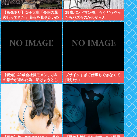
【画像あり】女子大生「長岡の花
29歳バンドマン俺、もうどうやっ
火行ってきた」 花火を見せたいの
たらバズるのかわからん
か自分を見せたいのかどっちだ
よ！
【愛知】40歳会社員モメン、小6
ブサイクすぎて仕事もできなくて
の息子が溺れた為、助けようとし
消えたい
て溺れる なお息子は妻が救出