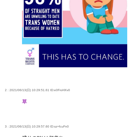
2 : 2021/06/13(日) 10:29:51.61
ID:e0FroHXv0
草
3 : 2021/06/13(日) 10:29:57.60
ID:sz+fcuFn0