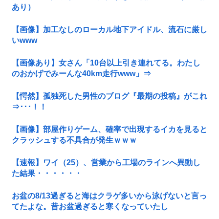
あり）
【画像】加工なしのローカル地下アイドル、流石に厳し
いwww
【画像あり】女さん「10台以上引き連れてる。わたし
のおかげでみーんな40km走行www」⇒
【愕然】孤独死した男性のブログ『最期の投稿』がこれ
⇒･･･！！
【画像】部屋作りゲーム、確率で出現するイカを見ると
クラッシュする不具合が発生ｗｗｗ
【速報】ワイ（25）、営業から工場のラインへ異動し
た結果・・・・・・
お盆の8/13過ぎると海はクラゲ多いから泳げないと言っ
てたよな。昔お盆過ぎると寒くなっていたし