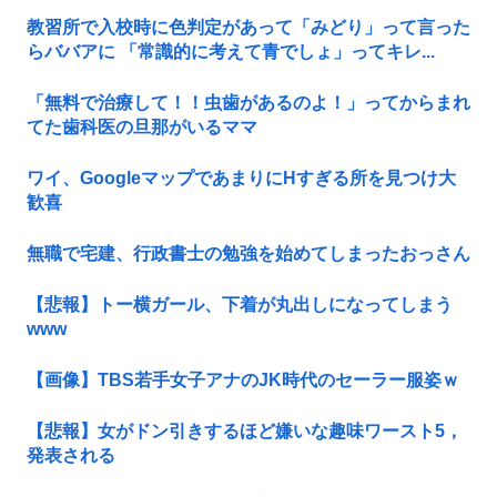
教習所で入校時に色判定があって「みどり」って言った
らババアに 「常識的に考えて青でしょ」ってキレ...
「無料で治療して！！虫歯があるのよ！」ってからまれ
てた歯科医の旦那がいるママ
ワイ、GoogleマップであまりにΗすぎる所を見つけ大
歓喜
無職で宅建、行政書士の勉強を始めてしまったおっさん
【悲報】トー横ガール、下着が丸出しになってしまう
www
【画像】TBS若手女子アナのJK時代のセーラー服姿ｗ
【悲報】女がドン引きするほど嫌いな趣味ワースト5，
発表される