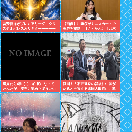
冨安健洋がプレミアリーグ・クリ
【画像】川﨑桜がミニスカートで
スタルパレス入りキターーーーー
美脚を披露！【さくたん】【乃木
ー！
坂46】
鏡見たら4割くらい白髪になって
韓国人「不正選挙の背後に中国が
たんだが、流石に染めたほういい
いると主張する米国人教授に、韓
の ？半分おじいちゃんでドン引き
国ネット民が困惑」
したわ