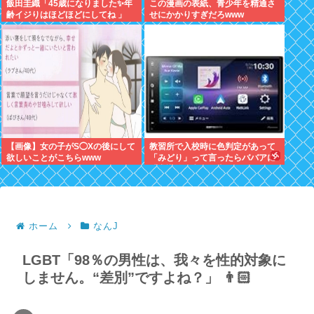
飯田圭織「45歳になりました✨年
この漫画の表紙、青少年を精通さ
齢イジりはほどほどにしてね 」
せにかかりすぎだろwww
【画像】女の子がS◯Xの後にして
教習所で入校時に色判定があって
欲しいことがこちらwww
「みどり」って言ったらババアに
「常識的に考えて青でしょ」って
キレられたわ
ホーム
なんJ
LGBT「98％の男性は、我々を性的対象に
しません。“差別”ですよね？」 👨🏻