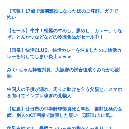
【悲報】17歳で無期懲役になった奴のご尊顔、ガチで
怖い
【セール】牛丼！松屋の牛めし、豚めし、カレー、うな
ぎ、とんかつなどなどの冷凍食品がセール中！
【画像】快活CLUB、快活カレーを注文したのに快活カ
レーを出してしまい炎上ｗｗｗ
み い ちゃん枠審判員、大誤審の試合後涙ぐみながら謝
罪
中国人の子供が溺れ、周りに助けを乞う父親と、スマホ
を向けてインプレ稼ぎの見物人
【広島】廿日市の中学野球部員死亡事故 書類送検の医
師、別人のCT画像で診察した疑い 頭部出血に気...
後呂有紗アナ 骨盤ストレッチで胸がくっきり！！