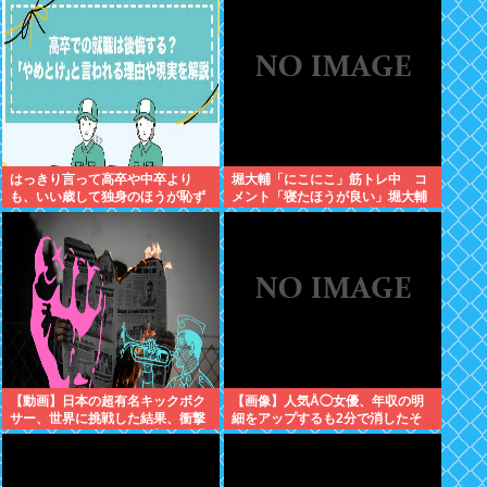
はっきり言って高卒や中卒より
堀大輔「にこにこ」筋トレ中 コ
も、いい歳して独身のほうが恥ず
メント「寝たほうが良い」堀大輔
かしいよな
「！！」筋トレ器具を破壊
【動画】日本の超有名キックボク
【画像】人気Å◯女優、年収の明
サー、世界に挑戦した結果、衝撃
細をアップするも2分で消したそ
的KO負けしてしまう。【格闘技】
の金額www