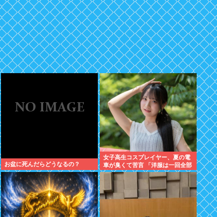
女子高生コスプレイヤー、夏の電
お盆に死んだらどうなるの？
車が臭くて苦言 「洋服は一回全部
熱湯につけよう！洗濯機はキッチ
ンハイター薄めた水で一回まわそ
う！」