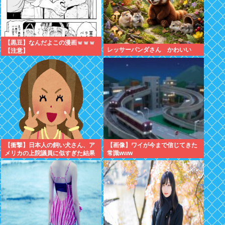
【黒豆】なんだよこの漫画ｗｗｗ
レッサーパンダさん かわいい
【注意】
【衝撃】日本人の飼い犬さん、ア
【画像】ワイが今まで信じてきた
メリカの上院議員に似すぎた結果
常識www
www