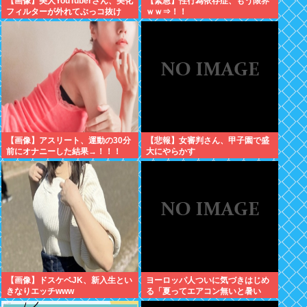
【画像】美人YouTuberさん、美化
【緊急】性行為依存症、もう限界
フィルターが外れてぶっコ抜け
ｗｗ⇒！！
www
【画像】アスリート、運動の30分
【悲報】女審判さん、甲子園で盛
前にオナニーした結果→！！！
大にやらかす
【画像】ドスケベJK、新入生とい
ヨーロッパ人ついに気づきはじめ
きなりエッチwww
る「夏ってエアコン無いと暑い
わ」