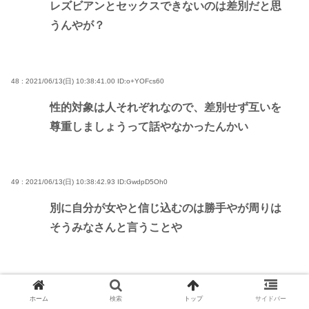
レズビアンとセックスできないのは差別だと思
うんやが？
48 : 2021/06/13(日) 10:38:41.00
ID:o+YOFcs60
性的対象は人それぞれなので、差別せず互いを
尊重しましょうって話やなかったんかい
49 : 2021/06/13(日) 10:38:42.93
ID:GwdpD5Oh0
別に自分が女やと信じ込むのは勝手やが周りは
そうみなさんと言うことや
50 : 2021/06/13(日) 10:38:54.07
ID:qDaABB+kd
ホーム
検索
トップ
サイドバー