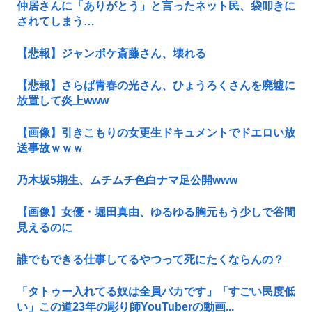
仲居さんに「ありがとう」と言ったネット民、袋叩きに
されてしまう…
【悲報】ジャンポケ斎藤さん、壊れる
【悲報】さらば青春の光さん、ひょうろくさんを廃墟に
放置して炎上www
【画像】引きこもりの女更生ドキュメントでドエロい放
送事故ｗｗｗ
乃木坂5期生、ムチムチ色白ナマ足公開www
【画像】女優・堀田真由、ゆるゆる胸元もう少しで谷間
見えるのに
誰でもできる仕事してるやつって死にたくならんの？
「タトゥー入れてる奴は全員バカです」「すごい民度低
い」この道23年の彫り師YouTuberの動画...