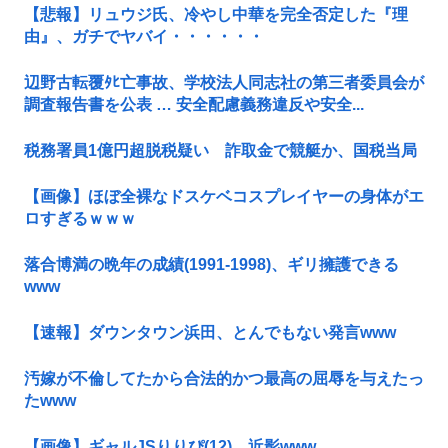
【悲報】リュウジ氏、冷やし中華を完全否定した『理
由』、ガチでヤバイ・・・・・・
辺野古転覆ﾀﾋ亡事故、学校法人同志社の第三者委員会が
調査報告書を公表 … 安全配慮義務違反や安全...
税務署員1億円超脱税疑い 詐取金で競艇か、国税当局
【画像】ほぼ全裸なドスケベコスプレイヤーの身体がエ
ロすぎるｗｗｗ
落合博満の晩年の成績(1991-1998)、ギリ擁護できる
www
【速報】ダウンタウン浜田、とんでもない発言www
汚嫁が不倫してたから合法的かつ最高の屈辱を与えたっ
たwww
【画像】ギャルJSりりぴ(12)、近影www