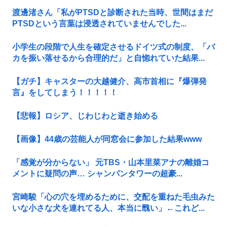
渡邊渚さん「私がPTSDと診断された当時、世間はまだ
PTSDという言葉は浸透されていませんでした...
小学生の段階で人生を確定させるドイツ式の制度、「バ
カを振い落せるから合理的だ」と自惚れていた結果...
【ガチ】キャスターの大越健介、高市首相に『爆弾発
言』をしてしまう！！！！！
【悲報】ロシア、じわじわと逝き始める
【画像】44歳の芸能人が同窓会に参加した結果www
「感覚が分からない」 元TBS・山本里菜アナの離婚コ
メントに疑問の声… シャンパンタワーの超豪...
宮崎駿「心の穴を埋めるために、交配を重ねた毛虫みた
いな小さな犬を連れてる人、本当に醜い」←これど...