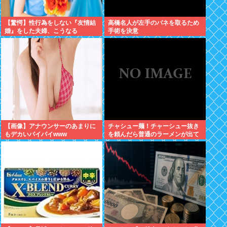
【驚愕】性行為をしない『友情結
高橋名人が左手のバネを取るため
婚』をした夫婦、こうなる
手術を決意
⇒･･･！！！
【画像】アナウンサーのあまりに
チャシュー麺！チャーシュー抜き
もデカいパイパイwww
を頼んだら普通のラーメンが出て
きたんだが、これっておかしくね
え？