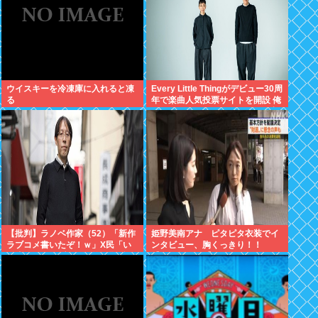
ウイスキーを冷凍庫に入れると凍
Every Little Thingがデビュー30周
る
年で楽曲人気投票サイトを開設 俺
はもちろんFace the Changeに入
れてきたぞ
【批判】ラノベ作家（52）「新作
姫野美南アナ ピタピタ衣装でイ
ラブコメ書いたぞ！ｗ」X民「い
ンタビュー、胸くっきり！！
い歳こいてラブコメ（笑）恥ずか
【GIF動画あり】
しくないの？」←やめたれｗと話
題に