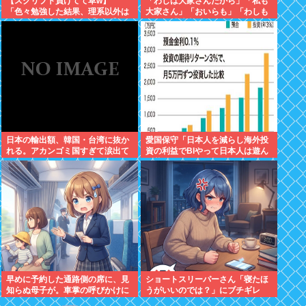
【スクリプト負けてて草w】
「わしは大家さんだから」「私も
「色々勉強した結果、理系以外は
大家さん」「おいらも」「わしも
エラー品だと気付いた【ガチ】」
じゃ」「拙者も」こんなCMに騙
について、もっと具体的に話そう
された日本人
か
日本の輸出額、韓国・台湾に抜か
愛国保守「日本人を減らし海外投
れる。アカンゴミ国すぎて涙出て
資の利益でBIやって日本人は遊ん
きた…
で暮らすべき。移民は不要」
早めに予約した通路側の席に、見
ショートスリーパーさん「寝たほ
知らぬ母子が。車掌の呼びかけに
うがいいのでは？」にブチギレ
も「目を閉じて無視」して居座ら