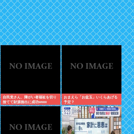
自民党さん、障がい者福祉を切り
おまえら「お盆玉」いくらあげる
捨てて財源捻出に成功www
予定？