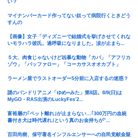
い？
マイナンバーカード作ってない奴って病院行くときどう
すんの
【画像】女子「ディズニーで結婚式を挙げさせてくれな
いモラハラ彼氏。過呼吸になりました。涙が止まら...
５大、肉食じゃないけど凶暴な動物「カバ」「アフリカ
ゾウ」「バッファロー」「コーカサスオオカブト」
ラーメン屋でラストオーダー5分前に入店するの迷惑？
謎のバンドリアニメ「ゆめ∞みた」第8話。8/9(日)は
MyGO・RAS出演のLuckyFes’2...
富裕層の｢ペット離れ｣が止まらない…｢300万円の血統
書付き犬は時代遅れ｣という真のお金持ちが"...
百田尚樹、保守著名インフルエンサーへの自民党献金疑