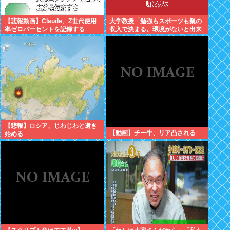
【悲報動画】Claude、Z世代使用
大学教授「勉強もスポーツも親の
率ゼロパーセントを記録する
収入で決まる。環境がないと出来
るわけがない」
【悲報】ロシア、じわじわと逝き
【動画】チー牛、リア凸される
始める