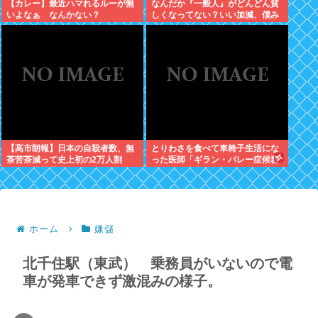
【カレー】最近ハマれるルーが無
なんだか『一般人』がどんどん貧
いよなぁ なんかない？
しくなってない？いい加減、僕み
たいに副業したら？週に2日休む
時代は終わったんだよ
【高市朗報】日本の自殺者数、無
とりわさを食べて車椅子生活にな
茶苦茶減って史上初の2万人割
った医師「ギラン・バレー症候群
れ。無茶苦茶生きやすい国になっ
になって本当に絶望。死んだ方が
てる件www
良かったと思った」
ホーム
嫌儲
北千住駅（東武） 乗務員がいないので電
車が発車できず激混みの様子。