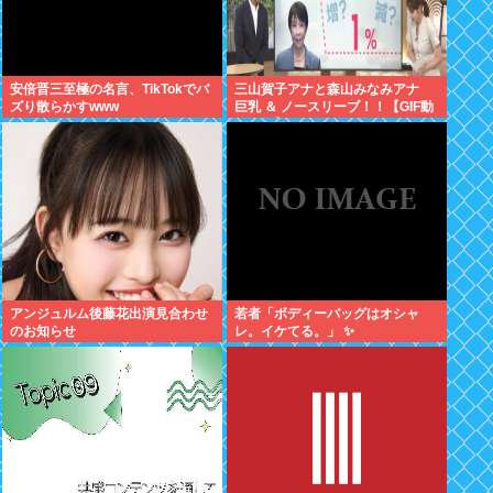
安倍晋三至極の名言、TikTokでバ
三山賀子アナと森山みなみアナ
ズり散らかすwww
巨乳 ＆ ノースリーブ！！【GIF動
画あり】
アンジュルム後藤花出演見合わせ
若者「ボディーバッグはオシャ
のお知らせ
レ。イケてる。」 ✨