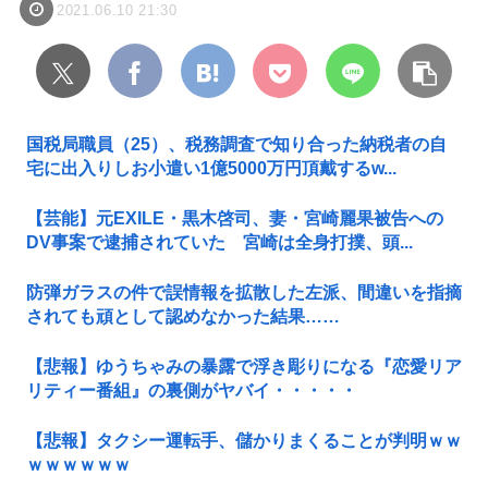
2021.06.10 21:30
国税局職員（25）、税務調査で知り合った納税者の自
宅に出入りしお小遣い1億5000万円頂戴するw...
【芸能】元EXILE・黒木啓司、妻・宮崎麗果被告への
DV事案で逮捕されていた 宮崎は全身打撲、頭...
防弾ガラスの件で誤情報を拡散した左派、間違いを指摘
されても頑として認めなかった結果……
【悲報】ゆうちゃみの暴露で浮き彫りになる『恋愛リア
リティー番組』の裏側がヤバイ・・・・・
【悲報】タクシー運転手、儲かりまくることが判明ｗｗ
ｗｗｗｗｗｗ