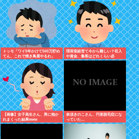
れました。無理やり奪われた席
は、結局“やったもん勝ち”にな
っ...
トッモ「ワイ5年かけて500万貯め
理容室経営て今から難しい？収入
てん、これで焼き鳥屋やるわ」
や資金、集客はどれくらい必
要？？
【画像】女子高生さん、男に抱か
奈須きのこさん、円形脱毛症にな
れまくった結果www
っていた…