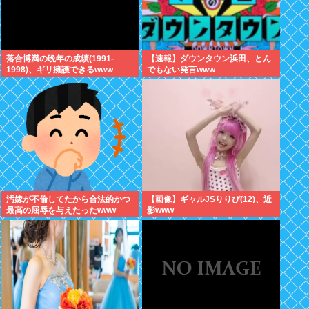
落合博満の晩年の成績(1991-
【速報】ダウンタウン浜田、とん
1998)、ギリ擁護できるwww
でもない発言www
汚嫁が不倫してたから合法的かつ
【画像】ギャルJSりりぴ(12)、近
最高の屈辱を与えたったwww
影www