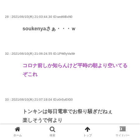
28 : 2021/06/10(木) 21:03:44.30
ID:wrd6iBxN0
soukenyaさぁ・・・ｗ
32 : 2021/06/10(木) 21:06:24.55
ID:1PW0yVaWr
コロナ前しか知らんけど平時の朝より空いてる
ぞこれ
33 : 2021/06/10(木) 21:07:19.04
ID:z0rSvEIG0
トンキンは毎日電車でお祭り騒ぎだねぇ
楽しそうで何より
ホーム
検索
トップ
サイドバー