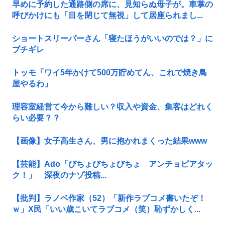
早めに予約した通路側の席に、見知らぬ母子が。車掌の
呼びかけにも「目を閉じて無視」して居座られまし...
ショートスリーパーさん「寝たほうがいいのでは？」に
ブチギレ
トッモ「ワイ5年かけて500万貯めてん、これで焼き鳥
屋やるわ」
理容室経営て今から難しい？収入や資金、集客はどれく
らい必要？？
【画像】女子高生さん、男に抱かれまくった結果www
【芸能】Ado「びちょびちょびちょ アンチョビアタッ
ク！」 深夜のナゾ投稿...
【批判】ラノベ作家（52）「新作ラブコメ書いたぞ！
ｗ」X民「いい歳こいてラブコメ（笑）恥ずかしく...