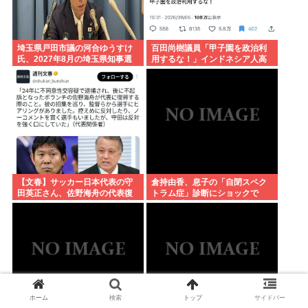
埼玉県戸田市議の河合ゆうすけ
百田尚樹議員「甲子園を政治利
氏、2027年8月の埼玉県知事選
用するな！」インドネシア人高
への立候補を表明
校生の始球式に苦言www
【文春】サッカー日本代表の守
倉持由香、息子の「自閉スペク
田英正さん、佐野海舟の代表復
トラム症」診断にショックで
帰について強く反対していた事
涙… 見逃していた乳幼児期のサ
が判明
インとは
ホーム
検索
トップ
サイドバー