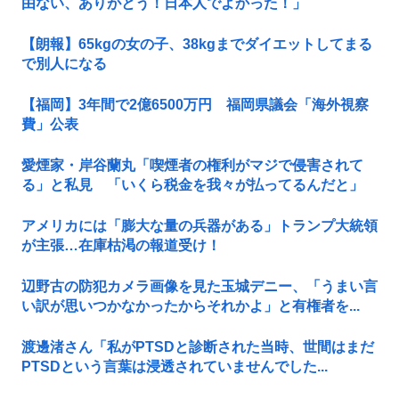
由ない、ありがとう！日本人でよかった！」
【朗報】65kgの女の子、38kgまでダイエットしてまる
で別人になる
【福岡】3年間で2億6500万円 福岡県議会「海外視察
費」公表
愛煙家・岸谷蘭丸「喫煙者の権利がマジで侵害されて
る」と私見 「いくら税金を我々が払ってるんだと」
アメリカには「膨大な量の兵器がある」トランプ大統領
が主張…在庫枯渇の報道受け！
辺野古の防犯カメラ画像を見た玉城デニー、「うまい言
い訳が思いつかなかったからそれかよ」と有権者を...
渡邊渚さん「私がPTSDと診断された当時、世間はまだ
PTSDという言葉は浸透されていませんでした...