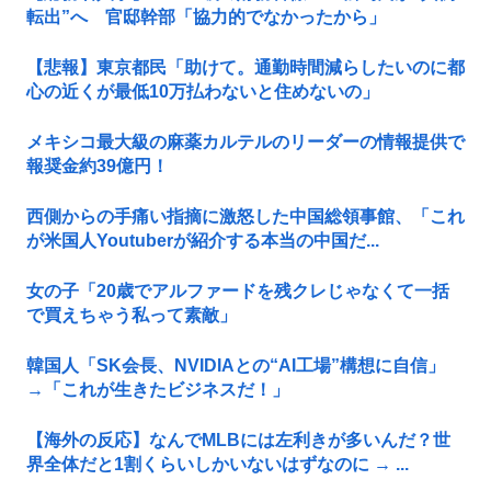
転出”へ 官邸幹部「協力的でなかったから」
【悲報】東京都民「助けて。通勤時間減らしたいのに都
心の近くが最低10万払わないと住めないの」
メキシコ最大級の麻薬カルテルのリーダーの情報提供で
報奨金約39億円！
西側からの手痛い指摘に激怒した中国総領事館、「これ
が米国人Youtuberが紹介する本当の中国だ...
女の子「20歳でアルファードを残クレじゃなくて一括
で買えちゃう私って素敵」
韓国人「SK会長、NVIDIAとの“AI工場”構想に自信」
→「これが生きたビジネスだ！」
【海外の反応】なんでMLBには左利きが多いんだ？世
界全体だと1割くらいしかいないはずなのに → ...