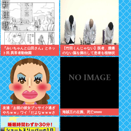
『みいちゃんと山田さん』とネッ
【竹田くんじゃない】医者、腫瘍
ト民 異常者動物園
のない脳を摘出して患者を植物状
態に
友達「お前の彼女ブッサイク過ぎ
海賊王の左腕、死亡www
やろｗｗ」ワイ「だよなｗｗｗさ
っさと別れたいわｗｗｗ」