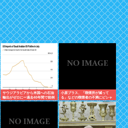
サウジアラビアから米国への石油
小原ブラス、「喫煙所が減って
輸出がゼロにー過去40年間で前例
る」などの喫煙者の不満にピシャ
のない事態
リ 「じゃあやめれば？タバコなん
て家でだけ吸ってればいい」