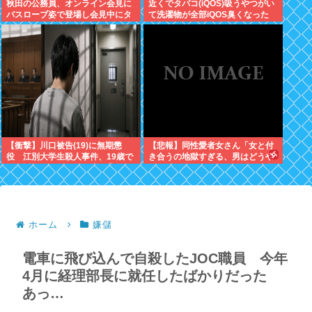
秋田の公務員、オンライン会見に
近くでタバコ(iQOS)吸うやつがい
バスローブ姿で登場し会見中にタ
て洗濯物が全部iQOS臭くなった
バコを吸う←あのさあ！
【衝撃】川口被告(19)に無期懲
【悲報】同性愛者女さん「女と付
役 江別大学生殺人事件、19歳で
き合うの地獄すぎる、男はどうや
取り返しのつかない代償を背負う
って耐えてんの？」←コレは同意
ことに
せざるおえないと話題に
ホーム
嫌儲
電車に飛び込んで自殺したJOC職員 今年
4月に経理部長に就任したばかりだった
あっ…