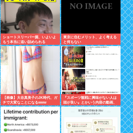
ショートスリーパー掘、いよいよ
東京に住むメリット、よく考える
もう本当に追い詰められる
と何もない
【画像】大谷真美子のJK時代、ガ
『スポーツ観戦に興味がない人は
チで大変なことになるwww
頭が良い』とかいう内容の動画、
何故か日本人に大受けしてバズり
まくるwww