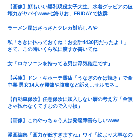
【画像】顔もいい爆乳現役女子大生、水着グラビアの破
壊力がヤバイwww七海りお、FRIDAYで抜群...
ラーメン屋はさっさとクレカ対応しろや
私「さきに払っておくね！お会計4430円だったよ！」
さて、この時いくら私に渡すか書いてね
女「ロキソニンを持ってる男は浮気確定です」
【兵庫】ドン・キホーテ露店「うなぎのかば焼き」で食
中毒 男女14人が発熱や腹痛など訴え…サルモネ...
【自動車保険】任意保険に加入しない層の考え方「金無
きゃ払わなくてすむので入り損」
【画像】これやっちゃう人は発達障害らしいwww
漫画編集「画力が低すぎますね」ワイ「絵より大事なの