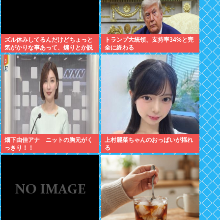
ズル休みしてるんだけどちょっと
トランプ大統領、支持率34%と完
気がかりな事あって、煽りとか説
全に終わる
教とか抜きに客観的意見くれる人
だけきてくれ
畑下由佳アナ ニットの胸元がく
上村麗菜ちゃんのおっぱいが揺れ
っきり！！
る