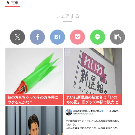
電車
シェアする
昔のおもちゃって今のガキ共に
れいわ新選組の新党名は「いの
ウケるんかな？
ちの党」 旧グッズ半額で販売 ど
うなる秘書給与疑惑