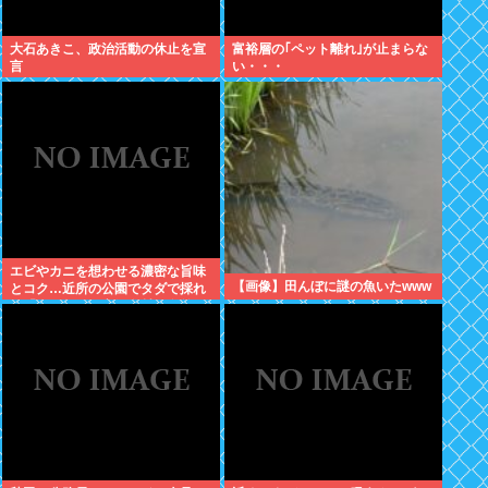
大石あきこ、政治活動の休止を宣
富裕層の｢ペット離れ｣が止まらな
言
い・・・
エビやカニを想わせる濃密な旨味
【画像】田んぼに謎の魚いたwww
とコク…近所の公園でタダで採れ
る「今が旬」な高級食材の名前