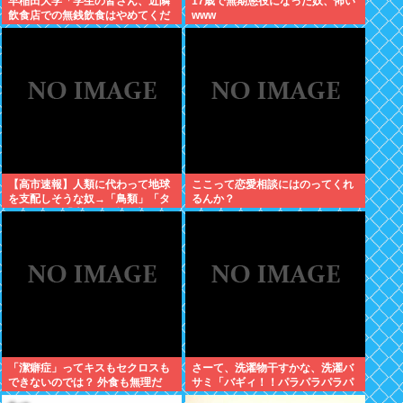
早稲田大学「学生の皆さん、近隣
17歳で無期懲役になった奴、怖い
飲食店での無銭飲食はやめてくだ
www
さい」
【高市速報】人類に代わって地球
ここって恋愛相談にはのってくれ
を支配しそうな奴→「鳥類」「タ
るんか？
コ・イカ」「麦」の3強に絞られ
る。
「潔癖症」ってキスもセクロスも
さーて、洗濯物干すかな、洗濯バ
できないのでは？ 外食も無理だ
サミ「バギィ！！パラパラパラパ
ろ。
ラ」