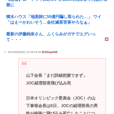
禁に
積水ハウス「地面師に55億円騙し取られた…」 ワイ
「はえーかわいそう…会社滅茶苦茶やろなぁ」
最新の伊藤純奈さん、ふくらみがガチでエグいっ
て・・・
1 : 2021/06/08(火) 22:28:04.05
ID:Elkqy4nf0
山下会長「まだ詳細把握できず」
JOC経理部長飛び込み死
日本オリンピック委員会（JOC）の山
下泰裕会長は8日、JOCの経理部長の男
性が線路に飛び込み死亡したことにつ