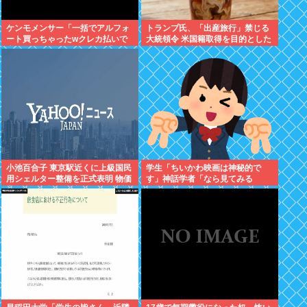
ケンモメンサー「一括でアルフォ
トランプ氏、「出産旅行」禁じる
ート買っちゃったwクレカ払いで
大統領令 米国籍取得を目的とした
来月の俺ごめんねー」銀行「デビ
中国人らの渡米を問題視
ットカードなんで即時引き落とし
です」
小池百合子 東京駅近くに上級国民
学生「ちいかわ映画は神秘的で
用シェルター整備を正式表明 物価
す」神話学者「なら見てみる
高なんて無視で血税ぶっこむ模様
か…」
支持したのはあなた達