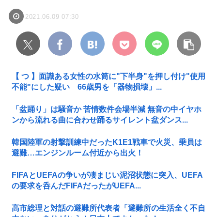
2021.06.09 07:30
【 つ 】面識ある女性の水筒に"下半身"を押し付け"使用
不能"にした疑い 66歳男を「器物損壊」...
「盆踊り」は騒音か 苦情数件会場半減 無音の中イヤホ
ンから流れる曲に合わせ踊るサイレント盆ダンス...
韓国陸軍の射撃訓練中だったK1E1戦車で火災、乗員は
避難…エンジンルーム付近から出火！
FIFAとUEFAの争いが凄まじい泥沼状態に突入、UEFA
の要求を呑んだFIFAだったがUEFA...
高市総理と対話の避難所代表者「避難所の生活全く不自