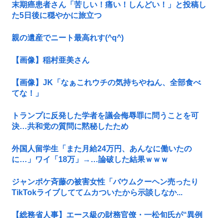
末期癌患者さん「苦しい！痛い！しんどい！」と投稿し
た5日後に穏やかに旅立つ
親の遺産でニート最高れす(^q^)
【画像】稲村亜美さん
【画像】JK「なぁこれウチの気持ちやねん、全部食べ
てな！」
トランプに反発した学者を議会侮辱罪に問うことを可
決…共和党の質問に黙秘したため
外国人留学生「また月給24万円、あんなに働いたの
に…」ワイ「18万」→…論破した結果ｗｗｗ
ジャンポケ斉藤の被害女性「バウムクーヘン売ったり
TikTokライブしててムカついたから示談しなか...
【総務省人事】エース級の財務官僚・一松旬氏が“異例