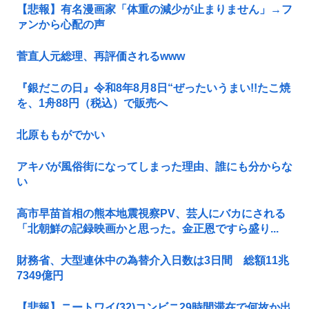
【悲報】有名漫画家「体重の減少が止まりません」→フ
ァンから心配の声
菅直人元総理、再評価されるwww
『銀だこの日』令和8年8月8日“ぜったいうまい!!たこ焼
を、1舟88円（税込）で販売へ
北原ももがでかい
アキバが風俗街になってしまった理由、誰にも分からな
い
高市早苗首相の熊本地震視察PV、芸人にバカにされる
「北朝鮮の記録映画かと思った。金正恩ですら盛り...
財務省、大型連休中の為替介入日数は3日間 総額11兆
7349億円
【悲報】ニートワイ(32)コンビニ29時間滞在で何故か出