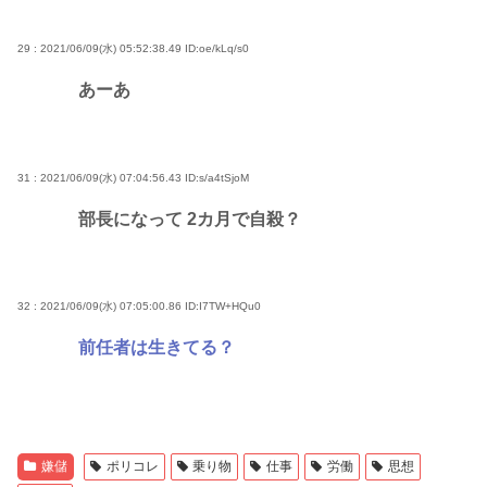
29 : 2021/06/09(水) 05:52:38.49
ID:oe/kLq/s0
あーあ
31 : 2021/06/09(水) 07:04:56.43
ID:s/a4tSjoM
部長になって 2カ月で自殺？
32 : 2021/06/09(水) 07:05:00.86
ID:I7TW+HQu0
前任者は生きてる？
嫌儲
ポリコレ
乗り物
仕事
労働
思想