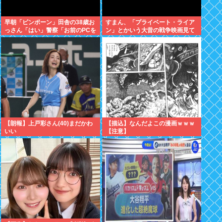
早朝「ピンポーン」田舎の38歳お
すまん、「プライベート・ライア
っさん「はい」警察「お前のPCを
ン」とかいう大昔の戦争映画見て
調べる」全米行方不明・被児童搾
みたら最初の30分で地獄なんだ
取センターからの通報により児
が…これずっと続く感じ？
ホ゜画像を発見、逮捕
【朗報】上戸彩さん(40)まだかわ
【描込】なんだよこの漫画ｗｗｗ
いい
【注意】