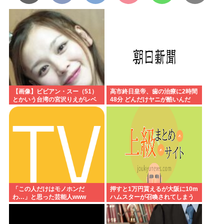
【画像】ビビアン・スー（51）
高市終日皇帝、歯の治療に2時間
とかいう台湾の宮沢りえがレベ
48分 どんだけヤニが酷いんだ
チすぎる
「この人だけはモノホンだ
押すと1万円貰えるが大阪に10m
わ…」と思った芸能人www
ハムスターが召喚されてしまう
ボタン