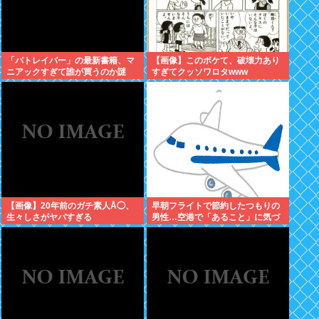
「パトレイバー」の最新書籍、マ
【画像】このボケて、破壊力あり
ニアックすぎて誰が買うのか謎
すぎてクッソワロタwww
【画像】20年前のガチ素人Å◯、
早朝フライトで節約したつもりの
生々しさがヤバすぎる
男性…空港で「あること」に気づ
いてしまう