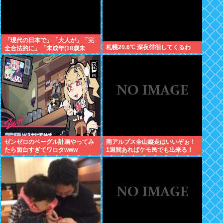
「現代の日本で」「大人が」「完
札幌20.6℃ 深夜徘徊してくるわ
全合法的に」「未成年(18歳未
満)」と性行為をする方法ってある
の？
ゼンゼロのベーグル計画やってみ
南アルプス全山縦走はいいぞぉ！
たら面白すぎてワロタwww
1週間あればケモ民でも出来る！
お盆休みにやってみなイカ？