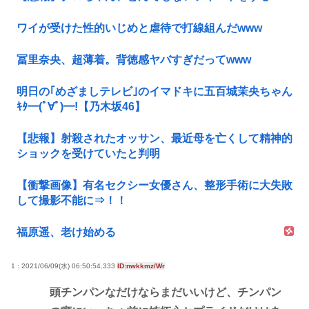
ワイが受けた性的いじめと虐待で打線組んだwww
冨里奈央、超薄着。背徳感ヤバすぎだってwww
明日の｢めざましテレビ｣のイマドキに五百城茉央ちゃん
ｷﾀ━(ﾟ∀ﾟ)━!【乃木坂46】
【悲報】射殺されたオッサン、最近母を亡くして精神的
ショックを受けていたと判明
【衝撃画像】有名セクシー女優さん、整形手術に大失敗
して撮影不能に⇒！！
福原遥、老け始める
1 : 2021/06/09(水) 06:50:54.333
ID:nwkkmz/Wr
頭チンパンなだけならまだいいけど、チンパン