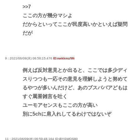
>>7
ここの方が幾分マシよ
だからといってここが民度高いかといえば疑問
だが
9 : 2021/06/09(水) 06:58:15.476
ID:nwkkmz/Wr
例えば反対意見とか出ると、ここでは多少ディ
スりつつも一応その意見を理解しようと努めて
るやつが多いんだけど、あのブスババアどもは
すぐ罵詈雑言を吐く
ユーモアセンスもここの方が高い
別に5chに肩入れしてるわけではないぞ
11 : 2021/06/09(水) 06:59:48.164
ID:iBYGWQS80