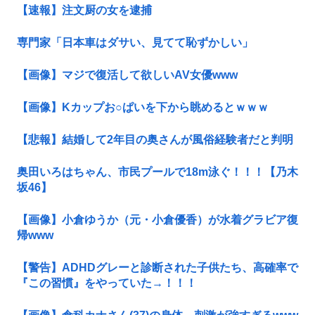
【速報】注文厨の女を逮捕
専門家「日本車はダサい、見てて恥ずかしい」
【画像】マジで復活して欲しいAV女優www
【画像】Kカップお○ぱいを下から眺めるとｗｗｗ
【悲報】結婚して2年目の奥さんが風俗経験者だと判明
奥田いろはちゃん、市民プールで18m泳ぐ！！！【乃木
坂46】
【画像】小倉ゆうか（元・小倉優香）が水着グラビア復
帰www
【警告】ADHDグレーと診断された子供たち、高確率で
『この習慣』をやっていた→！！！