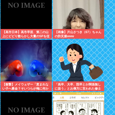
【高市日本】高市早苗、第二の山
【画像】片山さつき（67）ちゃん
上にビビり散らかし大量のSPを従
の防災服www
え演説台にも全面防弾ガラスを設
置
【衝撃】メイウェザー「恵まれな
「高卒、大卒、院卒とか関係無し
い子へ募金？そいつらが俺に何か
に扱う」とお偉方に言われた修士
してくれたのか・・・・・・？」
卒の女の子が...
⇒！！！