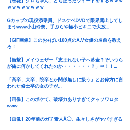
【悲報】クロちゃん、とち狂ったツイートをするｗｗｗ
ｗｗｗｗｗｗｗｗ
Gカップの現役添乗員、ドスケベDVDで限界露出してし
まうwww小山玲奈、手ぶらや極小ビキニで大放...
【GIF画像】このお●ぱい100点のA.V女優の名前を教え
ろ！
【衝撃】メイウェザー「恵まれない子へ募金？そいつら
が俺に何かしてくれたのか・・・・・・？」⇒！！...
「高卒、大卒、院卒とか関係無しに扱う」とお偉方に言
われた修士卒の女の子が...
【画像】このボケて、破壊力ありすぎてクッソワロタ
www
【画像】20年前のガチ素人Å◯、生々しさがヤバすぎる