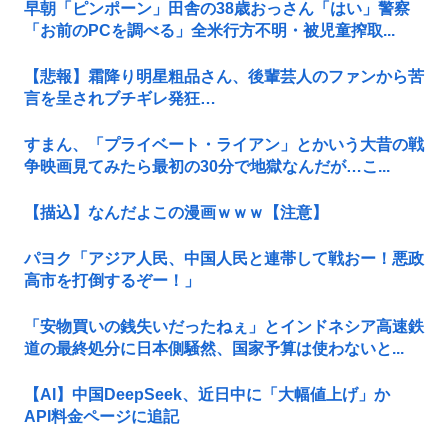
早朝「ピンポーン」田舎の38歳おっさん「はい」警察
「お前のPCを調べる」全米行方不明・被児童搾取...
【悲報】霜降り明星粗品さん、後輩芸人のファンから苦
言を呈されブチギレ発狂…
すまん、「プライベート・ライアン」とかいう大昔の戦
争映画見てみたら最初の30分で地獄なんだが…こ...
【描込】なんだよこの漫画ｗｗｗ【注意】
パヨク「アジア人民、中国人民と連帯して戦おー！悪政
高市を打倒するぞー！」
「安物買いの銭失いだったねぇ」とインドネシア高速鉄
道の最終処分に日本側騒然、国家予算は使わないと...
【AI】中国DeepSeek、近日中に「大幅値上げ」か
API料金ページに追記