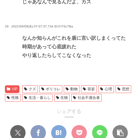
じゃあなんで見るんだよ、カス
29 : 2021/06/09(水) 07:07:37.734
ID:l7r7Sc7Ba
なんか知らんがこれを盾に言い訳しまくってた
時期があって心底疲れた
やり返したらしてこなくなった
VIP
クズ
ポリコレ
動物
容姿
心理
思想
性格
生活・暮らし
生物
社会不適合者
シェアする