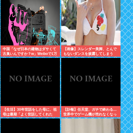
中国「なぜ日本の建物はダサくて
【画像】スレンダー美脚、とんで
古臭いんですか？w」Weiboで1万
もないダンスを披露してしまう
いいね
www
【生活】30年世話をした母に、祖
【訃報】任天堂、ガチで終わる…
母は最期「よく世話してくれた
世界中でゲーム機が売れなくなっ
ね。ずっと嫌いだったのが残念だ
てしまった模様
よ」と言って死んだ