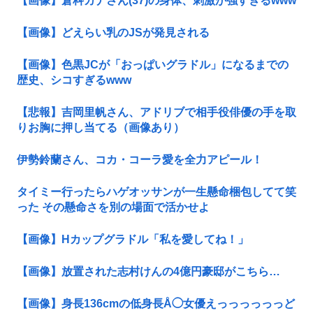
【画像】倉科カナさん(37)の身体、刺激が強すぎるwww
【画像】どえらい乳のJSが発見される
【画像】色黒JCが「おっぱいグラドル」になるまでの
歴史、シコすぎるwww
【悲報】吉岡里帆さん、アドリブで相手役俳優の手を取
りお胸に押し当てる（画像あり）
伊勢鈴蘭さん、コカ・コーラ愛を全力アピール！
タイミー行ったらハゲオッサンが一生懸命梱包してて笑
った その懸命さを別の場面で活かせよ
【画像】Hカップグラドル「私を愛してね！」
【画像】放置された志村けんの4億円豪邸がこちら…
【画像】身長136cmの低身長Å◯女優えっっっっっっど