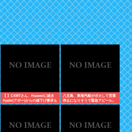
【 】CXMTさん、Huaweiに続き
八丈島、東海汽船がポカして営業
Apple(アポー)からの値下げ要求も
停止になりそうで緊急アピール。
拒否！！！半導体バボー継続
生活物資が届かなくなるかも。ア
へ！！！
シタバ以外に食うものがねえ