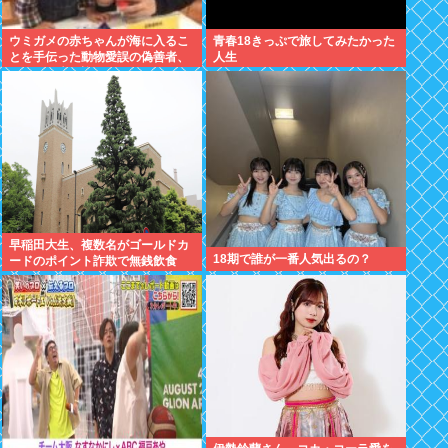
ウミガメの赤ちゃんが海に入るこ
青春18きっぷで旅してみたかった
とを手伝った動物愛誤の偽善者、
人生
最悪の結末を迎える
早稲田大生、複数名がゴールドカ
18期で誰が一番人気出るの？
ードのポイント詐欺で無銭飲食