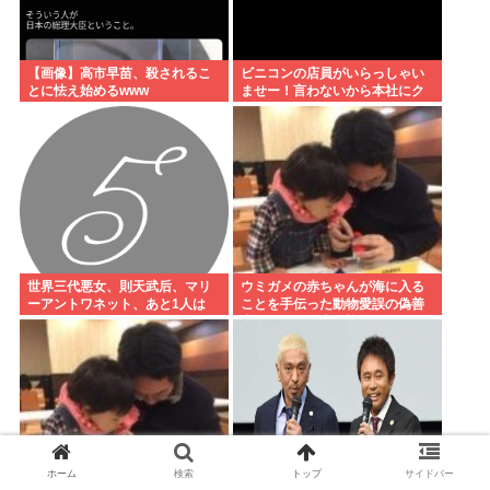
【画像】高市早苗、殺されるこ
ビニコンの店員がいらっしゃい
とに怯え始めるwww
ませー！言わないから本社にク
レームいれてやりましたよ！
www
世界三代悪女、則天武后、マリ
ウミガメの赤ちゃんが海に入る
ーアントワネット、あと1人は
ことを手伝った動物愛誤の偽善
者、最悪の結末を迎える
ホーム
検索
トップ
サイドバー