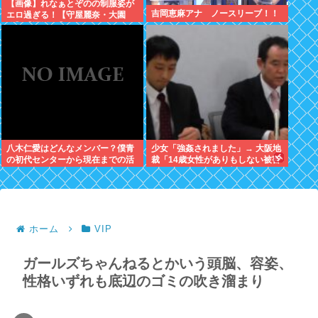
【画像】れなぁとぞのの制服姿が
吉岡恵麻アナ ノースリーブ！！
エロ過ぎる！【守屋麗奈・大園
玲】【櫻坂46】
八木仁愛はどんなメンバー？僕青
少女「強姦されました」→ 大阪地
の初代センターから現在までの活
裁「14歳女性がありもしない被害
動を紹介
をでっちあげるとは考えにくい」
→懲役12年→元少女「嘘でした
w」
ホーム
VIP
ガールズちゃんねるとかいう頭脳、容姿、
性格いずれも底辺のゴミの吹き溜まり