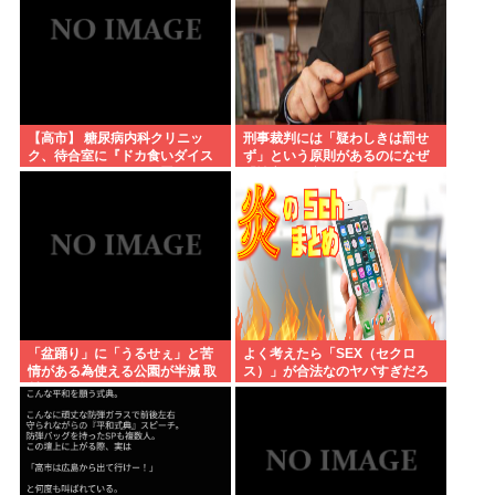
【高市】 糖尿病内科クリニッ
刑事裁判には「疑わしきは罰せ
ク、待合室に『ドカ食いダイス
ず」という原則があるのになぜ
キ！もちづきさん』を置いてし
「性交の同意がなかった」とい
まい炎上
う確かめようが無いもので有罪
になるの？
「盆踊り」に「うるせぇ」と苦
よく考えたら「SEX（セクロ
情がある為使える公園が半減 取
ス）」が合法なのヤバすぎだろ
材ではうるさいと答える住民は
おらず こどおじみたいのが電話
してんだろな