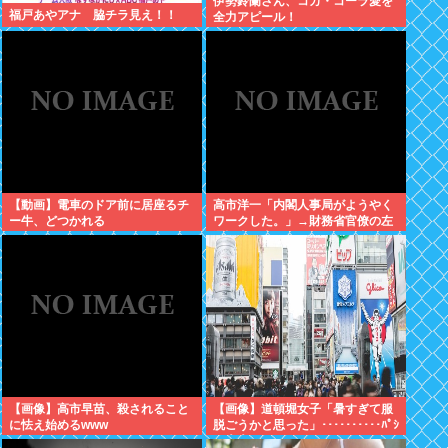
伊勢鈴蘭さん、コカ・コーラ愛を
福戸あやアナ 脇チラ見え！！
全力アピール！
【動画】電車のドア前に居座るチ
高市洋一「内閣人事局がようやく
ー牛、どつかれる
ワークした。」→財務省官僚の左
遷記事を喜んでポスト
【画像】高市早苗、殺されること
【画像】道頓堀女子「暑すぎて服
に怯え始めるwww
脱ごうかと思った」･･････････ﾊﾟｼ
ｬｯ！！