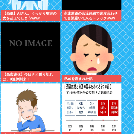
【画像】AIさん、うっかり現実の
高速道路の合流路線で速度合わせ
女を超えてしまうwww
て合流塞いで来るトラックwww
【高市連休】今日さえ乗り切れ
iPadを盗まれた話
ば、9連休到来！