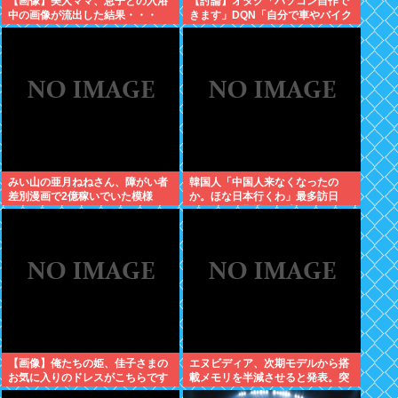
【画像】美人ママ、息子との入浴
【討論】オタク「パソコン自作で
中の画像が流出した結果・・・
きます」DQN「自分で車やバイク
いじれます」
みい山の亜月ねねさん、障がい者
韓国人「中国人来なくなったの
差別漫画で2億稼いでいた模様
か。ほな日本行くわ」最多訪日
www
数、前年同期比19%増
【画像】俺たちの姫、佳子さまの
エヌビディア、次期モデルから搭
お気に入りのドレスがこちらです
載メモリを半減させると発表。突
←コレは可愛過ぎるw w w w w w
然メモリ余り始めるwww