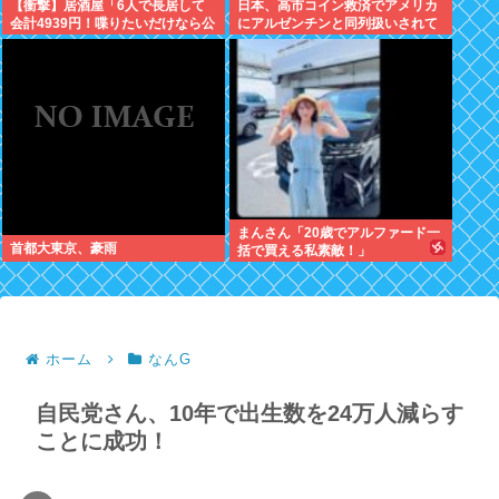
【衝撃】居酒屋「6人で長居して
日本、高市コイン救済でアメリカ
会計4939円！喋りたいだけなら公
にアルゼンチンと同列扱いされて
園に行ってくれ（怒」←これ
いた
www(※画像あり)
まんさん「20歳でアルファード一
首都大東京、豪雨
括で買える私素敵！」
ホーム
なんG
自民党さん、10年で出生数を24万人減らす
ことに成功！