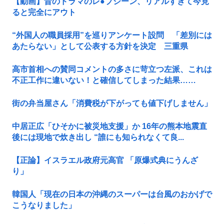
【動画】昔のドラマのレ●プシーン、リアルすぎて今見
ると完全にアウト
“外国人の職員採用”を巡りアンケート設問 「差別には
あたらない」として公表する方針を決定 三重県
高市首相への賛同コメントの多さに苛立つ左派、これは
不正工作に違いない！と確信してしまった結果……
街の弁当屋さん「消費税が下がっても値下げしません」
中居正広「ひそかに被災地支援」か 16年の熊本地震直
後には現地で炊き出し “誰にも知られなくて良...
【正論】イスラエル政府元高官 「原爆式典にうんざ
り」
韓国人「現在の日本の沖縄のスーパーは台風のおかげで
こうなりました」