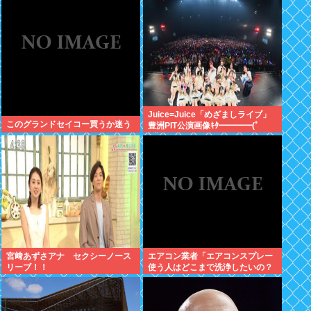
w w
Juice=Juice「めざましライブ」
このグランドセイコー買うか迷う
豊洲PIT公演画像ｷﾀ━━━━(ﾟ
∀ﾟ)━━━━!!
宮﨑あずさアナ セクシーノース
エアコン業者「エアコンスプレー
リーブ！！
使う人はどこまで洗浄したいの？
室内に風を送り込んでるファンは
汚いままですよ」331.5万バズ