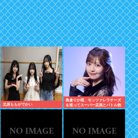
島倉りか様、モッツァレラチーズ
北原ももがでかい
を巡ってスーパー店員とバトル勃
発ｗｗｗ