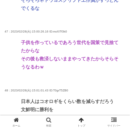
そろそろネトウヨスクリプト工作員がすっとん
でくるな
47 : 2023/02/28(火) 15:00:26.16
ID:mxXiTf3k0
子供を作っているであろう世代を国策で見捨て
たからな
その後も救済しないままやってきたからそらそ
うなるわｗ
48 : 2023/02/28(火) 15:01:01.43
ID:T0grT5ZB0
日本人はコオロギをくらい数を減らすだろう
文鮮明に勝利を
ホーム
検索
トップ
サイドバー