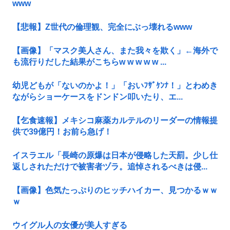
www
【悲報】Z世代の倫理観、完全にぶっ壊れるwww
【画像】「マスク美人さん、また我々を欺く」←海外で
も流行りだした結果がこちらw w w w w ...
幼児どもが「ないのかよ！」「おいﾌｻﾞｹﾝﾅ！」とわめき
ながらショーケースをドンドン叩いたり、エ...
【乞食速報】メキシコ麻薬カルテルのリーダーの情報提
供で39億円！お前ら急げ！
イスラエル「長崎の原爆は日本が侵略した天罰。少し仕
返しされただけで被害者ヅラ。追悼されるべきは侵...
【画像】色気たっぷりのヒッチハイカー、見つかるｗｗ
ｗ
ウイグル人の女優が美人すぎる