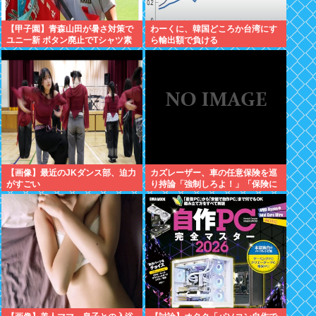
【甲子園】青森山田が暑さ対策で
わーくに、韓国どころか台湾にす
ユニ一新 ボタン廃止でTシャツ素
ら輸出額で負ける
材www
【画像】最近のJKダンス部、迫力
カズレーザー、車の任意保険を巡
がすごい
り持論「強制しろよ！」「保険に
も入れないヤツは運転すんなよ」