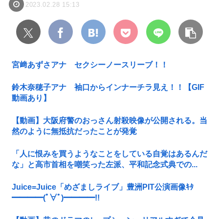
2023.02.28 15:13
宮﨑あずさアナ セクシーノースリーブ！！
鈴木奈穂子アナ 袖口からインナーチラ見え！！【GIF
動画あり】
【動画】大阪府警のおっさん射殺映像が公開される。当
然のように無抵抗だったことが発覚
「人に恨みを買うようなことをしている自覚はあるんだ
な」と高市首相を嘲笑った左派、平和記念式典での...
Juice=Juice「めざましライブ」豊洲PIT公演画像ｷﾀ
━━━━(ﾟ∀ﾟ)━━━━!!