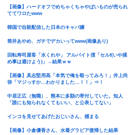
【画像】ハードオフでめちゃくちゃやばいものが売られ
ててワロたwww
韓国で自殺配信した日本のキャバ嬢
筒井あやめ、ガチでデカいってwww(画像あり)
回転寿司屋客「水くれや」 アルバイト僕「セルf(いや揉
め事は避けよう)」→結果ｗｗ
【画像】具志堅用高「本気で俺を殴ってみろ！」井上尚
弥「マジっすか…わかりました…！！」⇒！
中居正広（無職）、熊本に多額の寄付していた。知人
「誰にも知られなくてもいい、と公表してない」
インコを見せてあげたおじいさん、捕まる
【画像】小倉優香さん、水着グラビア復帰した結果