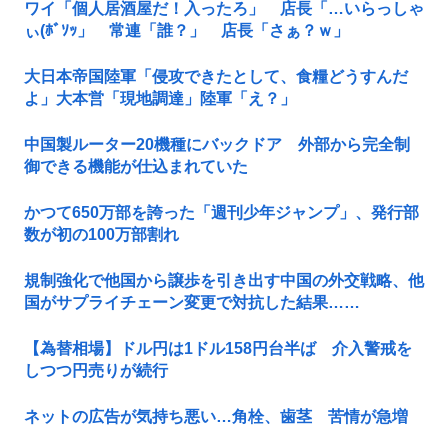
ワイ「個人居酒屋だ！入ったろ」 店長「…いらっしゃ
ぃ(ﾎﾞｿｯ」 常連「誰？」 店長「さぁ？ｗ」
大日本帝国陸軍「侵攻できたとして、食糧どうすんだ
よ」大本営「現地調達」陸軍「え？」
中国製ルーター20機種にバックドア 外部から完全制
御できる機能が仕込まれていた
かつて650万部を誇った「週刊少年ジャンプ」、発行部
数が初の100万部割れ
規制強化で他国から譲歩を引き出す中国の外交戦略、他
国がサプライチェーン変更で対抗した結果……
【為替相場】ドル円は1ドル158円台半ば 介入警戒を
しつつ円売りが続行
ネットの広告が気持ち悪い…角栓、歯茎 苦情が急増