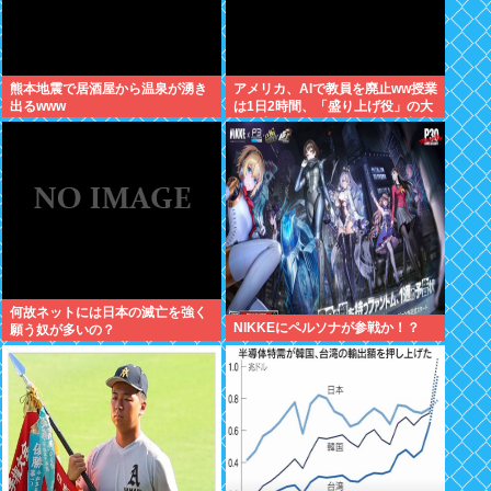
熊本地震で居酒屋から温泉が湧き
アメリカ、AIで教員を廃止ww授業
出るwww
は1日2時間、「盛り上げ役」の大
人が褒めてやる気を伸ばし学力大
幅アップ
何故ネットには日本の滅亡を強く
NIKKEにペルソナが参戦か！？
願う奴が多いの？