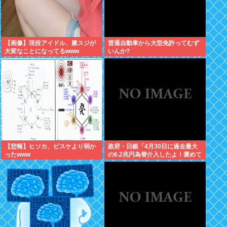
【画像】現役アイドル、腋スジが
普通自動車から大型免許ってむず
大変なことになってるwww
いんか?
【悲報】ヒソカ、ビスケより弱か
政府・日銀「4月30日に過去最大
ったwww
の6.2兆円為替介入したよ！褒めて
よ！」