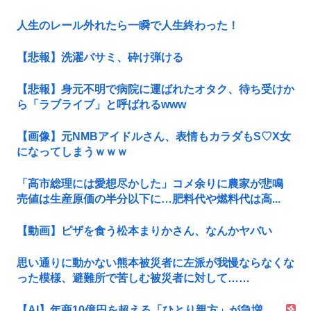
人生のレール外れたら一瞬で人生終わった！
【悲報】洗濯バサミ、砕け弾ける
【悲報】身元不明で病院に運ばれたオタク、待ち受けか
ら「ラブライブ」と呼ばれるwww
【画像】元NMBアイドルさん、表情もカラダもS♡X女
になってしまうｗｗｗ
「高市総理には愛想尽かした」コメ余りに農家が悲鳴
売値は生産原価の半分以下に…肥料代や燃料代は高...
【動画】ピザを食う松本まりかさん、なんかヤバい
思い通りに動かない熊本被災者に左派が我慢ならなくな
った模様、避難所で苦しむ被災者に対して……
【AI】年商10億円を超える「ひとり親方」が急増