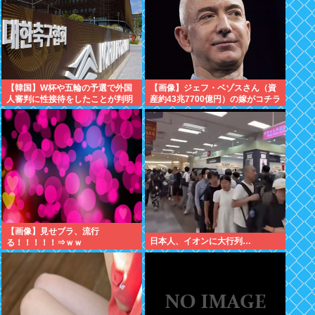
【韓国】W杯や五輪の予選で外国
【画像】ジェフ・ベゾスさん（資
人審判に性接待をしたことが判明
産約43兆7700億円）の嫁がコチラ
www
【画像】見せブラ、流行
日本人、イオンに大行列…
る！！！！！⇒ｗｗ