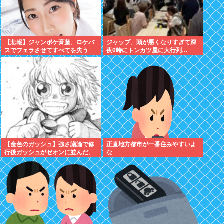
【悲報】ジャンポケ斉藤、ロケバ
ジャップ、頭が悪くなりすぎて深
スでフェラさせてすべてを失う
夜0時にトンカツ屋に大行列…
【金色のガッシュ】強さ議論で修
正直地方都市が一番住みやすいよ
行後ガッシュがゼオンに並んだ、
な
超えてたって意見に納得いかない
んだけど