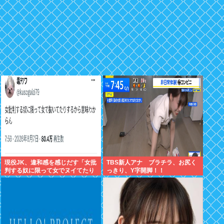
現役JK、違和感を感じだす「女批
TBS新人アナ ブラチラ、お尻く
判する奴に限って女でヌイてたり
っきり、Y字開脚！！
するから意味わからなくなってき
た 」