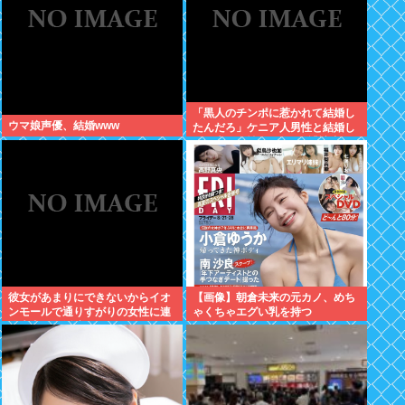
「黒人のチンポに惹かれて結婚し
ウマ娘声優、結婚www
たんだろ」ケニア人男性と結婚し
た日本人女性（31）に”誹謗中
傷”殺到
彼女があまりにできないからイオ
【画像】朝倉未来の元カノ、めち
ンモールで通りすがりの女性に連
ゃくちゃエグい乳を持つ
絡先書いた紙渡すよ