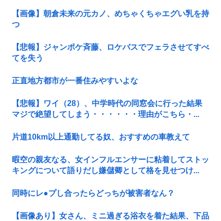
【画像】朝倉未来の元カノ、めちゃくちゃエグい乳を持
つ
【悲報】ジャンポケ斉藤、ロケバスでフェラさせてすべ
てを失う
正直地方都市が一番住みやすいよな
【悲報】ワイ（28）、中学時代の同窓会に行った結果
マジで絶望してしまう・・・・・・理由がこちら・...
片道10km以上通勤してる奴、おすすめの車教えて
暇空の親友なる、女インフルエンサーに粘着してストッ
キングについて語りだし嫌儲卿として格を見せつけ...
同時にレ●プし合ったらどっちが被害者なん？
【画像あり】女さん、ミニ過ぎる浴衣を着た結果、下品