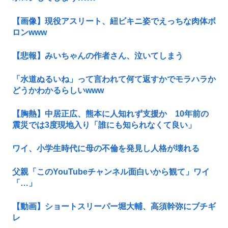
【画像】現役アスリート、紐ビキニ姿でえっちな肉体ボ
ロンwww
【悲報】みいちゃんの作者さん、泣いてしまう
「水道ぬるいね」って言われて何て返すかでモラハラか
どうかわかるらしいwww
【胸熱】中居正広、熊本に人知れず支援か 10年前の
震災では3度現地入り「誰にも知られなくて良い」
ワイ、小学生時代に母の不倫を発見し人格が壊れる
父親「このYouTubeチャンネル面白いから観て」ワイ
「…」
【動画】ショートスリーパー堀大輔、高須幹弥にブチギ
レ