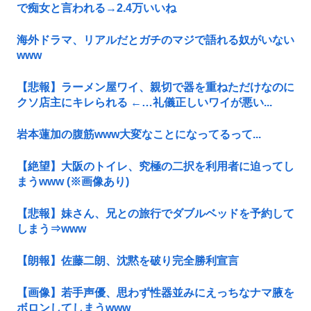
で痴女と言われる→2.4万いいね
海外ドラマ、リアルだとガチのマジで語れる奴がいない
www
【悲報】ラーメン屋ワイ、親切で器を重ねただけなのに
クソ店主にキレられる ←…礼儀正しいワイが悪い...
岩本蓮加の腹筋www大変なことになってるって...
【絶望】大阪のトイレ、究極の二択を利用者に迫ってし
まうwww (※画像あり)
【悲報】妹さん、兄との旅行でダブルベッドを予約して
しまう⇒www
【朗報】佐藤二朗、沈黙を破り完全勝利宣言
【画像】若手声優、思わず性器並みにえっちなナマ腋を
ボロンしてしまうwww