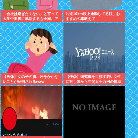
「会社は継ぎたくない」と言って
片道10km以上通勤してる奴、お
大学中退後に就活するも全滅。ア
すすめの車教えて
ルバイトすら受からない元彼
【画像】女の子の胸、汗をかかな
【快挙】研究職を目指す若い女性
いことが証明されるwww
に対し国から年間五千万円の補助
金支給を決定！世界一位の男尊女
卑国家脱出へ