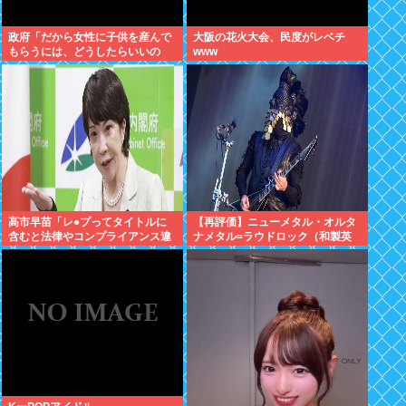
政府「だから女性に子供を産んで
大阪の花火大会、民度がレベチ
もらうには、どうしたらいいの
www
よ;;」
高市早苗「レ●プってタイトルに
【再評価】ニューメタル・オルタ
含むと法律やコンプライアンス違
ナメタル=ラウドロック（和製英
反だけどメスガキわからせなら問
語）がZに刺さってるらしい。お
題ないわ」異常だろ日本
前らがキッズの頃好きだったバン
ドは何？