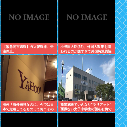
【緊急高市速報】ガス警報器、受
小野田大臣(35)、外国人政策を問
注停止。
われるのが嫌すぎて外国特派員協
会の招待を連続拒否www
海外「海外発祥なのに、今では日
商業施設でいきなり"ラリアット"
本で定着してるものって何？その
面識ない女子中学生の顎を右腕で
逆も教えて！」（海外の反応）
殴打 22歳女性を暴行容疑で逮捕