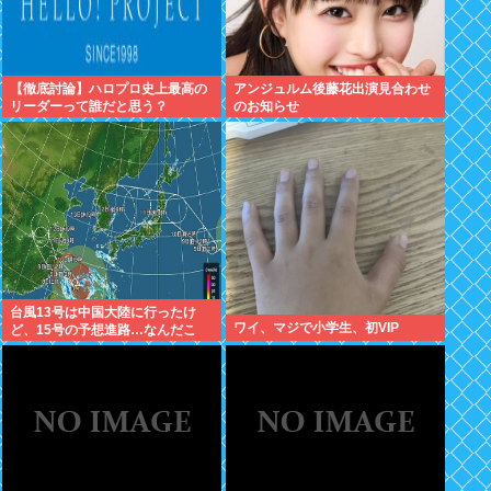
【徹底討論】ハロプロ史上最高の
アンジュルム後藤花出演見合わせ
リーダーって誰だと思う？
のお知らせ
台風13号は中国大陸に行ったけ
ワイ、マジで小学生、初VIP
ど、15号の予想進路…なんだこ
れ？