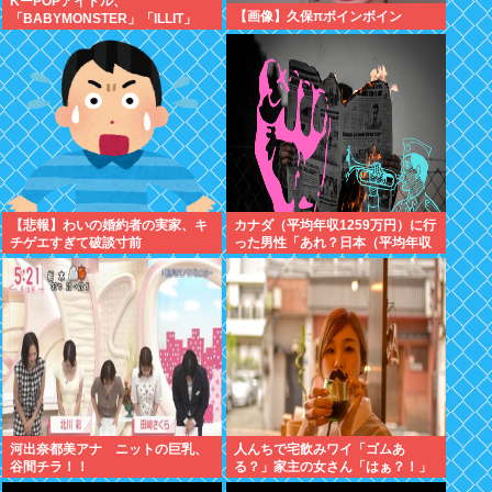
KーPOPアイドル、
【画像】久保πボインボイン
「BABYMONSTER」「ILLIT」
「RESCENE」の三国志時代に突
入！
【悲報】わいの婚約者の実家、キ
カナダ（平均年収1259万円）に行
チゲエすぎて破談寸前
った男性「あれ？日本（平均年収
443万円）のフルーツ高すぎな
い？」
河出奈都美アナ ニットの巨乳、
人んちで宅飲みワイ「ゴムあ
谷間チラ！！
る？」家主の女さん「はぁ？！」
⇒結果www