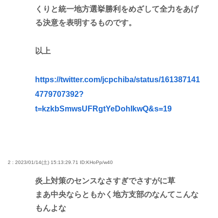
くりと統一地方選挙勝利をめざして全力をあげ
る決意を表明するものです。
以上
https://twitter.com/jcpchiba/status/161387141
4779707392?
t=kzkbSmwsUFRgtYeDohIkwQ&s=19
2 : 2023/01/14(土) 15:13:29.71
ID:KHoPp/w40
炎上対策のセンスなさすぎでさすがに草
まあ中央ならともかく地方支部のなんてこんな
もんよな