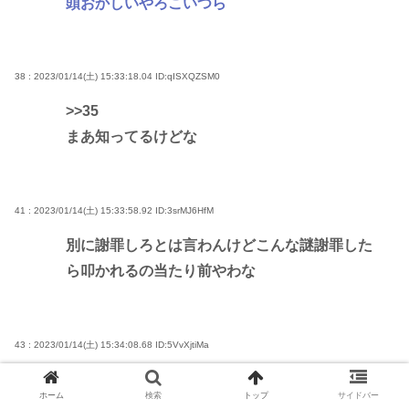
頭おかしいやろこいつら
38 : 2023/01/14(土) 15:33:18.04
ID:qISXQZSM0
>>35
まあ知ってるけどな
41 : 2023/01/14(土) 15:33:58.92
ID:3srMJ6HfM
別に謝罪しろとは言わんけどこんな謎謝罪した
ら叩かれるの当たり前やわな
43 : 2023/01/14(土) 15:34:08.68
ID:5VvXjtiMa
>>41
ホーム
検索
トップ
サイドバー
勝共壺カルトの反社人身売買組織イライラでワ