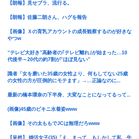
【朗報】見せブラ、流行る。
【朗報】佐藤二朗さん、ハグを報告
【画像】Ｘの育乳アカウントの成長観察するのが好きな
やつw
“テレビ大好き”高齢者の｢テレビ離れ｣が始まった…10
代後半～20代の約7割が”ほぼ見ない”
識者「女を磨いた35歳の女性より、何もしてない25歳
の女性の方が圧倒的にモテます」→…正論なのに...
最新の橋本環奈の下半身、大変なことになってるって...
(画像)45歳のビキニ水着姿www
【画像】その太ももでJCは無理だろwww
【呆然】 婚活女子(35)「え、まって、もしかして私、牛