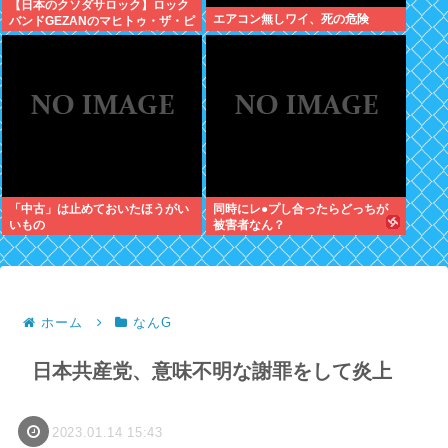
【日本のクソダサロック】ロック
エアコン無しワイ、死の危険
バンドGEZANのマヒトゥ・ザ・ピ
ーポーさん 高市総理を批判し公
金チューチューしながら女性に性
的暴行していた
「中古」は止めておいたほうがい
同時にレ●プし合ったらどっちが
いもの
被害者なん？
ホーム
なんG
日本共産党、意味不明な謝罪をして炎上
2023.01.14 15:43