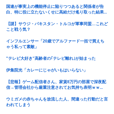
国連が事実上の機能停止に陥りつつあると関係者が告
白、特に役に立たないくせに高給だけ毟り取った結果...
【謎】サウジ・パキスタン・トルコが軍事同盟…これど
こと戦う気？
インフルエンサー「20歳でアルファード一括で買えち
ゃう私って素敵」
"テレビ大好き"高齢者の｢テレビ離れ｣が始まった
伊集院光「カレーにじゃがいもはいらない」
【悲報】ゲーム配信者さん、家賃8万円の部屋で深夜配
信→管理会社から厳重注意されてお気持ち表明ｗｗ...
ウミガメの赤ちゃんを放流した人、間違った行動だと言
われてしまう