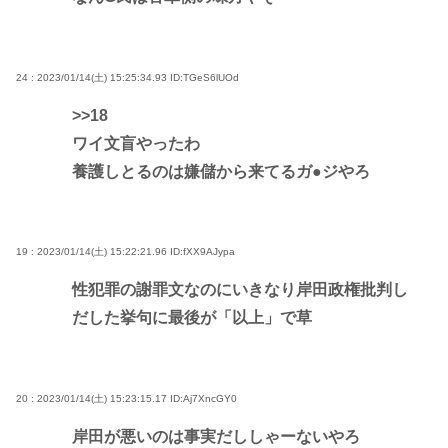
24 : 2023/01/14(土) 15:25:34.93
ID:TGeS6lUOd
>>18
ワイ文盲やったわ
養護しとるのは嫌儲から来てるガ●ジやろ
19 : 2023/01/14(土) 15:22:21.96
ID:fXX9AJypa
性犯罪の謝罪文なのにいきなり岸田政権批判し
だした挙句に最後が「以上」で草
20 : 2023/01/14(土) 15:23:15.17
ID:Aj7XncGY0
岸田が悪いのは事実だししゃーないやろ