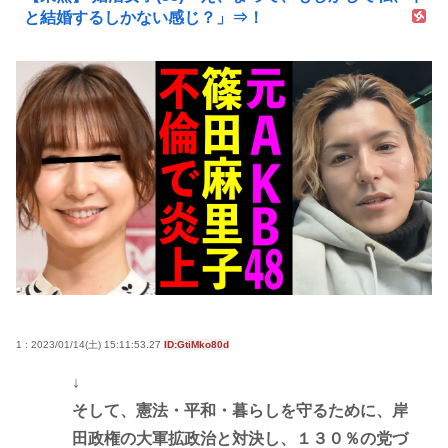
と結婚するしかない感じ？」⇒！
1 : 2023/01/14(土) 15:11:53.27
ID:GtiMko80d
↓
そして、憲法・平和・暮らしを守るために、岸
田政権の大軍拡政治と対決し、１３０％の党づ