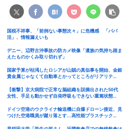
国税不祥事、「前例ない事態次々」に危機感 「パパ
活」、情報漏えいも
デニー、辺野古沖事故の防カメ映像「遺族の気持ち踏ま
えたものかくみ取り切れず」
国家予算が枯渇したロシアが山賊の真似事を開始、金銀
貴金属じゃなくて自動車とかってところがリアリテ...
【衝撃】京大病院で正常な脳組織を誤摘出された50代
女性、手足も動かせず自発呼吸もできない重篤状態...
ドイツ空港のウクライナ輸送機に自爆ドローン接近、見
つけた空港職員が蹴り落とす…高性能プラスチック...
早稲田大学「学生の皆さん、近隣飲食店での無銭飲食は