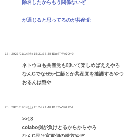
除名したからもう関係ないぞ
が通じると思ってるのが共産党
18 : 2023/01/14(土) 15:21:38.48
ID:eTPFw7Q+0
ネトウヨも共産党も叩いて楽しめばええやろ
なんGでなぜか仁藤とか共産党を擁護するやつ
おるんは謎や
23 : 2023/01/14(土) 15:24:21.40
ID:TGeS6lUOd
>>18
colabo側が負けとるからからやろ
なんG民は官軍側の味方やぞ