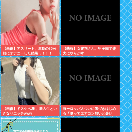
【画像】アスリート、運動の30分
【悲報】女審判さん、甲子園で盛
前にオナニーした結果→！！！
大にやらかす
【画像】ドスケベJK、新入生とい
ヨーロッパ人ついに気づきはじめ
きなりエッチwww
る「夏ってエアコン無いと暑い
わ」