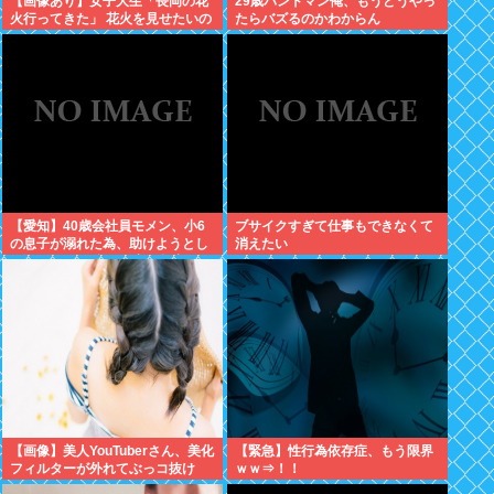
【画像あり】女子大生「長岡の花
29歳バンドマン俺、もうどうやっ
火行ってきた」 花火を見せたいの
たらバズるのかわからん
か自分を見せたいのかどっちだ
よ！
【愛知】40歳会社員モメン、小6
ブサイクすぎて仕事もできなくて
の息子が溺れた為、助けようとし
消えたい
て溺れる なお息子は妻が救出
【画像】美人YouTuberさん、美化
【緊急】性行為依存症、もう限界
フィルターが外れてぶっコ抜け
ｗｗ⇒！！
www