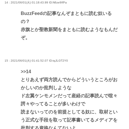
14 : 2021/06/01(火) 01:18:43.99
ID:N6ze9IfPa
BuzzFeedの記事なんぞまともに読む奴いる
の？
赤旗とか聖教新聞をまともに読むようなもんだ
ぞ。
15 : 2021/06/01(火) 01:41:52.07
ID:tqJLGT2Y0
>>14
とりあえず両方読んでからどういうところがお
かしいのか批判しような
ド左翼ケンモメンだって産経の記事読んで喧々
諤々やってることが多いわけで
読まないってのを前提としてる奴に、取材とい
う正式な手段を取って記事書いてるメディアを
批判する資格なんてないよ