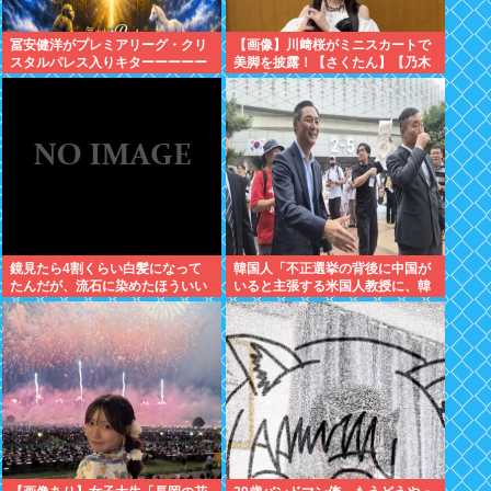
冨安健洋がプレミアリーグ・クリ
【画像】川﨑桜がミニスカートで
スタルパレス入りキターーーーー
美脚を披露！【さくたん】【乃木
ー！
坂46】
鏡見たら4割くらい白髪になって
韓国人「不正選挙の背後に中国が
たんだが、流石に染めたほういい
いると主張する米国人教授に、韓
の ？半分おじいちゃんでドン引き
国ネット民が困惑」
したわ