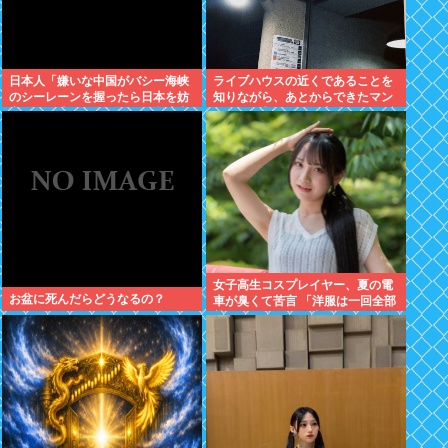
日本人「嫌いな中国がバシー海峡
ライブハウスの近くであることを
のシーレーンを握ったら日本を妨
知りながら、あとからできたマン
害するに違いない、だから台湾支
ションに入居した日本人、ライブ
援だムキー」つまりそういうこと
ハウスがうるさいとクレーム
でしょ
女子高生コスプレイヤー、夏の電
お盆に死んだらどうなるの？
車が臭くて苦言 「洋服は一回全部
熱湯につけよう！洗濯機はキッチ
ンハイター薄めた水で一回まわそ
う！」