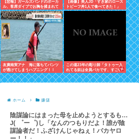
【悲報】ガールズバンドのボーカ
【画像】美人JD「すき家のロース
ル、客席ダイブでお胸を揉まれて
トビーフ丼1人で食べてきた！」
ガチギレ←これｗｗ
←合成みたいと話題にwww
友廣南実アナ 海に落ちてパンツ
この道23年の彫り師「タトゥー入
が透けてしまうハプニング！！
れてる奴は全員バカです、すごい
【GIF動画あり】
民度低い」
ホーム
嫌儲
陰謀論にはまった母を止めようとするも…
J( ゜ー゜)し「なんのつもりだよ！誰が陰
謀論者だ！ふざけんじゃねぇ！バカヤロ
ー！！」