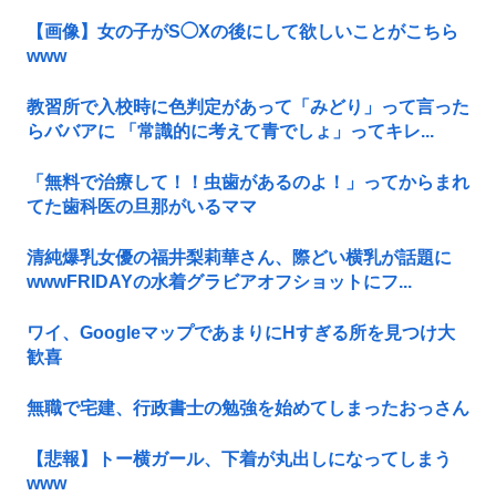
【画像】女の子がS◯Xの後にして欲しいことがこちら
www
教習所で入校時に色判定があって「みどり」って言った
らババアに 「常識的に考えて青でしょ」ってキレ...
「無料で治療して！！虫歯があるのよ！」ってからまれ
てた歯科医の旦那がいるママ
清純爆乳女優の福井梨莉華さん、際どい横乳が話題に
wwwFRIDAYの水着グラビアオフショットにフ...
ワイ、GoogleマップであまりにΗすぎる所を見つけ大
歓喜
無職で宅建、行政書士の勉強を始めてしまったおっさん
【悲報】トー横ガール、下着が丸出しになってしまう
www