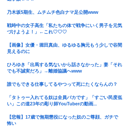
乃木坂5期生、ムチムチ色白ナマ足公開www
戦時中の女子高生「私たちの体で戦争にいく男子を元気
づけようよ！」←これ♡♡♡
【画像】女優・堀田真由、ゆるゆる胸元もう少しで谷間
見えるのに
ひろゆき「出馬する気ないから話さなかった」妻「それ
でも不誠実だろ」→離婚協議へwww
誰でもできる仕事してるやつって死にたくならんの？
「タトゥー入れてる奴は全員バカです」「すごい民度低
い」この道23年の彫り師YouTuberの動画...
【悲報】17歳で無期懲役になった奴のご尊顔、ガチで
怖い