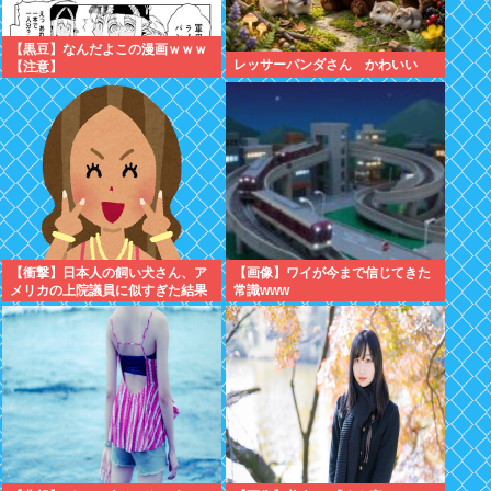
【黒豆】なんだよこの漫画ｗｗｗ
レッサーパンダさん かわいい
【注意】
【衝撃】日本人の飼い犬さん、ア
【画像】ワイが今まで信じてきた
メリカの上院議員に似すぎた結果
常識www
www