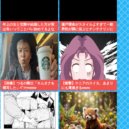
年上の女と交際や結婚した方が実
瀬戸環奈がスタイルよすぎて一般
は良いってことバレ始めてるよな
男性が隣に並ぶとチンチクリンに
見えてしまう
【画像】つるの剛士「キムタクを
【衝撃】ケニアのスイカ、あまり
模写した」ﾊﾟｼｬｯwww
にも薄過ぎるwww