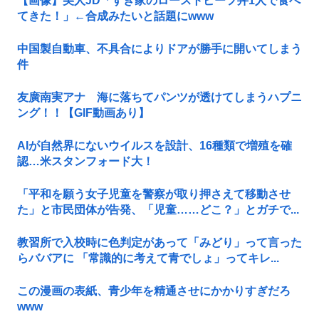
【画像】美人JD「すき家のローストビーフ丼1人で食べ
てきた！」←合成みたいと話題にwww
中国製自動車、不具合によりドアが勝手に開いてしまう
件
友廣南実アナ 海に落ちてパンツが透けてしまうハプニ
ング！！【GIF動画あり】
AIが自然界にないウイルスを設計、16種類で増殖を確
認…米スタンフォード大！
「平和を願う女子児童を警察が取り押さえて移動させ
た」と市民団体が告発、「児童……どこ？」とガチで...
教習所で入校時に色判定があって「みどり」って言った
らババアに 「常識的に考えて青でしょ」ってキレ...
この漫画の表紙、青少年を精通させにかかりすぎだろ
www