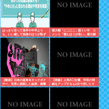
はっきり言って高卒や中卒より
堀大輔「にこにこ」筋トレ中 コ
も、いい歳して独身のほうが恥ず
メント「寝たほうが良い」堀大輔
かしいよな
「！！」筋トレ器具を破壊
【動画】日本の超有名キックボク
【画像】人気Å◯女優、年収の明
サー、世界に挑戦した結果、衝撃
細をアップするも2分で消したそ
的KO負けしてしまう。【格闘技】
の金額www