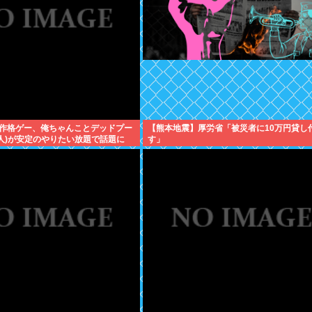
作格ゲー、俺ちゃんことデッドプー
【熊本地震】厚労省「被災者に10万円貸し
武人)が安定のやりたい放題で話題に
す」