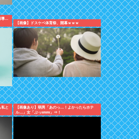
誘導…
【画像】ドスケベ体育祭、開幕ｗｗｗ
も私と
【画像あり】弱男「あのっ…！よかったらホテ
ル…」女「ぷっwww」⇒！