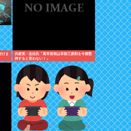
付けま
共産党・志位氏「高市首相は非核三原則を今後堅
持すると言わない！」