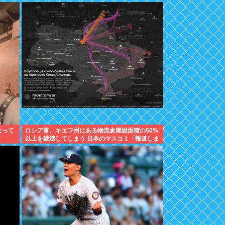
なって
ロシア軍、キエフ州にある物流倉庫総面積の50%
以上を破壊してしまう 日本のマスコミ「報道しま
せん」