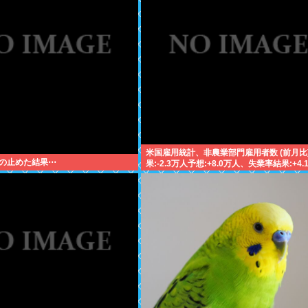
米国雇用統計、非農業部門雇用者数 (前月比
の止めた結果⋯
果:-2.3万人予想:+8.0万人、失業率結果:+4.
想:+4.2%、9月利下げか