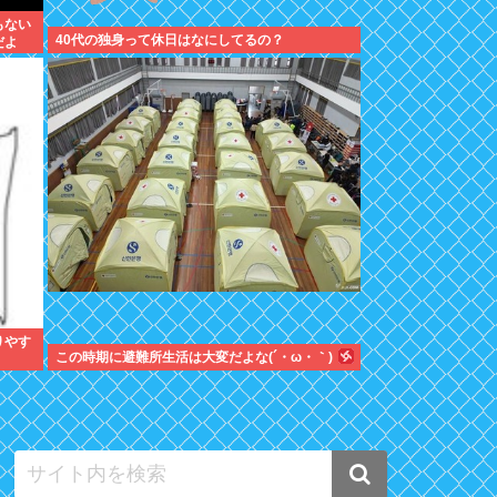
もない
40代の独身って休日はなにしてるの？
だよ
りやす
この時期に避難所生活は大変だよな(´・ω・｀)