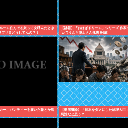
ルーム住んでる奴って女呼んだとき
【訃報】「おはぎドリーム」シリーズ 作家の
リブリ音どうしてんの？？
´ω`*)うんち博士さん死去 64歳
カー、パンティーを履いた靴とか馬
【徹底議論】「日本をダメにした総理大臣
局誰だと思う？