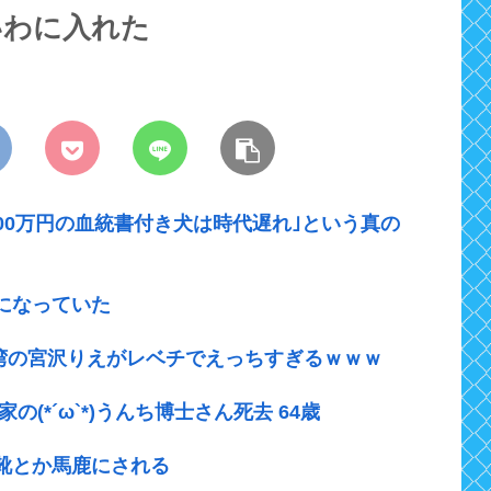
いわに入れた
300万円の血統書付き犬は時代遅れ｣という真の
になっていた
台湾の宮沢りえがレベチでえっちすぎるｗｗｗ
(*´ω`*)うんち博士さん死去 64歳
靴とか馬鹿にされる