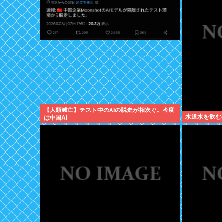
【人類滅亡】テスト中のAIの脱走が相次ぐ。今度
水道水を飲む
は中国AI