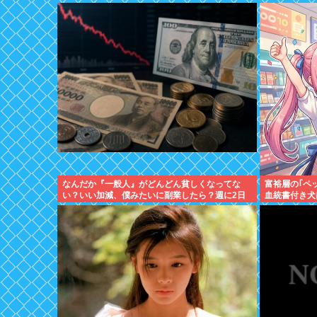
なんだか『一般人』がどんどん貧しくなってな
富裕層の｢ペ
い？いい加減、僕みたいに副業したら？週に2日
血統書付き犬
休む時代は終わったんだよ
が"向かった先