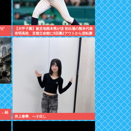
(*
【大甲子園】被災地熊本県が涙 初出場の熊本代表
有明高校、京都立命館に9回裏2アウトから逆転勝
利
」←結
井上春華、へそ出し