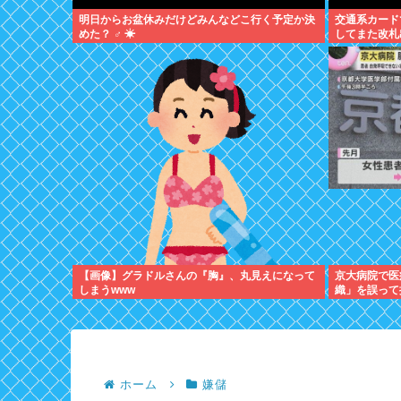
明日からお盆休みだけどみんなどこ行く予定か決
交通系カード
めた？ ‍♂ ☀
してまた改札
【画像】グラドルさんの『胸』、丸見えになって
京大病院で医
しまうwww
織」を誤って
ホーム
嫌儲