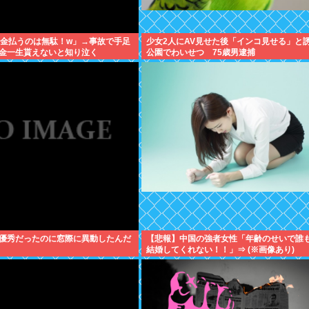
年金払うのは無駄！w」→事故で手足
少女2人にAV見せた後「インコ見せる」と
金一生貰えないと知り泣く
公園でわいせつ 75歳男逮捕
優秀だったのに窓際に異動したんだ
【悲報】中国の強者女性「年齢のせいで誰
結婚してくれない！！」⇒ (※画像あり)