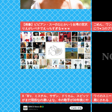
【画像】ビビアン・スー(51)とかいう台湾の宮沢
ごめん、ワン
りえがレベチでえっちすぎるｗｗｗ
にウ●コのブ
X「B’z、ミスチル、サザン、ドリカム、スピッツ
ワイのスニー
がまだ現役なの凄いよな。今の歌手が30年後にや
鹿にされる
れてるだろうか？」