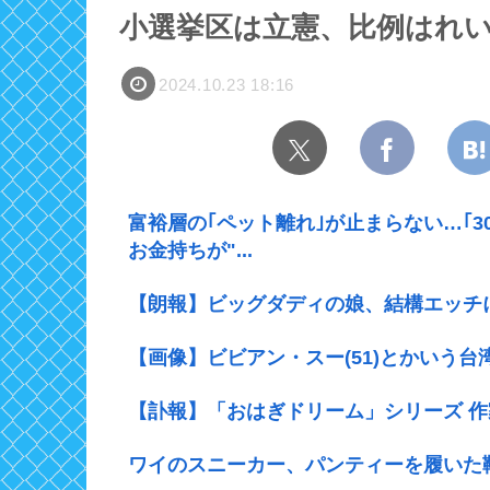
小選挙区は立憲、比例はれ
2024.10.23 18:16
富裕層の｢ペット離れ｣が止まらない…｢
お金持ちが"...
【朗報】ビッグダディの娘、結構エッチ
【画像】ビビアン・スー(51)とかいう
【訃報】「おはぎドリーム」シリーズ 作家の
ワイのスニーカー、パンティーを履いた