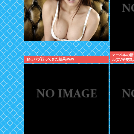
マーベルの新
おっパブ行ってきた結果www
ル(CV子安