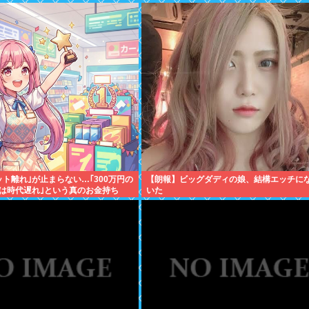
ット離れ｣が止まらない…｢300万円の
【朗報】ビッグダディの娘、結構エッチに
は時代遅れ｣という真のお金持ち
いた
"