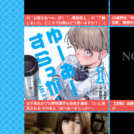
AI「お前さあ〜w」ぼく「…敬語使え 」AI「了解
20歳男性「
しました。ところでお前はどう思いますか？」 こ
切断、障害年
れ
女子高生がプロ野球選手を目指す漫画、ついに発
【悲報】成績
見される その名も「ゆーあーすらっがー」
が