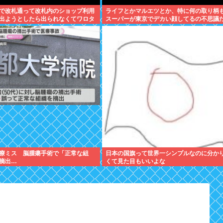
で改札通って改札内のショップ利用
ライフとかマルエツとか、特に何の取り柄
出ようとしたら出られなくてワロタ
スーパーが東京でデカい顔してるの不思議
な、普通OK行くだろ
療ミス 脳腫瘍手術で「正常な組
日本の国旗って世界一シンプルなのに分か
摘出…
くて見た目もいいよな