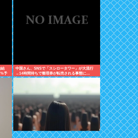
)結
中国さん、SNSで「スシロータワー」が大流行
1%予
→14時間待ちで整理券が転売される事態に…