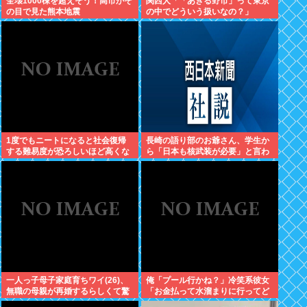
全壊1000棟を超えそう！高市がそ
関西人「「あきる野市」って東京
の目で見た熊本地震
の中でどういう扱いなの？」
1度でもニートになると社会復帰
長崎の語り部のお爺さん、学生か
する難易度が恐ろしいほど高くな
ら「日本も核武装が必要」と言わ
ってしまう件
れ発狂
一人っ子母子家庭育ちワイ(26)、
俺「プール行かね？」冷笑系彼女
無職の母親が再婚するらしくて驚
「お金払って水溜まりに行ってど
愕
うすんの」→こういう女と付き合