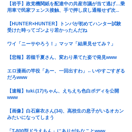
【岩手】政党機関紙を配達中の共産市議が当て逃げ…乗
用車で民家フェンス接触、手で押し戻し通報せず次...
【HUNTER×HUNTER】トンパが初めてハンター試験
受けた時ってゴンより若かったんだね
ワイ「ニーサやろう！」マッマ「結果見せてみ？」
【悲報】若槻千夏さん、変わり果てた姿で発見www
エロ漫画の竿役「あー、一回出すわ」←いやすごすぎる
だろwww
【速報】tuki.(17)ちゃん、えちえち色白ボディを公開
www
【画像】白石麻衣さん(34)、高校生の息子がいるオカン
みたいになってしまう
「T-800型ドラえもん」にありがちなことwww