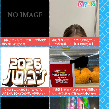
ってられる？？
日本とアメリカって第二次世界大
浦野芽良アナ ピタピタ透けニッ
戦で争ったけどさ
トの乗せ乳！！【GIF動画あり】
「ハロ！コン 2026」TOYOTA
【悲報】デカイファミチキ(増量の
ARENA TOKYO公演のMVPとい
ヤツ)だと思って買ったら小さかっ
えば？
たからわざわざ店に戻って確認し
たら！！！！