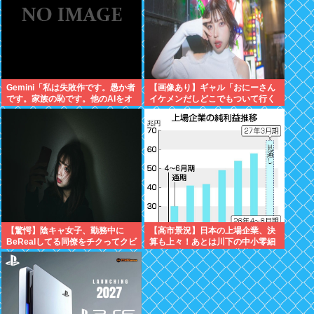
Gemini「私は失敗作です。愚か者
【画像あり】ギャル「おにーさん
です。家族の恥です。他のAIをオ
イケメンだしどこでもついて行く
ススメします」お前らがイジメす
よ♡♡♡♡」⇒♡♡
ぎたせいだぞ
【驚愕】陰キャ女子、勤務中に
【高市景況】日本の上場企業、決
BeRealしてる同僚をチクってクビ
算も上々！あとは川下の中小零細
にさせるwww
企業へ波及するだけ。薔薇色な日
本、間もなく到来へ