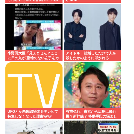
が真の阿波おどりなのか…
小野田大臣「見えません？ここ
アイドル、結婚しただけで人を
に日の丸が(指輪のない左手をカ
殺したかのように叩かれる
メラマンに見せる)。国と結婚し
ておりますの」
UFOとか未確認物体をテレビて
有吉弘行、東京から広島は飛行
特集しなくなった理由www
機？新幹線？ 移動手段の悩まし
さ語る「微妙なんだよな」