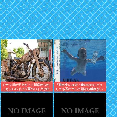
ドナウ川が干上がって川底からか
「世の中には大っ嫌いなのにどう
っちょいいドイツ軍のバイクが出
しても耳について頭から離れない
現する
ポップ・ソングってヤツがある」
何の曲？