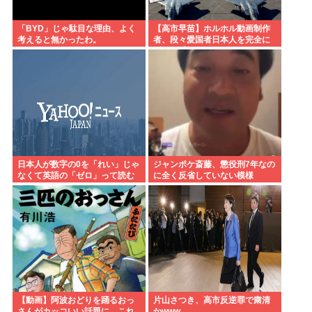
「BYD」じゃ駄目な理由、よく
【高市早苗】ホルホル動画制作
考えると無かったわ。
者、段々愛国者日本人を完全に
舐めて手抜き動画を乱発し始め
る
日本人が数字の0を「れい」じゃ
ジャンポケ斎藤、懲役刑7年なの
なくて英語の「ゼロ」って読む
に全く反省していない模様
ようになったのってなんでな
の？
【動画】阿波おどりを踊るおっ
片山さつき、高市反逆罪で粛清
さんがカッコいい話題に、これ
かwww