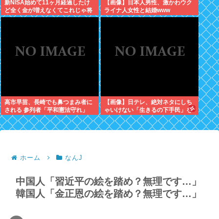
新NISA始めて11ヶ月経過したけ
【画像】日本人男性、激かわウク
ど全く金が増えなくてこれじゃ将
ライナ人女性と結婚www
来心配でワロタ
高市早苗、長崎でも鼻つまみ者に
【画像】日テレ、絶対ネタにしち
される 参列者「平和憲法守れ」
ゃいけない「生きるの下手民」を
晒し上げてしまう
ホーム
なんJ
中国人「習近平の絵を踏め？無理です…」
韓国人「金正恩の絵を踏め？無理です…」