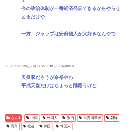
で
今の政治体制が一番経済発展できるからやらせ
とるだけや
一方、ジャップは安倍個人が大好きなんやで
32 : 2021/05/29(土) 16:39:55.56
ID:ofbv3jNr0NIKU
天皇家だろうが余裕やわ
平成天皇だけはちょっと躊躇うけど
なんJ
中国
外国人
政治
最高指導者
朝鮮
海外
社会
韓国
韓国人