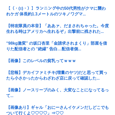
【（・(ｪ)・）】ランニング中の50代男性がクマに襲わ
れケガ 体長約1.3メートルのツキノワグマ...
【特攻隊員の本音】「ああァ、だまされちゃった。今度
生れる時はアメリカへ生れるぞ」出撃前に残された...
“98kg激変” の坂口杏里「金請求されまくり」部屋を借
りた配信者との “絶縁” 告白…配信者側...
【画像】このレベルの貧乳ってｗｗｗ
【悲報】デカイファミチキ(増量のヤツ)だと思って買っ
たら小さかったからわざわざ店に戻って確認した...
【画像】ノースリーブのみく、大変なことになってるっ
て...
【画像あり】ギャル「おにーさんイケメンだしどこでも
ついて行くよ♡♡♡♡」⇒♡♡