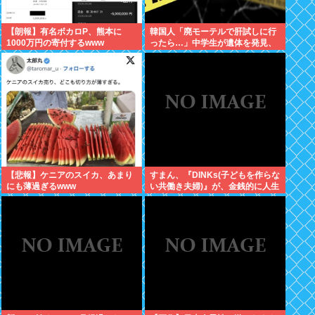
【朗報】有名ボカロP、熊本に
韓国人「廃モーテルで肝試しに行
1000万円の寄付するwww
ったら…」中学生が遺体を発見、
衝撃の事態に
【悲報】ケニアのスイカ、あまり
すまん、『DINKs(子どもを作らな
にも薄過ぎるwww
い共働き夫婦)』が、金銭的に人生
快適過ぎるんだが、これ課税しな
くていいの？