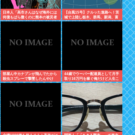
日本人「高市さんはなぜ海外には
【台風15号】クルッた進路へ！茨
何億もばら撒くのに熊本の被災者
城で上陸し栃木、群馬、新潟、富
には10万円しか渡さないの？」普
山、石川を蹂躙して日本海へ
通に炎上する
部屋ん中カナブンが飛んでたから
44歳でウーバー配達員として月手
殺虫スプレーで撃墜したんやけ
取り16万円を稼ぐ俺だけど人生こ
ど、死体が見つからないんやけど
んなはずじゃなかったってあと何
助けてくれ！！！
回思わないといけないんだよ