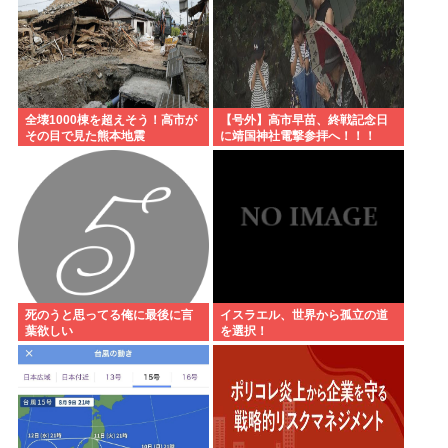
全壊1000棟を超えそう！高市が
【号外】高市早苗、終戦記念日
その目で見た熊本地震
に靖国神社電撃参拝へ！！！
死のうと思ってる俺に最後に言
イスラエル、世界から孤立の道
葉欲しい
を選択！