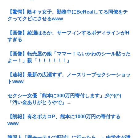
【驚愕】陰キャ女子、勤務中にBeRealしてる同僚をチ
クってクビにさせるwww
【画像】綾瀬はるか、サーフィンするボディラインがH
すぎる
【画像】転売屋の娘「ママー！ちいかわのシール貼った
よー！」親「！！！！！！」
【速報】最新の広瀬すず、ノースリーブセクシーショッ
トwww
セクシー女優「熊本に300万円寄付します」彡(^)(^)
「汚い金ありがとうやで」→
【朗報】有名ボカロP、熊本に1000万円の寄付する
www
韓国人「廃モーテルで肝試しに行ったら…」中学生が遺