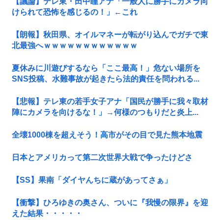
【議論】テレ東・田中瞳アナ「一般人に勝手にカメラ向
けられて恐怖を感じるの！」←これ
【朗報】秋田県、オイルマネーが転がり込んでガチで東
北最強へｗｗｗｗｗｗｗｗｗｗｗｗ
夏休みに川遊びするなら「ここ最高！」危ない場所を
SNS投稿、水難事故が起きたら法的責任を問われる...
【悲報】テレ東の若手女子アナ「国民が勝手に我々取材
陣にカメラを向けるな！」→何様のつもりだと炎上...
全壊1000棟を超えそう！高市がその目で見た熊本地震
日本とアメリカって第二次世界大戦で争ったけどさ
【SS】果南「ダイヤんちに蔵があってさぁ」
【衝撃】ひろゆきの奥さん、ついに『我慢の限界』を迎
えた結果・・・・・