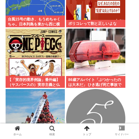
台風15号の動き、もうめちゃく
ポリコレって割と正しいよな
ちゃ。日本列島を東から西に横
断
【「実存的境界例論」番外編】
86歳アルバイト「ぶつかったの
（ヤスパースの）実存主義と仏
は大木だ」 ひき逃げ死亡事故で
教、それとワンピース 【ネタバ
逮捕
レ注意】【スクリプト負けてて
草w】
ホーム
検索
トップ
サイドバー