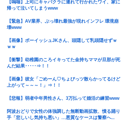
【嗚咽】上司にキャバクラに連れて行かれたワイ、家に
帰って泣いてしまうwww
【緊急】AV業界、ぶっ壊れ最強が現れインフレ 環境崩
壊www
【画像】ボーイッシュJKさん、頭隠して乳頭隠せずｗ
ｗｗ
【衝撃】幼稚園のころイキってた金持ちママが旦那が死
んだ結果･････⇒！！
【画像】彼女「ごめーん♡ちょびっツ散らかってるけど
上がって～～～！」⇒！！
【悲報】弱者中年男性さん、3万払って婚活の練習www
阿波おどりで女性の体強調した無断動画拡散、憤る踊り
手「悲しいし気持ち悪い」…悪質なケースは警察へ...