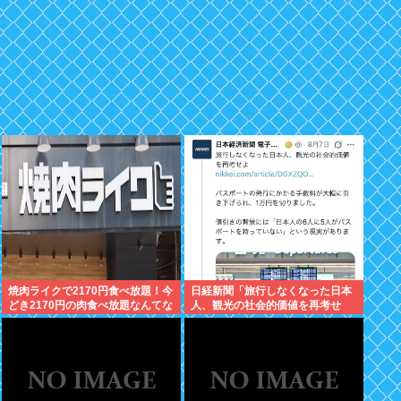
焼肉ライクで2170円食べ放題！今
日経新聞「旅行しなくなった日本
どき2170円の肉食べ放題なんてな
人、観光の社会的価値を再考せ
いぞ！
よ」→炎上www