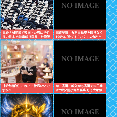
日経「AI産業で韓国・台湾に見劣
高市早苗「食料自給率を限りなく
りの日本 自動車頼り限界、外資誘
100%に近づけていく」→食料自
致が必要」どう思う？
給率が日本史上最低になってしま
う
【給与相談】これって待遇いいで
鯖、高騰。輸入鯖も高騰で加工業
すか？
者の約2割が倒産廃業 もう大衆魚
から高級魚へ…