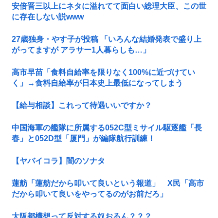
安倍晋三以上にネタに溢れてて面白い総理大臣、この世
に存在しない説www
27歳独身・やす子が投稿 「いろんな結婚発表で盛り上
がってますが アラサー1人暮らしも…」
高市早苗「食料自給率を限りなく100%に近づけてい
く」→食料自給率が日本史上最低になってしまう
【給与相談】これって待遇いいですか？
中国海軍の艦隊に所属する052C型ミサイル駆逐艦「長
春」と052D型「厦門」が編隊航行訓練！
【ヤバイコラ】闇のソナタ
蓮舫「蓮舫だから叩いて良いという報道」 X民「高市
だから叩いて良いをやってるのがお前だろ」
大阪都構想って反対する奴おるん？？？