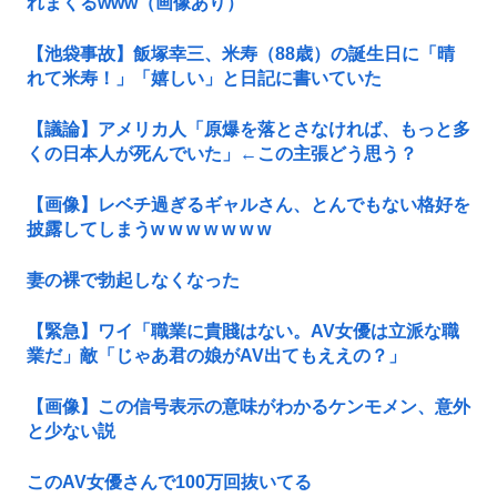
れまくるwww（画像あり）
【池袋事故】飯塚幸三、米寿（88歳）の誕生日に「晴
れて米寿！」「嬉しい」と日記に書いていた
【議論】アメリカ人「原爆を落とさなければ、もっと多
くの日本人が死んでいた」←この主張どう思う？
【画像】レベチ過ぎるギャルさん、とんでもない格好を
披露してしまうw w w w w w w
妻の裸で勃起しなくなった
【緊急】ワイ「職業に貴賤はない。AV女優は立派な職
業だ」敵「じゃあ君の娘がAV出てもええの？」
【画像】この信号表示の意味がわかるケンモメン、意外
と少ない説
このAV女優さんで100万回抜いてる