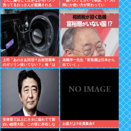
うんこ漏らして泣きながらパンツ
「腹パン」とかいう単語、いつの
洗ってるおっさんが盗撮される
間にか使い方が変わってい
た・・・・・
上司「あのさあ田沼？お前営業車
高橋洋一先生「富裕層は日本から
のガソリン抜いてない？」俺「は
出ていく 」
ぁ？どういうことすか？」上司
「自分の車に入れ替えたりしてな
い？？」⇒結果ｗｗ
安倍晋三以上にネタに溢れてて面
お盆だよ‼全員集合‼
白い総理大臣、この世に存在しな
い説www