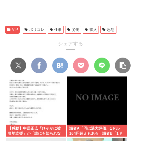
VIP
ポリコレ
仕事
労働
収入
思想
シェアする
【感動】中居正広「ひそかに被
識者A「円は過大評価、1ドル
災地支援」か「誰にも知られな
164円超えもある」識者B「1ド
くていい」
ル140円台もある」どっちなの