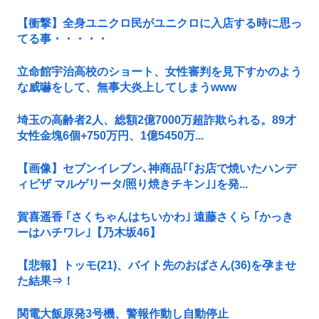
【衝撃】全身ユニクロ民がユニクロに入店する時に思っ
てる事・・・・・
立命館宇治高校のショート、女性審判を見下すかのよう
な威嚇をして、無事大炎上してしまうwww
埼玉の高齢者2人、総額2億7000万超詐欺られる。89才
女性金塊6個+750万円、1億5450万...
【画像】セブンイレブン､神商品｢｢お店で焼いたハンデ
ィピザ マルゲリータ/照り焼きチキン｣｣を発...
賀喜遥香 ｢さくちゃんはちいかわ｣ 遠藤さくら ｢かっき
ーはハチワレ｣【乃木坂46】
【悲報】トッモ(21)、バイト先のおばさん(36)を孕ませ
た結果⇒！
関電大飯原発3号機、警報作動し自動停止