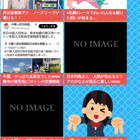
河出奈都美アナ ノースリーブが
●札幌2レースでわいの人生を賭け
透ける！！
た戦いが始まる…
中国、やっぱり反高市でしたwww
日本列島さん、人間が住めるエリ
熊本の被災地に10トンの支援物資
アの少なさが流石に厳しいwww
を輸送…