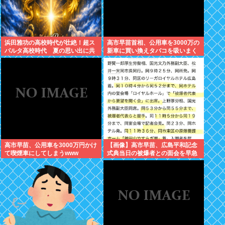
浜田雅功の高校時代が壮絶！超ス
高市早苗首相、公用車を3000万の
パルタ高校時代 夏の思い出に共
新車に買い換えタバコを吸いまく
演者衝撃「ええ？」
っていた
高市早苗、公用車を3000万円かけ
【画像】高市早苗、広島平和記念
て喫煙車にしてしまうwww
式典当日の被爆者との面会を早急
に切り上げた理由は午後から東京
で歯医者に行くためでしたwww