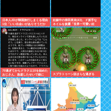
日本人JDが韓国旅行しまくる理由
妊娠中の倖田來未(43)、ド派手な
1位「いい出会いがありそうだか
ネイルを披露「世界一可愛い妊
ら」
婦」と称賛の声
70過ぎてからドラクエ10を始めた
スプラトゥーン詰まらな過ぎる
おじさん、急逝したせいで娘に
色々開示されてしまう