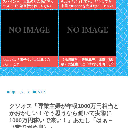
スペイン人「大阪のたこ焼きマッ
Apple「どうしても、どうしても
ッズ！ゴミ箱直行だわこんなの
中国でiPhoneを売りたい…アリバ
w」←大炎上してしまう
バさん提携しよ！」中国AI企業に
追い風
ヤニカス「電子タバコは臭くな
【池袋事故】飯塚幸三、米寿（88
い」←これ
歳）の誕生日に「晴れて米寿！」
「嬉しい」と日記に書いていた
ホーム
VIP
クソオス「専業主婦が年収1000万円相当と
かおかしい！そう思うなら働いて実際に
1000万円稼いで来い！」あたし「はぁ～
（糞で固め息）」