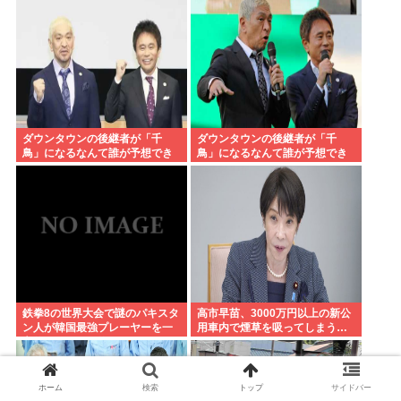
ダウンタウンの後継者が「千
ダウンタウンの後継者が「千
鳥」になるなんて誰が予想でき
鳥」になるなんて誰が予想でき
たんや
たんや
鉄拳8の世界大会で謎のパキスタ
高市早苗、3000万円以上の新公
ン人が韓国最強プレーヤーを一
用車内で煙草を吸ってしまう…
方的にボコして約5000万円ゲッ
ト
ホーム
検索
トップ
サイドバー