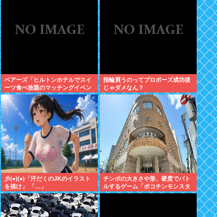
ペアーズ「ヒルトンホテルでスイ
指輪買うのってプロポーズ成功後
ーツ食べ放題のマッチングイベン
じゃダメなん？
トやるぞ。女2500円男7000円
な」→女だけ埋まるwww
彡(●)(●)「汗だくのJKのイラスト
チンポの大きさや形、硬度でバト
を描け」 「…」
ルするゲーム「ポコチンモンスタ
ー」を作ろうと思う