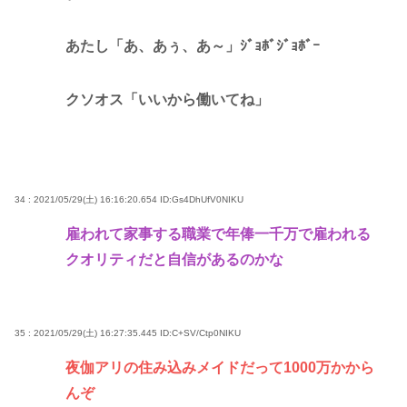
あたし「あ、あぅ、あ～」ｼﾞｮﾎﾞｼﾞｮﾎﾞｰ
クソオス「いいから働いてね」
34 : 2021/05/29(土) 16:16:20.654
ID:Gs4DhUfV0NIKU
雇われて家事する職業で年俸一千万で雇われる
クオリティだと自信があるのかな
35 : 2021/05/29(土) 16:27:35.445
ID:C+SV/Ctp0NIKU
夜伽アリの住み込みメイドだって1000万かから
んぞ