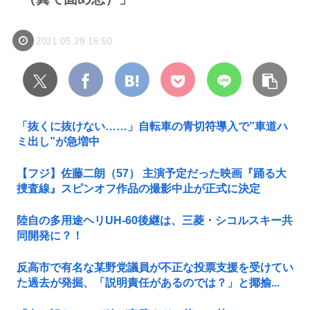
2021.05.29 16:50
「抜くに抜けない……」自転車の青切符導入で”車道ハ
ミ出し”が急増中
【フジ】佐藤二朗（57） 主演予定だった映画『踊る大
捜査線』スピンオフ作品の撮影中止が正式に決定
陸自の多用途ヘリUH-60後継は、三菱・シコルスキー共
同開発に？！
反高市で有名な某野党議員が不正な投票支援を受けてい
た過去が発掘、「説明責任があるのでは？」と揶揄...