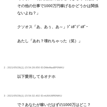
その他の仕事で1000万円稼げるかどうかは関係
ないよね？」
クソオス「あ、あぅ、あ～」ｼﾞｮﾎﾞｼﾞｮﾎﾞｰ
あたし「あれ？壊れちゃった（笑）」
2 : 2021/05/29(土) 15:54:28.650
ID:DWeMasBP0NIKU
以下愛用してるオナホ
3 : 2021/05/29(土) 15:54:32.402
ID:mU0i/U9R0NIKU
で？あなたが稼いだはずの1000万はどこ？