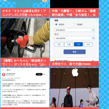
オタク「オタクは経済を回す！ア
中国「大豪雨！」三峡ダム「基礎
ニメグッズに3万使っちゃおw」一
部分破損」中国「全力放流！」台
般人「車に500万、家に3000万、
風13号「中国上陸予測」台風15号
観光して5万、交際費に5万」
「中国接近（画像」中国「台風同
時上陸！（穀物生産が壊滅危機」
→
【衝撃】かーちゃん「軽油満タン
大学生ワイ、株で大儲けwww
で！！」ガソスタ兄ちゃん「はい
(レギュラーの間違いだろな…)」
⇒結果ｗｗ