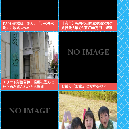
れいわ新選組、さん、「いのちの
【高市】福岡の自民党県議の海外
党」に改名 www
旅行費 5年で3億3700万円。避難
所で使えるテント 1個2万円。
エリート財務官僚、官邸に逆らっ
お前ら「お盆」は何するの？
たため左遷されたとの報道