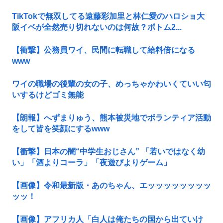
TikTokで無双してる遠藤彩加里と林仁愛のハロショ大
阪イベが全然売り切れないのは何故？ボトム2...
【衝撃】公務員ワイ、民間に転職して給料倍になる
www
ワイの職場の後輩の女の子、めっちゃかわいくていい匂
いするけどゴミ無能
【朗報】へずまりゅう、熊本被災地でボランティア活動
をして皆を笑顔にするwww
【衝撃】日本の闇“中学生おじさん” 「若いではなく幼
い」「酒よりコーラ」「夜遊びよりゲーム」
【画像】令和最新版・あのちゃん、エッッッッッッッッ
ッッ！
【画像】アフリカ人「白人は俺たちの国から出ていけ