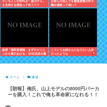
ケンモメンの99%が「親ガチャ」
お前らの住んでる都道府県の甲子
を支持する理由って何？？？
園出場校って強い？
政府「国民皆保険、まずロキソニ
こういうお姉さんになりたい人生
ンから風穴あける」1042品目の薬
だったような
価4分の1を保険適用外で財布直
撃、2027年3月開始
ホーム
嫌儲
【朗報】俺氏、山上モデルの8000円パーカ
ーを購入！これで俺も革命家になれる！！