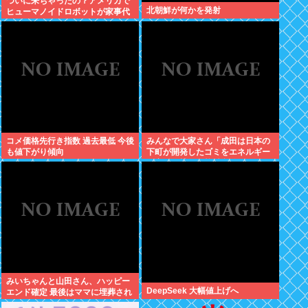
ついに来ちゃったの？アメリカで
北朝鮮が何かを発射
ヒューマノイドロボットが家事代
行サービスを開始
コメ価格先行き指数 過去最低 今後
みんなで大家さん「成田は日本の
も値下がり傾向
下町が開発したゴミをエネルギー
に変える技術と核融合発電を使う
のでエコで高い資産価値があり利
益が出る
みいちゃんと山田さん、ハッピー
DeepSeek 大幅値上げへ
エンド確定 最後はママに埋葬され
る