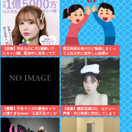
【悲報】学生なのに月1億稼いで
底辺高校出身だけど勉強しまくっ
たキャバ嬢、配信中に首吊って亡
て上位大学に進学した結果w
くなる
【衝撃】不良マンガの最強キャラ
【画像】磯部花凛(30)、セクシー
が凄すぎるwww「王道不良マンガ
声優・井口裕香に対抗してしまう
の最強キャラTier表」完成す
www
る！！この最強キャラは…