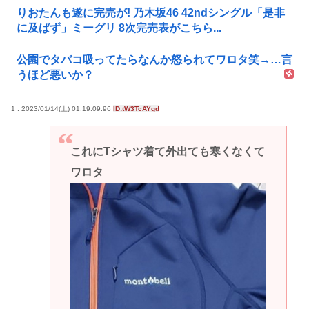
りおたんも遂に完売が! 乃木坂46 42ndシングル「是非
に及ばず」ミーグリ 8次完売表がこちら...
公園でタバコ吸ってたらなんか怒られてワロタ笑→…言
うほど悪いか？
1 : 2023/01/14(土) 01:19:09.96
ID:tW3TcAYgd
これにTシャツ着て外出ても寒くなくて
ワロタ