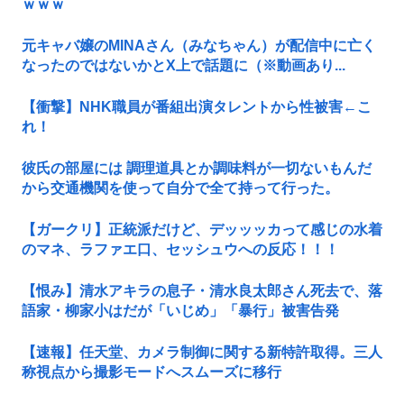
ｗｗｗ
元キャバ嬢のMINAさん（みなちゃん）が配信中に亡く
なったのではないかとX上で話題に（※動画あり...
【衝撃】NHK職員が番組出演タレントから性被害←こ
れ！
彼氏の部屋には 調理道具とか調味料が一切ないもんだ
から交通機関を使って自分で全て持って行った。
【ガークリ】正統派だけど、デッッッカって感じの水着
のマネ、ラファエ口、セッシュウへの反応！！！
【恨み】清水アキラの息子・清水良太郎さん死去で、落
語家・柳家小はだが「いじめ」「暴行」被害告発
【速報】任天堂、カメラ制御に関する新特許取得。三人
称視点から撮影モードへスムーズに移行