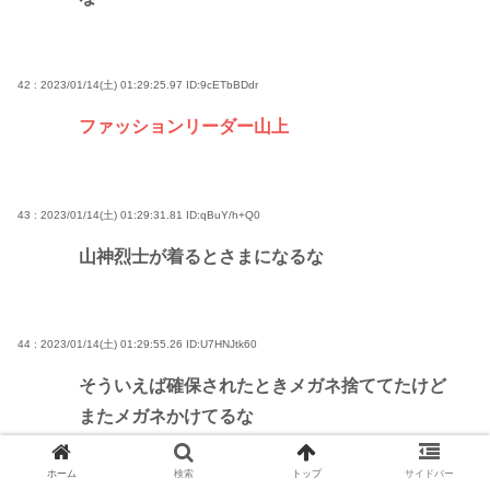
42 : 2023/01/14(土) 01:29:25.97
ID:9cETbBDdr
ファッションリーダー山上
43 : 2023/01/14(土) 01:29:31.81
ID:qBuY/h+Q0
山神烈士が着るとさまになるな
44 : 2023/01/14(土) 01:29:55.26
ID:U7HNJtk60
そういえば確保されたときメガネ捨ててたけど
またメガネかけてるな
謎い
ホーム
検索
トップ
サイドバー