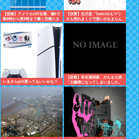
【悲報】アメリカのIT企業、週6で
【決算】任天堂「Switch2もマリ
朝9時から夜9時まで働く労働スタ
カも売れまくりで笑いが止まらん
イルが流行り始める
どすえ！」連結経常利益は前年同
期比2.2倍の2061億円に
【悲報】有名漫画家、がんを公表
いまさらps5買ってもいいかな？
「大腸癌になってしまいました。
肝臓に転移も見られてステージ4
です」