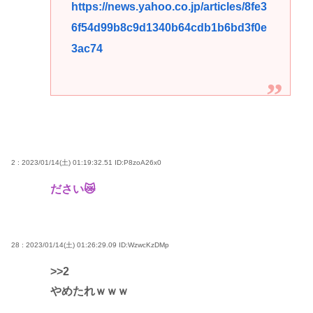
https://news.yahoo.co.jp/articles/8fe3
6f54d99b8c9d1340b64cdb1b6bd3f0e
3ac74
2 : 2023/01/14(土) 01:19:32.51
ID:P8zoA26x0
ださい😿
28 : 2023/01/14(土) 01:26:29.09
ID:WzwcKzDMp
>>2
やめたれｗｗｗ