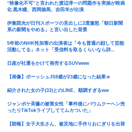
“映像化不可”と言われた渡辺淳一の問題作を実娘が映画
化 黒木瞳、西岡徳馬、吉田羊が出演
伊集院光が日刊スポーツの見出しに2度激怒「朝日新聞
系の新聞をやめる」と言い出した背景
5年前のNHK性加害の出演者は「今も普通の顔して芸能
活動してる」ネット「受信料を取るくらいなら詳...
日産が社運をかけて発売するSUVwww
【画像】ボーッシュJS8歳が23歳になった結果ｗ
紹介された女の子(33)とのLINE、順調すぎるww
ジャンポケ斉藤の被害女性「事件後にバウムクーヘン売
ったりTikTokライブしててムカついた」
【朗報】女子大生さん、被災地に手作りおにぎりを出荷