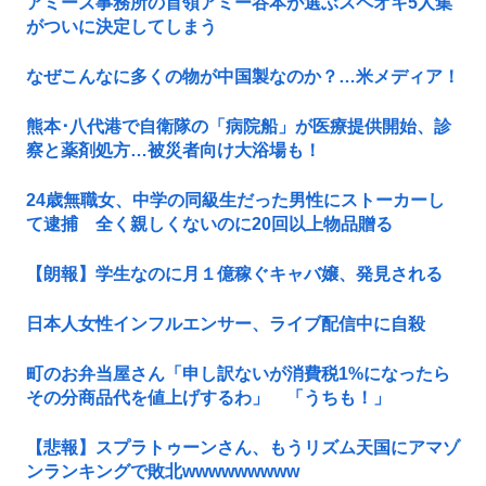
アミーズ事務所の首領アミー谷本が選ぶスペオキ5人集
がついに決定してしまう
なぜこんなに多くの物が中国製なのか？…米メディア！
熊本･八代港で自衛隊の「病院船」が医療提供開始、診
察と薬剤処方…被災者向け大浴場も！
24歳無職女、中学の同級生だった男性にストーカーし
て逮捕 全く親しくないのに20回以上物品贈る
【朗報】学生なのに月１億稼ぐキャバ嬢、発見される
日本人女性インフルエンサー、ライブ配信中に自殺
町のお弁当屋さん「申し訳ないが消費税1%になったら
その分商品代を値上げするわ」 「うちも！」
【悲報】スプラトゥーンさん、もうリズム天国にアマゾ
ンランキングで敗北wwwwwwwww