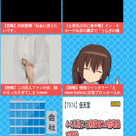
【悲報】内田梨瑚「社会に戻りた
【土用丑の日に食中毒】ドン・キ
いです」
ホーテ出店の露店で「うなぎの蒲
焼」食べ14人が発熱や下痢
【朗報】この巨人ファンの女、顔
【朗報】情強ツイッタラー「え
がえっちすぎてしまうwww
www Safariに広告ブロッカー入れ
たらyoutube premium要らんや
ん。笑」