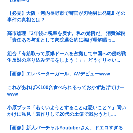
【必見】大阪・河内長野市で警官が刃物男に発砲‼ その
事件の真相とは？
高市総理「2年後に税率を戻す。私の覚悟だ」 消費減税
「責任ある与党として衆院選公約に掲げ理解賜っ...
組合「有給取って原爆ドームを占拠して中国への侵略戦
争反対の座り込みデモをしよう！」←どうすりゃい...
【画像】エレベーターガール、AVデビューwww
これがあれば米100合食べられるっておかずあげてけー
www
小原ブラス「若くいようとすることは悪いこと？」問い
かけに私見「若作りして20代の土俵で戦おうとし...
【画像】新人バーチャルYoutuberさん、ドエロすぎる