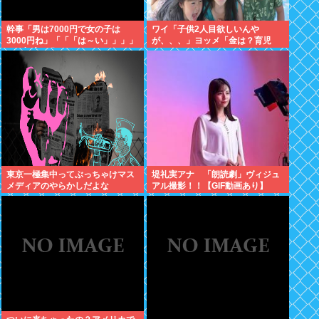
幹事「男は7000円で女の子は
ワイ「子供2人目欲しいんや
3000円ね」「「「は～い」」」」
が、、、」ヨッメ「金は？育児
（ヽ´ん`）「あ？ ちょっと待て
は？私の仕事は？キャリアは？」
よ」
東京一極集中ってぶっちゃけマス
堤礼実アナ 「朗読劇」ヴィジュ
メディアのやらかしだよな
アル撮影！！【GIF動画あり】