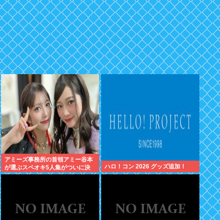
アミーズ事務所の首領アミー谷本
ハロ！コン 2026 グッズ追加！
が選ぶスペオキ5人集がついに決
定してしまう