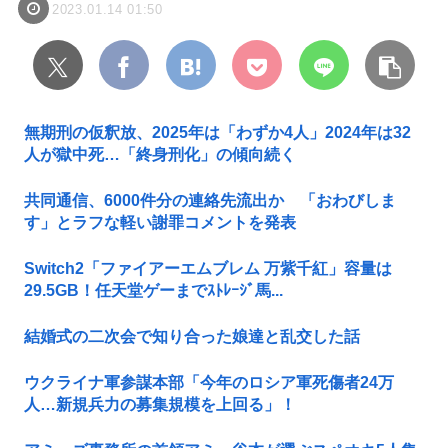
2023.01.14 01:50
無期刑の仮釈放、2025年は「わずか4人」2024年は32
人が獄中死…「終身刑化」の傾向続く
共同通信、6000件分の連絡先流出か 「おわびしま
す」とラフな軽い謝罪コメントを発表
Switch2「ファイアーエムブレム 万紫千紅」容量は
29.5GB！任天堂ゲーまでｽﾄﾚｰｼﾞ馬...
結婚式の二次会で知り合った娘達と乱交した話
ウクライナ軍参謀本部「今年のロシア軍死傷者24万
人…新規兵力の募集規模を上回る」！