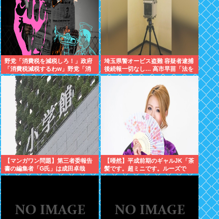
野党「消費税を減税しろ！」政府
埼玉県警オービス盗難 容疑者逮捕
「消費税減税するわw」野党「消
後続報一切なし… 高市早苗「法を
費税を減税するな！」
尊重わよ
【マンガワン問題】第三者委報告
【唖然】平成前期のギャルJK「茶
書の編集者「G氏」は成田卓哉
髪です。超ミニです。ルーズで
氏...Xで謝罪
す。下着はテカテカか豹柄です」
⇒！！！