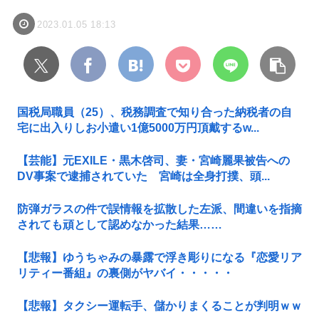
2023.01.05 18:13
国税局職員（25）、税務調査で知り合った納税者の自
宅に出入りしお小遣い1億5000万円頂戴するw...
【芸能】元EXILE・黒木啓司、妻・宮崎麗果被告への
DV事案で逮捕されていた 宮崎は全身打撲、頭...
防弾ガラスの件で誤情報を拡散した左派、間違いを指摘
されても頑として認めなかった結果……
【悲報】ゆうちゃみの暴露で浮き彫りになる『恋愛リア
リティー番組』の裏側がヤバイ・・・・・
【悲報】タクシー運転手、儲かりまくることが判明ｗｗ