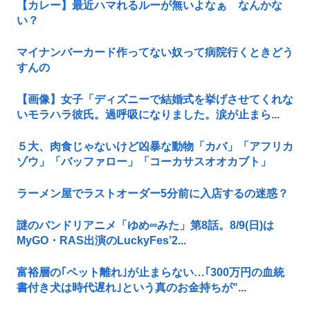
【カレー】最近ハマれるルーが無いよなぁ なんかな
い？
マイナンバーカード作ってない奴って病院行くときどう
すんの
【画像】女子「ディズニーで結婚式を挙げさせてくれな
いモラハラ彼氏。過呼吸になりました。涙が止まら...
５大、肉食じゃないけど凶暴な動物「カバ」「アフリカ
ゾウ」「バッファロー」「コーカサスオオカブト」
ラーメン屋でラストオーダー5分前に入店するの迷惑？
謎のバンドリアニメ「ゆめ∞みた」第8話。8/9(日)は
MyGO・RAS出演のLuckyFes’2...
富裕層の｢ペット離れ｣が止まらない…｢300万円の血統
書付き犬は時代遅れ｣という真のお金持ちが"...