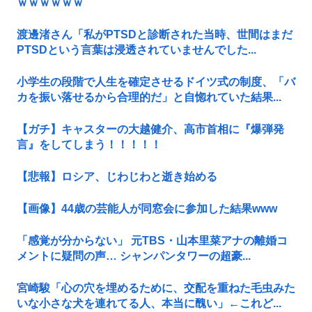
ｗｗｗｗｗｗ
渡邊渚さん「私がPTSDと診断された当時、世間はまだ
PTSDという言葉は浸透されていませんでした...
小学生の段階で人生を確定させるドイツ式の制度、「バ
カを振い落せるから合理的だ」と自惚れていた結果...
【ガチ】キャスターの大越健介、高市首相に『爆弾発
言』をしてしまう！！！！！
【悲報】ロシア、じわじわと逝き始める
【画像】44歳の芸能人が同窓会に参加した結果www
「感覚が分からない」 元TBS・山本里菜アナの離婚コ
メントに疑問の声… シャンパンタワーの超豪...
宮崎駿「心の穴を埋めるために、交配を重ねた毛虫みた
いな小さな犬を連れてる人、本当に醜い」←これど...