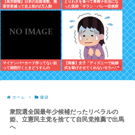
【高市朗報】日本の自殺者数、無
とりわさを食べて車椅子生活にな
茶苦茶減って史上初の2万人割
った医師「ギラン・バレー症候群
れ。無茶苦茶生きやすい国になっ
になって本当に絶望。死んだ方が
てる件www
良かったと思った」
マイナンバーカード作ってない奴
【画像】女子「ディズニーで結婚
って病院行くときどうすんの
式を挙げさせてくれないモラハラ
彼氏。過呼吸になりました。涙が
止まらない」
ホーム
嫌儲
衆院選全国最年少候補だったリベラルの
姫、立憲民主党を捨てて自民党推薦で出馬
へ