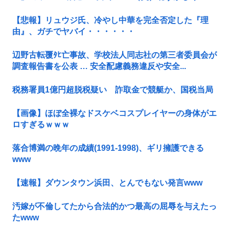
【悲報】リュウジ氏、冷やし中華を完全否定した『理
由』、ガチでヤバイ・・・・・・
辺野古転覆ﾀﾋ亡事故、学校法人同志社の第三者委員会が
調査報告書を公表 … 安全配慮義務違反や安全...
税務署員1億円超脱税疑い 詐取金で競艇か、国税当局
【画像】ほぼ全裸なドスケベコスプレイヤーの身体がエ
ロすぎるｗｗｗ
落合博満の晩年の成績(1991-1998)、ギリ擁護できる
www
【速報】ダウンタウン浜田、とんでもない発言www
汚嫁が不倫してたから合法的かつ最高の屈辱を与えたっ
たwww