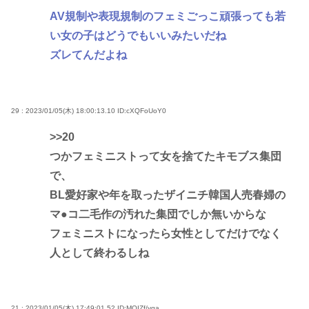
AV規制や表現規制のフェミごっこ頑張っても若
い女の子はどうでもいいみたいだね
ズレてんだよね
29 : 2023/01/05(木) 18:00:13.10
ID:cXQFoUoY0
>>20
つかフェミニストって女を捨てたキモブス集団
で、
BL愛好家や年を取ったザイニチ韓国人売春婦の
マ●コ二毛作の汚れた集団でしか無いからな
フェミニストになったら女性としてだけでなく
人として終わるしね
21 : 2023/01/05(木) 17:49:01.52
ID:MQIZf/vqa