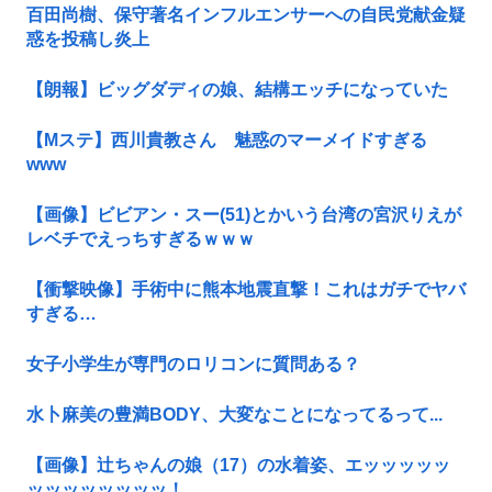
百田尚樹、保守著名インフルエンサーへの自民党献金疑
惑を投稿し炎上
【朗報】ビッグダディの娘、結構エッチになっていた
【Mステ】西川貴教さん 魅惑のマーメイドすぎる
www
【画像】ビビアン・スー(51)とかいう台湾の宮沢りえが
レベチでえっちすぎるｗｗｗ
【衝撃映像】手術中に熊本地震直撃！これはガチでヤバ
すぎる…
女子小学生が専門のロリコンに質問ある？
水卜麻美の豊満BODY、大変なことになってるって...
【画像】辻ちゃんの娘（17）の水着姿、エッッッッッ
ッッッッッッッッ！