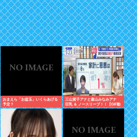
おまえら「お盆玉」いくらあげる
三山賀子アナと森山みなみアナ
予定？
巨乳 ＆ ノースリーブ！！【GIF動
画あり】