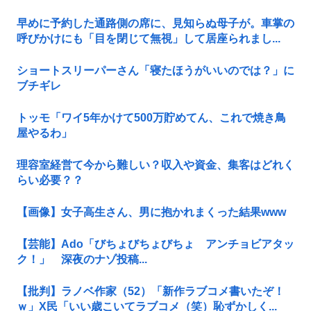
早めに予約した通路側の席に、見知らぬ母子が。車掌の
呼びかけにも「目を閉じて無視」して居座られまし...
ショートスリーパーさん「寝たほうがいいのでは？」に
ブチギレ
トッモ「ワイ5年かけて500万貯めてん、これで焼き鳥
屋やるわ」
理容室経営て今から難しい？収入や資金、集客はどれく
らい必要？？
【画像】女子高生さん、男に抱かれまくった結果www
【芸能】Ado「びちょびちょびちょ アンチョビアタッ
ク！」 深夜のナゾ投稿...
【批判】ラノベ作家（52）「新作ラブコメ書いたぞ！
ｗ」X民「いい歳こいてラブコメ（笑）恥ずかしく...