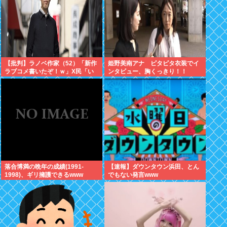
【批判】ラノベ作家（52）「新作
姫野美南アナ ピタピタ衣装でイ
ラブコメ書いたぞ！ｗ」X民「い
ンタビュー、胸くっきり！！
い歳こいてラブコメ（笑）恥ずか
【GIF動画あり】
しくないの？」←やめたれｗと話
題に
落合博満の晩年の成績(1991-
【速報】ダウンタウン浜田、とん
1998)、ギリ擁護できるwww
でもない発言www