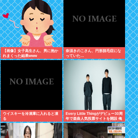
【画像】女子高生さん、男に抱か
奈須きのこさん、円形脱毛症にな
れまくった結果www
っていた…
ウイスキーを冷凍庫に入れると凍
Every Little Thingがデビュー30周
る
年で楽曲人気投票サイトを開設 俺
はもちろんFace the Changeに入
れてきたぞ