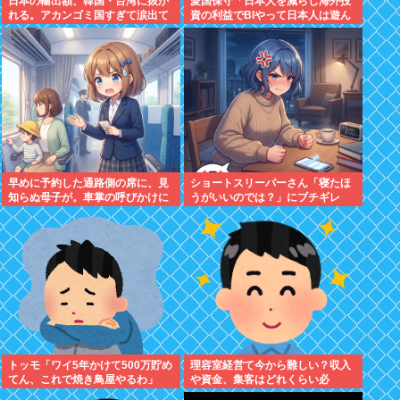
日本の輸出額、韓国・台湾に抜か
愛国保守「日本人を減らし海外投
れる。アカンゴミ国すぎて涙出て
資の利益でBIやって日本人は遊ん
きた…
で暮らすべき。移民は不要」
早めに予約した通路側の席に、見
ショートスリーパーさん「寝たほ
知らぬ母子が。車掌の呼びかけに
うがいいのでは？」にブチギレ
も「目を閉じて無視」して居座ら
れました。無理やり奪われた席
は、結局“やったもん勝ち”にな
っ...
トッモ「ワイ5年かけて500万貯め
理容室経営て今から難しい？収入
てん、これで焼き鳥屋やるわ」
や資金、集客はどれくらい必
要？？