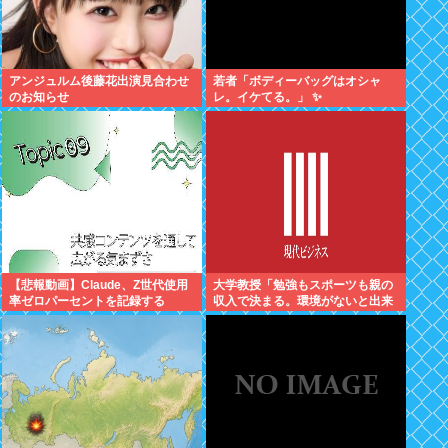
アンジュルム後藤花出演見合わせ
若者「ボディーバッグはオシャ
のお知らせ
レ。イケてる。」 ✨
【悲報動画】Claude、Z世代使用
大学教授「勉強もスポーツも親の
率ゼロパーセントを記録する
収入で決まる。環境がないと出来
るわけがない」