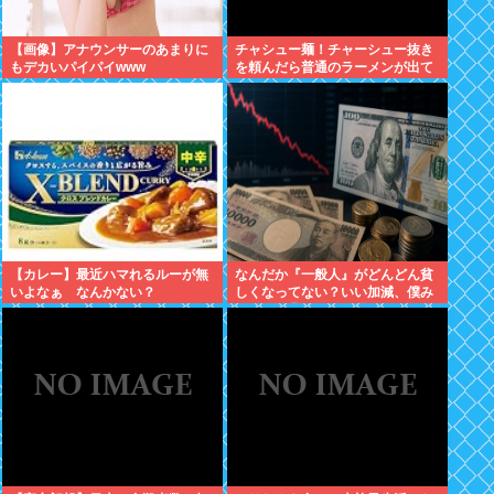
【画像】アナウンサーのあまりに
チャシュー麺！チャーシュー抜き
もデカいパイパイwww
を頼んだら普通のラーメンが出て
きたんだが、これっておかしくね
え？
【カレー】最近ハマれるルーが無
なんだか『一般人』がどんどん貧
いよなぁ なんかない？
しくなってない？いい加減、僕み
たいに副業したら？週に2日休む
時代は終わったんだよ