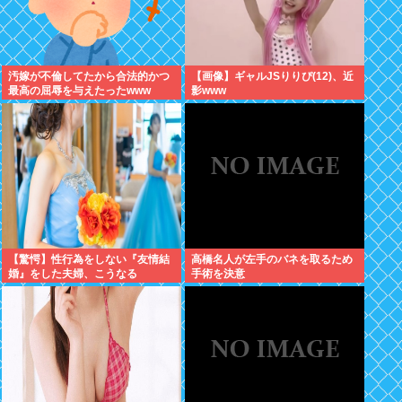
汚嫁が不倫してたから合法的かつ
【画像】ギャルJSりりぴ(12)、近
最高の屈辱を与えたったwww
影www
【驚愕】性行為をしない『友情結
高橋名人が左手のバネを取るため
婚』をした夫婦、こうなる
手術を決意
⇒･･･！！！