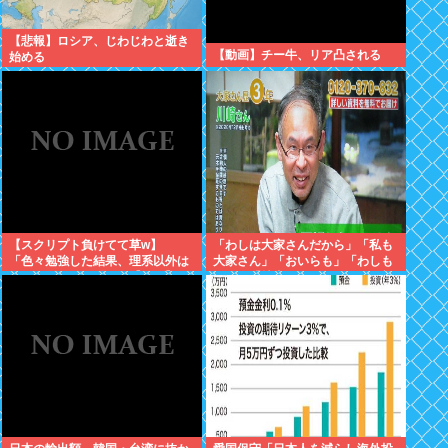
【悲報】ロシア、じわじわと逝き
【動画】チー牛、リア凸される
始める
【スクリプト負けてて草w】
「わしは大家さんだから」「私も
「色々勉強した結果、理系以外は
大家さん」「おいらも」「わしも
エラー品だと気付いた【ガチ】」
じゃ」「拙者も」こんなCMに騙
について、もっと具体的に話そう
された日本人
か