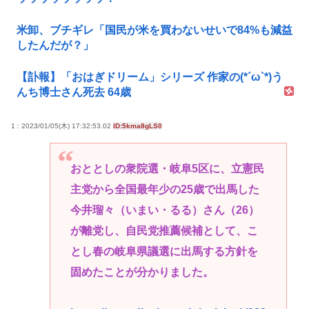
米卸、ブチギレ「国民が米を買わないせいで84%も減益
したんだが？」
【訃報】「おはぎドリーム」シリーズ 作家の(*´ω`*)う
んち博士さん死去 64歳
1 : 2023/01/05(木) 17:32:53.02
ID:5kma8gLS0
おととしの衆院選・岐阜5区に、立憲民
主党から全国最年少の25歳で出馬した
今井瑠々（いまい・るる）さん（26）
が離党し、自民党推薦候補として、こ
とし春の岐阜県議選に出馬する方針を
固めたことが分かりました。