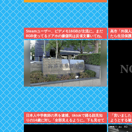
Steamユーザー、ビデメモ16GBが主流に。まだ
高市「外国人
8GB使ってるドアホの嫌儲民は反省文書いてね。
たら生活保護
本人以上の水
日本人中学教師の男を逮捕。tiktokで踊る顔見知
「言いました
りの14歳に対し「全部見えるように。下も見せて
ようとする被
いいねんで」とコメント
が発生