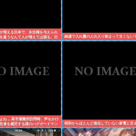
が増える日本で、永住権を与えられ
銭湯で入れ墨の人出入り禁止って古くない
を貰うなんて人が増えては困る。日
準の人のみ許可します」
よね 」高市避難所訪問時、声をかけ
昭和からほとんど進化していない家電と言
災者を威圧する謎のハゲガードマン