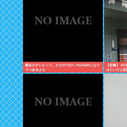
最近のテレビって、ただのでかいYouTubeになり
【悲報】 A
つつあるよな
みたいだと話