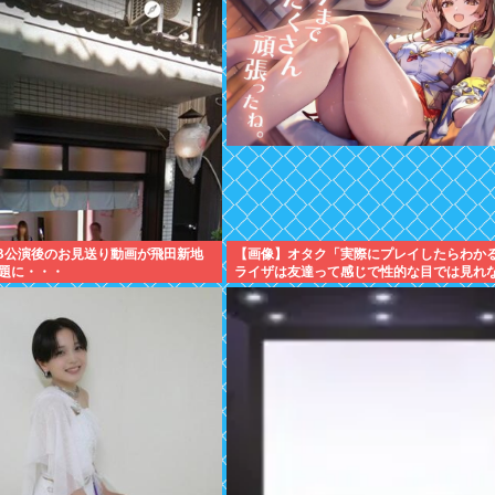
KB公演後のお見送り動画が飛田新地
【画像】オタク「実際にプレイしたらわか
題に・・・
ライザは友達って感じで性的な目では見れ
w」←これ