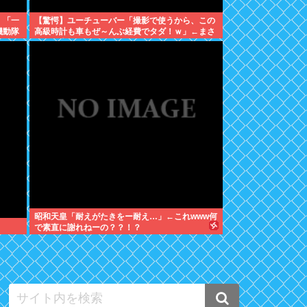
」「一
【驚愕】ユーチューバー「撮影で使うから、この
機動隊
高級時計も車もぜ～んぶ経費でタダ！ｗ」←まさ
かコレ本気にしてる奴なんておらんよな？よな？
w w w w w w w w w w w
昭和天皇「耐えがたきをー耐え…」←これwww何
で素直に謝れねーの？？！？