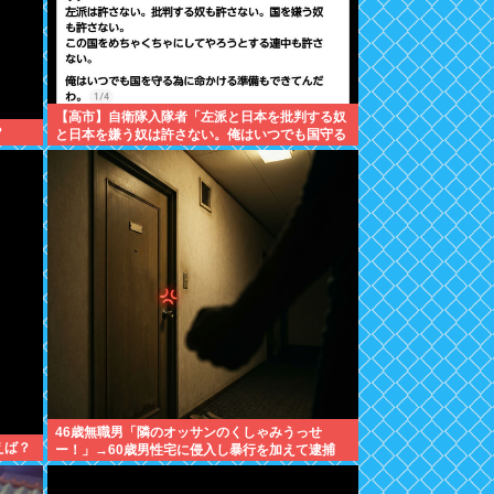
【高市】自衛隊入隊者「左派と日本を批判する奴
？
と日本を嫌う奴は許さない。俺はいつでも国守る
為に命かける準備出来てんだわ」
46歳無職男「隣のオッサンのくしゃみうっせ
えば？
ー！」→60歳男性宅に侵入し暴行を加えて逮捕