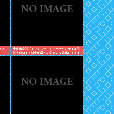
ッフ、
小泉進次郎「やりました！トマホークミサイル発
射大成功！！対中朝露への防衛力を強化してます
w」