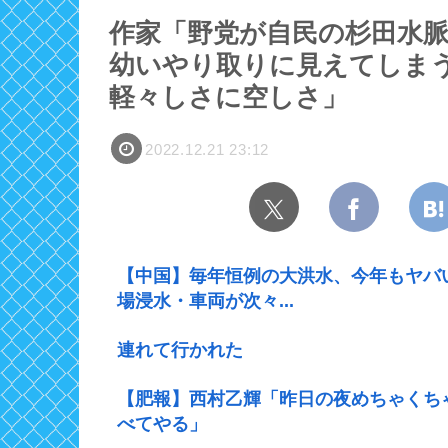
作家「野党が自民の杉田水
幼いやり取りに見えてしま
軽々しさに空しさ」
2022.12.21 23:12
【中国】毎年恒例の大洪水、今年もヤバ
場浸水・車両が次々...
連れて行かれた
【肥報】西村乙輝「昨日の夜めちゃくち
べてやる」