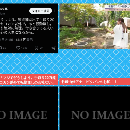
「マジでどうしよう。手取り20万超
竹﨑由佳アナ ピタパンのお尻！！
コカン以外で転勤無しの会社ない」