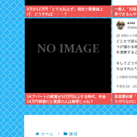
8万が12万円「とても払えず」相次ぐ家賃値上
一般人「四国
げ、どうすれば・・・？
来できるんや
1Kアパートの家賃が10万円以上する時代、年金
音楽愛好家「
14万円前後だと賃貸の人は無理じゃね？
ラガラなのに
員…本当にイ
ホーム
嫌儲