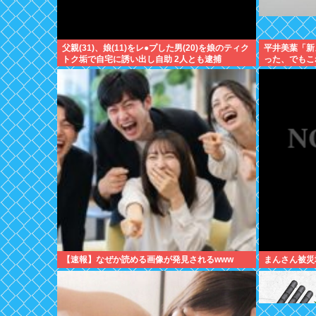
父親(31)、娘(11)をレ●プした男(20)を娘のティク
平井美葉「新
トク垢で自宅に誘い出し自助 2人とも逮捕
った、でもこ
受け止めるこ
【速報】なぜか読める画像が発見されるwww
まんさん被災