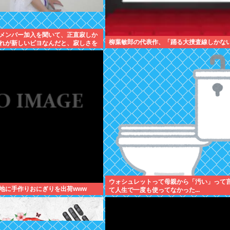
メンバー加入を聞いて、正直寂しか
柳葉敏郎の代表作、「踊る大捜査線しかな
れが新しいビヨなんだと、寂しさを
ウォシュレットって母親から「汚い」って
地に手作りおにぎりを出荷www
て人生で一度も使ってなかった...