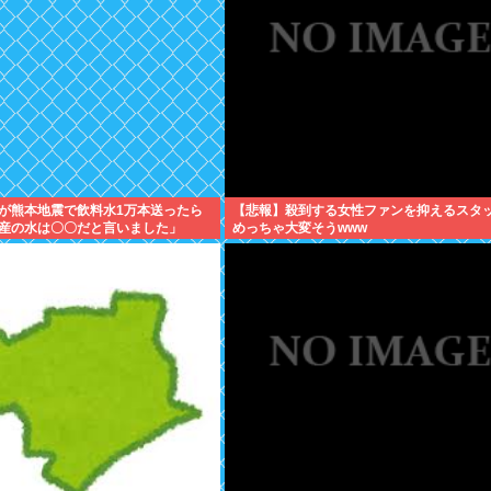
が熊本地震で飲料水1万本送ったら
【悲報】殺到する女性ファンを抑えるスタ
産の水は〇〇だと言いました」
めっちゃ大変そうwww