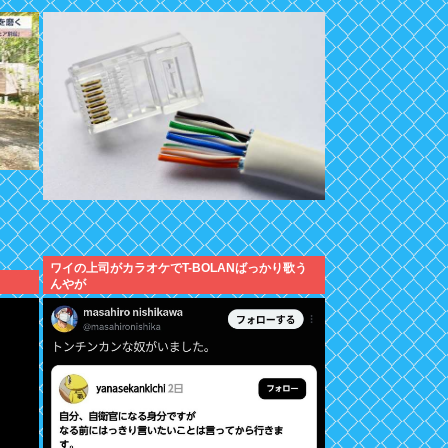
ワイの上司がカラオケでT-BOLANばっかり歌う
んやが