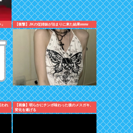
い」
【衝撃】JKの従姉妹が泊まりに来た結果www
言われ
【画像】明らかにチンポ味わった後のメスガキ、
変化を遂げる