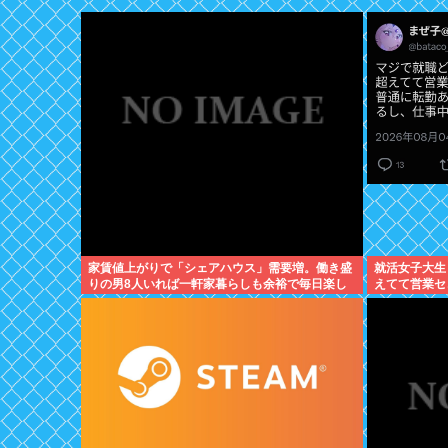
家賃値上がりで「シェアハウス」需要増。働き盛
就活女子大生
りの男8人いれば一軒家暮らしも余裕で毎日楽し
えてて営業セ
い