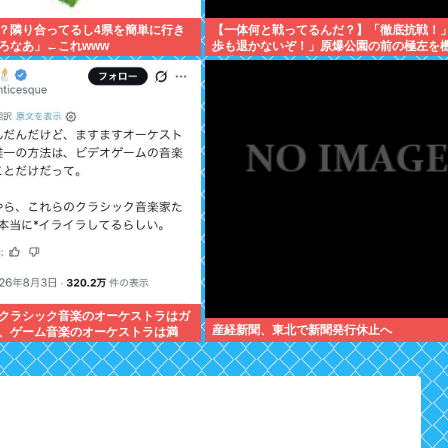
？隣り合ってるし4県を簡単に行き
【一体何と戦ってるんだ？】「徹底抗戦！
ろなあ」←これwww
歩も退かないぞ！」原爆公園の前の極左を
が排除
クラシック音楽のオーケストラはガ
産経新聞、東北で新聞発行休止へ
、ゲーム音楽のオーケストラは満
ライラする」