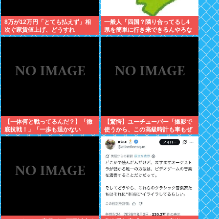
8万が12万円「とても払えず」相
一般人「四国？隣り合ってるし4
次ぐ家賃値上げ、どうすれ
県を簡単に行き来できるんやろな
ば・・・？
あ」←これwww
【一体何と戦ってるんだ？】「徹
【驚愕】ユーチューバー「撮影で
底抗戦！」「一歩も退かない
使うから、この高級時計も車もぜ
ぞ！」原爆公園の前の極左を機動
～んぶ経費でタダ！ｗ」←まさか
隊が排除
コレ本気にしてる奴なんておらん
よな？よな？w w w w w w w w w
w w