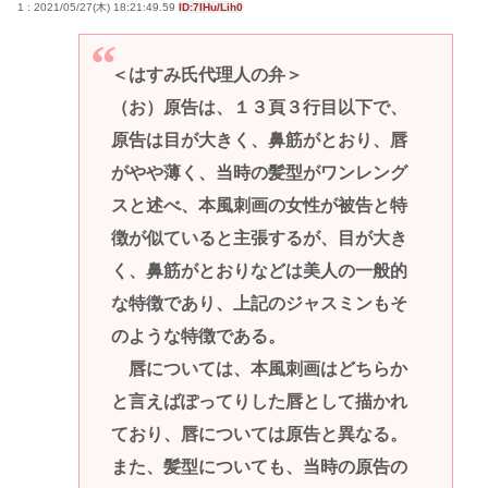
1 : 2021/05/27(木) 18:21:49.59
ID:7IHu/Lih0
＜はすみ氏代理人の弁＞
（お）原告は、１３頁３行目以下で、
原告は目が大きく、鼻筋がとおり、唇
がやや薄く、当時の髪型がワンレング
スと述べ、本風刺画の女性が被告と特
徴が似ていると主張するが、目が大き
く、鼻筋がとおりなどは美人の一般的
な特徴であり、上記のジャスミンもそ
のような特徴である。
唇については、本風刺画はどちらか
と言えばぽってりした唇として描かれ
ており、唇については原告と異なる。
また、髪型についても、当時の原告の