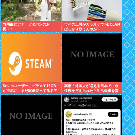
竹﨑由佳アナ ピタパンのお
ワイの上司がカラオケでT-BOLAN
尻！！
ばっかり歌うんやが
Steamユーザー、ビデメモ16GB
高市「外国人が増える日本で、永
が主流に。まだ8GB使ってるドア
住権を与えられたら生活保護を貰
ホの嫌儲民は反省文書いてね。
うなんて人が増えては困る。日本
人以上の水準の人のみ許可しま
す」