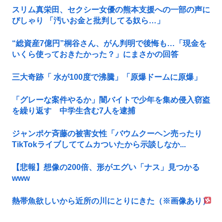
スリム真栄田、セクシー女優の熊本支援への一部の声に
ぴしゃり 「汚いお金と批判してる奴ら…」
“総資産7億円”桐谷さん、がん判明で後悔も…「現金を
いくら使っておきたかった？」にまさかの回答
三大奇跡「 水が100度で沸騰」「原爆ドームに原爆」
「グレーな案件やるか」闇バイトで少年を集め侵入窃盗
を繰り返す 中学生含む7人を逮捕
ジャンポケ斉藤の被害女性「バウムクーヘン売ったり
TikTokライブしててムカついたから示談しなか...
【悲報】想像の200倍、形がエグい「ナス」見つかる
www
熱帯魚欲しいから近所の川にとりにきた（※画像あり）