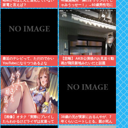
昭和からほとんど進化していない
46歳無職男「隣のオッサンのくし
家電と言えば？
ゃみうっせー！」→60歳男性宅に
侵入し暴行を加えて逮捕
最近のテレビって、ただのでかい
【悲報】 AKB公演後のお見送り動
YouTubeになりつつあるよな
画が飛田新地みたいだと話題
に・・・
【画像】オタク「実際にプレイし
38歳の兄が実家におるんやが、7
たらわかるけどライザは友達って
年くらいニートしとる。親が死ん
感じで性的な目では見れないw」
だ後の処理どうしよう