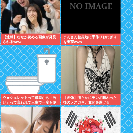
【速報】なぜか読める画像が発見
まんさん被災地に手作りおにぎり
されるwww
を出荷www
ウォシュレットって母親から「汚
【画像】明らかにチンポ味わった
い」って言われて人生で一度も使
後のメスガキ、変化を遂げる
ってなかった...