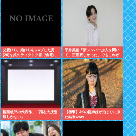
←これ
父親(31)、娘(11)をレ●プした男
平井美葉「新メンバー加入を聞い
(20)を娘のティクトク垢で自宅に
て、正直寂しかった、でもこれが
誘い出し自助 2人とも逮捕
新しいビヨなんだと、寂しさを受
け止めるこ
柳葉敏郎の代表作、「踊る大捜査
【衝撃】JKの従姉妹が泊まりに来
線しかない」
た結果www