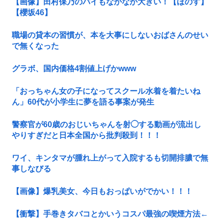
【画像】田村保乃のパイもなかなか大きい！【ほのす】
【櫻坂46】
職場の貸本の習慣が、本を大事にしないおばさんのせい
で無くなった
グラボ、国内価格4割値上げかwww
「おっちゃん女の子になってスクール水着を着たいね
ん」60代が小学生に夢を語る事案が発生
警察官が60歳のおじいちゃんを射◯する動画が流出し
やりすぎだと日本全国から批判殺到！！！
ワイ、キンタマが腫れ上がって入院するも切開排膿で無
事しなびる
【画像】爆乳美女、今日もおっぱいがでかい！！！
【衝撃】手巻きタバコとかいうコスパ最強の喫煙方法←