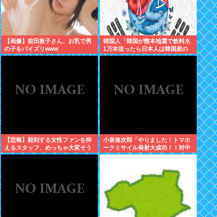
【画像】前田敦子さん、お乳で男
韓国人「韓国が熊本地震で飲料水
の子をパイズリwww
1万本送ったら日本人は韓国産の
水は〇〇だと言いました」
【悲報】殺到する女性ファンを抑
小泉進次郎「やりました！トマホ
えるスタッフ、めっちゃ大変そう
ークミサイル発射大成功！！対中
www
朝露への防衛力を強化してます
w」