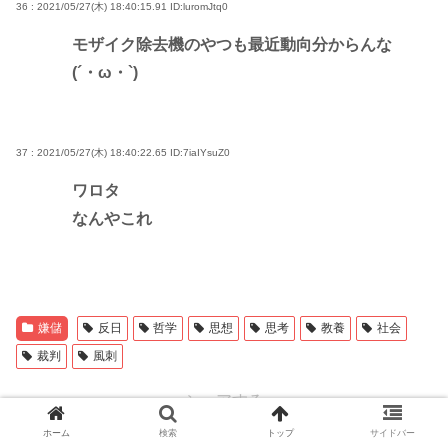
36 : 2021/05/27(木) 18:40:15.91
ID:luromJtq0
モザイク除去機のやつも最近動向分からんな
(´・ω・`)
37 : 2021/05/27(木) 18:40:22.65
ID:7iaIYsuZ0
ワロタ
なんやこれ
嫌儲
反日
哲学
思想
思考
教養
社会
裁判
風刺
シェアする
ホーム
検索
トップ
サイドバー