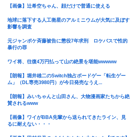
【画像】辻希空ちゃん、顔だけで普通に使える
地球に落下する人工衛星のアルミニウムが大気に及ぼす
影響を調査
元ジャンポケ斉藤被告に懲役7年求刑 ロケバスで性的
暴行の罪
ワイ将、往復4万円払って山の絶景を堪能wwwww
【朗報】堀井雄二のSwitch独占ボードゲー「転生ゲー
ム」（DL専売3980円）が今日発売なうえ...
【朗報】みいちゃんと山田さん、大物漫画家たちから絶
賛されるwww
【画像】ワイがBBA先輩から送られてきたライン、見
るに耐えない・・・