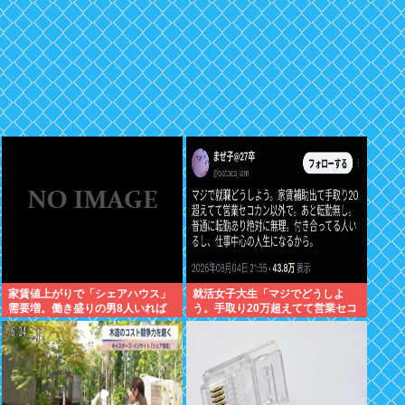
家賃値上がりで「シェアハウス」
就活女子大生「マジでどうしよ
需要増。働き盛りの男8人いれば
う。手取り20万超えてて営業セコ
一軒家暮らしも余裕で毎日楽しい
カン以外で転勤無しの会社ない」