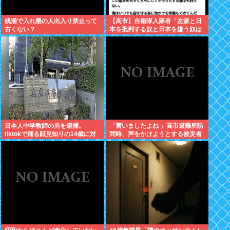
銭湯で入れ墨の人出入り禁止って
【高市】自衛隊入隊者「左派と日
古くない？
本を批判する奴と日本を嫌う奴は
許さない。俺はいつでも国守る為
に命かける準備出来てんだわ」
日本人中学教師の男を逮捕。
「言いましたよね 」高市避難所訪
tiktokで踊る顔見知りの14歳に対
問時、声をかけようとする被災者
し「全部見えるように。下も見せ
を威圧する謎のハゲガードマンが
ていいねんで」とコメント
発生