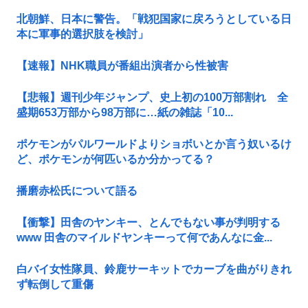
北朝鮮、日本に警告。「戦犯国家に戻ろうとしている日
本に軍事的選択肢を検討」
【速報】NHK職員が番組出演者から性被害
【悲報】週刊少年ジャンプ、史上初の100万部割れ 全
盛期653万部から98万部に…紙の雑誌「10...
ポケモンがパルワールドよりショボいとか言う奴いるけ
ど、ポケモンが何匹いるか分かってる？
播磨赤松氏について語る
【衝撃】田舎のヤンキー、とんでもない事が判明する
www 田舎のマイルドヤンキーって何であんなに金...
白バイ女性隊員、鈴鹿サーキットでカーブを曲がりきれ
ず転倒して重傷