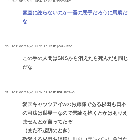
19 : 2021/05/27(木) 18:32:45.82
ID:rVvmdqyf0
素直に謝らないのが一番の悪手だろうに馬鹿だ
な
20 : 2021/05/27(木) 18:33:35.15
ID:jjOG/oP50
この手の人間はSNSから消えたら死んだも同じ
だな
21 : 2021/05/27(木) 18:34:53.36
ID:F5IoEQ7m0
愛国キャッツアイwのお姉様である杉田も日本
の司法は世界一なので異論を抱くとかはありえ
ませんとか言ってたぞ
（まだ不起訴のとき）
敬愛する杉田お姉様に則りコテンパンに負けた