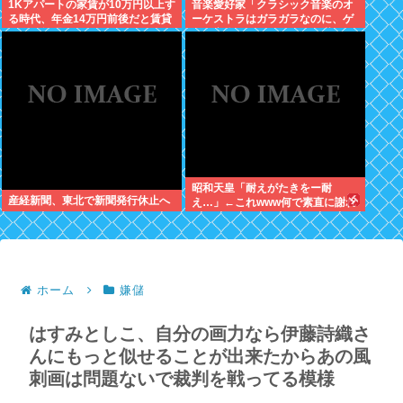
1Kアパートの家賃が10万円以上す
音楽愛好家「クラシック音楽のオ
る時代、年金14万円前後だと賃貸
ーケストラはガラガラなのに、ゲ
の人は無理じゃね？
ーム音楽のオーケストラは満員…
本当にイライラする」
昭和天皇「耐えがたきをー耐
産経新聞、東北で新聞発行休止へ
え…」←これwww何で素直に謝れ
ねーの？？！？
ホーム
嫌儲
はすみとしこ、自分の画力なら伊藤詩織さ
んにもっと似せることが出来たからあの風
刺画は問題ないで裁判を戦ってる模様