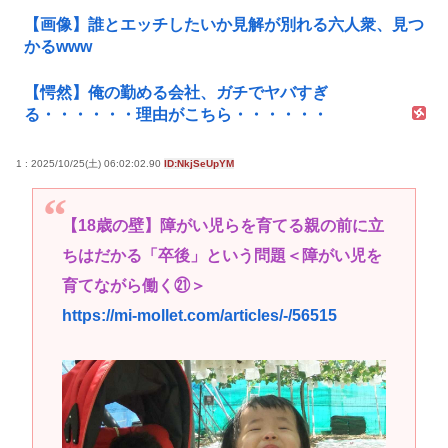
【画像】誰とエッチしたいか見解が別れる六人衆、見つ
かるwww
【愕然】俺の勤める会社、ガチでヤバすぎ
る・・・・・・理由がこちら・・・・・・
1 : 2025/10/25(土) 06:02:02.90
ID:NkjSeUpYM
【18歳の壁】障がい児らを育てる親の前に立
ちはだかる「卒後」という問題＜障がい児を
育てながら働く㉑＞
https://mi-mollet.com/articles/-/56515