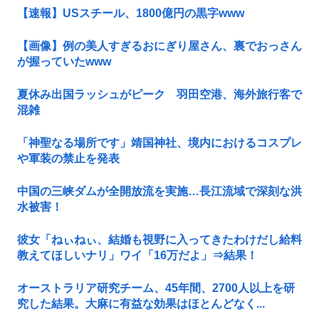
【速報】USスチール、1800億円の黒字www
【画像】例の美人すぎるおにぎり屋さん、裏でおっさん
が握っていたwww
夏休み出国ラッシュがピーク 羽田空港、海外旅行客で
混雑
「神聖なる場所です」靖国神社、境内におけるコスプレ
や軍装の禁止を発表
中国の三峡ダムが全開放流を実施…長江流域で深刻な洪
水被害！
彼女「ねぃねぃ、結婚も視野に入ってきたわけだし給料
教えてほしいナリ」ワイ「16万だよ」⇒結果！
オーストラリア研究チーム、45年間、2700人以上を研
究した結果。大麻に有益な効果はほとんどなく...