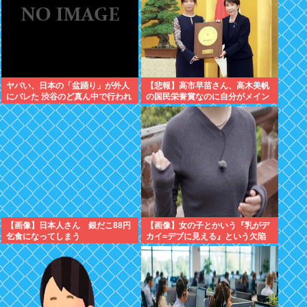
ヤバい、日本の「盆踊り」が外人
【悲報】高市早苗さん、高木美帆
にバレた 渋谷のど真ん中で行われ
の国民栄誉賞なのに自分がメイン
た盆踊り参加者67000人のうち
のPVを公開してしまう
20000人が外人、ダンシングヒー
ローに熱狂
【画像】日本人さん 銀だこ88円
【画像】女の子とかいう『乳がデ
乞食になってしまう
カイ=デブに見える』という欠陥
構造www