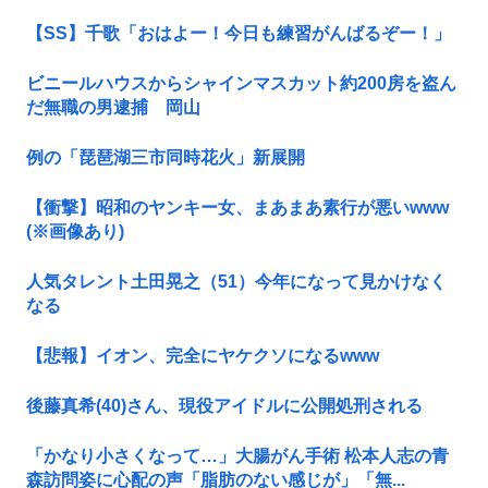
【SS】千歌「おはよー！今日も練習がんばるぞー！」
ビニールハウスからシャインマスカット約200房を盗ん
だ無職の男逮捕 岡山
例の「琵琶湖三市同時花火」新展開
【衝撃】昭和のヤンキー女、まあまあ素行が悪いwww
(※画像あり)
人気タレント土田晃之（51）今年になって見かけなく
なる
【悲報】イオン、完全にヤケクソになるwww
後藤真希(40)さん、現役アイドルに公開処刑される
「かなり小さくなって…」大腸がん手術 松本人志の青
森訪問姿に心配の声「脂肪のない感じが」「無...