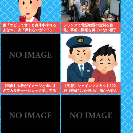
僕「エビって食うと身体中痺れる
フランスで電話勧誘の規制を強
よなｗ」 友「痺れないが？？」
化。事前に同意を得ていない相手
への営業を原則禁止
【画像】大阪がイメージと違いす
【朗報】シャインマスカット200
ぎてカルチャーショック受けてる
房（時価40万円相当）畑から盗ん
だ疑いで男を逮捕へ