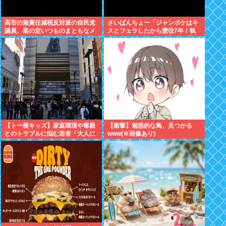
高市の無責任減税反対派の自民党
さいばんちょー「ジャンポケはキ
議員、案の定いつものまともなメ
スとフェラしたから懲役7年！執
ンツだったwww
行猶予なし！」←殺人並みに重く
て草
【トー横キッズ】家庭環境や毒親
【衝撃】魅惑的な鳥、見つかる
とのトラブルに悩む若者「大人に
www(※画像あり)
相談しても具体的に何もしてくれ
ない」EXIT兼近「搾取しようとす
る大人をどう除外するか」