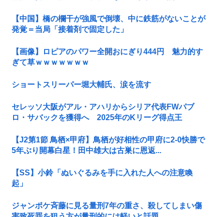
【中国】橋の欄干が強風で倒壊、中に鉄筋がないことが
発覚＝当局「接着剤で固定した」
【画像】ロピアのパワー全開おにぎり444円 魅力的す
ぎて草ｗｗｗｗｗｗｗ
ショートスリーパー堀大輔氏、涙を流す
セレッソ大阪がアル・アハリからシリア代表FWパブ
ロ・サバックを獲得へ 2025年のKリーグ得点王
【J2第1節 鳥栖×甲府】鳥栖が好相性の甲府に2-0快勝で
5年ぶり開幕白星！田中雄大は古巣に恩返...
【SS】小鈴「ぬいぐるみを手に入れた人への注意喚
起」
ジャンポケ斉藤に見る量刑7年の重さ、殺してしまい傷
害致死罪を狙う方が量刑的には軽いと話題