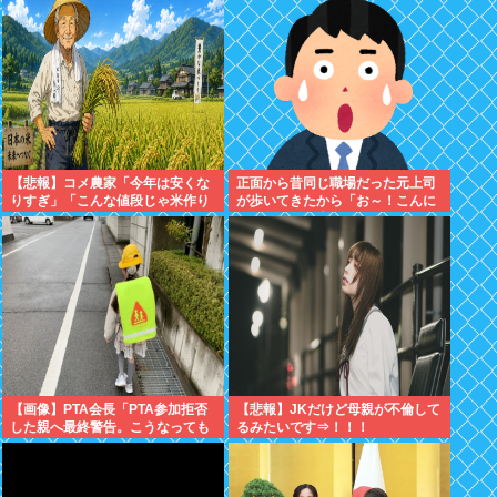
【悲報】コメ農家「今年は安くな
正面から昔同じ職場だった元上司
りすぎ」「こんな値段じゃ米作り
が歩いてきたから「お～！こんに
をやめる人も多くなるんじゃない
ちは！」って声かけたんや
かな?」
【画像】PTA会長「PTA参加拒否
【悲報】JKだけど母親が不倫して
した親へ最終警告。こうなっても
るみたいです⇒！！！
いい？」⇒！