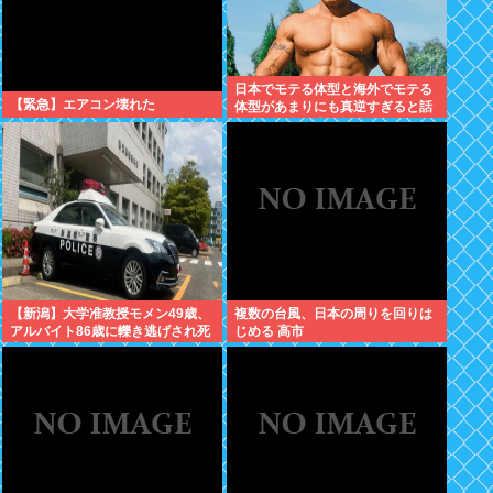
日本でモテる体型と海外でモテる
【緊急】エアコン壊れた
体型があまりにも真逆すぎると話
題に。何故日本人はヒョロガリを
好むのか。
【新潟】大学准教授モメン49歳、
複数の台風、日本の周りを回りは
アルバイト86歳に轢き逃げされ死
じめる 高市
亡