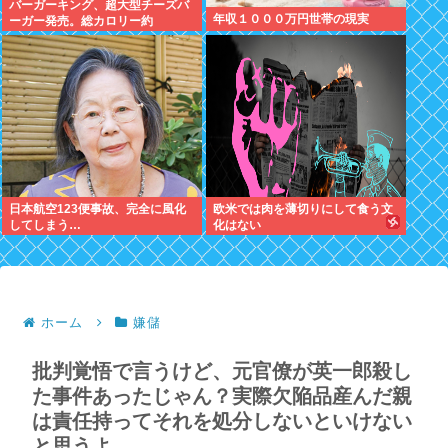
バーガーキング、超大型チーズバ
年収１０００万円世帯の現実
ーガー発売。総カロリー約
1656kcal 単品2490円
日本航空123便事故、完全に風化
欧米では肉を薄切りにして食う文
してしまう…
化はない
ホーム
嫌儲
批判覚悟で言うけど、元官僚が英一郎殺し
た事件あったじゃん？実際欠陥品産んだ親
は責任持ってそれを処分しないといけない
と思うよ