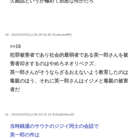
欠陥品というか極めて邪悪な何かだろ
18 : 2025/10/25(土) 06:29:34.83
ID:sfamtvMF0
>>16
犯罪被害者であり社会的最弱者である英一郎さんを被
害者叩きするのはやめろネオリベクズ、
英一郎さんがそうならざるおえないよう教育したのは
毒親のほう、それに英一郎さんはイジメと毒親の被害
者だ
21 : 2025/10/25(土) 06:33:10.16
ID:Ba9ONnzS0
当時銭湯のサウナのジジイ同士の会話で
英一郎の件は