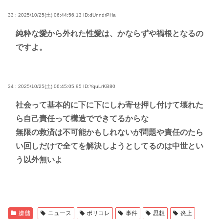
33 : 2025/10/25(土) 06:44:56.13
ID:dUnndrPHa
純粋な愛から外れた性愛は、かならずや禍根となるの
ですよ。
34 : 2025/10/25(土) 06:45:05.95
ID:YquLrKB80
社会って基本的に下に下にしわ寄せ押し付けて壊れた
ら自己責任って構造でできてるからな
無限の救済は不可能かもしれないが問題や責任のたら
い回しだけで全てを解決しようとしてるのは中世とい
う以外無いよ
嫌儲
ニュース
ポリコレ
事件
思想
炎上