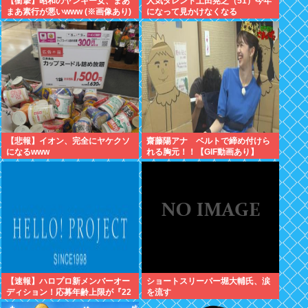
【衝撃】昭和のヤンキー女、まあ
人気タレント土田晃之（51）今年
まあ素行が悪いwww (※画像あり)
になって見かけなくなる
【悲報】イオン、完全にヤケクソ
齋藤陽アナ ベルトで締め付けら
になるwww
れる胸元！！【GIF動画あり】
【速報】ハロプロ新メンバーオー
ショートスリーパー堀大輔氏、涙
ディション！応募年齢上限が『22
を流す
歳』に引き上げられる