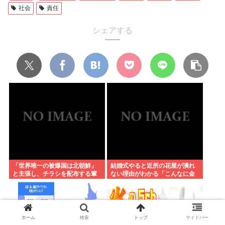
社会
責任
シェアする
「世界唯一の被爆国は北朝鮮」
結婚式やると近所の花屋が潰れ
と主張し、チラシを配布する輩
ない理由がわかる「こんなに金
が発生
取るのかよ！？」って驚くぞ
ホーム
検索
トップ
サイドバー