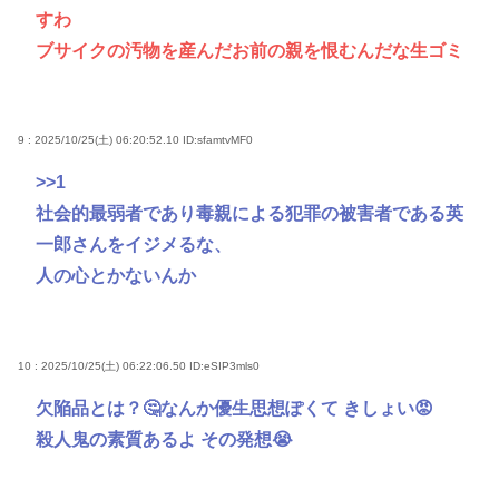
すわ
ブサイクの汚物を産んだお前の親を恨むんだな生ゴミ
9 : 2025/10/25(土) 06:20:52.10
ID:sfamtvMF0
>>1
社会的最弱者であり毒親による犯罪の被害者である英
一郎さんをイジメるな、
人の心とかないんか
10 : 2025/10/25(土) 06:22:06.50
ID:eSIP3mls0
欠陥品とは？🤔なんか優生思想ぽくて きしょい😡
殺人鬼の素質あるよ その発想😭