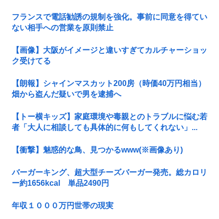
フランスで電話勧誘の規制を強化。事前に同意を得てい
ない相手への営業を原則禁止
【画像】大阪がイメージと違いすぎてカルチャーショッ
ク受けてる
【朗報】シャインマスカット200房（時価40万円相当）
畑から盗んだ疑いで男を逮捕へ
【トー横キッズ】家庭環境や毒親とのトラブルに悩む若
者「大人に相談しても具体的に何もしてくれない」...
【衝撃】魅惑的な鳥、見つかるwww(※画像あり)
バーガーキング、超大型チーズバーガー発売。総カロリ
ー約1656kcal 単品2490円
年収１０００万円世帯の現実