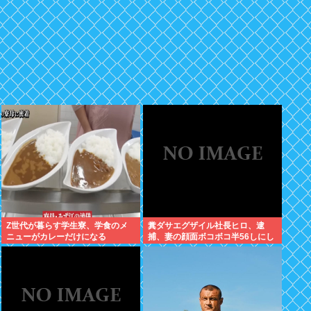
Z世代が暮らす学生寮、学食のメ
糞ダサエグザイル社長ヒロ、逮
ニューがカレーだけになる
捕、妻の顔面ボコボコ半56しにし
た。