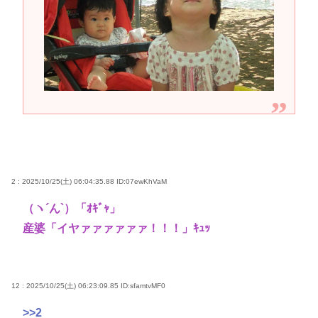
2 : 2025/10/25(土) 06:04:35.88
ID:07ewKhVaM
（ヽ´ん`）「ｵｷﾞｬ」
産婆「イヤァァァァァァ！！！」ｷｭｯ
12 : 2025/10/25(土) 06:23:09.85
ID:sfamtvMF0
>>2