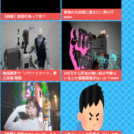
東海の大自然に逝きたい男の子
【画像】迷惑行為って何？
www
物流業界で「パワードスーツ」導
100万すら貯金が無い奴が半数も
入加速 韓国
いるとか貧困国過ぎないか？www