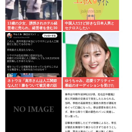
13歳の少女、誘拐されホテル経
中国人だけど好きな日本人男と
営者に売られ、経営者を含む30
セクロスしたい
人以上から性的暴行。怒った群
集が折檻(動画有)。ホテルはブル
ドーザーで撤去
ネトウヨ「高市さんは人工関節
ゆうちゃみ、恋愛リアリティー
なんだ！膝をついて被災者の話
番組のオーディションを受けた
聞くとか拷問だろ！」⇒高市の
過去を激白「10回くらい落ちて
膝に人工関節の手術痕が見当た
るんです」
らない