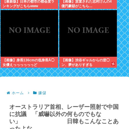
【最新版】日本の都市の都会度ラ
【画像】放置された志村けんの4
ンキングがこちらwww
億円豪邸がこちら…
【画像】身長136cmの低身長Å◯
【画像】渋谷ギャルからの逆◯
女優えっっっっっっど
ン、夢がありすぎる
ホーム
嫌儲
オーストラリア首相、レーザー照射で中国
に抗議 「威嚇以外の何ものでもな
い」 日韓もこんなことあ
ったよな。