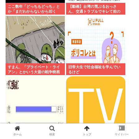
ここ数年「どっちもどっち」と
【動画】台湾の荒ぶるおっさ
か「まだわからないから叩く
ん、交通トラブルでキレて前の
な」とかゆうチキン野郎が増え
車の運転手をナイフで斬りつけ
たけどどっから来たの？(´・ω・
るも壮絶な返り討ちにあう
`)
すまん、「プライベート・ライ
旧帝大生で社会福祉を学んでい
アン」とかいう大昔の戦争映画
るけど
見てみたら最初の30分で地獄な
んだが…これずっと続く感じ？
タバコ違法化、日本人の9割が賛
NHKの神アニメ
成
ホーム
検索
トップ
サイドバー