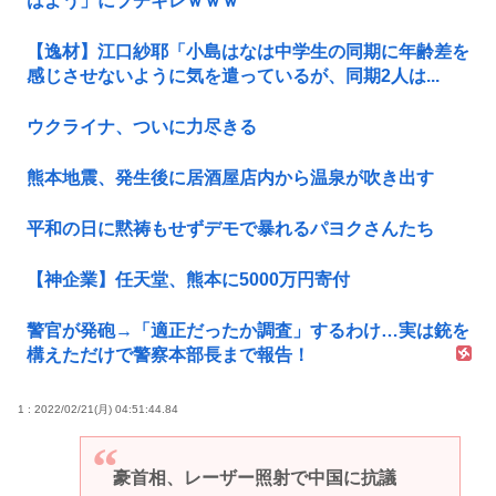
はよう」にブチギレｗｗｗ
【逸材】江口紗耶「小島はなは中学生の同期に年齢差を
感じさせないように気を遣っているが、同期2人は...
ウクライナ、ついに力尽きる
熊本地震、発生後に居酒屋店内から温泉が吹き出す
平和の日に黙祷もせずデモで暴れるパヨクさんたち
【神企業】任天堂、熊本に5000万円寄付
警官が発砲→「適正だったか調査」するわけ…実は銃を
構えただけで警察本部長まで報告！
1 : 2022/02/21(月) 04:51:44.84
豪首相、レーザー照射で中国に抗議