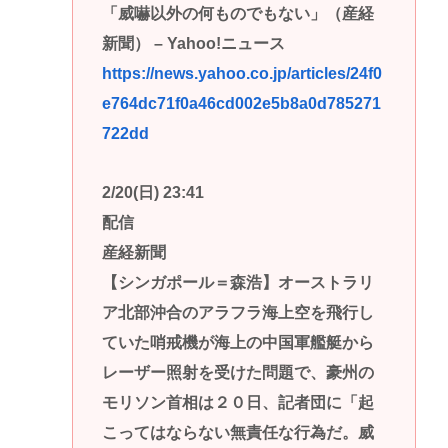
「威嚇以外の何ものでもない」（産経
新聞） – Yahoo!ニュース
https://news.yahoo.co.jp/articles/24f0
e764dc71f0a46cd002e5b8a0d785271
722dd
2/20(日) 23:41
配信
産経新聞
【シンガポール＝森浩】オーストラリ
ア北部沖合のアラフラ海上空を飛行し
ていた哨戒機が海上の中国軍艦艇から
レーザー照射を受けた問題で、豪州の
モリソン首相は２０日、記者団に「起
こってはならない無責任な行為だ。威