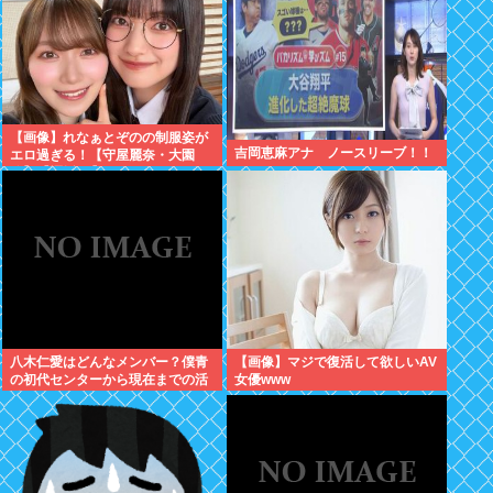
【画像】れなぁとぞのの制服姿が
吉岡恵麻アナ ノースリーブ！！
エロ過ぎる！【守屋麗奈・大園
玲】【櫻坂46】
八木仁愛はどんなメンバー？僕青
【画像】マジで復活して欲しいAV
の初代センターから現在までの活
女優www
動を紹介