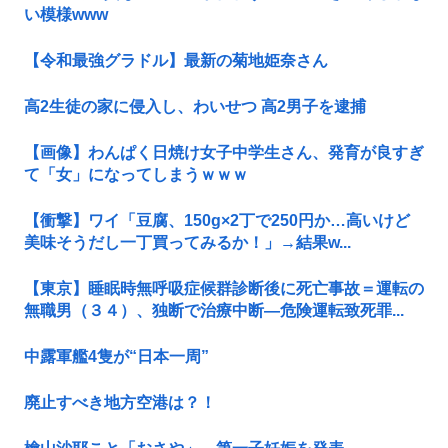
い模様www
【令和最強グラドル】最新の菊地姫奈さん
高2生徒の家に侵入し、わいせつ 高2男子を逮捕
【画像】わんぱく日焼け女子中学生さん、発育が良すぎ
て「女」になってしまうｗｗｗ
【衝撃】ワイ「豆腐、150g×2丁で250円か…高いけど
美味そうだし一丁買ってみるか！」→結果w...
【東京】睡眠時無呼吸症候群診断後に死亡事故＝運転の
無職男（３４）、独断で治療中断―危険運転致死罪...
中露軍艦4隻が“日本一周”
廃止すべき地方空港は？！