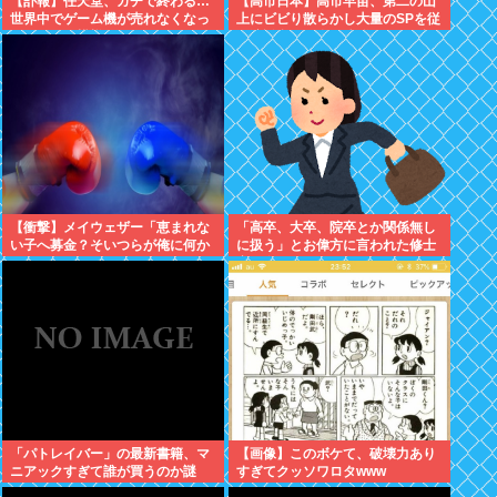
【訃報】任天堂、ガチで終わる…
【高市日本】高市早苗、第二の山
世界中でゲーム機が売れなくなっ
上にビビり散らかし大量のSPを従
てしまった模様
え演説台にも全面防弾ガラスを設
置
【衝撃】メイウェザー「恵まれな
「高卒、大卒、院卒とか関係無し
い子へ募金？そいつらが俺に何か
に扱う」とお偉方に言われた修士
してくれたのか・・・・・・？」
卒の女の子が...
⇒！！！
「パトレイバー」の最新書籍、マ
【画像】このボケて、破壊力あり
ニアックすぎて誰が買うのか謎
すぎてクッソワロタwww