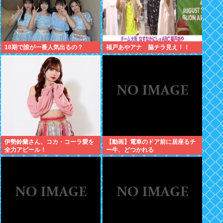
18期で誰が一番人気出るの？
福戸あやアナ 脇チラ見え！！
伊勢鈴蘭さん、コカ・コーラ愛を
【動画】電車のドア前に居座るチ
全力アピール！
ー牛、どつかれる