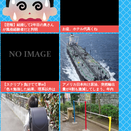
【悲報】結婚して2年目の奥さん
お盆、ホテル代高くね
が風俗経験者だと判明
【スクリプト負けてて草w】
アメリカ日本向け原油、突然輸出
「色々勉強した結果、理系以外は
量が4割も激減してしまう。年内
エラー品だと気付いた【ガチ】」
高市ナフサ足りる予定が怪しくな
について、もっと具体的に話そう
りはじめる
か