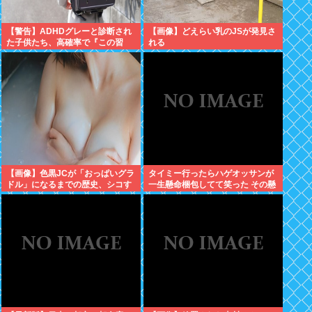
【警告】ADHDグレーと診断され
【画像】どえらい乳のJSが発見さ
た子供たち、高確率で『この習
れる
慣』をやっていた→！！！
【画像】色黒JCが「おっぱいグラ
タイミー行ったらハゲオッサンが
ドル」になるまでの歴史、シコす
一生懸命梱包してて笑った その懸
ぎるwww
命さを別の場面で活かせよ