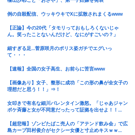
檜山沙耶こと「おさや」、第一子妊娠を発表
例の自殺配信、ウッキウキでXに拡散されまくるwww
【正論】今の20代「タモリっておもしろくないじゃ
ん。笑ったことないんだけど、なにがすごいの？」
細すぎる足...菅原咲月のポリス姿ガチでエグいっ
て・・・
【速報】全国の女子高生、お前らに苦言www
【画像あり】女子、整形に成功「この形の鼻が全女子の
理想だと思う！！」⇒！
女叩きで有名な細川バレンタイン激怒。「じゃあジャン
ポケ斉藤と女が不同意だったって証拠を出せよ！！...
【超悲報】ゾンビたばこ売人の「アテンド飲み会」で広
島カープ田村俊介がセクシー女優と寸止めキスｗｗ...