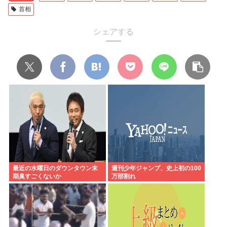
首相
シェアする
最近の水曜日のダウンタウン末
週刊少年ジャンプ、史上初の100
期臭すごくないか
万部割れ