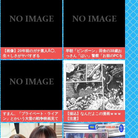
【画像】20年前のガチ素人Å◯、
早朝「ピンポーン」田舎の38歳お
生々しさがヤバすぎる
っさん「はい」警察「お前のPCを
調べる」全米行方不明・被児童搾
取センターからの通報により児
ホ゜画像を発見、逮捕
すまん、「プライベート・ライア
【描込】なんだよこの漫画ｗｗｗ
ン」とかいう大昔の戦争映画見て
【注意】
みたら最初の30分で地獄なんだ
が…これずっと続く感じ？