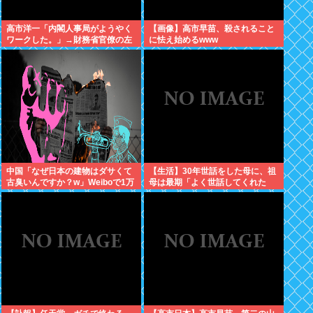
高市洋一「内閣人事局がようやく
【画像】高市早苗、殺されること
ワークした。」→財務省官僚の左
に怯え始めるwww
遷記事を喜んでポスト
中国「なぜ日本の建物はダサくて
【生活】30年世話をした母に、祖
古臭いんですか？w」Weiboで1万
母は最期「よく世話してくれた
いいね
ね。ずっと嫌いだったのが残念だ
よ」と言って死んだ