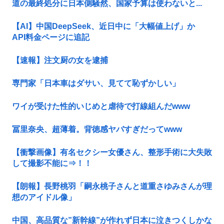
道の最終処分に日本側騒然、国家予算は使わないと...
【AI】中国DeepSeek、近日中に「大幅値上げ」か
API料金ページに追記
【速報】注文厨の女を逮捕
専門家「日本車はダサい、見てて恥ずかしい」
ワイが受けた性的いじめと虐待で打線組んだwww
冨里奈央、超薄着。背徳感ヤバすぎだってwww
【衝撃画像】有名セクシー女優さん、整形手術に大失敗
して撮影不能に⇒！！
【朗報】長野桃羽「嗣永桃子さんと道重さゆみさんが理
想のアイドル像」
中国、高品質な”新幹線”が作れず日本に泣きつくしかな