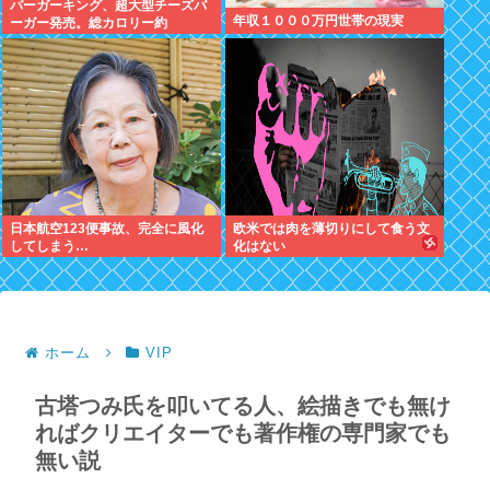
バーガーキング、超大型チーズバ
年収１０００万円世帯の現実
ーガー発売。総カロリー約
1656kcal 単品2490円
日本航空123便事故、完全に風化
欧米では肉を薄切りにして食う文
してしまう…
化はない
ホーム
VIP
古塔つみ氏を叩いてる人、絵描きでも無け
ればクリエイターでも著作権の専門家でも
無い説