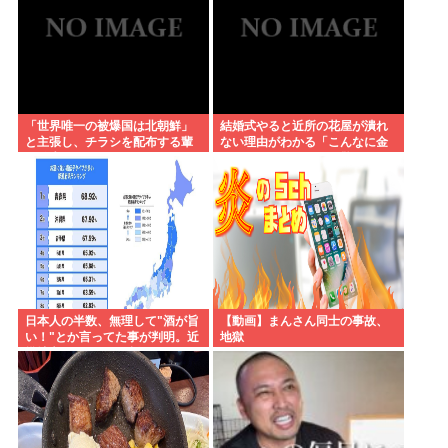
「世界唯一の被爆国は北朝鮮」
結婚式やると近所の花屋が潰れ
と主張し、チラシを配布する輩
ない理由がわかる「こんなに金
が発生
取るのかよ！？」って驚くぞ
日本人の半数、無理して"酒が旨
【動画】まんさん同士の事故、
い！"とか言ってた事が判明。近
地獄
畿地方に関しては6割が下戸