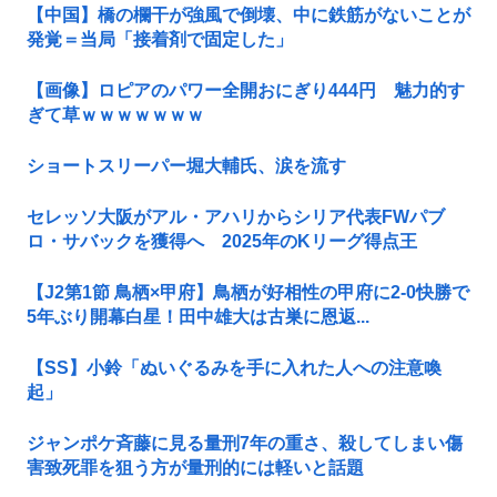
【中国】橋の欄干が強風で倒壊、中に鉄筋がないことが
発覚＝当局「接着剤で固定した」
【画像】ロピアのパワー全開おにぎり444円 魅力的す
ぎて草ｗｗｗｗｗｗｗ
ショートスリーパー堀大輔氏、涙を流す
セレッソ大阪がアル・アハリからシリア代表FWパブ
ロ・サバックを獲得へ 2025年のKリーグ得点王
【J2第1節 鳥栖×甲府】鳥栖が好相性の甲府に2-0快勝で
5年ぶり開幕白星！田中雄大は古巣に恩返...
【SS】小鈴「ぬいぐるみを手に入れた人への注意喚
起」
ジャンポケ斉藤に見る量刑7年の重さ、殺してしまい傷
害致死罪を狙う方が量刑的には軽いと話題