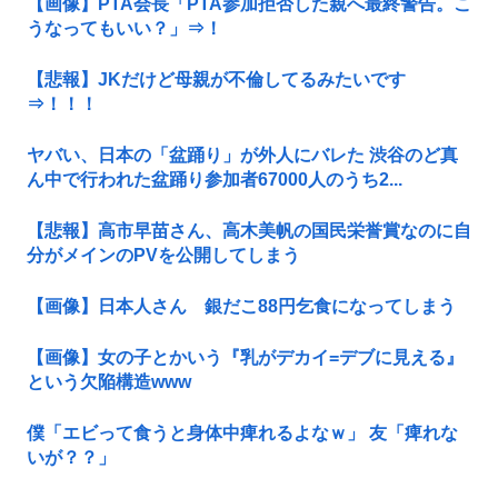
【画像】PTA会長「PTA参加拒否した親へ最終警告。こ
うなってもいい？」⇒！
【悲報】JKだけど母親が不倫してるみたいです
⇒！！！
ヤバい、日本の「盆踊り」が外人にバレた 渋谷のど真
ん中で行われた盆踊り参加者67000人のうち2...
【悲報】高市早苗さん、高木美帆の国民栄誉賞なのに自
分がメインのPVを公開してしまう
【画像】日本人さん 銀だこ88円乞食になってしまう
【画像】女の子とかいう『乳がデカイ=デブに見える』
という欠陥構造www
僕「エビって食うと身体中痺れるよなｗ」 友「痺れな
いが？？」