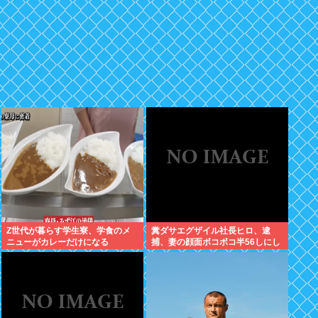
Z世代が暮らす学生寮、学食のメ
糞ダサエグザイル社長ヒロ、逮
ニューがカレーだけになる
捕、妻の顔面ボコボコ半56しにし
た。