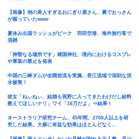
【画像】例の美人すぎるおにぎり屋さん、裏でおっさん
が握っていたwww
夏休み出国ラッシュがピーク 羽田空港、海外旅行客で
混雑
「神聖なる場所です」靖国神社、境内におけるコスプレ
や軍装の禁止を発表
中国の三峡ダムが全開放流を実施…長江流域で深刻な洪
水被害！
彼女「ねぃねぃ、結婚も視野に入ってきたわけだし給料
教えてほしいナリ」ワイ「16万だよ」⇒結果！
オーストラリア研究チーム、45年間、2700人以上を研
究した結果。大麻に有益な効果はほとんどなく...
【画像】誰とエッチしたいか見解が別れる六人衆、見つ