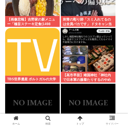
【画像悲報】吉野家の新メニュ
刺青の彫り師「スミ入れてるの
ー「極旨ステーキ定食(1498
は全員バカです」 ドタキャン当
円)」、肉の量が少なすぎて大炎
たり前、カネはない、挨拶もで
上してしまう…
きない
【高市早苗】靖国神社「神社内
TBS世界遺産 ポルトガルの大学
で日本軍の服着たりするのやめ
ろ！」遊就館のお土産屋がこち
ら
ホーム
検索
トップ
サイドバー