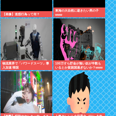
東海の大自然に逝きたい男の子
【画像】迷惑行為って何？
www
物流業界で「パワードスーツ」導
100万すら貯金が無い奴が半数も
入加速 韓国
いるとか貧困国過ぎないか？www