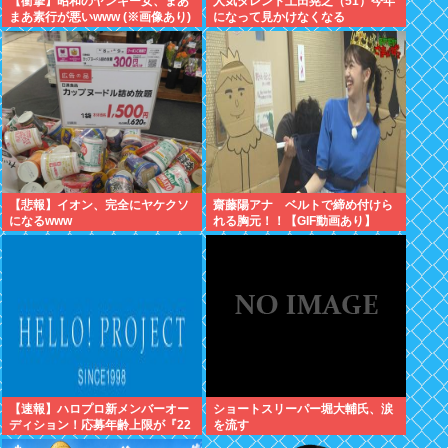
【衝撃】昭和のヤンキー女、まあ
人気タレント土田晃之（51）今年
まあ素行が悪いwww (※画像あり)
になって見かけなくなる
【悲報】イオン、完全にヤケクソ
齋藤陽アナ ベルトで締め付けら
になるwww
れる胸元！！【GIF動画あり】
【速報】ハロプロ新メンバーオー
ショートスリーパー堀大輔氏、涙
ディション！応募年齢上限が『22
を流す
歳』に引き上げられる