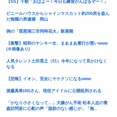
【SS】千歌「おはよー！今日も練習がんばるぞー！」
ビニールハウスからシャインマスカット約200房を盗ん
だ無職の男逮捕 岡山
例の「琵琶湖三市同時花火」新展開
【衝撃】昭和のヤンキー女、まあまあ素行が悪いwww
(※画像あり)
人気タレント土田晃之（51）今年になって見かけなく
なる
【悲報】イオン、完全にヤケクソになるwww
後藤真希(40)さん、現役アイドルに公開処刑される
「かなり小さくなって…」大腸がん手術 松本人志の青
森訪問姿に心配の声「脂肪のない感じが」「無...