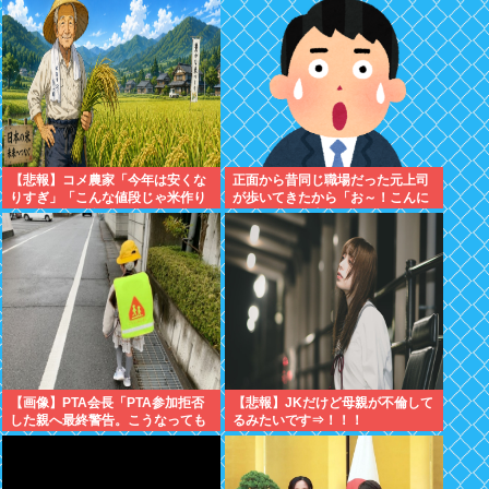
【悲報】コメ農家「今年は安くな
正面から昔同じ職場だった元上司
りすぎ」「こんな値段じゃ米作り
が歩いてきたから「お～！こんに
をやめる人も多くなるんじゃない
ちは！」って声かけたんや
かな?」
【画像】PTA会長「PTA参加拒否
【悲報】JKだけど母親が不倫して
した親へ最終警告。こうなっても
るみたいです⇒！！！
いい？」⇒！