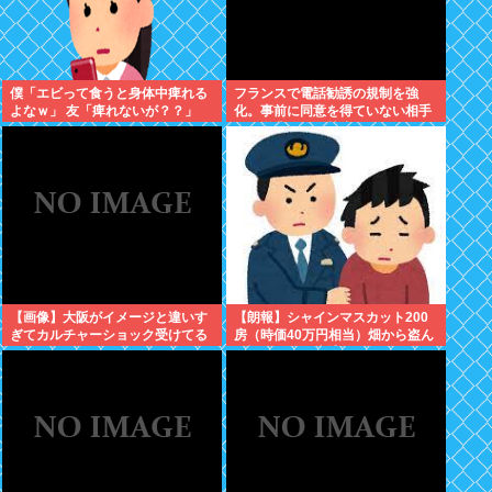
僕「エビって食うと身体中痺れる
フランスで電話勧誘の規制を強
よなｗ」 友「痺れないが？？」
化。事前に同意を得ていない相手
への営業を原則禁止
【画像】大阪がイメージと違いす
【朗報】シャインマスカット200
ぎてカルチャーショック受けてる
房（時価40万円相当）畑から盗ん
だ疑いで男を逮捕へ