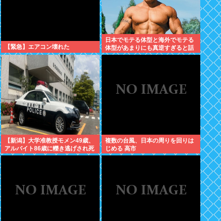
日本でモテる体型と海外でモテる
【緊急】エアコン壊れた
体型があまりにも真逆すぎると話
題に。何故日本人はヒョロガリを
好むのか。
【新潟】大学准教授モメン49歳、
複数の台風、日本の周りを回りは
アルバイト86歳に轢き逃げされ死
じめる 高市
亡