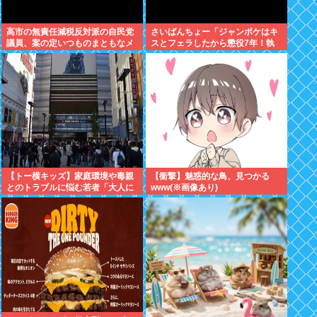
高市の無責任減税反対派の自民党
さいばんちょー「ジャンポケはキ
議員、案の定いつものまともなメ
スとフェラしたから懲役7年！執
ンツだったwww
行猶予なし！」←殺人並みに重く
て草
【トー横キッズ】家庭環境や毒親
【衝撃】魅惑的な鳥、見つかる
とのトラブルに悩む若者「大人に
www(※画像あり)
相談しても具体的に何もしてくれ
ない」EXIT兼近「搾取しようとす
る大人をどう除外するか」