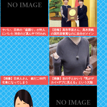
ヤバい、日本の「盆踊り」が外人
【悲報】高市早苗さん、高木美帆
にバレた 渋谷のど真ん中で行われ
の国民栄誉賞なのに自分がメイン
た盆踊り参加者67000人のうち
のPVを公開してしまう
20000人が外人、ダンシングヒー
ローに熱狂
【画像】日本人さん 銀だこ88円
【画像】女の子とかいう『乳がデ
乞食になってしまう
カイ=デブに見える』という欠陥
構造www