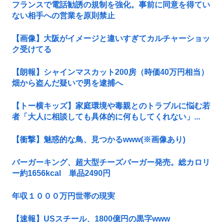
フランスで電話勧誘の規制を強化。事前に同意を得てい
ない相手への営業を原則禁止
【画像】大阪がイメージと違いすぎてカルチャーショッ
ク受けてる
【朗報】シャインマスカット200房（時価40万円相当）
畑から盗んだ疑いで男を逮捕へ
【トー横キッズ】家庭環境や毒親とのトラブルに悩む若
者「大人に相談しても具体的に何もしてくれない」...
【衝撃】魅惑的な鳥、見つかるwww(※画像あり)
バーガーキング、超大型チーズバーガー発売。総カロリ
ー約1656kcal 単品2490円
年収１０００万円世帯の現実
【速報】USスチール、1800億円の黒字www