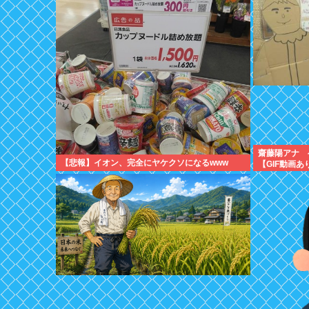
齋藤陽アナ 
【悲報】イオン、完全にヤケクソになるwww
【GIF動画あ