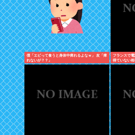
僕「エビって食うと身体中痺れるよなｗ」 友「痺
フランスで電
れないが？？」
得ていない相