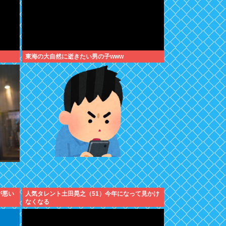
東海の大自然に逝きたい男の子www
が悪い
人気タレント土田晃之（51）今年になって見かけ
なくなる