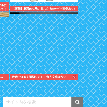
ブルに
【衝撃】魅惑的な鳥、見つかるwww(※画像あり)
してく
をどう
う…
欧米では肉を薄切りにして食う文化はない