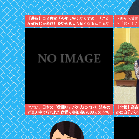
【悲報】コメ農家「今年は安くなりすぎ」「こん
正面から昔同
な値段じゃ米作りをやめる人も多くなるんじゃな
ら「お～！こ
いかな?」
ヤバい、日本の「盆踊り」が外人にバレた 渋谷の
【悲報】高市
ど真ん中で行われた盆踊り参加者67000人のうち
のに自分がメ
20000人が外人、ダンシングヒーローに熱狂