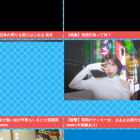
日本の周りを回りはじめる 高市
【画像】迷惑行為って何？
貯金が無い奴が半数もいるとか貧困国
【衝撃】昭和のヤンキー女、まあまあ素行
www
www (※画像あり)