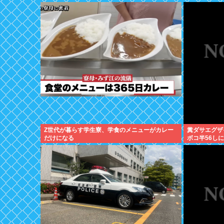
Z世代が暮らす学生寮、学食のメニューがカレー
糞ダサエグザ
だけになる
ボコ半56し