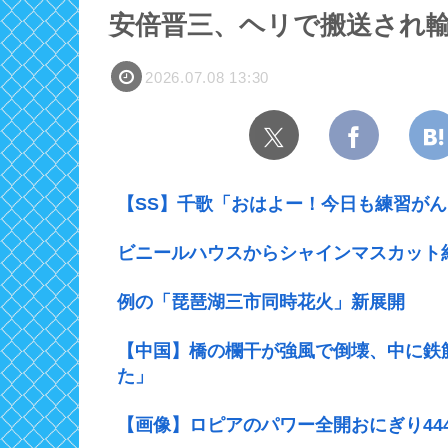
安倍晋三、ヘリで搬送され
2026.07.08 13:30
【SS】千歌「おはよー！今日も練習が
ビニールハウスからシャインマスカット約
例の「琵琶湖三市同時花火」新展開
【中国】橋の欄干が強風で倒壊、中に鉄
た」
【画像】ロピアのパワー全開おにぎり44