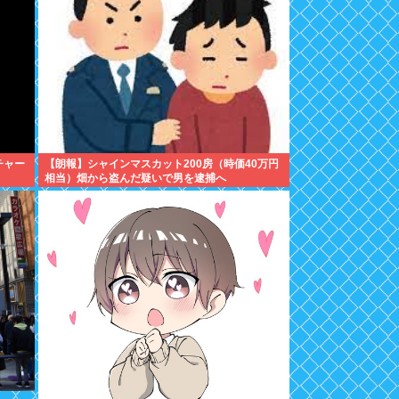
チャー
【朗報】シャインマスカット200房（時価40万円
相当）畑から盗んだ疑いで男を逮捕へ