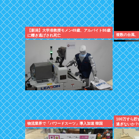
【新潟】大学准教授モメン49歳、アルバイト86歳
複数の台風、
に轢き逃げされ死亡
100万すら
物流業界で「パワードスーツ」導入加速 韓国
過ぎないか？