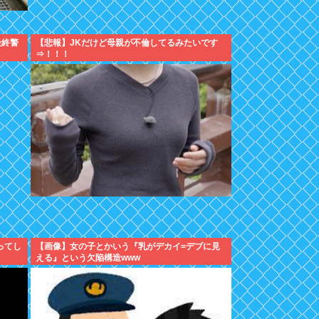
最終警
【悲報】JKだけど母親が不倫してるみたいです
⇒！！！
ってし
【画像】女の子とかいう『乳がデカイ=デブに見
える』という欠陥構造www