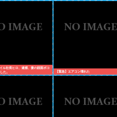
イル社長ヒロ、逮捕、妻の顔面ボコ
【緊急】エアコン壊れた
にした。