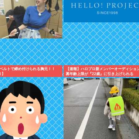
ベルトで締め付けられる胸元！！
【速報】ハロプロ新メンバーオーディショ
り】
募年齢上限が『22歳』に引き上げられる