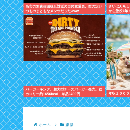
高市の無責任減税反対派の自民党議員、案の定い
さいばんちょ
つものまともなメンツだったwww
から懲役7年
くて草
バーガーキング、超大型チーズバーガー発売。総
年収１０００
カロリー約1656kcal 単品2490円
ホーム
嫌儲