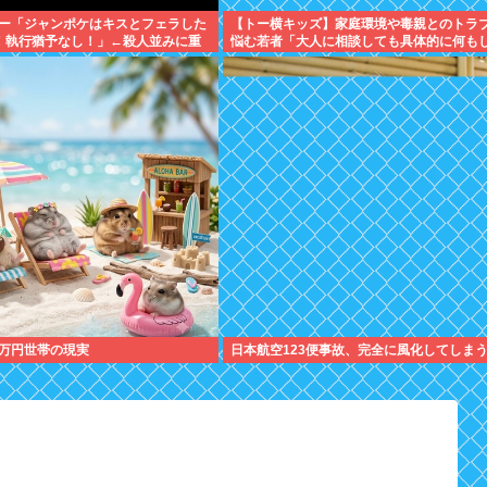
ー「ジャンポケはキスとフェラした
【トー横キッズ】家庭環境や毒親とのトラ
！執行猶予なし！」←殺人並みに重
悩む若者「大人に相談しても具体的に何も
れない」EXIT兼近「搾取しようとする大人
除外するか」
万円世帯の現実
日本航空123便事故、完全に風化してしま