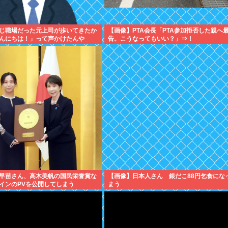
じ職場だった元上司が歩いてきたか
【画像】PTA会長「PTA参加拒否した親へ
んにちは！」って声かけたんや
告。こうなってもいい？」⇒！
早苗さん、高木美帆の国民栄誉賞な
【画像】日本人さん 銀だこ88円乞食にな
インのPVを公開してしまう
まう