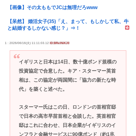
【画像】その太ももでJCは無理だろwww
【呆然】 婚活女子(35)「え、まって、もしかして私、牛
と結婚するしかない感じ？」⇒！
1 : 2026/06/16(火) 11:11:03.12
ID:BRelNiKJ0
イギリスと日本は14日、数十億ポンド規模の
投資協定で合意した。キア・スターマー英首
相は、この協定が両国間に「協力の新たな時
代」を築くと述べた。
スターマー氏はこの日、ロンドンの首相官邸
で日本の高市早苗首相と会談した。英首相官
邸はこれに合わせ、日本企業がイギリスのイ
ンフラと金融サービスに90億ポンド（約1兆