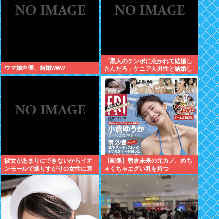
「黒人のチンポに惹かれて結婚し
ウマ娘声優、結婚www
たんだろ」ケニア人男性と結婚し
た日本人女性（31）に”誹謗中
傷”殺到
彼女があまりにできないからイオ
【画像】朝倉未来の元カノ、めち
ンモールで通りすがりの女性に連
ゃくちゃエグい乳を持つ
絡先書いた紙渡すよ