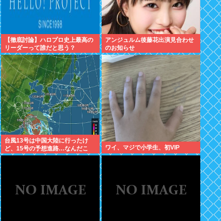
【徹底討論】ハロプロ史上最高の
アンジュルム後藤花出演見合わせ
リーダーって誰だと思う？
のお知らせ
台風13号は中国大陸に行ったけ
ワイ、マジで小学生、初VIP
ど、15号の予想進路…なんだこ
れ？