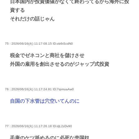
日本国内が投資価値がなくて終わってるから海外に投
資する
それだけの話じゃん
75 : 2026/06/16(火) 11:17:08.15
ID:ob6tScdN0
税金でゼネコンと商社を儲けさせ
外国の雇用を創出させるのがジャップ式投資
76 : 2026/06/16(火) 11:17:24.81
ID:7rpmuaAw0
自国の下水管は穴空いてんのに
77 : 2026/06/16(火) 11:17:26.18
ID:djL2zDv90
毛唐のケツ舐めるのに必死な売国奴