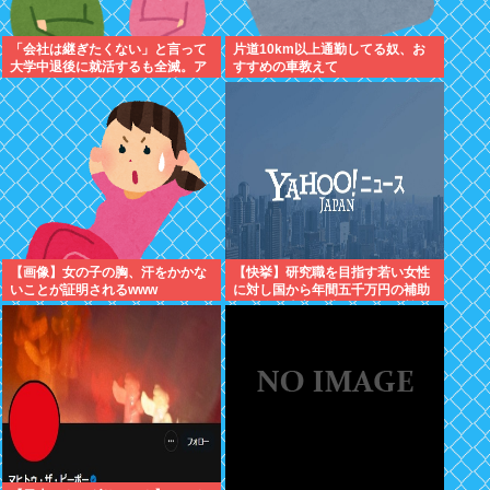
「会社は継ぎたくない」と言って
片道10km以上通勤してる奴、お
大学中退後に就活するも全滅。ア
すすめの車教えて
ルバイトすら受からない元彼
【画像】女の子の胸、汗をかかな
【快挙】研究職を目指す若い女性
いことが証明されるwww
に対し国から年間五千万円の補助
金支給を決定！世界一位の男尊女
卑国家脱出へ