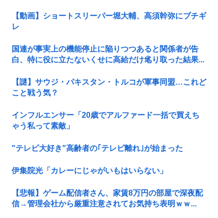
【動画】ショートスリーパー堀大輔、高須幹弥にブチギ
レ
国連が事実上の機能停止に陥りつつあると関係者が告
白、特に役に立たないくせに高給だけ毟り取った結果...
【謎】サウジ・パキスタン・トルコが軍事同盟…これど
こと戦う気？
インフルエンサー「20歳でアルファード一括で買えち
ゃう私って素敵」
"テレビ大好き"高齢者の｢テレビ離れ｣が始まった
伊集院光「カレーにじゃがいもはいらない」
【悲報】ゲーム配信者さん、家賃8万円の部屋で深夜配
信→管理会社から厳重注意されてお気持ち表明ｗｗ...