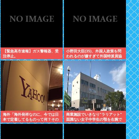
【緊急高市速報】ガス警報器、受
小野田大臣(35)、外国人政策を問
注停止。
われるのが嫌すぎて外国特派員協
会の招待を連続拒否www
海外「海外発祥なのに、今では日
商業施設でいきなり"ラリアット"
本で定着してるものって何？その
面識ない女子中学生の顎を右腕で
逆も教えて！」（海外の反応）
殴打 22歳女性を暴行容疑で逮捕