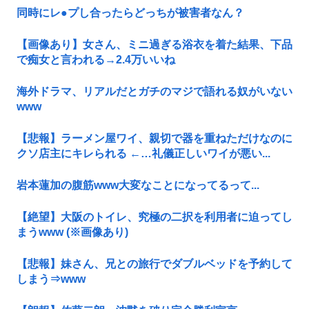
同時にレ●プし合ったらどっちが被害者なん？
【画像あり】女さん、ミニ過ぎる浴衣を着た結果、下品
で痴女と言われる→2.4万いいね
海外ドラマ、リアルだとガチのマジで語れる奴がいない
www
【悲報】ラーメン屋ワイ、親切で器を重ねただけなのに
クソ店主にキレられる ←…礼儀正しいワイが悪い...
岩本蓮加の腹筋www大変なことになってるって...
【絶望】大阪のトイレ、究極の二択を利用者に迫ってし
まうwww (※画像あり)
【悲報】妹さん、兄との旅行でダブルベッドを予約して
しまう⇒www