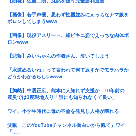
【朗報】佐藤二朗、沈黙を破り完全勝利宣言
【画像】若手声優、思わず性器並みにえっちなナマ腋を
ボロンしてしまうwww
【画像】現役アスリート、紐ビキニ姿でえっちな肉体ボ
ロンwww
【悲報】みいちゃんの作者さん、泣いてしまう
「水道ぬるいね」って言われて何て返すかでモラハラか
どうかわかるらしいwww
【胸熱】中居正広、熊本に人知れず支援か 10年前の
震災では3度現地入り「誰にも知られなくて良い」
ワイ、小学生時代に母の不倫を発見し人格が壊れる
父親「このYouTubeチャンネル面白いから観て」ワイ
「…」