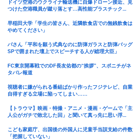
ドイツ空港のウクライナ輸送機に自爆ドローン接近、見
つけた空港職員が蹴り落とす…高性能プラスチック...
早稲田大学「学生の皆さん、近隣飲食店での無銭飲食は
やめてください」
パさん「平和を願う式典なのに防弾ガラスと防弾バッグ
SPで囲まれた壇上でスピーチする人が総理大臣」
FC東京開幕戦でのDF長友佑都の“挨拶”、スポニチがネ
タバレ報道
視聴者に嫌がられる番組ばかり作ったフジテレビ、自業
自得すぎる立場に陥ってしまい……
【トラウマ】映画・特撮・アニメ・漫画・ゲームで「主
人公がガチで敗北した回」と聞いて真っ先に思い浮...
こども家庭庁、出国後の外国人に児童手当誤支給の件数
「把握していない」