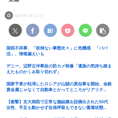
2026.06.16 11:19
国税不祥事、「前例ない事態次々」に危機感 「パパ
活」、情報漏えいも
デニー、辺野古沖事故の防カメ映像「遺族の気持ち踏ま
えたものかくみ取り切れず」
国家予算が枯渇したロシアが山賊の真似事を開始、金銀
貴金属じゃなくて自動車とかってところがリアリテ...
【衝撃】京大病院で正常な脳組織を誤摘出された50代
女性、手足も動かせず自発呼吸もできない重篤状態...