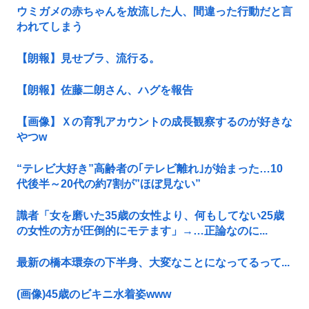
ウミガメの赤ちゃんを放流した人、間違った行動だと言
われてしまう
【朗報】見せブラ、流行る。
【朗報】佐藤二朗さん、ハグを報告
【画像】Ｘの育乳アカウントの成長観察するのが好きな
やつw
“テレビ大好き”高齢者の｢テレビ離れ｣が始まった…10
代後半～20代の約7割が”ほぼ見ない”
識者「女を磨いた35歳の女性より、何もしてない25歳
の女性の方が圧倒的にモテます」→…正論なのに...
最新の橋本環奈の下半身、大変なことになってるって...
(画像)45歳のビキニ水着姿www