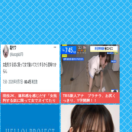
現役JK、違和感を感じだす「女批
TBS新人アナ ブラチラ、お尻く
判する奴に限って女でヌイてたり
っきり、Y字開脚！！
するから意味わからなくなってき
た 」