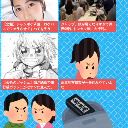
【悲報】ジャンポケ斉藤、ロケバ
ジャップ、頭が悪くなりすぎて深
スでフェラさせてすべてを失う
夜0時にトンカツ屋に大行列…
【金色のガッシュ】強さ議論で修
正直地方都市が一番住みやすいよ
行後ガッシュがゼオンに並んだ、
な
超えてたって意見に納得いかない
んだけど