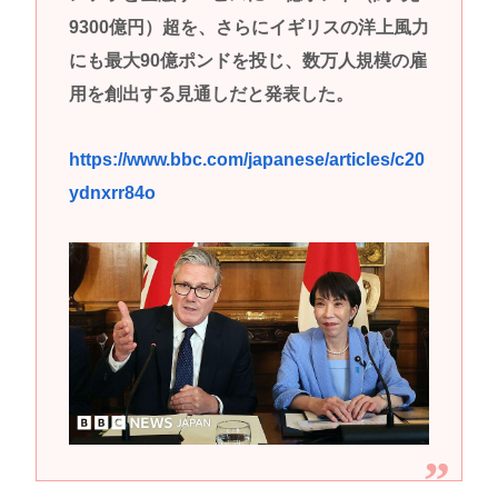
9300億円）超を、さらにイギリスの洋上風力
にも最大90億ポンドを投じ、数万人規模の雇
用を創出する見通しだと発表した。
https://www.bbc.com/japanese/articles/c20
ydnxrr84o