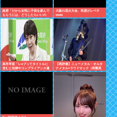
政府「だから女性に子供を産んで
大阪の花火大会、民度がレベチ
もらうには、どうしたらいいの
www
よ;;」
高市早苗「レ●プってタイトルに
【再評価】ニューメタル・オルタ
含むと法律やコンプライアンス違
ナメタル=ラウドロック（和製英
反だけどメスガキわからせなら問
語）がZに刺さってるらしい。お
題ないわ」異常だろ日本
前らがキッズの頃好きだったバン
ドは何？