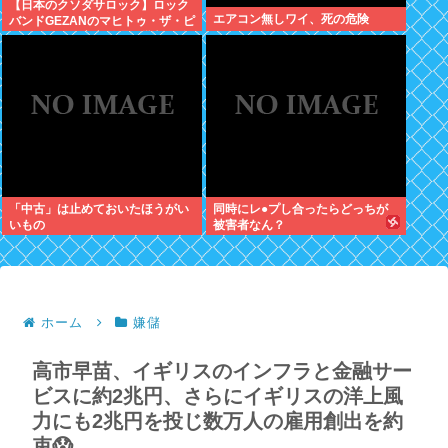
【日本のクソダサロック】ロック
エアコン無しワイ、死の危険
バンドGEZANのマヒトゥ・ザ・ピ
ーポーさん 高市総理を批判し公
金チューチューしながら女性に性
的暴行していた
「中古」は止めておいたほうがい
同時にレ●プし合ったらどっちが
いもの
被害者なん？
ホーム
嫌儲
高市早苗、イギリスのインフラと金融サー
ビスに約2兆円、さらにイギリスの洋上風
力にも2兆円を投じ数万人の雇用創出を約
束😱