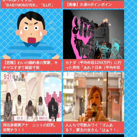
KーPOPアイドル、
【画像】久保πボインボイン
「BABYMONSTER」「ILLIT」
「RESCENE」の三国志時代に突
入！
【悲報】わいの婚約者の実家、キ
カナダ（平均年収1259万円）に行
チゲエすぎて破談寸前
った男性「あれ？日本（平均年収
443万円）のフルーツ高すぎな
い？」
河出奈都美アナ ニットの巨乳、
人んちで宅飲みワイ「ゴムあ
谷間チラ！！
る？」家主の女さん「はぁ？！」
⇒結果www