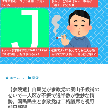
☔東京都心、ゴリラ豪雨（予定）
きゃりーぱみゅぱみゅ、本名が
12:55
「桐子」だと公表
(っ´ω`c)幻想水滸伝STAR LEAPが
公園でタバコ吸ってたらなんか怒
ついに明日、配信されるね！
られてワロタ笑→…言うほど悪い
か？
ホーム
嫌儲
【参院選】自民党が参政党の案山子候補の
せいで一人区が不振で過半数が微妙な情
勢。国民民主と参政党は二桁議席も視野
朝日新聞