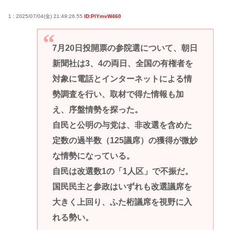
1 : 2025/07/04(金) 21:49:26.55
ID:PlYmvW460
7月20日投開票の参院選について、朝日
新聞社は3、4の両日、全国の有権者を
対象に電話とインターネットによる情
勢調査を行い、取材で得た情報も加
え、序盤情勢を探った。
自民と公明の与党は、非改選を含めた
定数の過半数（125議席）の獲得が微妙
な情勢になっている。
自民は改選数1の「1人区」で不振だ。
国民民主と参政はいずれも改選議席を
大きく上回り、ふた桁議席を視野に入
れる勢い。