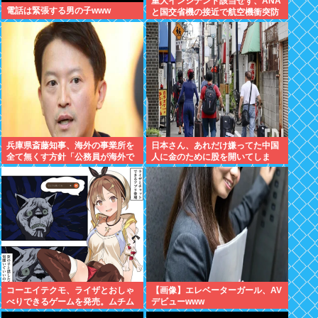
重大インシデント該当せず、ANA
電話は緊張する男の子www
と国交省機の接近で航空機衝突防
止装置（TCAS）の警報が作動し
たトラブル、羽田空港沖、全日空
に通知
兵庫県斎藤知事、海外の事業所を
日本さん、あれだけ嫌ってた中国
全て無くす方針「公務員が海外で
人に金のために股を開いてしま
遊ぶためにある」
う。白浜エリアの物件、買い手が
全員中国人で民泊ウハウハへ
コーエイテクモ、ライザとおしゃ
【画像】エレベーターガール、AV
べりできるゲームを発売。ムチム
デビューwww
チムワァ