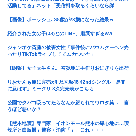
活動してる」ネット「受信料を取るくらいなら詳...
【画像】ボーッシュJS8歳が23歳になった結果ｗ
紹介された女の子(33)とのLINE、順調すぎるww
ジャンポケ斉藤の被害女性「事件後にバウムクーヘン売
ったりTikTokライブしててムカついた」
【朗報】女子大生さん、被災地に手作りおにぎりを出荷
りおたんも遂に完売が! 乃木坂46 42ndシングル「是非
に及ばず」ミーグリ 8次完売表がこちら...
公園でタバコ吸ってたらなんか怒られてワロタ笑→…言
うほど悪いか？
【熊本地震】専門家「イオンモール熊本の爆心地に…喫
煙所と自販機」警察・消防「」←これ・・・