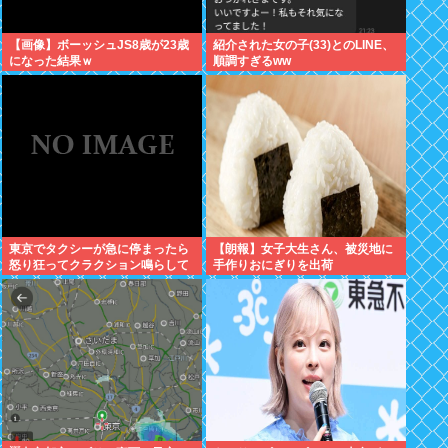
【画像】ボーッシュJS8歳が23歳
紹介された女の子(33)とのLINE、
になった結果ｗ
順調すぎるww
東京でタクシーが急に停まったら
【朗報】女子大生さん、被災地に
怒り狂ってクラクション鳴らして
手作りおにぎりを出荷
るやつ、だいたい田舎ナンバー
www