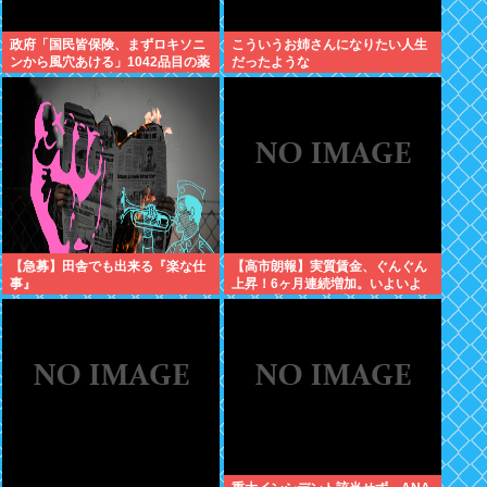
政府「国民皆保険、まずロキソニ
こういうお姉さんになりたい人生
ンから風穴あける」1042品目の薬
だったような
価4分の1を保険適用外で財布直
撃、2027年3月開始
【急募】田舎でも出来る『楽な仕
【高市朗報】実質賃金、ぐんぐん
事』
上昇！6ヶ月連続増加。いよいよ
国民も豊かさを実感か？インフレ
加速しなければ