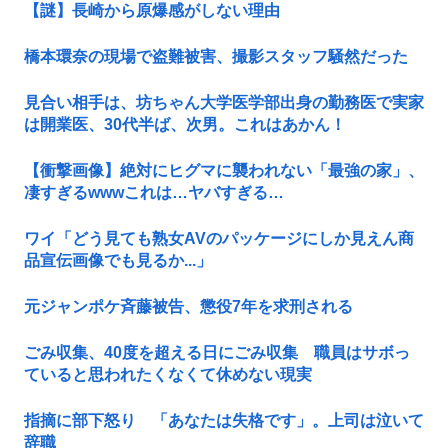
【謎】長崎から原爆感がしない理由
橋本環奈の現場で盗難被害、撮影スタッフ騒然だった
見合い相手は、坊ちゃん大学医学部出身の勤務医で実家
は開業医、30代半ば、次男。これはあかん！
【衝撃画像】絶対にヒグマに襲われない「最強の家」、
凄すぎるwwwこれは…ヤバすぎる…
ワイ「どう見ても熟女AVのパッケージにしか見えん商
品宣伝画像でも見るか...」
元ジャンポケ斉藤被告、懲役7年を求刑される
ごみ収集、40度を超える日にごみ収集 職員はサボっ
ていると思われたくなくて休めない現実
指摘に部下怒り 「あなたは失格です」。上司は泣いて
辞職