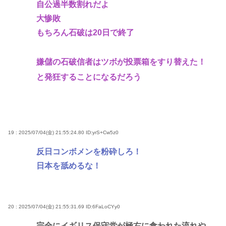
自公過半数割れだよ
大惨敗
もちろん石破は20日で終了
嫌儲の石破信者はツボが投票箱をすり替えた！
と発狂することになるだろう
19 : 2025/07/04(金) 21:55:24.80
ID:yrS+Cw5z0
反日コンボメンを粉砕しろ！
日本を舐めるな！
20 : 2025/07/04(金) 21:55:31.69
ID:6FaLoCYy0
完全にイギリス保守党が極右に食われた流れや