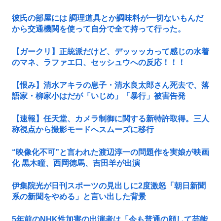
彼氏の部屋には 調理道具とか調味料が一切ないもんだ
から交通機関を使って自分で全て持って行った。
【ガークリ】正統派だけど、デッッッカって感じの水着
のマネ、ラファエ口、セッシュウへの反応！！！
【恨み】清水アキラの息子・清水良太郎さん死去で、落
語家・柳家小はだが「いじめ」「暴行」被害告発
【速報】任天堂、カメラ制御に関する新特許取得。三人
称視点から撮影モードへスムーズに移行
“映像化不可”と言われた渡辺淳一の問題作を実娘が映画
化 黒木瞳、西岡徳馬、吉田羊が出演
伊集院光が日刊スポーツの見出しに2度激怒「朝日新聞
系の新聞をやめる」と言い出した背景
5年前のNHK性加害の出演者は「今も普通の顔して芸能