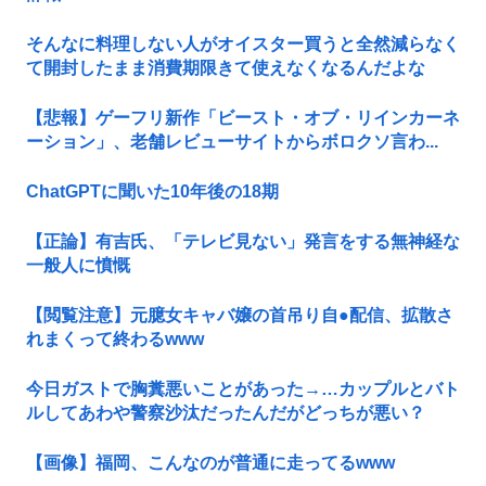
そんなに料理しない人がオイスター買うと全然減らなく
て開封したまま消費期限きて使えなくなるんだよな
【悲報】ゲーフリ新作「ビースト・オブ・リインカーネ
ーション」、老舗レビューサイトからボロクソ言わ...
ChatGPTに聞いた10年後の18期
【正論】有吉氏、「テレビ見ない」発言をする無神経な
一般人に憤慨
【閲覧注意】元臆女キャバ嬢の首吊り自●配信、拡散さ
れまくって終わるwww
今日ガストで胸糞悪いことがあった→…カップルとバト
ルしてあわや警察沙汰だったんだがどっちが悪い？
【画像】福岡、こんなのが普通に走ってるwww