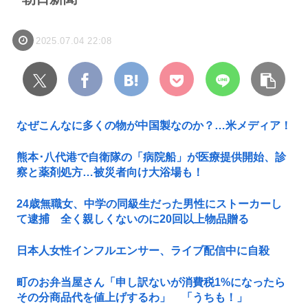
2025.07.04 22:08
なぜこんなに多くの物が中国製なのか？…米メディア！
熊本･八代港で自衛隊の「病院船」が医療提供開始、診
察と薬剤処方…被災者向け大浴場も！
24歳無職女、中学の同級生だった男性にストーカーし
て逮捕 全く親しくないのに20回以上物品贈る
日本人女性インフルエンサー、ライブ配信中に自殺
町のお弁当屋さん「申し訳ないが消費税1%になったら
その分商品代を値上げするわ」 「うちも！」