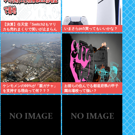
【決算】任天堂「Switch2もマリ
いまさらps5買ってもいいかな？
カも売れまくりで笑いが止まらん
どすえ！」連結経常利益は前年同
期比2.2倍の2061億円に
ケンモメンの99%が「親ガチャ」
お前らの住んでる都道府県の甲子
を支持する理由って何？？？
園出場校って強い？