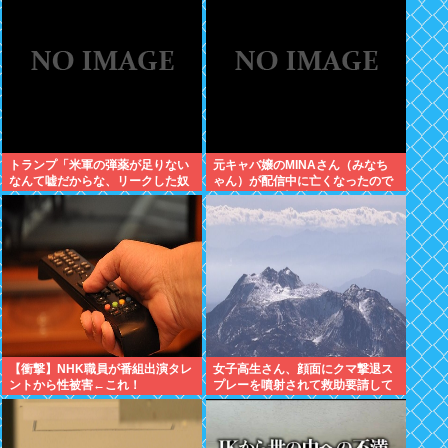
トランプ「米軍の弾薬が足りない
元キャバ嬢のMINAさん（みなち
なんて嘘だからな、リークした奴
ゃん）が配信中に亡くなったので
は懲役刑だ！」
はないかとX上で話題に（※動画
あり）
【衝撃】NHK職員が番組出演タレ
女子高生さん、顔面にクマ撃退ス
ントから性被害←これ！
プレーを噴射されて救助要請して
しまう