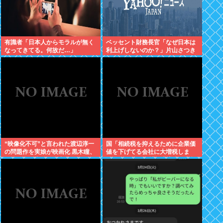
有識者「日本人からモラルが無く
ベッセント財務長官「なぜ日本は
なってきてる。何故だ…」
利上げしないのか？」片山さつき
との会談で激怒していた
“映像化不可”と言われた渡辺淳一
国「相続税を抑えるために企業価
の問題作を実娘が映画化 黒木瞳、
値を下げてる会社に大増税しま
西岡徳馬、吉田羊が出演
す。低PBRの会社は大増税を覚悟
せよ」