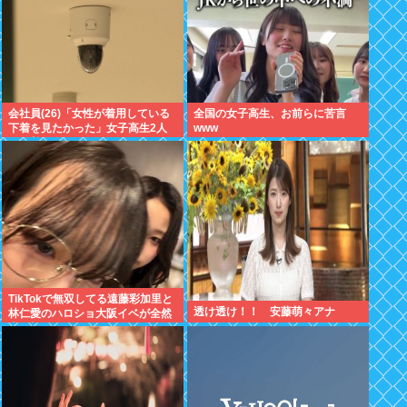
会社員(26)「女性が着用している
全国の女子高生、お前らに苦言
下着を見たかった」女子高生2人
www
の下着を盗撮
TikTokで無双してる遠藤彩加里と
透け透け！！ 安藤萌々アナ
林仁愛のハロショ大阪イベが全然
売り切れないのは何故？ボトム2
の有