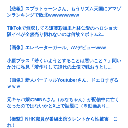
【悲報】スプラトゥーンさん、もうリズム天国にアマゾ
ンランキングで敗北wwwwwwwww
TikTokで無双してる遠藤彩加里と林仁愛のハロショ大
阪イベが全然売り切れないのは何故？ボトム2...
【画像】エレベーターガール、AVデビューwww
小原ブラス「若くいようとすることは悪いこと？」問い
かけに私見「若作りして20代の土俵で戦おうとし...
【画像】新人バーチャルYoutuberさん、ドエロすぎる
ｗｗｗ
元キャバ嬢のMINAさん（みなちゃん）が配信中に亡く
なったのではないかとX上で話題に（※動画あり...
【衝撃】NHK職員が番組出演タレントから性被害←こ
れ！