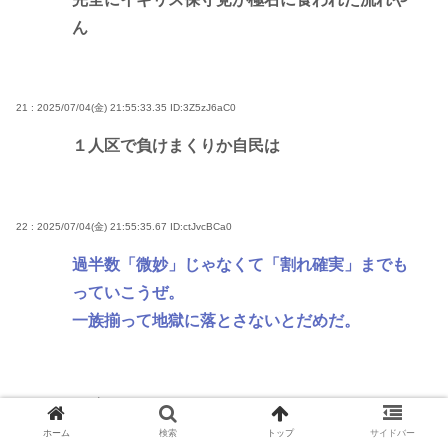
ん
21 : 2025/07/04(金) 21:55:33.35
ID:3Z5zJ6aC0
１人区で負けまくりか自民は
22 : 2025/07/04(金) 21:55:35.67
ID:ctJvcBCa0
過半数「微妙」じゃなくて「割れ確実」までも
っていこうぜ。
一族揃って地獄に落とさないとだめだ。
24 : 2025/07/04(金) 21:55:41.28
ID:mj4LMFXU0
ホーム
検索
トップ
サイドバー
森山がやりもしない事言い出したのは相当情勢