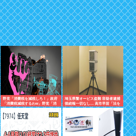
野党「消費税を減税しろ！」政府
埼玉県警オービス盗難 容疑者逮捕
「消費税減税するわw」野党「消
後続報一切なし… 高市早苗「法を
費税を減税するな！」
尊重わよ