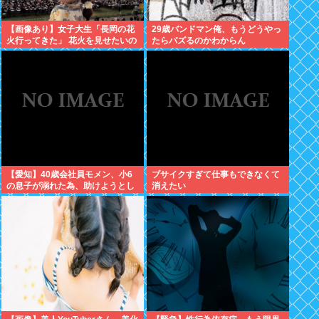
【画像あり】女子大生「長岡の花
29歳バンドマン俺、もうどうやっ
火行ってきた」 花火を見せたいの
たらバズるのかわからん
か自分を見せたいのかどっちだ
よ！
【愛知】40歳会社員モメン、小6
ブサイクすぎて仕事もできなくて
の息子が溺れた為、助けようとし
消えたい
て溺れる なお息子は妻が救出