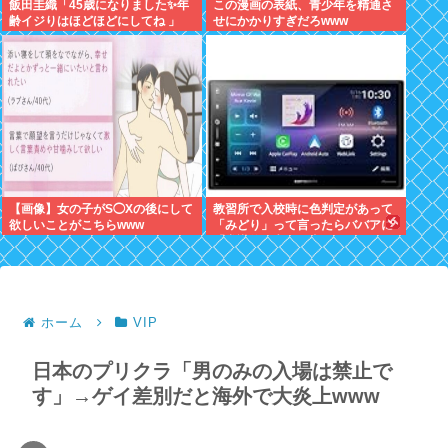
飯田圭織「45歳になりました✨年
この漫画の表紙、青少年を精通さ
齢イジりはほどほどにしてね 」
せにかかりすぎだろwww
【画像】女の子がS◯Xの後にして
教習所で入校時に色判定があって
欲しいことがこちらwww
「みどり」って言ったらババアに
「常識的に考えて青でしょ」って
キレられたわ
ホーム
VIP
日本のプリクラ「男のみの入場は禁止で
す」→ゲイ差別だと海外で大炎上www