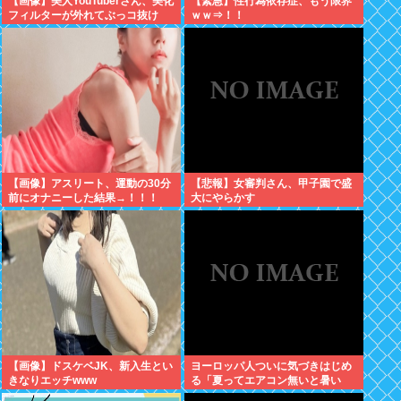
【画像】美人YouTuberさん、美化
【緊急】性行為依存症、もう限界
フィルターが外れてぶっコ抜け
ｗｗ⇒！！
www
【画像】アスリート、運動の30分
【悲報】女審判さん、甲子園で盛
前にオナニーした結果→！！！
大にやらかす
【画像】ドスケベJK、新入生とい
ヨーロッパ人ついに気づきはじめ
きなりエッチwww
る「夏ってエアコン無いと暑い
わ」