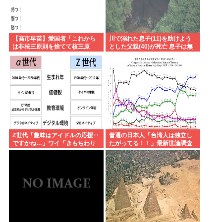
【高市早苗】愛国者「これから
川で溺れた息子(11)を助けよう
は非核三原則を捨てて核三原
とした父親(40)が死亡 息子は無
則。持つ！撃つ！勝つ！核戦争
事
には慣れている、試してみる
か？」
Z世代「趣味はアイドルの応援‥
普通の日本人「台湾人は独立し
ですかね…」ワイ「きもちわり
たがってる！！」最新世論調査
ーwww」
で現状維持が圧倒的に多いこと
が判明..