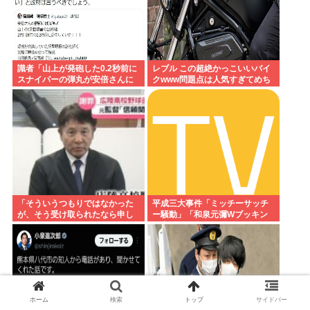
識者「山上が発砲した0.2秒前に
レブル この超絶かっこいいバイ
スナイパーの弾丸が安倍さんに
クwww問題点は人気すぎてめち
当たっていた！」 これ。
ゃくちゃ乗ってるやついるwww
「そういうつもりではなかった
平成三大事件「ミッチーサッチ
が、そう受け取られたなら申し
ー騒動」「和泉元彌Wブッキン
訳ない」 なにコレ？ジャッ
グ事件」あとひとつは？
プ？？？
ホーム
検索
トップ
サイドバー