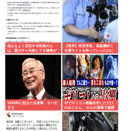
他人をよく否定する性格の人
【高市】高市早苗、高級機材と
は、親ガチャ失敗してる確率が
女優ライトを持っていったのに
高いんだって
結局映像でも不気味なトカゲ顔
になってしまう
1989年に起きた出来事、ヤバす
AIでロリコン画像自作しただけ
ぎる
のおじさん、 からの通報で逮捕