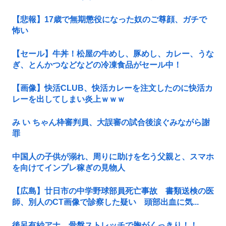
【悲報】17歳で無期懲役になった奴のご尊顔、ガチで
怖い
【セール】牛丼！松屋の牛めし、豚めし、カレー、うな
ぎ、とんかつなどなどの冷凍食品がセール中！
【画像】快活CLUB、快活カレーを注文したのに快活カ
レーを出してしまい炎上ｗｗｗ
み い ちゃん枠審判員、大誤審の試合後涙ぐみながら謝
罪
中国人の子供が溺れ、周りに助けを乞う父親と、スマホ
を向けてインプレ稼ぎの見物人
【広島】廿日市の中学野球部員死亡事故 書類送検の医
師、別人のCT画像で診察した疑い 頭部出血に気...
後呂有紗アナ 骨盤ストレッチで胸がくっきり！！