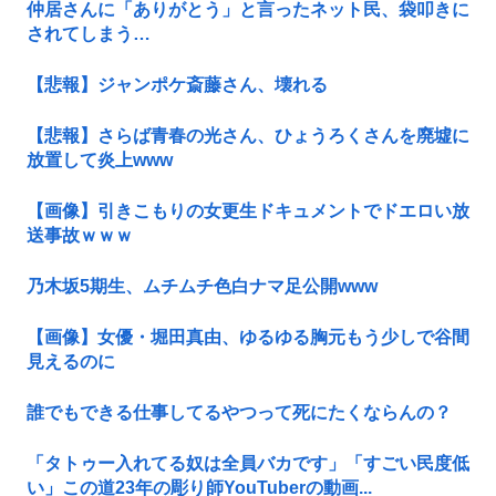
仲居さんに「ありがとう」と言ったネット民、袋叩きに
されてしまう…
【悲報】ジャンポケ斎藤さん、壊れる
【悲報】さらば青春の光さん、ひょうろくさんを廃墟に
放置して炎上www
【画像】引きこもりの女更生ドキュメントでドエロい放
送事故ｗｗｗ
乃木坂5期生、ムチムチ色白ナマ足公開www
【画像】女優・堀田真由、ゆるゆる胸元もう少しで谷間
見えるのに
誰でもできる仕事してるやつって死にたくならんの？
「タトゥー入れてる奴は全員バカです」「すごい民度低
い」この道23年の彫り師YouTuberの動画...