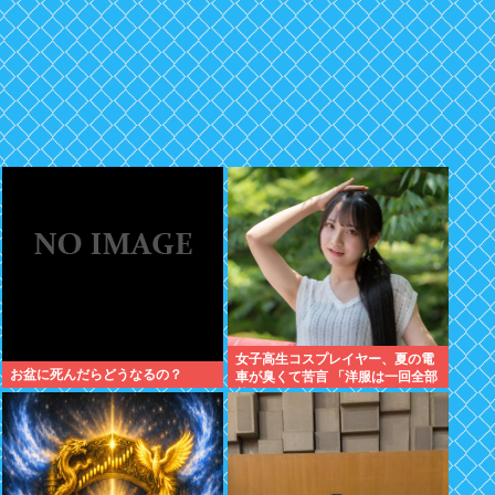
女子高生コスプレイヤー、夏の電
お盆に死んだらどうなるの？
車が臭くて苦言 「洋服は一回全部
熱湯につけよう！洗濯機はキッチ
ンハイター薄めた水で一回まわそ
う！」