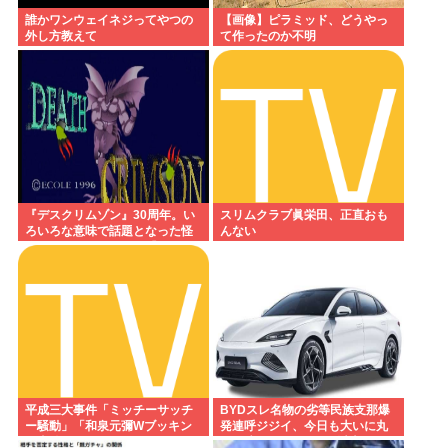
誰かワンウェイネジってやつの
【画像】ピラミッド、どうやっ
外し方教えて
て作ったのか不明
『デスクリムゾン』30周年。い
スリムクラブ眞栄田、正直おも
ろいろな意味で話題となった怪
んない
作ガンシューティング『デスク
リムゾン』の思い出
平成三大事件「ミッチーサッチ
BYDスレ名物の劣等民族支那爆
ー騒動」「和泉元彌Wブッキン
発連呼ジジイ、今日も大いに丸
グ事件」あとひとつは？
一日吠える！160レス以上