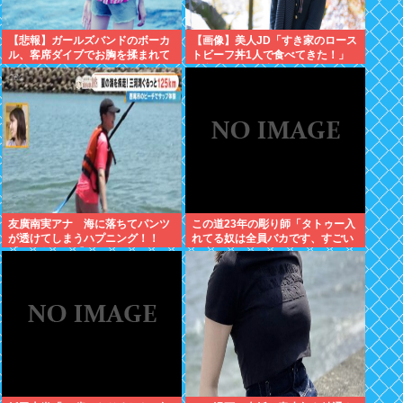
【悲報】ガールズバンドのボーカ
【画像】美人JD「すき家のロース
ル、客席ダイブでお胸を揉まれて
トビーフ丼1人で食べてきた！」
ガチギレ←これｗｗ
←合成みたいと話題にwww
友廣南実アナ 海に落ちてパンツ
この道23年の彫り師「タトゥー入
が透けてしまうハプニング！！
れてる奴は全員バカです、すごい
【GIF動画あり】
民度低い」