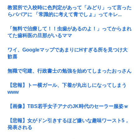
教習所で入校時に色判定があって「みどり」って言った
らババアに 「常識的に考えて青でしょ」ってキレ...
「無料で治療して！！虫歯があるのよ！」ってからまれ
てた歯科医の旦那がいるママ
ワイ、GoogleマップであまりにΗすぎる所を見つけ大
歓喜
無職で宅建、行政書士の勉強を始めてしまったおっさん
【悲報】トー横ガール、下着が丸出しになってしまう
www
【画像】TBS若手女子アナのJK時代のセーラー服姿ｗ
【悲報】女がドン引きするほど嫌いな趣味ワースト5，
発表される