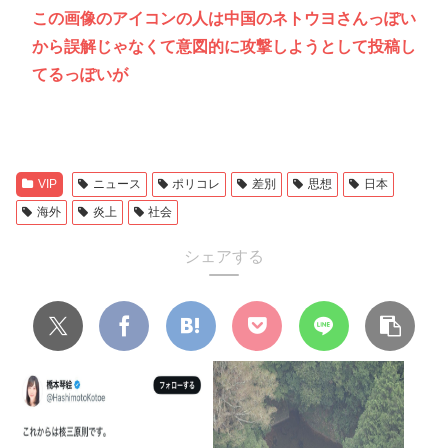
この画像のアイコンの人は中国のネトウヨさんっぽい
から誤解じゃなくて意図的に攻撃しようとして投稿し
てるっぽいが
VIP
ニュース
ポリコレ
差別
思想
日本
海外
炎上
社会
シェアする