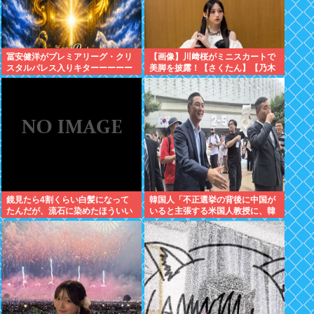
冨安健洋がプレミアリーグ・クリ
【画像】川﨑桜がミニスカートで
スタルパレス入りキターーーーー
美脚を披露！【さくたん】【乃木
ー！
坂46】
鏡見たら4割くらい白髪になって
韓国人「不正選挙の背後に中国が
たんだが、流石に染めたほういい
いると主張する米国人教授に、韓
の ？半分おじいちゃんでドン引き
国ネット民が困惑」
したわ