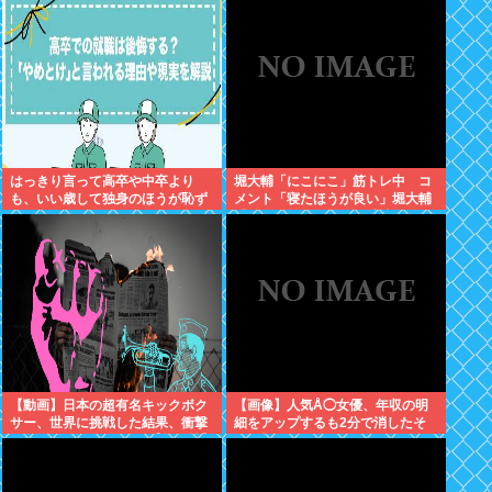
はっきり言って高卒や中卒より
堀大輔「にこにこ」筋トレ中 コ
も、いい歳して独身のほうが恥ず
メント「寝たほうが良い」堀大輔
かしいよな
「！！」筋トレ器具を破壊
【動画】日本の超有名キックボク
【画像】人気Å◯女優、年収の明
サー、世界に挑戦した結果、衝撃
細をアップするも2分で消したそ
的KO負けしてしまう。【格闘技】
の金額www