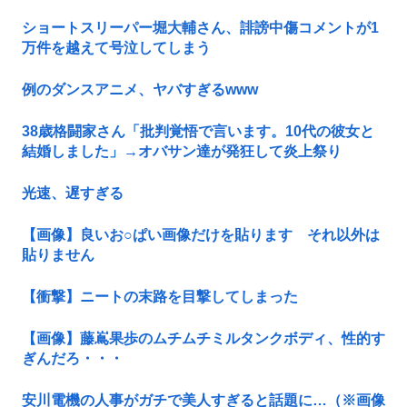
ショートスリーパー堀大輔さん、誹謗中傷コメントが1
万件を越えて号泣してしまう
例のダンスアニメ、ヤバすぎるwww
38歳格闘家さん「批判覚悟で言います。10代の彼女と
結婚しました」→オバサン達が発狂して炎上祭り
光速、遅すぎる
【画像】良いお○ぱい画像だけを貼ります それ以外は
貼りません
【衝撃】ニートの末路を目撃してしまった
【画像】藤嶌果歩のムチムチミルタンクボディ、性的す
ぎんだろ・・・
安川電機の人事がガチで美人すぎると話題に…（※画像