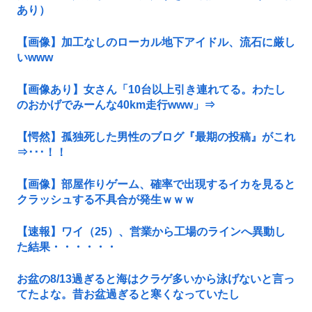
あり）
【画像】加工なしのローカル地下アイドル、流石に厳し
いwww
【画像あり】女さん「10台以上引き連れてる。わたし
のおかげでみーんな40km走行www」⇒
【愕然】孤独死した男性のブログ『最期の投稿』がこれ
⇒･･･！！
【画像】部屋作りゲーム、確率で出現するイカを見ると
クラッシュする不具合が発生ｗｗｗ
【速報】ワイ（25）、営業から工場のラインへ異動し
た結果・・・・・・
お盆の8/13過ぎると海はクラゲ多いから泳げないと言っ
てたよな。昔お盆過ぎると寒くなっていたし