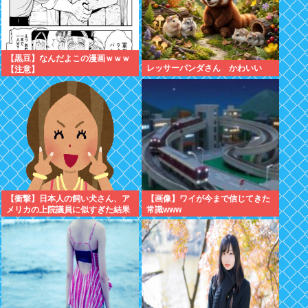
【黒豆】なんだよこの漫画ｗｗｗ
レッサーパンダさん かわいい
【注意】
【衝撃】日本人の飼い犬さん、ア
【画像】ワイが今まで信じてきた
メリカの上院議員に似すぎた結果
常識www
www