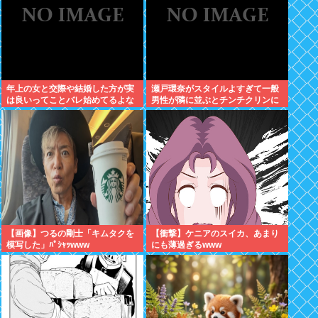
年上の女と交際や結婚した方が実
瀬戸環奈がスタイルよすぎて一般
は良いってことバレ始めてるよな
男性が隣に並ぶとチンチクリンに
見えてしまう
【画像】つるの剛士「キムタクを
【衝撃】ケニアのスイカ、あまり
模写した」ﾊﾟｼｬｯwww
にも薄過ぎるwww