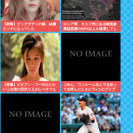
【朗報】ビッグダディの娘、結構
ロシア軍、キエフ州にある物流倉
エッチになっていた
庫総面積の50%以上を破壊してし
まう 日本のマスコミ「報道しませ
ん」
【画像】ビビアン・スー(51)とか
ごめん、ワンルーム住んでる奴っ
いう台湾の宮沢りえがレベチでえ
て女呼んだときにウ●コのブリブ
っちすぎるｗｗｗ
リ音どうしてんの？？