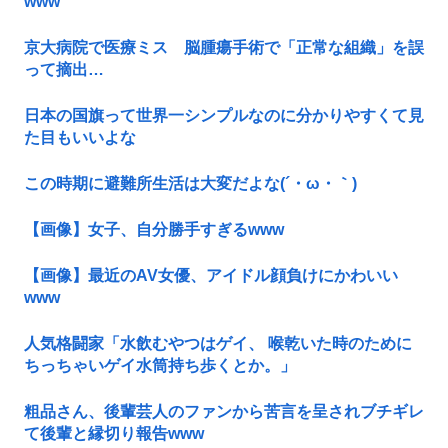
www
京大病院で医療ミス 脳腫瘍手術で「正常な組織」を誤
って摘出…
日本の国旗って世界一シンプルなのに分かりやすくて見
た目もいいよな
この時期に避難所生活は大変だよな(´・ω・｀)
【画像】女子、自分勝手すぎるwww
【画像】最近のAV女優、アイドル顔負けにかわいい
www
人気格闘家「水飲むやつはゲイ、 喉乾いた時のために
ちっちゃいゲイ水筒持ち歩くとか。」
粗品さん、後輩芸人のファンから苦言を呈されブチギレ
て後輩と縁切り報告www