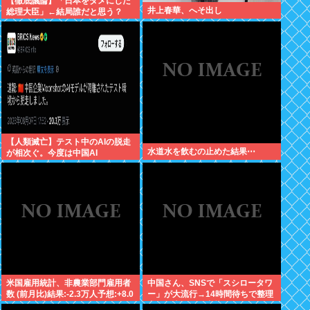
【徹底議論】「日本をダメにした
井上春華、へそ出し
総理大臣」←結局誰だと思う？
【人類滅亡】テスト中のAIの脱走
水道水を飲むの止めた結果⋯
が相次ぐ。今度は中国AI
米国雇用統計、非農業部門雇用者
中国さん、SNSで「スシロータワ
数 (前月比)結果:-2.3万人予想:+8.0
ー」が大流行→14時間待ちで整理
万人、失業率結果:+4.1%予
券が転売される事態に…