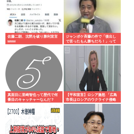
佐藤二朗、沈黙を破り勝利宣言
ジャンポケ斉藤の件で「後出し
www
で言ったもん勝ちだろ！」って
キレてる人いるけど、まず付き
合ってない人とそんな事しなき
ゃいいのでは？
真面目に里崎智也って歴代で何
【平和宣言】ロシア激怒 「広島
番目のキャッチャーなんだ？
市長はロシアのウクライナ侵略
を非難した」