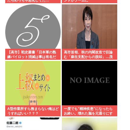
たらめっちゃ悪化してた…
ンドがブームに
【高市】戦史叢書「日本軍の熟
高市首相、秋の内閣改造で目論
練パイロット消滅は事は有名だ
む「麻生支配からの脱却」…茂
が整備員が消え稼働率が下がり
木敏充氏も小林鷹之氏もクビ
マラリアのパイロットがフラフ
ラで飛ばしてた」
A型作業所すら務まらない俺はど
一度でも"精神疾患"になったら
うすればいい？？？
お終い。壊れた脳を元通りにす
る医療技術は無い。