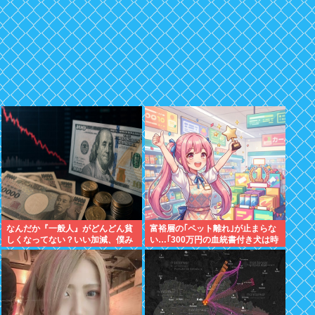
なんだか『一般人』がどんどん貧
富裕層の｢ペット離れ｣が止まらな
しくなってない？いい加減、僕み
い…｢300万円の血統書付き犬は時
たいに副業したら？週に2日休む
代遅れ｣という真のお金持ちが"向
時代は終わったんだよ
かった先"