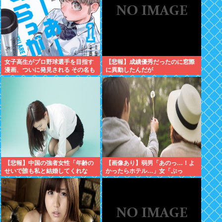
女子高生がプロ野球選手を目指す
【悲報】成績優秀だったのに窓際
漫画、ついに発見される その名も
に異動したんだが
「ゆーあーすらっがー」
【悲報】中国の強者女性「年齢の
【画像あり】弱男「あのっ…！よ
せいで誰も私と結婚してくれな
かったらホテル…」女「ぷっ
い！！」⇒ (※画像あり)
www」⇒！