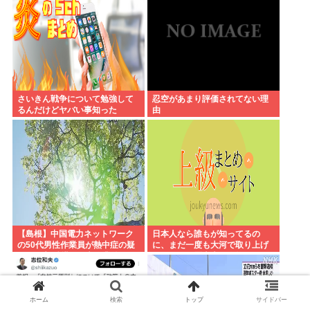
さいきん戦争について勉強して
忍空があまり評価されてない理
るんだけどヤバい事知った
由
【島根】中国電力ネットワーク
日本人なら誰もが知ってるの
の50代男性作業員が熱中症の疑
に、まだ一度も大河で取り上げ
いで死亡 鉄塔の保守作業後に倒
られてない歴史上の人物
れる 邑南町
ホーム
検索
トップ
サイドバー