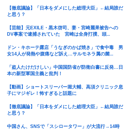
【徹底議論】「日本をダメにした総理大臣」←結局誰だ
と思う？
【芸能】元EXILE・黒木啓司、妻・宮崎麗果被告への
DV事案で逮捕されていた 宮崎は全身打撲、頭...
ドン・キホーテ露店「うなぎのかば焼き」で食中毒 男
女14人が発熱や腹痛など訴え…サルモネラ属の菌...
「盗人たけだけしい」中国国防省が防衛白書に反発…日
本の新型軍国主義と批判！
【動画】ショートスリーパー堀大輔、高須クリニック息
子にマジギレ！怖すぎると話題に
【徹底議論】「日本をダメにした総理大臣」←結局誰だ
と思う？
中国さん、SNSで「スシロータワー」が大流行→14時