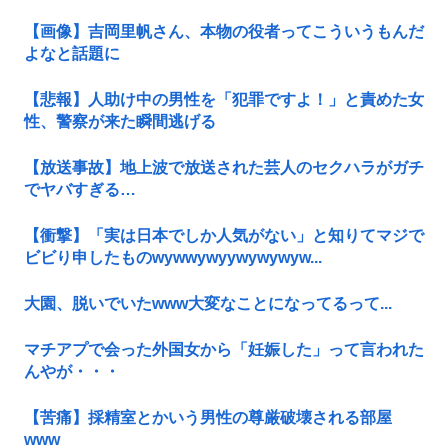
【画像】吉岡里帆さん、本物の役者ってこういうもんだ
よなと話題に
【悲報】人助け中の男性を「犯罪ですよ！」と責めた女
性、警察が来た瞬間逃げる
【放送事故】地上波で放送された芸人のセクハラがガチ
でヤバすぎる…
【衝撃】「実は日本でしか人気がない」と知りてマジで
ビビり申したものwywwywyywywywyw...
大園、脱いでいたwww大変なことになってるって...
マチアプで会った外国女から「妊娠した」って言われた
んやが・・・
【苦痛】採精室とかいう男性の尊厳破壊される部屋
www