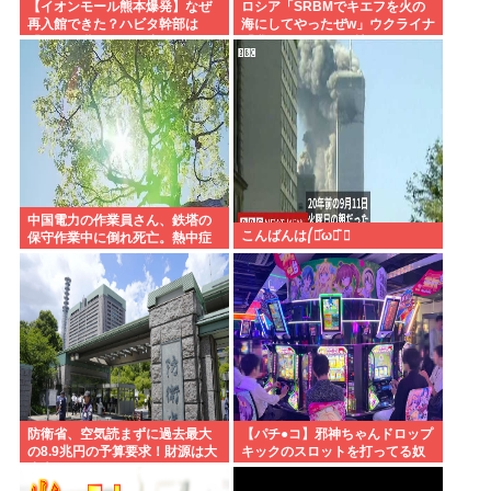
【イオンモール熊本爆発】なぜ
ロシア「SRBMでキエフを火の
再入館できた？ハビタ幹部は
海にしてやったぜw」ウクライナ
「モール職員は引き止めなかっ
「我々もSRBMで反撃する
た」イオン「運用を徹底できな
ぞ！」
かった可能性」
中国電力の作業員さん、鉄塔の
こんばんは⎛・᷄ω・᷅ ⎞
保守作業中に倒れ死亡。熱中症
か
防衛省、空気読まずに過去最大
【パチ●コ】邪神ちゃんドロップ
の8.9兆円の予算要求！財源は大
キックのスロットを打ってる奴
丈夫か？！
がヤバすぎてワロタ