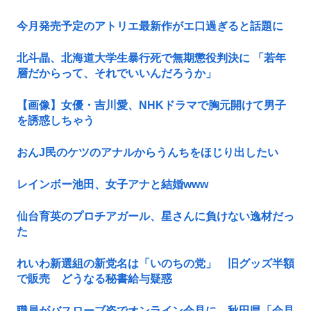
今月発売予定のアトリエ最新作がエ口過ぎると話題に
北斗晶、北海道大学生暴行死で無期懲役判決に 「若年
層だからって、それでいいんだろうか」
【画像】女優・吉川愛、NHKドラマで胸元開けて男子
を誘惑しちゃう
おんJ民のケツのアナルからうんちをほじり出したい
レインボー池田、女子アナと結婚www
仙台育英のプロチアガール、星さんに負けない逸材だっ
た
れいわ新選組の新党名は「いのちの党」 旧グッズ半額
で販売 どうなる秘書給与疑惑
職員がバスローブ姿でオンライン会見に 秋田県「会見