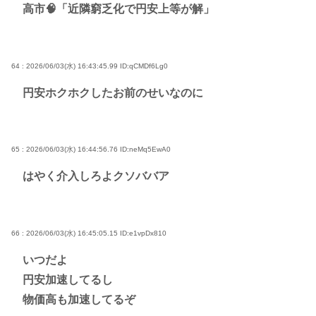
高市🧠「近隣窮乏化で円安上等が解」
64 : 2026/06/03(水) 16:43:45.99
ID:qCMDf6Lg0
円安ホクホクしたお前のせいなのに
65 : 2026/06/03(水) 16:44:56.76
ID:neMq5EwA0
はやく介入しろよクソババア
66 : 2026/06/03(水) 16:45:05.15
ID:e1vpDx810
いつだよ
円安加速してるし
物価高も加速してるぞ