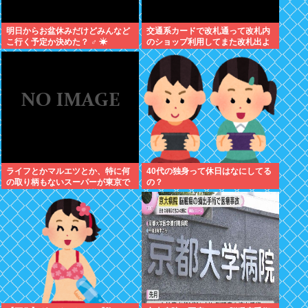
明日からお盆休みだけどみんなど
交通系カードで改札通って改札内
こ行く予定か決めた？ ‍♂ ☀
のショップ利用してまた改札出よ
うとしたら出られなくてワロタ
ライフとかマルエツとか、特に何
40代の独身って休日はなにしてる
の取り柄もないスーパーが東京で
の？
デカい顔してるの不思議だよな、
普通OK行くだろ