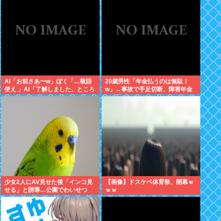
想:+4.2%、9月利下げか
AI「お前さあ〜w」ぼく「…敬語
20歳男性「年金払うのは無駄！
使え 」AI「了解しました。ところ
w」→事故で手足切断、障害年金
でお前はどう思いますか？」 これ
一生貰えないと知り泣く
少女2人にAV見せた後「インコ見
【画像】ドスケベ体育祭、開幕ｗ
せる」と誘導…公園でわいせつ
ｗｗ
75歳男逮捕