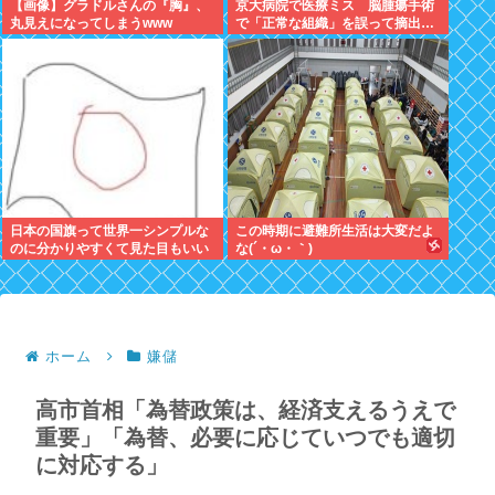
【画像】グラドルさんの『胸』、
京大病院で医療ミス 脳腫瘍手術
丸見えになってしまうwww
で「正常な組織」を誤って摘出…
日本の国旗って世界一シンプルな
この時期に避難所生活は大変だよ
のに分かりやすくて見た目もいい
な(´・ω・｀)
よな
ホーム
嫌儲
高市首相「為替政策は、経済支えるうえで
重要」「為替、必要に応じていつでも適切
に対応する」