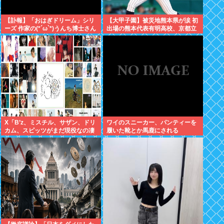
【訃報】「おはぎドリーム」シリ
【大甲子園】被災地熊本県が涙 初
ーズ 作家の(*´ω`*)うんち博士さん
出場の熊本代表有明高校、京都立
死去 64歳
命館に9回裏2アウトから逆転勝利
X「B’z、ミスチル、サザン、ドリ
ワイのスニーカー、パンティーを
カム、スピッツがまだ現役なの凄
履いた靴とか馬鹿にされる
いよな。今の歌手が30年後にやれ
てるだろうか？」