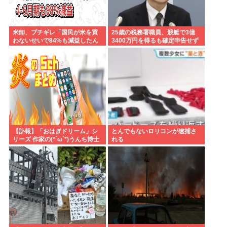
米卸、ブチギレ「国民が米を買
25歳の税務署職員、競艇で3億
わないせいで84%も減益したん
3400万円を得るも確定申告せず
だが？」
逮捕。その他の余罪も
【訃報】「おはぎドリーム」シ
とんでもないロリコンが逮捕さ
リーズ 作家の(*´ω`*)うんち博士
れる
さん死去 64歳