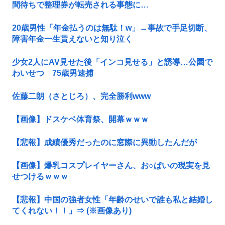
間待ちで整理券が転売される事態に…
20歳男性「年金払うのは無駄！w」→事故で手足切断、
障害年金一生貰えないと知り泣く
少女2人にAV見せた後「インコ見せる」と誘導…公園で
わいせつ 75歳男逮捕
佐藤二朗（さとじろ）、完全勝利www
【画像】ドスケベ体育祭、開幕ｗｗｗ
【悲報】成績優秀だったのに窓際に異動したんだが
【画像】爆乳コスプレイヤーさん、お○ぱいの現実を見
せつけるｗｗｗ
【悲報】中国の強者女性「年齢のせいで誰も私と結婚し
てくれない！！」⇒ (※画像あり)