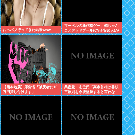
マーベルの新作格ゲー、俺ちゃん
おっパブ行ってきた結果www
ことデッドプール(CV子安武人)が
安定のやりたい放題で話題に
【熊本地震】厚労省「被災者に10
共産党・志位氏「高市首相は非核
万円貸し付けます」
三原則を今後堅持すると言わな
い！」