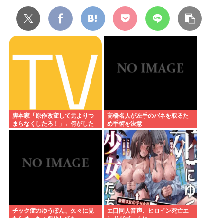
脚本家「原作改変して元よりつ
高橋名人が左手のバネを取るた
まらなくしたろ！」←何がした
め手術を決意
いの？
チック症のゆうぽん、久々に見
エ口同人音声、ヒロイン死亡エ