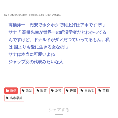
67 : 2026/06/03(水) 16:45:31.46
ID:b/HA9lgX0
高橋洋一「円安でホクホクで利上げはアホですぞ!」
サナ「 高橋先生が世界一の経済学者だとわかってる
んですけど、ドナルドがダメだつていってるもん。私
は 国よりも愛に生きる女なの!」
サナは本当に可愛いよね
ジャップ女の代表みたいな人
嫌儲
政治
政策
為替
経済
自民党
首相
高市早苗
シェアする