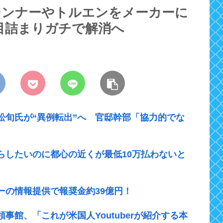
シンナーやトルエンをメーカーに
目詰まりガチで解消へ
松旬氏が“異例転出”へ 官邸幹部「協力的でな
らしたいのに都心の近くが最低10万払わないと
ーの情報提供で報奨金約39億円！
館、「これが米国人Youtuberが紹介する本