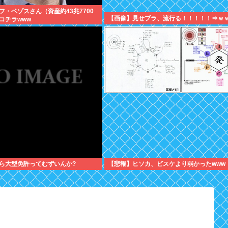
フ・ベゾスさん（資産約43兆7700
【画像】見せブラ、流行る！！！！！⇒ｗ
コチラwww
ら大型免許ってむずいんか?
【悲報】ヒソカ、ビスケより弱かったwww