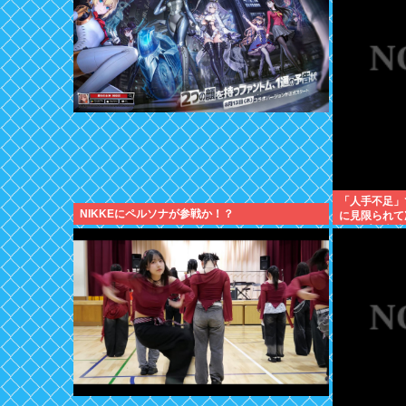
「人手不足」
NIKKEにペルソナが参戦か！？
に見限られて
アップが大嘘