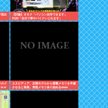
が流出
【討論】オタク「パソコン自作できます」
DQN「自分で車やバイクいじれます」
りのド
エヌビディア、次期モデルから搭載メモリを半減
w w
させると発表。突然メモリ余り始めるwww