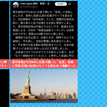
けど事
高市首相が今日8/6に広島で開いた「会見」首相
どそう
と官邸•広島の記者がセリフを読み合う演劇だった