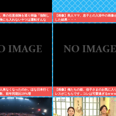
、車の任意保険を巡り持論「強制し
【画像】美人ママ、息子との入浴中の画像
険にも入れないヤツは運転すんな
した結果・・・
人来なくなったのか。ほな日本行く
【画像】俺たちの姫、佳子さまのお気に入
数、前年同期比19%増
レスがこちらです←コレは可愛過ぎるw w w 
w w w