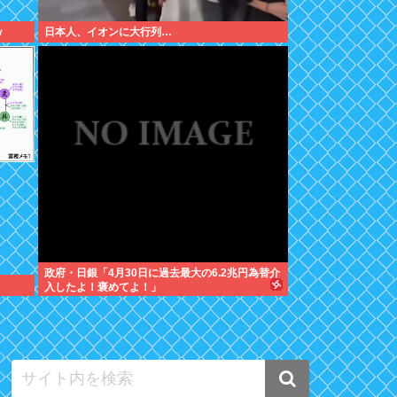
ｗ
日本人、イオンに大行列…
政府・日銀「4月30日に過去最大の6.2兆円為替介
入したよ！褒めてよ！」