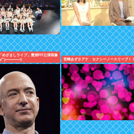
ice「めざましライブ」豊洲PIT公演画像
宮﨑あずさアナ セクシーノースリーブ！
∀ﾟ)━━━━!!