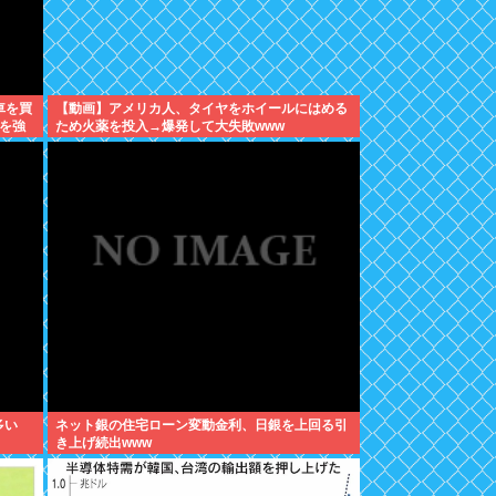
車を買
【動画】アメリカ人、タイヤをホイールにはめる
を強
ため火薬を投入→爆発して大失敗www
多い
ネット銀の住宅ローン変動金利、日銀を上回る引
き上げ続出www