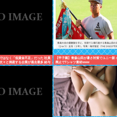
ではなく「低賃金不足」だった 社員
【甲子園】青森山田が暑さ対策でユニ一新 
次々と倒産する企業が過去最多 給与
廃止でTシャツ素材www
の現実