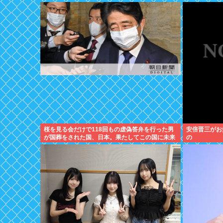
桜を見る会だけで118回もの虚偽答弁を行った男
安倍晋三がお
が国葬をされた国、日本。果たしてこの国に未来
の
はあるのか？