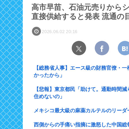
高市早苗、石油元売りから
直接供給すると発表 流通の
2026.06.02 20:16
【総務省人事】エース級の財務官僚・一
かったから」
【悲報】東京都民「助けて。通勤時間減
住めないの」
メキシコ最大級の麻薬カルテルのリーダ
西側からの手痛い指摘に激怒した中国総領事