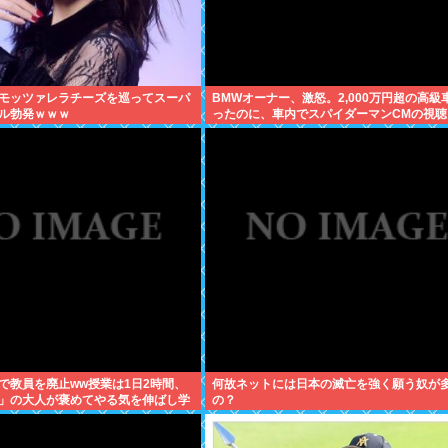
モッツァレラチーズを巡ってスーパ
BMWオーナー、激怒。2,000万円超の高級
ル勃発ｗｗｗ
ったのに、車内でスパイダーマンCMの視聴
制されてしまう。
Iで教員を廃止ww授業は1日2時間、
何故ネットには日本の滅亡を強く願う奴が
」の大人が褒めてやる気を伸ばし学
の？