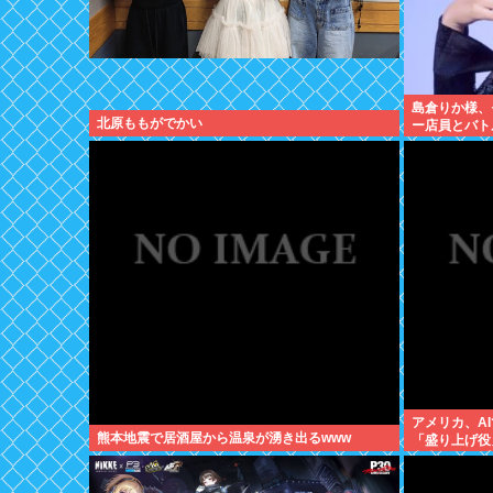
島倉りか様、
北原ももがでかい
ー店員とバト
アメリカ、A
熊本地震で居酒屋から温泉が湧き出るwww
「盛り上げ役
力大幅アップ