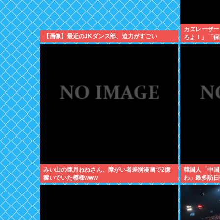
カズレーザー
【画像】最近のJKダンス部、迫力がすごい
ろよ！」「保
よ」
みい山の亜月ねねさん、障がい者差別漫画で2億
韓国人「中国
稼いでいた模様www
わ」最多訪日