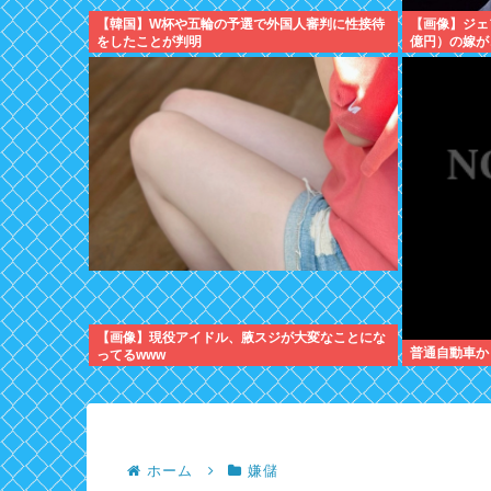
【韓国】W杯や五輪の予選で外国人審判に性接待
【画像】ジェ
をしたことが判明
億円）の嫁が
【画像】現役アイドル、腋スジが大変なことにな
普通自動車か
ってるwww
ホーム
嫌儲