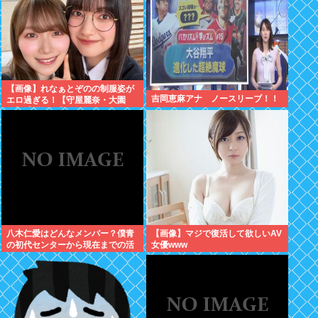
【画像】れなぁとぞのの制服姿が
吉岡恵麻アナ ノースリーブ！！
エロ過ぎる！【守屋麗奈・大園
玲】【櫻坂46】
八木仁愛はどんなメンバー？僕青
【画像】マジで復活して欲しいAV
の初代センターから現在までの活
女優www
動を紹介