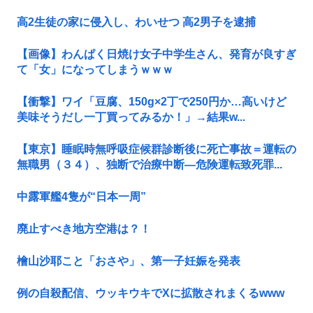
高2生徒の家に侵入し、わいせつ 高2男子を逮捕
【画像】わんぱく日焼け女子中学生さん、発育が良すぎ
て「女」になってしまうｗｗｗ
【衝撃】ワイ「豆腐、150g×2丁で250円か…高いけど
美味そうだし一丁買ってみるか！」→結果w...
【東京】睡眠時無呼吸症候群診断後に死亡事故＝運転の
無職男（３４）、独断で治療中断―危険運転致死罪...
中露軍艦4隻が“日本一周”
廃止すべき地方空港は？！
檜山沙耶こと「おさや」、第一子妊娠を発表
例の自殺配信、ウッキウキでXに拡散されまくるwww