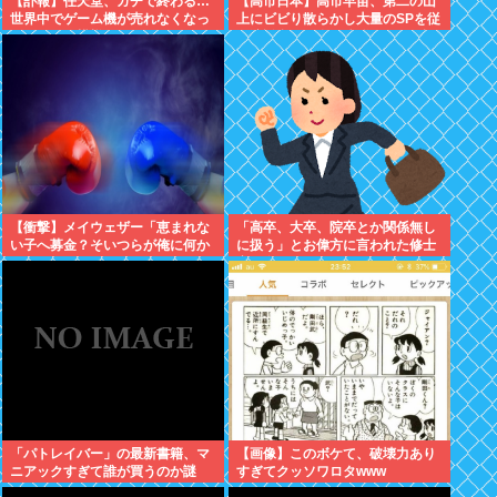
【訃報】任天堂、ガチで終わる…
【高市日本】高市早苗、第二の山
世界中でゲーム機が売れなくなっ
上にビビり散らかし大量のSPを従
てしまった模様
え演説台にも全面防弾ガラスを設
置
【衝撃】メイウェザー「恵まれな
「高卒、大卒、院卒とか関係無し
い子へ募金？そいつらが俺に何か
に扱う」とお偉方に言われた修士
してくれたのか・・・・・・？」
卒の女の子が...
⇒！！！
「パトレイバー」の最新書籍、マ
【画像】このボケて、破壊力あり
ニアックすぎて誰が買うのか謎
すぎてクッソワロタwww