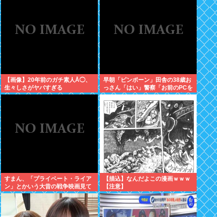
【画像】20年前のガチ素人Å◯、
早朝「ピンポーン」田舎の38歳お
生々しさがヤバすぎる
っさん「はい」警察「お前のPCを
調べる」全米行方不明・被児童搾
取センターからの通報により児
ホ゜画像を発見、逮捕
すまん、「プライベート・ライア
【描込】なんだよこの漫画ｗｗｗ
ン」とかいう大昔の戦争映画見て
【注意】
みたら最初の30分で地獄なんだ
が…これずっと続く感じ？