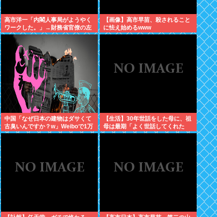
高市洋一「内閣人事局がようやく
【画像】高市早苗、殺されること
ワークした。」→財務省官僚の左
に怯え始めるwww
遷記事を喜んでポスト
中国「なぜ日本の建物はダサくて
【生活】30年世話をした母に、祖
古臭いんですか？w」Weiboで1万
母は最期「よく世話してくれた
いいね
ね。ずっと嫌いだったのが残念だ
よ」と言って死んだ