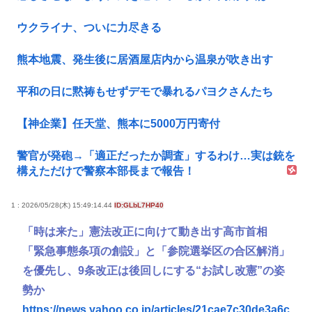
ウクライナ、ついに力尽きる
熊本地震、発生後に居酒屋店内から温泉が吹き出す
平和の日に黙祷もせずデモで暴れるパヨクさんたち
【神企業】任天堂、熊本に5000万円寄付
警官が発砲→「適正だったか調査」するわけ…実は銃を
構えただけで警察本部長まで報告！
1 : 2026/05/28(木) 15:49:14.44
ID:GLbL7HP40
「時は来た」憲法改正に向けて動き出す高市首相
「緊急事態条項の創設」と「参院選挙区の合区解消」
を優先し、9条改正は後回しにする“お試し改憲”の姿
勢か
https://news.yahoo.co.jp/articles/21cae7c30de3a6c