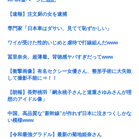
【速報】注文厨の女を逮捕
専門家「日本車はダサい、見てて恥ずかしい」
ワイが受けた性的いじめと虐待で打線組んだwww
冨里奈央、超薄着。背徳感ヤバすぎだってwww
【衝撃画像】有名セクシー女優さん、整形手術に大失敗
して撮影不能に⇒！！
【朗報】長野桃羽「嗣永桃子さんと道重さゆみさんが理
想のアイドル像」
中国、高品質な”新幹線”が作れず日本に泣きつくしかな
い模様www
【令和最強グラドル】最新の菊地姫奈さん