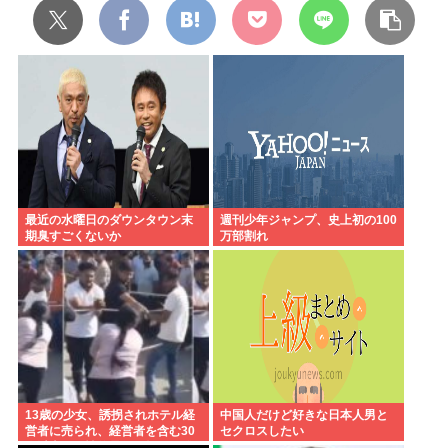
最近の水曜日のダウンタウン末
週刊少年ジャンプ、史上初の100
期臭すごくないか
万部割れ
13歳の少女、誘拐されホテル経
中国人だけど好きな日本人男と
営者に売られ、経営者を含む30
セクロスしたい
人以上から性的暴行。怒った群