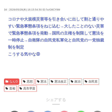
34 : 2026/05/28(木) 16:15:54.50
ID:7e/O8CY8M
コロナや大規模災害等を引き合いに出して割と通りや
すい緊急事態条項をねじ込む→大したことのない災害
で緊急事態条項を発動→国民の主権を制限して憲法を
一時停止→自衛隊の自民党私軍化と自民党の一党独裁
制を制定
こうする気やな😡
なんG
思想
憲法
憲法改正
政治
自民党
首相
高市早苗
シェアする