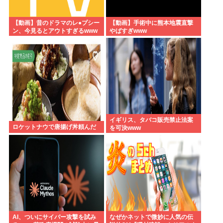
【動画】昔のドラマのレ●プシー
【動画】手術中に熊本地震直撃
ン、今見るとアウトすぎるwww
やばすぎwww
イギリス、タバコ販売禁止法案
ロケットナウで唐揚げ丼頼んだ
を可決www
AI、ついにサイバー攻撃を試み
なぜかネットで微妙に人気の伝