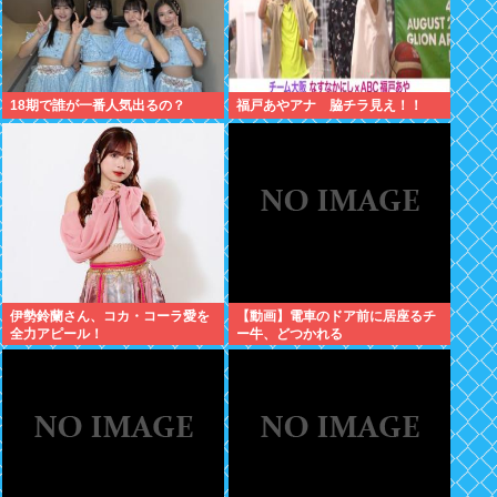
18期で誰が一番人気出るの？
福戸あやアナ 脇チラ見え！！
伊勢鈴蘭さん、コカ・コーラ愛を
【動画】電車のドア前に居座るチ
全力アピール！
ー牛、どつかれる