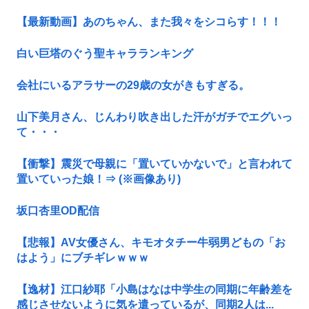
【最新動画】あのちゃん、また我々をシコらす！！！
白い巨塔のぐう聖キャラランキング
会社にいるアラサーの29歳の女がきもすぎる。
山下美月さん、じんわり吹き出した汗がガチでエグいっ
て・・・
【衝撃】震災で母親に「置いていかないで」と言われて
置いていった娘！⇒ (※画像あり)
坂口杏里OD配信
【悲報】AV女優さん、キモオタチー牛弱男どもの「お
はよう」にブチギレｗｗｗ
【逸材】江口紗耶「小島はなは中学生の同期に年齢差を
感じさせないように気を遣っているが、同期2人は...