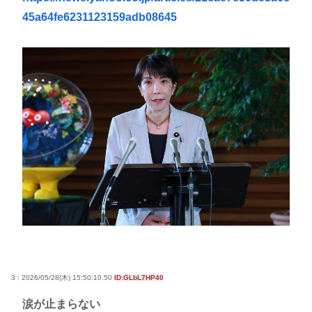
45a64fe6231123159adb08645
3 : 2026/05/28(木) 15:50:10.50
ID:GLbL7HP40
涙が止まらない