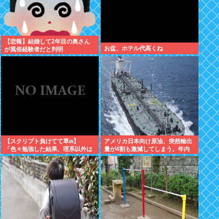
【悲報】結婚して2年目の奥さん
お盆、ホテル代高くね
が風俗経験者だと判明
【スクリプト負けてて草w】
アメリカ日本向け原油、突然輸出
「色々勉強した結果、理系以外は
量が4割も激減してしまう。年内
エラー品だと気付いた【ガチ】」
高市ナフサ足りる予定が怪しくな
について、もっと具体的に話そう
りはじめる
か