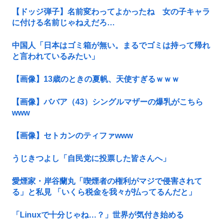
【ドッジ弾子】名前変わってよかったね 女の子キャラ
に付ける名前じゃねえだろ…
中国人「日本はゴミ箱が無い。まるでゴミは持って帰れ
と言われているみたい」
【画像】13歳のときの夏帆、天使すぎるｗｗｗ
【画像】ババア（43）シングルマザーの爆乳がこちら
www
【画像】セトカンのティファwww
うじきつよし「自民党に投票した皆さんへ」
愛煙家・岸谷蘭丸「喫煙者の権利がマジで侵害されて
る」と私見 「いくら税金を我々が払ってるんだと」
「Linuxで十分じゃね…？」世界が気付き始める