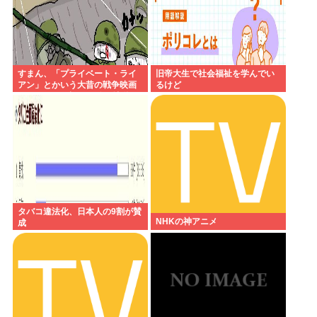
すまん、「プライベート・ライ
旧帝大生で社会福祉を学んでい
アン」とかいう大昔の戦争映画
るけど
見てみたら最初の30分で地獄な
んだが…これずっと続く感じ？
タバコ違法化、日本人の9割が賛
NHKの神アニメ
成