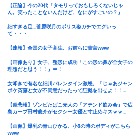
【正論】今の20代「タモリっておもしろくないじゃ
ん。笑ったことないんだけど、なにがすごいの？」
細すぎる足...菅原咲月のポリス姿ガチでエグいっ
て・・・
【速報】全国の女子高生、お前らに苦言www
【画像あり】女子、整形に成功「この形の鼻が全女子の
理想だと思う！！」⇒！
女叩きで有名な細川バレンタイン激怒。「じゃあジャン
ポケ斉藤と女が不同意だったって証拠を出せよ！！...
【超悲報】ゾンビたばこ売人の「アテンド飲み会」で広
島カープ田村俊介がセクシー女優と寸止めキスｗｗ...
【画像】爆乳の青山ひかる、小6の時のボディがこちら
www