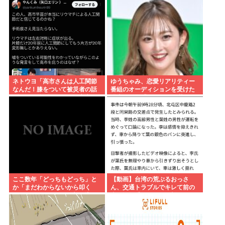
集が折檻(動画有)。ホテルはブル
ドーザーで撤去
ネトウヨ「高市さんは人工関節
ゆうちゃみ、恋愛リアリティー
なんだ！膝をついて被災者の話
番組のオーディションを受けた
聞くとか拷問だろ！」⇒高市の
過去を激白「10回くらい落ちて
膝に人工関節の手術痕が見当た
るんです」
らない
ここ数年「どっちもどっち」と
【動画】台湾の荒ぶるおっさ
か「まだわからないから叩く
ん、交通トラブルでキレて前の
な」とかゆうチキン野郎が増え
車の運転手をナイフで斬りつけ
たけどどっから来たの？(´・ω・
るも壮絶な返り討ちにあう
`)