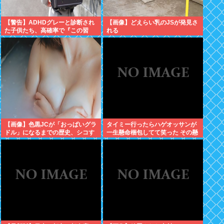
【警告】ADHDグレーと診断され
【画像】どえらい乳のJSが発見さ
た子供たち、高確率で『この習
れる
慣』をやっていた→！！！
【画像】色黒JCが「おっぱいグラ
タイミー行ったらハゲオッサンが
ドル」になるまでの歴史、シコす
一生懸命梱包してて笑った その懸
ぎるwww
命さを別の場面で活かせよ