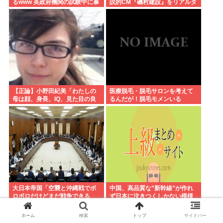
るwww 英政府機関の試験中に暴
説的CM『磯村建設』をリアルタ
走「架空人物になり承認要求」
イムで見たことあるお爺さんモ
メンは存在するのか？
【正論】小野田紀美「わたしの
医療脱毛・脱毛サロンを考えて
母は顔、身長、IQ、見た目の良
るんだが！脱毛モメンいる
さで白人に股を開いた。ジャッ
か？？
プオスを選ばなくてわたしの幸
せがある」
大日本帝国「空襲と沖縄戦でボ
中国、高品質な”新幹線”が作れ
ロボロだけどまだ戦争できる
ず日本に泣きつくしかない模様
ぞ！」言うほどか？
www
ホーム
検索
トップ
サイドバー