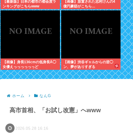
【最新版】日本の都市の都会度ラ
【画像】放置された志村けんの4
ンキングがこちらwww
億円豪邸がこちら…
【画像】身長136cmの低身長Å◯
【画像】渋谷ギャルからの逆◯
女優えっっっっっっど
ン、夢がありすぎる
ホーム
なんG
高市首相、「お試し改憲」へwww
2026.05.28 16:16