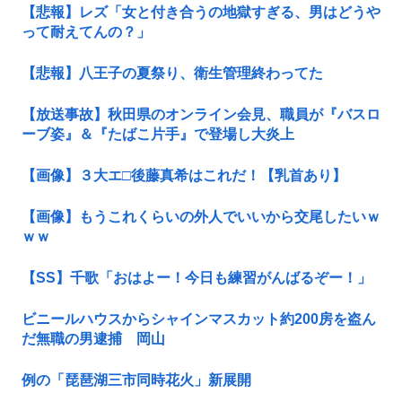
【悲報】レズ「女と付き合うの地獄すぎる、男はどうや
って耐えてんの？」
【悲報】八王子の夏祭り、衛生管理終わってた
【放送事故】秋田県のオンライン会見、職員が『バスロ
ーブ姿』＆『たばこ片手』で登場し大炎上
【画像】３大エ□後藤真希はこれだ！【乳首あり】
【画像】もうこれくらいの外人でいいから交尾したいｗ
ｗｗ
【SS】千歌「おはよー！今日も練習がんばるぞー！」
ビニールハウスからシャインマスカット約200房を盗ん
だ無職の男逮捕 岡山
例の「琵琶湖三市同時花火」新展開