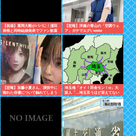
【祝福】重岡大毅がパパに！濵田
【悲報】洋服の青山の「空調ウェ
崇裕と同時結婚発表でファン歓喜
ア」ガチでエグいwww
【悲報】加藤小夏さん、演技中に
埼玉俺「オイ！田舎モン！w」大
惚れた俳優について触れてしまう
阪人「…埼玉言うほど栄えてない
やん」俺「でも、西やんw」