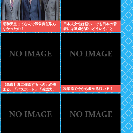
昭和天皇ってなんで戦争責任取ら
日本人女性は軽い←でも日本の若
なかったの？
者には童貞が多いどういうこと
や？
【高市】真に備蓄するべきもの決
秋葉原で今から飲める奴いる？
まる。「パスポート」「英語力」
「海外からアクセスして日本円を
海外送金出来るネットバンク」