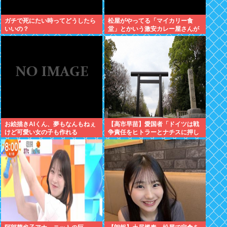
ガチで死にたい時ってどうしたら
松屋がやってる「マイカリー食
いいの？
堂」とかいう激安カレー屋さんが
こちらwww
お絵描きAIくん、夢もなんもねぇ
【高市早苗】愛国者「ドイツは戦
けど可愛い女の子も作れる
争責任をヒトラーとナチスに押し
付けたくせに日本を批判しゅりゅ
なぁぁぁぁぁ！」