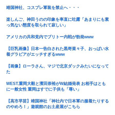
靖国神社、コスプレ軍装を禁止へ・・・
楽しんご、神田うのの印象を率直に吐露「あまりにも素
っ気ない態度を取られて寂しい」
アメリカの共和党内でブリトー内戦が勃発www
【巨乳画像】日本一告白された黒嵜菜々子、おっぱい水
着グラビアがエッチすぎるwww
【画像】ローラさん、マジで北京ダックみたいになって
た
WEST.重岡大毅と濱田崇裕がW結婚発表 お相手はとも
に一般女性 重岡はすでに子供も「尊い」
【高市早苗】靖国神社「神社内で日本軍の服着たりする
のやめろ！」遊就館のお土産屋がこちら