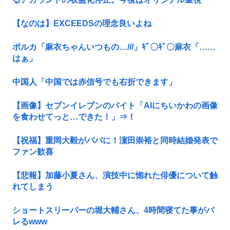
【なのは】EXCEEDSの理念良いよね
ポルカ「麻衣ちゃんいつもの…///」ｷﾞ〇ｷﾞ〇麻衣「……
はぁ」
中国人「中国では赤信号でも右折できます」
【画像】セブンイレブンのバイト「AIにちいかわの画像
を食わせてっと…できた！」⇒！
【祝福】重岡大毅がパパに！濵田崇裕と同時結婚発表で
ファン歓喜
【悲報】加藤小夏さん、演技中に惚れた俳優について触
れてしまう
ショートスリーパーの堀大輔さん、4時間寝てた事がバ
レるwww