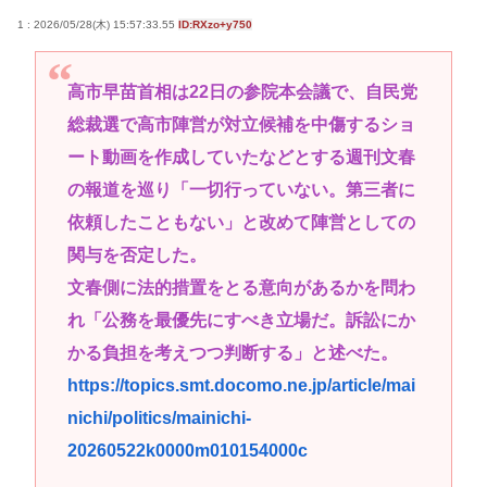
1 : 2026/05/28(木) 15:57:33.55
ID:RXzo+y750
高市早苗首相は22日の参院本会議で、自民党
総裁選で高市陣営が対立候補を中傷するショ
ート動画を作成していたなどとする週刊文春
の報道を巡り「一切行っていない。第三者に
依頼したこともない」と改めて陣営としての
関与を否定した。
文春側に法的措置をとる意向があるかを問わ
れ「公務を最優先にすべき立場だ。訴訟にか
かる負担を考えつつ判断する」と述べた。
https://topics.smt.docomo.ne.jp/article/mai
nichi/politics/mainichi-
20260522k0000m010154000c