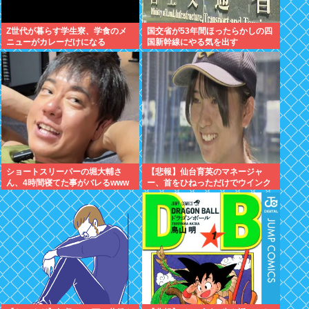
Z世代が暮らす学生寮、学食のメ
国交省が53年間ほったらかしの四
ニューがカレーだけになる
国新幹線にやる気を出す
ショートスリーパーの堀大輔さ
【悲報】仙台育英のマネージャ
ん、4時間寝てた事がバレるwww
ー、首をひねっただけでウインク
したことにされてしまうｗｗｗ