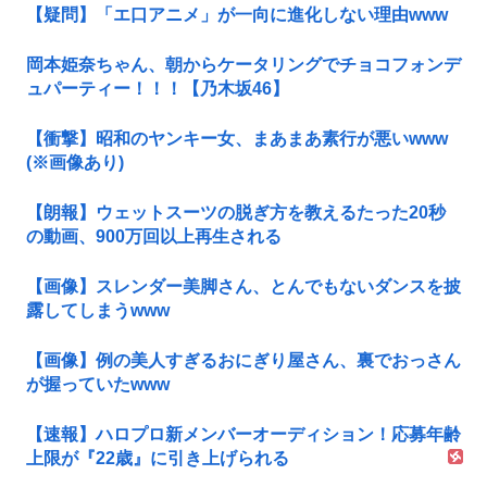
【疑問】「エ口アニメ」が一向に進化しない理由www
岡本姫奈ちゃん、朝からケータリングでチョコフォンデ
ュパーティー！！！【乃木坂46】
【衝撃】昭和のヤンキー女、まあまあ素行が悪いwww
(※画像あり)
【朗報】ウェットスーツの脱ぎ方を教えるたった20秒
の動画、900万回以上再生される
【画像】スレンダー美脚さん、とんでもないダンスを披
露してしまうwww
【画像】例の美人すぎるおにぎり屋さん、裏でおっさん
が握っていたwww
【速報】ハロプロ新メンバーオーディション！応募年齢
上限が『22歳』に引き上げられる