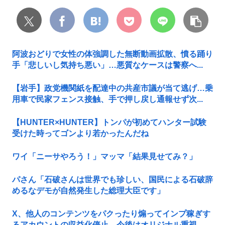
阿波おどりで女性の体強調した無断動画拡散、憤る踊り
手「悲しいし気持ち悪い」…悪質なケースは警察へ...
【岩手】政党機関紙を配達中の共産市議が当て逃げ…乗
用車で民家フェンス接触、手で押し戻し通報せず次...
【HUNTER×HUNTER】トンパが初めてハンター試験
受けた時ってゴンより若かったんだね
ワイ「ニーサやろう！」マッマ「結果見せてみ？」
パさん「石破さんは世界でも珍しい、国民による石破辞
めるなデモが自然発生した総理大臣です」
X、他人のコンテンツをパクったり煽ってインプ稼ぎす
るアカウントの収益化停止。今後はオリジナル重視