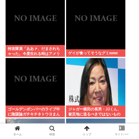
特攻隊員「ああァ、だまされち
ゲイが食ってそうなグミwww
ゃった。今度生れる時はアメリ
カへ生れるぞ」
ゴールデンボンバーのライブ中
ジャガー横田の長男・JJくん、
に陰謀論ガチキチネトウヨまん
被災地に送るべきではないもの
さんが乱入www
とは？ 「千羽鶴… めちゃくちゃ
迷惑らしい」
ホーム
検索
トップ
サイドバー