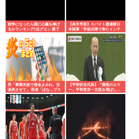
戦争になったら国に心臓を捧げ
【高市早苗】スパイト愚連隊日
るかランキング1位グエン 最下
本陸軍「学徒出陣で来たインテ
位ジャップ
リのクソガキ気に入らねえから
壮絶イジメしてやる」
男「事業失敗で借金まみれ。安
【平和祈念式典】「痛恨のエラ
楽死させて」 医者「ほな…プス
ー」平和宣言一文読み飛ばし…
ッ」→ 「やっぱ死にたくないよ
長崎市長「つい熱くなって」
ぉ」 医者「えぇ…」 死亡
NPT義務履行求める重要一文