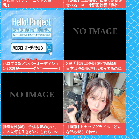
阿部華也子アナ ニットの巨
【朗報】土居楓奏、松屋で定食を
乳！！
食べる ⇒ 小野田紗栞「意外！
親近感持った」
ハロプロ新メンバーオーディショ
X民「北欧は税金50%で高福祉、
ン2026ｷﾀ━━━━(ﾟ∀ﾟ)━━━━!!
日本は税金45.7%も取ってるのに
低福祉、おかしいよ」 11万いいね
独身女性(46)「子供も産めない、
【画像】Hカップグラドル「どん
この先何を生きがいにしたらいい
な私も愛してね❤」
の？」