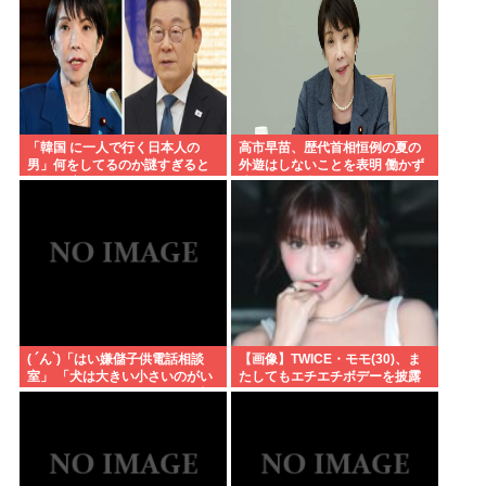
「韓国 に一人で行く日本人の
高市早苗、歴代首相恒例の夏の
男」何をしてるのか謎すぎると
外遊はしないことを表明 働かず
話題に 言われてみれば確かにそ
連日終日公邸のもよう
うだよな…
( ´ん`)「はい嫌儲子供電話相談
【画像】TWICE・モモ(30)、ま
室」 「犬は大きい小さいのがい
たしてもエチエチボデーを披露
るのになんで猫はみんな同じ大
www
きさなの？」