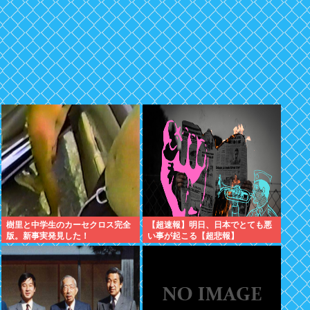
樹里と中学生のカーセクロス完全
【超速報】明日、日本でとても悪
版。新事実発見した！
い事が起こる【超悲報】