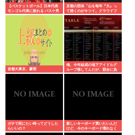
【バスケットボール】日本代表
京都の団体「山を毎年『大』っ
モンゴル代表に敗れる バスケ男
て焼くのがキツイ。クラウドフ
子
ァンディングで支援してくださ
い」
俺、今年結成の地下アイドルグ
首都大東京、豪雨
ループ推してんだが、競合に負
けてる。
ガチで死にたい時ってどうした
新しいキーボード買いたいんだ
らいいの？
けど、今のキーボード壊れなく
て買う理由が見つからない