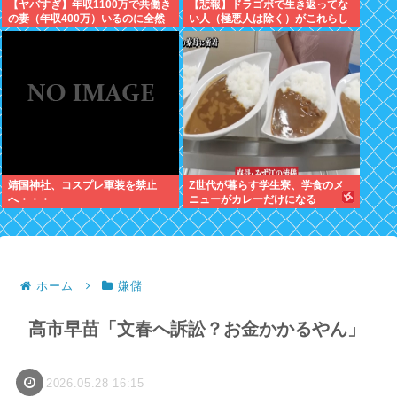
【ヤバすぎ】年収1100万で共働き
【悲報】ドラゴボで生き返ってな
の妻（年収400万）いるのに全然
い人（極悪人は除く）がこれらし
豪華な暮らしできない現実辛すぎ
いwww
ワロタwww
靖国神社、コスプレ軍装を禁止
Z世代が暮らす学生寮、学食のメ
へ・・・
ニューがカレーだけになる
ホーム
嫌儲
高市早苗「文春へ訴訟？お金かかるやん」
2026.05.28 16:15