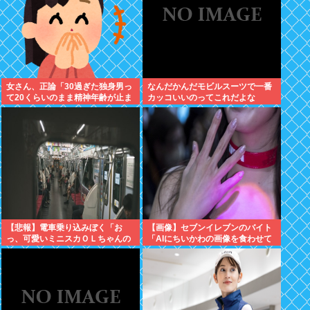
女さん、正論「30過ぎた独身男っ
なんだかんだモビルスーツで一番
て20くらいのまま精神年齢が止ま
カッコいいのってこれだよな
っていて気持ち悪い」話題にwww
【悲報】電車乗り込みぼく「お
【画像】セブンイレブンのバイト
っ、可愛いミニスカＯＬちゃんの
「AIにちいかわの画像を食わせて
隣あいてんじゃん！座ったろ！」
っと…できた！」⇒！
⇒！