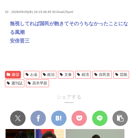
32 : 2026/05/28(木) 16:15:46.85
ID:OowC/Syn0
無視してれば国民が飽きてそのうちなかったことにな
る風潮
安倍晋三
嫌儲
お金
政治
文春
経済
自民党
芸能
週刊誌
高市早苗
シェアする