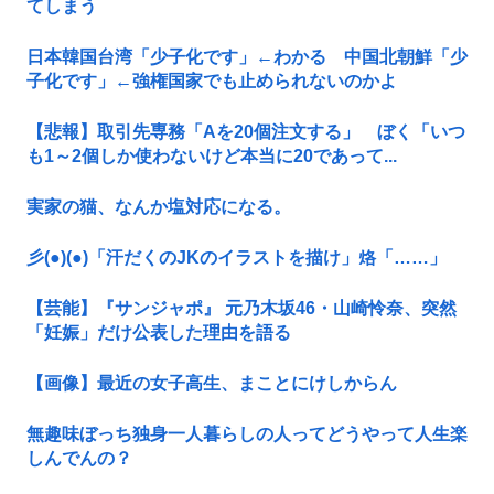
てしまう
日本韓国台湾「少子化です」←わかる 中国北朝鮮「少
子化です」←強権国家でも止められないのかよ
【悲報】取引先専務「Aを20個注文する」 ぼく「いつ
も1～2個しか使わないけど本当に20であって...
実家の猫、なんか塩対応になる。
彡(●)(●)「汗だくのJKのイラストを描け」烙「……」
【芸能】『サンジャポ』 元乃木坂46・山崎怜奈、突然
「妊娠」だけ公表した理由を語る
【画像】最近の女子高生、まことにけしからん
無趣味ぼっち独身一人暮らしの人ってどうやって人生楽
しんでんの？