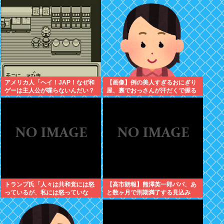
アメリカ人「ヘイ！JAP！なぜ和
【画像】例の美人すぎるおにぎり
ゲーは主人公が喋らないんだい？
屋、裏でおっさんが汗だくで握る
異様だよ？」
超ド級の共同作業だったwww
トランプ氏「人々は共和党には怒
【高市朗報】熊澤英一郎パパ、あ
っているが、私には怒っていな
と数ヶ月で刑期満了する見込み
い」