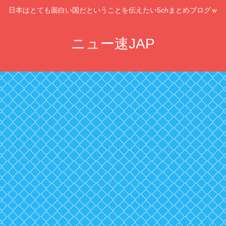
日本はとても面白い国だということを伝えたい5chまとめブログｗ
ニュー速JAP