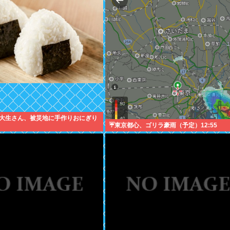
大生さん、被災地に手作りおにぎり
☔東京都心、ゴリラ豪雨（予定）12:55