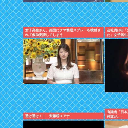
女子高生さん、顔面にクマ撃退スプレーを噴射さ
会社員(26
れて救助要請してしまう
た」女子高生
有識者「日本
透け透け！！ 安藤萌々アナ
何故だ…」