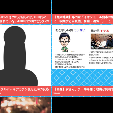
50%引きの札が貼られた3000円の
【熊本地震】専門家「イオンモール熊本の
されていない1000円の肉では安いの
に…喫煙所と自販機」警察・消防「」←こ
父の答え「50%引きの肉」
れ・・・
にフルボッキデカチン見せた時の反応
【画像】女さん、チー牛を嫌う理由が判明
w
www