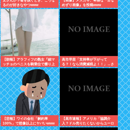
女さんが下着を脱ぐとき、こうな
【画像】メスガキ、卑猥な『舌な
るのが好きなやつwww
めずり画像』を投稿www
【朗報】アラフィフの熟女『細マ
高市早苗「支持率が下がって
ッチョのペニスを騎乗位で擦り上
る？！なら消費減税よ！！」→さ
げたい』
らに下落
【悲報】ワイの会社「解約率
【高市速報】アメリカ「協調介
100%」で想像以上にヤバいwww
入？ドル売りたくないからユーロ
売るわ」EU激怒www