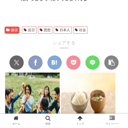
嫌儲
反日
思想
日本人
社会
シェアする
昔の若者「ライター業っていい
まさかとは思うが今どき味噌汁
ホーム
検索
トップ
サイドバー
なぁ、憧れるなぁ」→現在
飲んでるアホおらんよね？ 今す