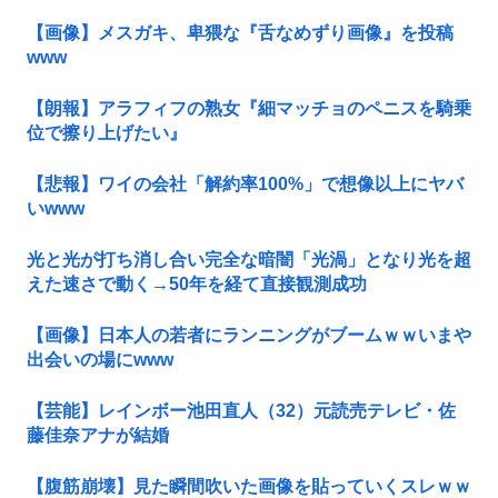
【画像】メスガキ、卑猥な『舌なめずり画像』を投稿
www
【朗報】アラフィフの熟女『細マッチョのペニスを騎乗
位で擦り上げたい』
【悲報】ワイの会社「解約率100%」で想像以上にヤバ
いwww
光と光が打ち消し合い完全な暗闇「光渦」となり光を超
えた速さで動く→50年を経て直接観測成功
【画像】日本人の若者にランニングがブームｗｗいまや
出会いの場にwww
【芸能】レインボー池田直人（32）元読売テレビ・佐
藤佳奈アナが結婚
【腹筋崩壊】見た瞬間吹いた画像を貼っていくスレｗｗ