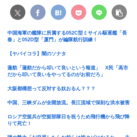
中国海軍の艦隊に所属する052C型ミサイル駆逐艦「長
春」と052D型「厦門」が編隊航行訓練！
【ヤバイコラ】闇のソナタ
蓮舫「蓮舫だから叩いて良いという報道」 X民「高市
だから叩いて良いをやってるのがお前だろ」
大阪都構想って反対する奴おるん？？？
中国、三峡ダムが全開放流。長江流域で深刻な洪水被害
ロシア空挺兵が空挺部隊日を祝うため飛行機から飛び降
りて死亡！