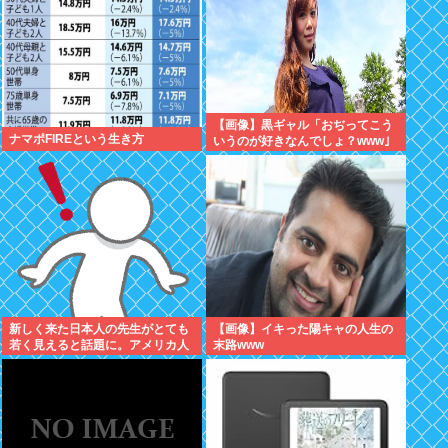
【画像】黒ギャル「おぢってこう
ナマポFIREという生き方
いうのが好きなんでしょ？www」
ﾄﾞﾝｯ！
新しく来た日本人の先生がとても
【画像】イキった陽キャの人生の
若く見えると話題に。アメリカ人
末路www
から『日本人...