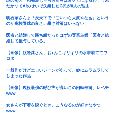
謎の勢力「AI発展したらお前らは皆クビになるわ」→未
だかつてAIのせいで失業したG民が0人の理由
明石家さんま「炎天下で『こいつら大変やなぁ』という
のが高校野球の良さ。暑さ対策はいらない」
医者と結婚して勝ち組だったはずの専業主婦「医者と結
婚して後悔している」
【画像】渡邊渚さん、お●んこギリギリの水着着ててワ
ロタ
一般作だけどエロいシーンがあって、妙にムラムラして
しまった作品
【画像】現役最強の呼び声が高いこの回転寿司、レベチ
www
女さんが下着を脱ぐとき、こうなるのが好きなやつ
www