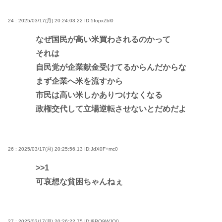
24 : 2025/03/17(月) 20:24:03.22
ID:5IopxZbl0
なぜ国民が高い米買わされるのかって
それは
自民党が企業献金受けてるからんだからな
まず企業へ米を流すから
市民は高い米しかありつけなくなる
政権交代して立場逆転させないとだめだよ
26 : 2025/03/17(月) 20:25:56.13
ID:JdX0F+mc0
>>1
可哀想な貧困ちゃんねぇ
27 : 2025/03/17(月) 20:26:22.75
ID:l8PQ9WJQ0