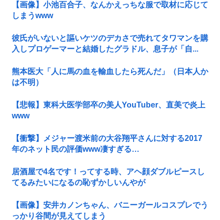
【画像】小池百合子、なんかえっちな服で取材に応じて
しまうwww
彼氏がいないと謳いケツのデカさで売れてタワマンを購
入しプロゲーマーと結婚したグラドル、息子が「自...
熊本医大「人に馬の血を輸血したら死んだ」（日本人か
は不明）
【悲報】東科大医学部卒の美人YouTuber、直美で炎上
www
【衝撃】メジャー渡米前の大谷翔平さんに対する2017
年のネット民の評価www凄すぎる…
居酒屋で4名です！ってする時、アヘ顔ダブルピースし
てるみたいになるの恥ずかしいんやが
【画像】安井カノンちゃん、バニーガールコスプレでう
っかり谷間が見えてしまう