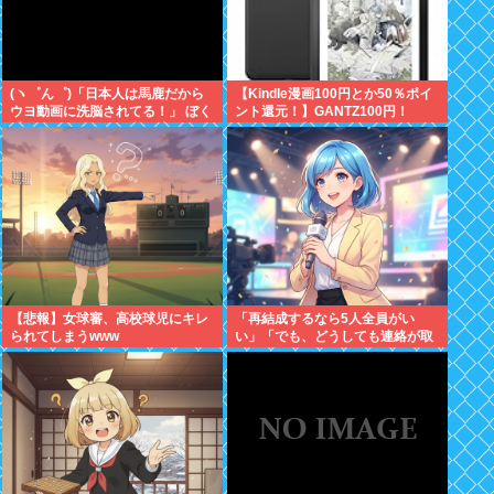
(ヽ゜ん゜)「日本人は馬鹿だから
【Kindle漫画100円とか50％ポイ
ウヨ動画に洗脳されてる！」 ぼく
ント還元！】GANTZ100円！
「じゃあサヨ動画で逆に洗脳すれ
Dreams、本日のバーガーがセー
ばええやん」 (ヽ´ん`)「…」
ル中！BUNGO、Harlem Beat、
新テニスの王子様、グラゼニ、シ
ュート！新たなる伝説などポイン
ト還元！
【悲報】女球審、高校球児にキレ
「再結成するなら5人全員がい
られてしまうwww
い」「でも、どうしても連絡が取
れなくて…」元ZONE・
MIZUHO（38）が明かす「19年ぶ
りに芸能界復帰」した本当の理由