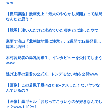
ｗｗ
【徹底議論】漫画史上「最大のやらかし展開」って結局
なんだと思う？
【競馬】凄いんだけど求めていた凄さとは違ったやつ
豪雨で流出「北朝鮮地雷に注意」、2週間で12個発見…
韓国北西部！
木村容疑者の爆乳同級生、インタビューを受けてしまう
www
逃げ上手の若君の公式X、トンデモない物を公開www
【画像】この若槻千夏(42)とセ●クスしたくないヤツな
んているの？
【画像】黒ギャル「おぢってこういうのが好きなんでし
ょ？www」ﾄﾞﾝｯ！