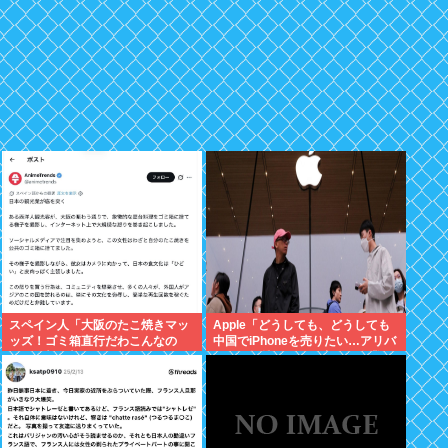
スペイン人「大阪のたこ焼きマッ
Apple「どうしても、どうしても
ッズ！ゴミ箱直行だわこんなの
中国でiPhoneを売りたい…アリバ
w」←大炎上してしまう
バさん提携しよ！」中国AI企業に
追い風