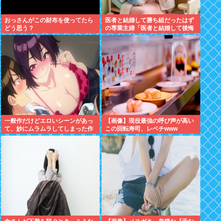
おっさんがこの財布を使ってたら
医者と結婚して勝ち組だったはず
どう思う？
の専業主婦「医者と結婚して後悔
している」
一般作だけどエロいシーンがあっ
【画像】現役最強の呼び声が高い
て、妙にムラムラしてしまった作
この回転寿司、レベチwww
品