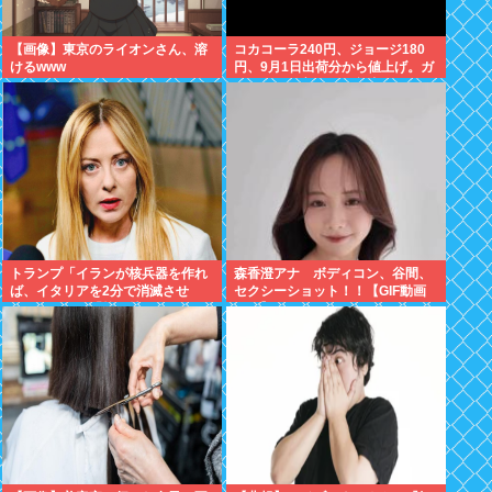
【画像】東京のライオンさん、溶
コカコーラ240円、ジョージ180
けるwww
円、9月1日出荷分から値上げ。ガ
ソリンより高いとか意味不明すぎ
る
トランプ「イランが核兵器を作れ
森香澄アナ ボディコン、谷間、
ば、イタリアを2分で消滅させ
セクシーショット！！【GIF動画
る」メローニ「核を持っている国
あり】
で実際に使ったアホはアメリカだ
けｗ」