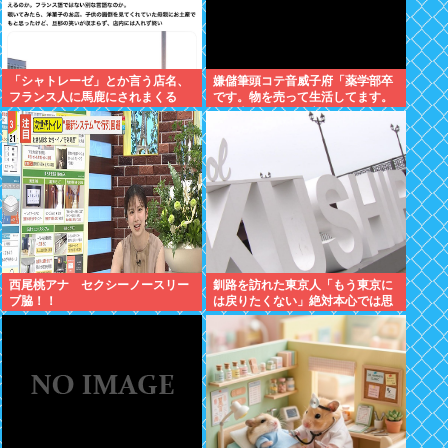
「シャトレーゼ」とか言う店名、
嫌儲筆頭コテ音威子府「薬学部卒
フランス人に馬鹿にされまくる
です。物を売って生活してます。
何を売ってるかは言えません」
西尾桃アナ セクシーノースリー
釧路を訪れた東京人「もう東京に
ブ脇！！
は戻りたくない」絶対本心では思
ってないよな