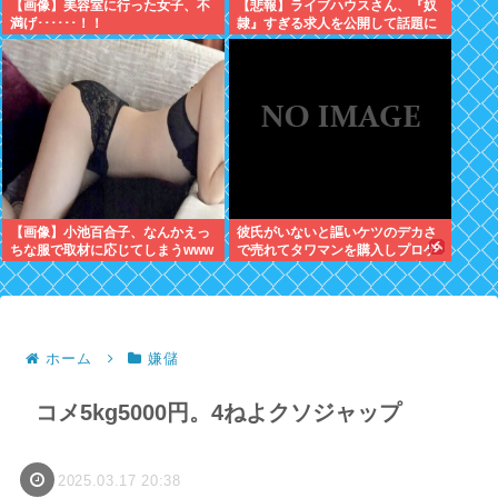
【画像】美容室に行った女子、不
【悲報】ライブハウスさん、『奴
満げ･･････！！
隷』すぎる求人を公開して話題に
【画像】小池百合子、なんかえっ
彼氏がいないと謳いケツのデカさ
ちな服で取材に応じてしまうwww
で売れてタワマンを購入しプロゲ
ーマーと結婚したグラドル、息子
が「自閉スペクトラム症」と診断
され泣く
ホーム
嫌儲
コメ5kg5000円。4ねよクソジャップ
2025.03.17 20:38