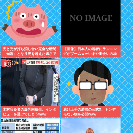
光と光が打ち消し合い完全な暗闇
【画像】日本人の若者にランニン
「光渦」となり光を超えた速さで
グがブームｗｗいまや出会いの場
動く→50年を経て直接観測成功
にwww
木村容疑者の爆乳同級生、インタ
逃げ上手の若君の公式X、トンデ
ビューを受けてしまうwww
モない物を公開www