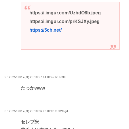
https:/i.imgur.com/UzbdO8b.jpeg
https:/i.imgur.com/prKSJXy.jpeg
https://5ch.net/
2 : 2025/03/17(月) 20:18:27.64
ID:o21idXn90
たっかwww
3 : 2025/03/17(月) 20:18:56.95
ID:95XU1Wegd
セレブ米