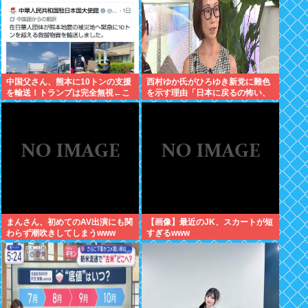
中国父さん、熊本に10トンの支援
西村ゆか氏がひろゆき新党に難色
を輸送！トランプは完全無視←こ
を示す理由「日本に戻るの怖い、
れ
日本人が怖いから」何やら心当た
りがある模様
まんさん、初めてのAV出演にも関
【画像】最近のJK、スカートが短
わらず潮吹きしてしまうwww
すぎるwww