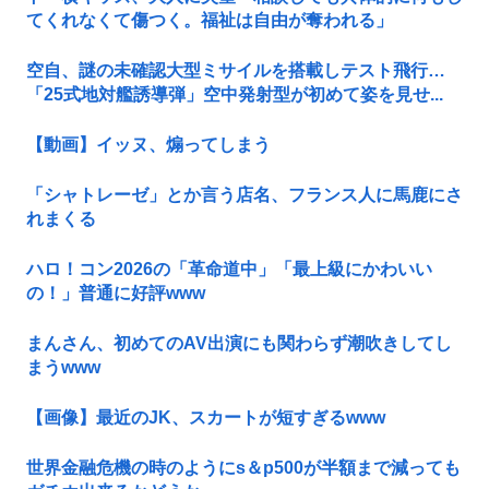
てくれなくて傷つく。福祉は自由が奪われる」
空自、謎の未確認大型ミサイルを搭載しテスト飛行…
「25式地対艦誘導弾」空中発射型が初めて姿を見せ...
【動画】イッヌ、煽ってしまう
「シャトレーゼ」とか言う店名、フランス人に馬鹿にさ
れまくる
ハロ！コン2026の「革命道中」「最上級にかわいい
の！」普通に好評www
まんさん、初めてのAV出演にも関わらず潮吹きしてし
まうwww
【画像】最近のJK、スカートが短すぎるwww
世界金融危機の時のようにs＆p500が半額まで減っても