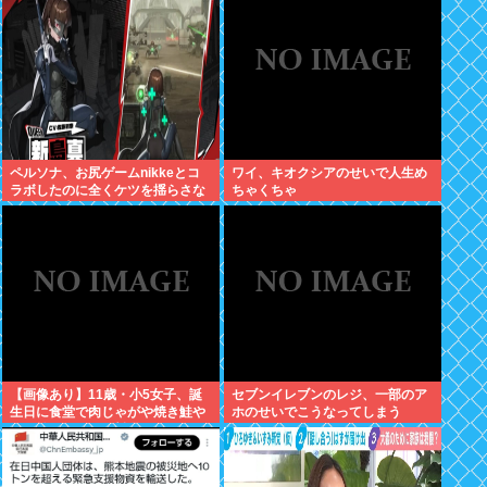
ペルソナ、お尻ゲームnikkeとコ
ワイ、キオクシアのせいで人生め
ラボしたのに全くケツを揺らさな
ちゃくちゃ
いため炎上
【画像あり】11歳・小5女子、誕
セブンイレブンのレジ、一部のア
生日に食堂で肉じゃがや焼き鮭や
ホのせいでこうなってしまう
玉子焼きなど一品料理をオジサン
みたいに食べる