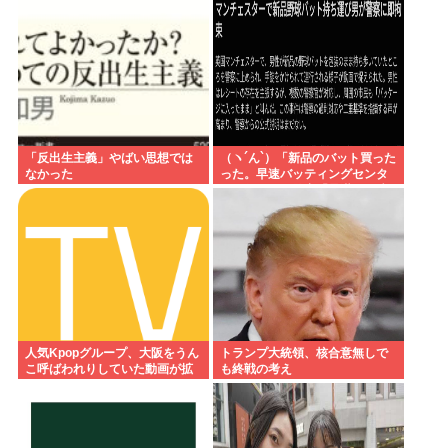
「反出生主義」やばい思想では
（ヽ´ん`）「新品のバット買った
なかった
った。早速バッティングセンタ
ーに行くか」警察「暴漢だ！逮
捕する！（ヽ°ん°）「」
人気Kpopグループ、大阪をうん
トランプ大統領、核合意無しで
こ呼ばわれりしていた動画が拡
も終戦の考え
散www