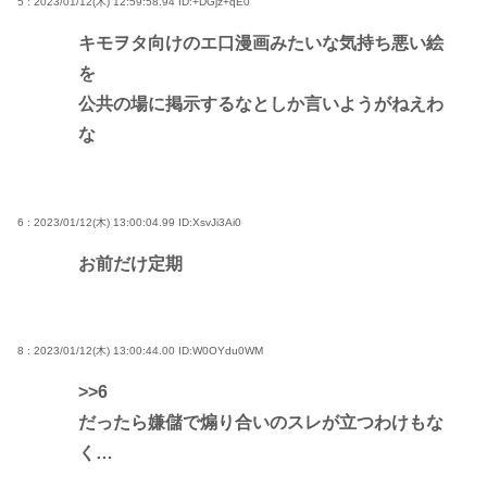
5 : 2023/01/12(木) 12:59:58.94
ID:+DGjz+qE0
キモヲタ向けのエ口漫画みたいな気持ち悪い絵
を
公共の場に掲示するなとしか言いようがねえわ
な
6 : 2023/01/12(木) 13:00:04.99
ID:XsvJi3Ai0
お前だけ定期
8 : 2023/01/12(木) 13:00:44.00
ID:W0OYdu0WM
>>6
だったら嫌儲で煽り合いのスレが立つわけもな
く…