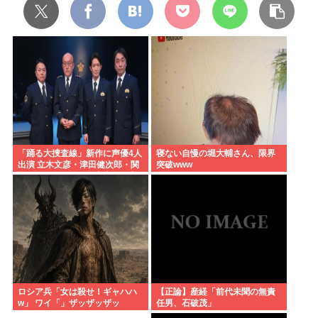
「踊る大捜査線」新作に声優4人
寝ない自慢の堀大輔さん、限界
出演 立木文彦・津田健次郎・関
突破www
智一・野島健児ら警察庁の最高
幹部役で
ロシア兵「女は殺せ！ギャハハ
【正論】産経「前代未聞の無責
w」 ワイ「」ザッザッザッ
任男、石破茂」