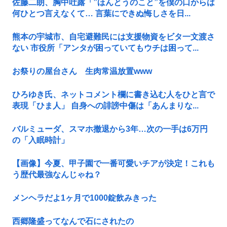
佐藤二朗、胸中吐露「”ほんとうのこと”を僕の口からは
何ひとつ言えなくて… 言葉にできぬ悔しさを日...
熊本の宇城市、自宅避難民には支援物資をビタ一文渡さ
ない 市役所「アンタが困っていてもウチは困って...
お祭りの屋台さん 生肉常温放置www
ひろゆき氏、ネットコメント欄に書き込む人をひと言で
表現「ひま人」 自身への誹謗中傷は「あんまりな...
バルミューダ、スマホ撤退から3年…次の一手は6万円
の「入眠時計」
【画像】今夏、甲子園で一番可愛いチアが決定！これも
う歴代最強なんじゃね？
メンヘラだよ1ヶ月で1000錠飲みきった
西郷隆盛ってなんで石にされたの