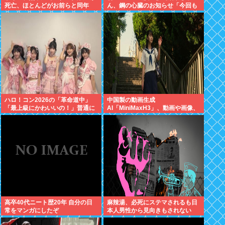
死亡、ほとんどがお前らと同年
ん、鋼の心臓のお知らせ「今回も
代、若者は無問題
緊張してません」
ハロ！コン2026の「革命道中」
中国製の動画生成
「最上級にかわいいの！」普通に
AI「MiniMaxH3」、動画や画像、
好評wwwww
音楽の参照機能搭載でディープフ
ェイク作り放題に。終わりの始ま
りか
高卒40代ニート歴20年 自分の日
麻辣湯、必死にステマされるも日
常をマンガにしたぞ
本人男性から見向きもされない