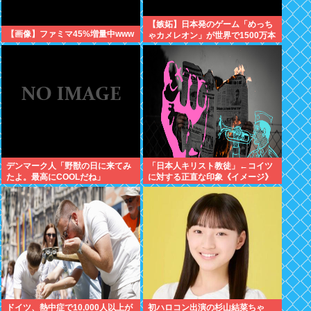
【嫉妬】日本発のゲーム「めっち
【画像】ファミマ45%増量中www
ゃカメレオン」が世界で1500万本
売れる
デンマーク人「野獣の日に来てみ
「日本人キリスト教徒」←コイツ
たよ。最高にCOOLだね」
に対する正直な印象《イメージ》
ドイツ、熱中症で10,000人以上が
初ハロコン出演の杉山結菜ちゃ