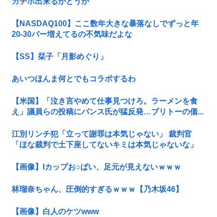
ガチホ出来るかどうか
【NASDAQ100】ここ数年大きな暴落なしでずっと年
20-30パー増えてるの不気味だよな
【SS】栞子「月影めぐり」
あいつほんま何とでもコラボするわ
【米国】「泣き言やめて仕事見つけろ。ラーメンを食
え」議員らの投稿にバンス氏が猛反発…ブリトーの価...
江別リンチ犯「立って謝罪は本気じゃない」 裁判官
「ほな裁判で土下座してないキミは本気じゃないな」
【画像】Iカップお○ぱい、足元が見えないｗｗｗ
林瑠奈ちゃん、圧倒的すぎるｗｗｗ【乃木坂46】
【画像】白人のケツwww