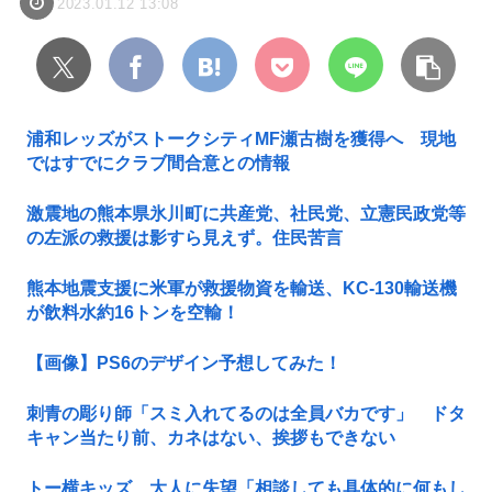
2023.01.12 13:08
浦和レッズがストークシティMF瀬古樹を獲得へ 現地
ではすでにクラブ間合意との情報
激震地の熊本県氷川町に共産党、社民党、立憲民政党等
の左派の救援は影すら見えず。住民苦言
熊本地震支援に米軍が救援物資を輸送、KC-130輸送機
が飲料水約16トンを空輸！
【画像】PS6のデザイン予想してみた！
刺青の彫り師「スミ入れてるのは全員バカです」 ドタ
キャン当たり前、カネはない、挨拶もできない
トー横キッズ、大人に失望「相談しても具体的に何もし