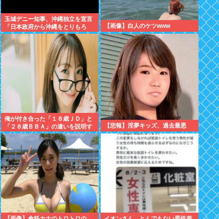
玉城デニー知事、沖縄独立を宣言
【画像】白人のケツwww
「日本政府から沖縄をとりもろ
す！！」
俺が付き合った「１８歳ＪＤ」と
【悲報】淫夢キッズ、過去最悪
「２８歳ＢＢＡ」の違いを説明す
るwww
【画像】倉科カナのトロトロの
イオンさん、とんでもない男性差