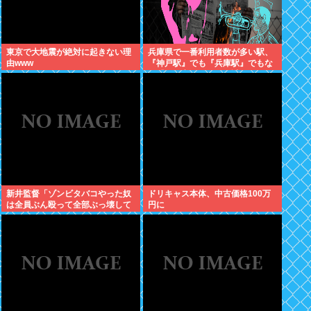
東京で大地震が絶対に起きない理
兵庫県で一番利用者数が多い駅、
由www
『神戸駅』でも『兵庫駅』でもな
く『三ノ宮駅』という謎の駅であ
る事が研究者により発見される
新井監督「ゾンビタバコやった奴
ドリキャス本体、中古価格100万
は全員ぶん殴って全部ぶっ壊して
円に
から辞めたい」