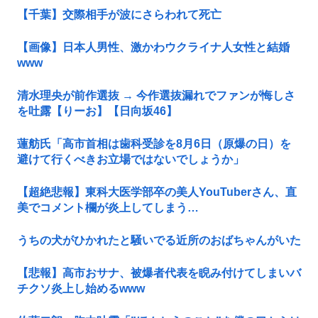
【千葉】交際相手が波にさらわれて死亡
【画像】日本人男性、激かわウクライナ人女性と結婚
www
清水理央が前作選抜 → 今作選抜漏れでファンが悔しさ
を吐露【りーお】【日向坂46】
蓮舫氏「高市首相は歯科受診を8月6日（原爆の日）を
避けて行くべきお立場ではないでしょうか」
【超絶悲報】東科大医学部卒の美人YouTuberさん、直
美でコメント欄が炎上してしまう…
うちの犬がひかれたと騒いでる近所のおばちゃんがいた
【悲報】高市おサナ、被爆者代表を睨み付けてしまいバ
チクソ炎上し始めるwww