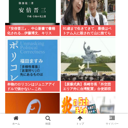
『安倍晋三』、中公新書で書籍
91歳まで生きてきて、最後はベ
化される…伊藤博文、キリス
トナム人に殺されて山に捨てら
ト、天皇と同格に…
れるって日本終わってんだろ高
市てめえ
本物のロリコンはジュニアアイ
【原爆式典】長崎市長「外交団
ドルで抜かない←これ
エリア外に台湾配置」台使節団
「中国意向での変更に失望」→
欠席
ホーム
検索
トップ
サイドバー