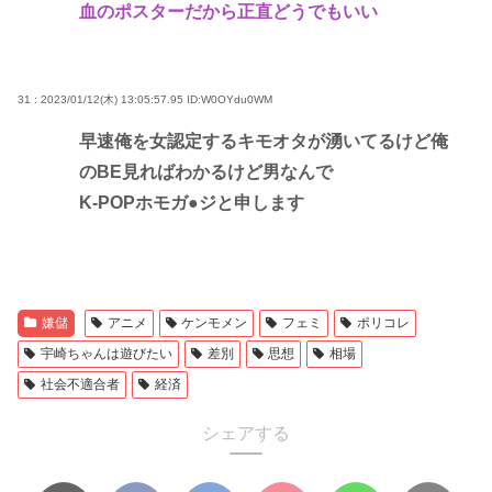
血のポスターだから正直どうでもいい
31 : 2023/01/12(木) 13:05:57.95
ID:W0OYdu0WM
早速俺を女認定するキモオタが湧いてるけど俺
のBE見ればわかるけど男なんで
K-POPホモガ●ジと申します
嫌儲
アニメ
ケンモメン
フェミ
ポリコレ
宇崎ちゃんは遊びたい
差別
思想
相場
社会不適合者
経済
シェアする