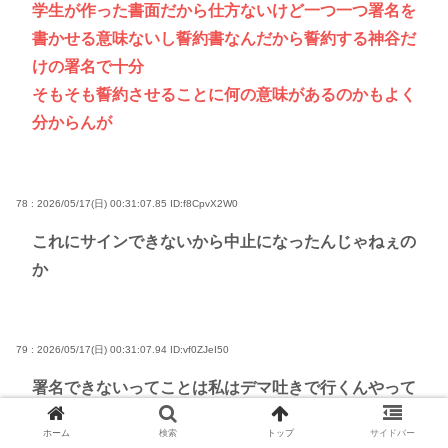
学生が作った書面だから仕方ないけど一つ一つ署名を
書かせる意味ないし誓約書なんだから誓約する神谷だ
けの署名で十分
そもそも誓約させることに何の意味があるのかもよく
分からんが
78 : 2026/05/17(日) 00:31:07.85
ID:f8CpvX2W0
これにサインできないから中止になったんじゃねぇの
か
79 : 2026/05/17(日) 00:31:07.94
ID:vf0ZJeI50
署名できないってことは私はデマ吐きで行くんやって
認めたことだろ
ホーム
検索
トップ
サイドバー