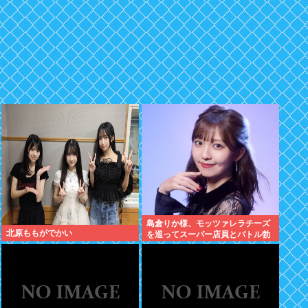
島倉りか様、モッツァレラチーズ
北原ももがでかい
を巡ってスーパー店員とバトル勃
発ｗｗｗ