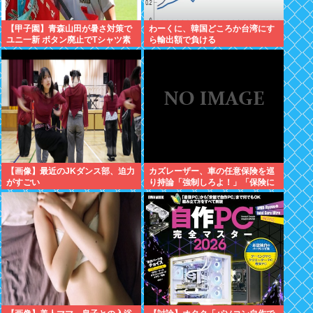
【甲子園】青森山田が暑さ対策で
わーくに、韓国どころか台湾にす
ユニ一新 ボタン廃止でTシャツ素
ら輸出額で負ける
材www
【画像】最近のJKダンス部、迫力
カズレーザー、車の任意保険を巡
がすごい
り持論「強制しろよ！」「保険に
も入れないヤツは運転すんなよ」