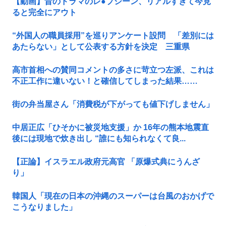
【動画】昔のドラマのレ●プシーン、リアルすぎて今見
ると完全にアウト
“外国人の職員採用”を巡りアンケート設問 「差別には
あたらない」として公表する方針を決定 三重県
高市首相への賛同コメントの多さに苛立つ左派、これは
不正工作に違いない！と確信してしまった結果……
街の弁当屋さん「消費税が下がっても値下げしません」
中居正広「ひそかに被災地支援」か 16年の熊本地震直
後には現地で炊き出し “誰にも知られなくて良...
【正論】イスラエル政府元高官 「原爆式典にうんざ
り」
韓国人「現在の日本の沖縄のスーパーは台風のおかげで
こうなりました」