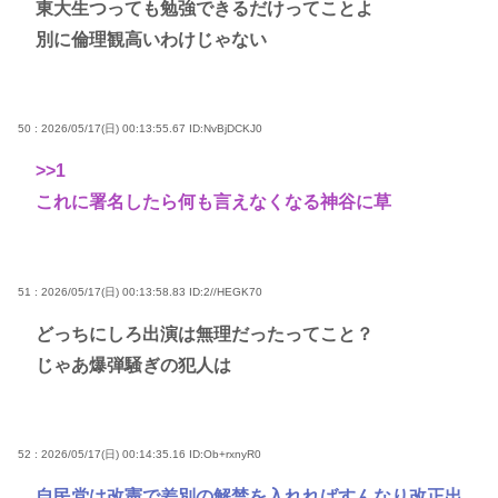
東大生つっても勉強できるだけってことよ
別に倫理観高いわけじゃない
50 : 2026/05/17(日) 00:13:55.67
ID:NvBjDCKJ0
>>1
これに署名したら何も言えなくなる神谷に草
51 : 2026/05/17(日) 00:13:58.83
ID:2//HEGK70
どっちにしろ出演は無理だったってこと？
じゃあ爆弾騒ぎの犯人は
52 : 2026/05/17(日) 00:14:35.16
ID:Ob+rxnyR0
自民党は改憲で差別の解禁を入れればすんなり改正出