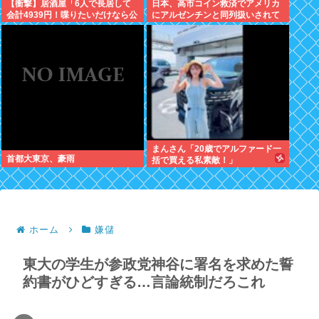
【衝撃】居酒屋「6人で長居して
日本、高市コイン救済でアメリカ
会計4939円！喋りたいだけなら公
にアルゼンチンと同列扱いされて
園に行ってくれ（怒」←これ
いた
www(※画像あり)
まんさん「20歳でアルファード一
首都大東京、豪雨
括で買える私素敵！」
ホーム
嫌儲
東大の学生が参政党神谷に署名を求めた誓
約書がひどすぎる…言論統制だろこれ