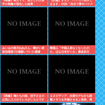
【画像】美人ママ、息子との入浴
【討論】オタク「パソコン自作で
中の画像が流出した結果・・・
きます」DQN「自分で車やバイク
いじれます」
みい山の亜月ねねさん、障がい者
韓国人「中国人来なくなったの
差別漫画で2億稼いでいた模様
か。ほな日本行くわ」最多訪日
www
数、前年同期比19%増
【画像】俺たちの姫、佳子さまの
エヌビディア、次期モデルから搭
お気に入りのドレスがこちらです
載メモリを半減させると発表。突
←コレは可愛過ぎるw w w w w w
然メモリ余り始めるwww