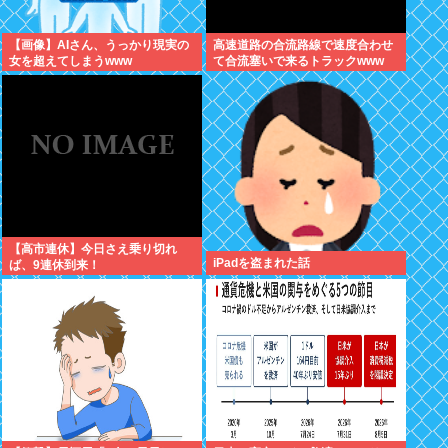
【画像】AIさん、うっかり現実の
高速道路の合流路線で速度合わせ
女を超えてしまうwww
て合流塞いで来るトラックwww
【高市連休】今日さえ乗り切れ
iPadを盗まれた話
ば、9連休到来！