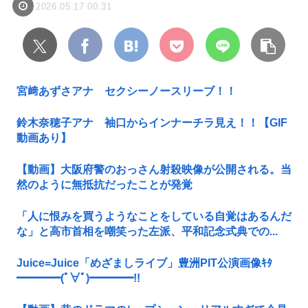
2026.05.17 00:31
宮﨑あずさアナ セクシーノースリーブ！！
鈴木奈穂子アナ 袖口からインナーチラ見え！！【GIF
動画あり】
【動画】大阪府警のおっさん射殺映像が公開される。当
然のように無抵抗だったことが発覚
「人に恨みを買うようなことをしている自覚はあるんだ
な」と高市首相を嘲笑った左派、平和記念式典での...
Juice=Juice「めざましライブ」豊洲PIT公演画像ｷﾀ
━━━━(ﾟ∀ﾟ)━━━━!!