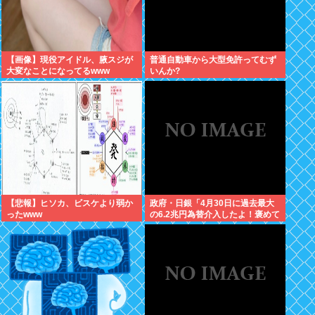
【画像】現役アイドル、腋スジが
普通自動車から大型免許ってむず
大変なことになってるwww
いんか?
【悲報】ヒソカ、ビスケより弱か
政府・日銀「4月30日に過去最大
ったwww
の6.2兆円為替介入したよ！褒めて
よ！」