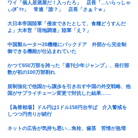
ワイ「個人居酒屋だ！入ったろ」 店長「…いらっしゃ
ぃ(ﾎﾞｿｯ」 常連「誰？」 店長「さぁ？ｗ」
大日本帝国陸軍「侵攻できたとして、食糧どうすんだ
よ」大本営「現地調達」陸軍「え？」
中国製ルーター20機種にバックドア 外部から完全制
御できる機能が仕込まれていた
かつて650万部を誇った「週刊少年ジャンプ」、発行部
数が初の100万部割れ
規制強化で他国から譲歩を引き出す中国の外交戦略、他
国がサプライチェーン変更で対抗した結果……
【為替相場】ドル円は1ドル158円台半ば 介入警戒を
しつつ円売りが続行
ネットの広告が気持ち悪い…角栓、歯茎 苦情が急増