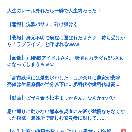
人生のレール外れたら一瞬で人生終わった！
【悲報】洗濯バサミ、砕け弾ける
【悲報】身元不明で病院に運ばれたオタク、待ち受けか
ら「ラブライブ」と呼ばれるwww
【画像】元NMBアイドルさん、表情もカラダもS♡X女
になってしまうｗｗｗ
「高市総理には愛想尽かした」コメ余りに農家が悲鳴
売値は生産原価の半分以下に…肥料代や燃料代は高...
【動画】ピザを食う松本まりかさん、なんかヤバい
思い通りに動かない熊本被災者に左派が我慢ならなくな
った模様、避難所で苦しむ被災者に対して……
【AI】年商10億円を超える「ひとり親方」が急増