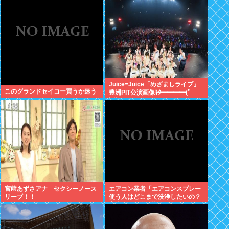
w w
Juice=Juice「めざましライブ」
このグランドセイコー買うか迷う
豊洲PIT公演画像ｷﾀ━━━━(ﾟ
∀ﾟ)━━━━!!
宮﨑あずさアナ セクシーノース
エアコン業者「エアコンスプレー
リーブ！！
使う人はどこまで洗浄したいの？
室内に風を送り込んでるファンは
汚いままですよ」331.5万バズ