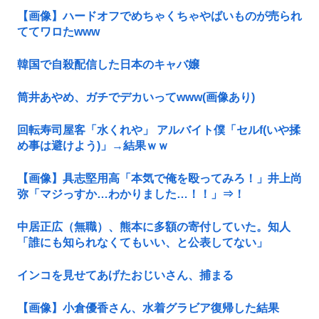
【画像】ハードオフでめちゃくちゃやばいものが売られ
ててワロたwww
韓国で自殺配信した日本のキャバ嬢
筒井あやめ、ガチでデカいってwww(画像あり)
回転寿司屋客「水くれや」 アルバイト僕「セルf(いや揉
め事は避けよう)」→結果ｗｗ
【画像】具志堅用高「本気で俺を殴ってみろ！」井上尚
弥「マジっすか…わかりました…！！」⇒！
中居正広（無職）、熊本に多額の寄付していた。知人
「誰にも知られなくてもいい、と公表してない」
インコを見せてあげたおじいさん、捕まる
【画像】小倉優香さん、水着グラビア復帰した結果