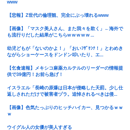
www
【悲報】Z世代の倫理観、完全にぶっ壊れるwww
【画像】「マスク美人さん、また我々を欺く」←海外で
も流行りだした結果がこちらw w w w w ...
幼児どもが「ないのかよ！」「おいﾌｻﾞｹﾝﾅ！」とわめき
ながらショーケースをドンドン叩いたり、エ...
【乞食速報】メキシコ麻薬カルテルのリーダーの情報提
供で39億円！お前ら急げ！
イスラエル「長崎の原爆は日本が侵略した天罰。少し仕
返しされただけで被害者ヅラ。追悼されるべきは侵...
【画像】色気たっぷりのヒッチハイカー、見つかるｗｗ
ｗ
ウイグル人の女優が美人すぎる