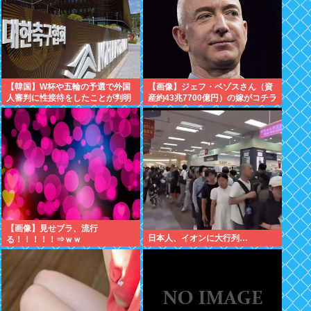
【韓国】W杯や五輪の予選で外国
【画像】ジェフ・ベゾスさん（資
人審判に性接待をしたことが判明
産約43兆7700億円）の嫁がコチラ
www
【画像】見せブラ、流行
日本人、イオンに大行列…
る！！！！！⇒ｗｗ