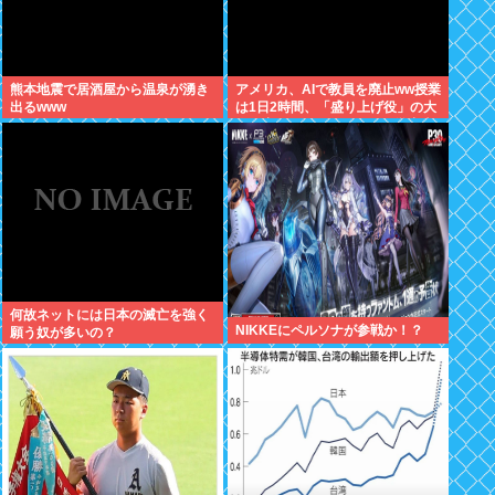
熊本地震で居酒屋から温泉が湧き
アメリカ、AIで教員を廃止ww授業
出るwww
は1日2時間、「盛り上げ役」の大
人が褒めてやる気を伸ばし学力大
幅アップ
何故ネットには日本の滅亡を強く
NIKKEにペルソナが参戦か！？
願う奴が多いの？