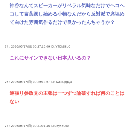
神谷なんてスピーカーがリベラル気味なだけでヘコヘ
コして言葉濁し始める小物なんだから反対派で席埋め
て白けた雰囲気作るだけで良かったんちゃうか？
74 : 2026/05/17(日) 00:27:15.96
ID:lYTDkS8u0
これにサインできない日本人いるの？
76 : 2026/05/17(日) 00:29:18.57
ID:Rwz2SpgQa
逆張り参政党の主張は一つずつ論破すれば何のことは
ない
77 : 2026/05/17(日) 00:31:01.45
ID:2byrIaUk0