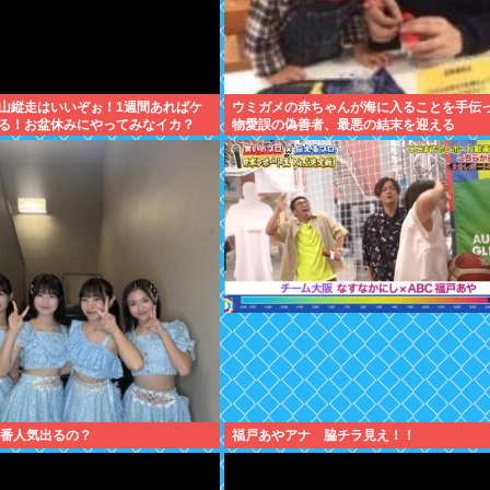
山縦走はいいぞぉ！1週間あればケ
ウミガメの赤ちゃんが海に入ることを手伝
る！お盆休みにやってみなイカ？
物愛誤の偽善者、最悪の結末を迎える
一番人気出るの？
福戸あやアナ 脇チラ見え！！