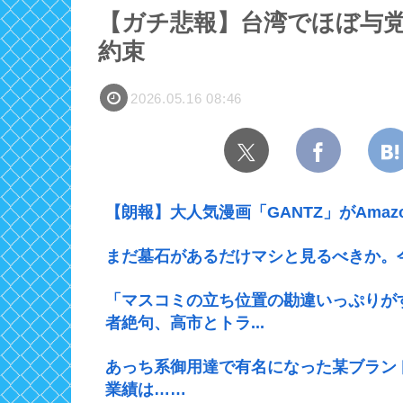
【ガチ悲報】台湾でほぼ与
約束
2026.05.16 08:46
【朗報】大人気漫画「GANTZ」がAmaz
まだ墓石があるだけマシと見るべきか。
「マスコミの立ち位置の勘違いっぷりが
者絶句、高市とトラ...
あっち系御用達で有名になった某ブラン
業績は……