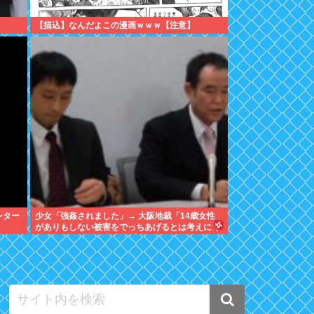
【描込】なんだよこの漫画ｗｗｗ【注意】
ンター
少女「強姦されました」→ 大阪地裁「14歳女性
がありもしない被害をでっちあげるとは考えにく
い」→懲役12年→元少女「嘘でしたw」