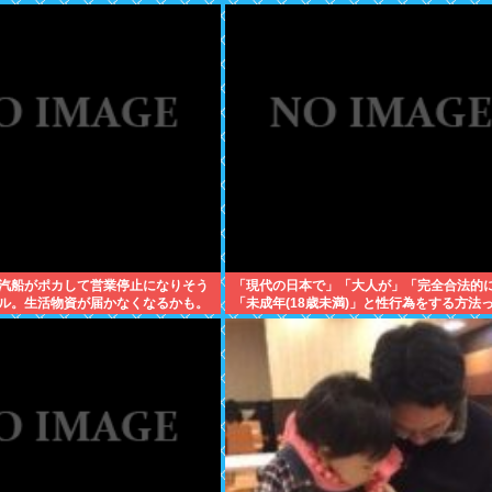
汽船がポカして営業停止になりそう
「現代の日本で」「大人が」「完全合法的
ル。生活物資が届かなくなるかも。
「未成年(18歳未満)」と性行為をする方法
に食うものがねえ
るの？