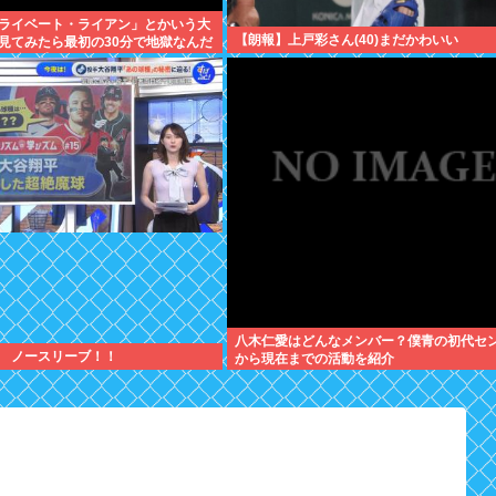
ライベート・ライアン」とかいう大
【朗報】上戸彩さん(40)まだかわいい
見てみたら最初の30分で地獄なんだ
と続く感じ？
八木仁愛はどんなメンバー？僕青の初代セ
 ノースリーブ！！
から現在までの活動を紹介