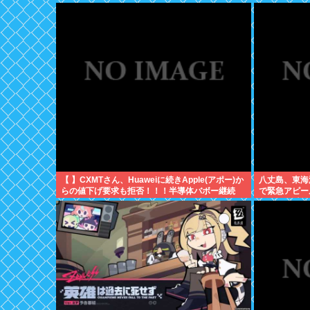
【 】CXMTさん、Huaweiに続きApple(アポー)か
八丈島、東海
らの値下げ要求も拒否！！！半導体バボー継続
で緊急アピー
へ！！！
アシタバ以外