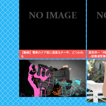
【動画】電車のドア前に居座るチー牛、どつかれ
高市洋一「内
る
→財務省官僚