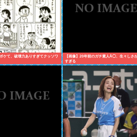
ボケて、破壊力ありすぎてクッソワ
【画像】20年前のガチ素人Å◯、生々しさ
すぎる