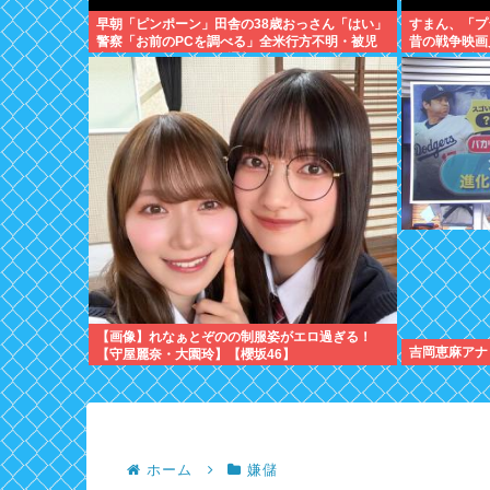
早朝「ピンポーン」田舎の38歳おっさん「はい」
すまん、「プ
警察「お前のPCを調べる」全米行方不明・被児
昔の戦争映画
童搾取センターからの通報により児ホ゜画像を発
が…これずっ
見、逮捕
【画像】れなぁとぞのの制服姿がエロ過ぎる！
吉岡恵麻アナ
【守屋麗奈・大園玲】【櫻坂46】
ホーム
嫌儲