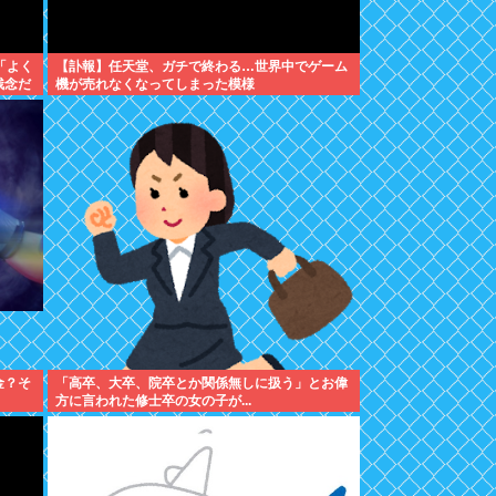
「よく
【訃報】任天堂、ガチで終わる…世界中でゲーム
残念だ
機が売れなくなってしまった模様
金？そ
「高卒、大卒、院卒とか関係無しに扱う」とお偉
方に言われた修士卒の女の子が...