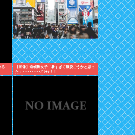
める
【画像】道頓堀女子「暑すぎて服脱ごうかと思っ
た」･･････････ﾊﾟｼｬｯ！！