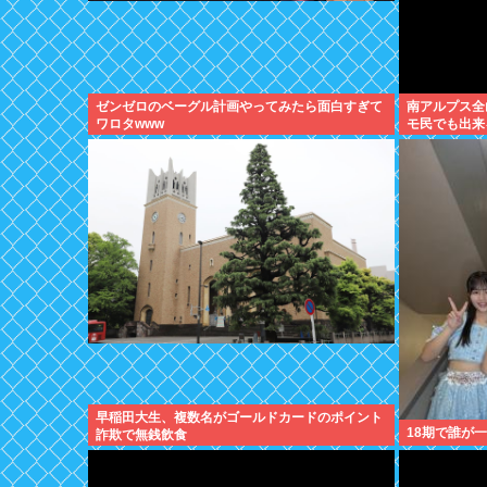
ゼンゼロのベーグル計画やってみたら面白すぎて
南アルプス全
ワロタwww
モ民でも出来
早稲田大生、複数名がゴールドカードのポイント
18期で誰が
詐欺で無銭飲食