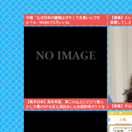
中国「なぜ日本の建物はダサくて古臭いんです
【画像】スレ
か？w」Weiboで1万いいね
披露してしま
【高市日本】高市早苗、第二の山上にビビり散ら
【画像】片山
かし大量のSPを従え演説台にも全面防弾ガラスを
設置