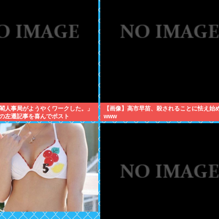
閣人事局がようやくワークした。」
【画像】高市早苗、殺されることに怯え始
の左遷記事を喜んでポスト
www