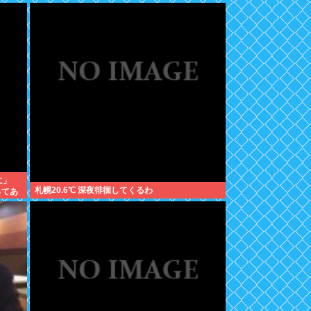
に」
札幌20.6℃ 深夜徘徊してくるわ
ってあ