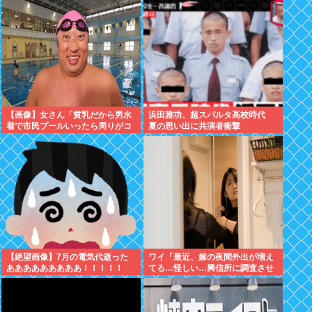
れなくなる
【画像】女さん「貧乳だから男水
浜田雅功、超スパルタ高校時代
着で市民プールいったら周りがコ
夏の思い出に共演者衝撃
ソコソしだしてやばいwww」5万
いいね
【絶望画像】7月の電気代逝った
ワイ「最近、嫁の夜間外出が増え
あああああああああ！！！！！
てる…怪しい…興信所に調査させ
たろ！」興信所「報告します」⇒
結果www