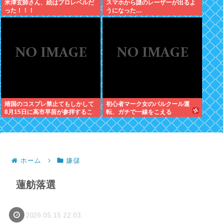
米津玄師さん、絵はプロレベルだ
スマホから謎のレーザーが出るよ
った！！！
うになった…
靖国のコスプレ禁止てもしかして
初心者マーク女のパルクール運
8月15日に高市早苗が参拝するこ
転、ガチで一線をこえる
とへの布石か？そらコスプレした
馬鹿がいたら絵にならないしな
ホーム
嫌儲
蓮舫落選
2026.05.15 22:03