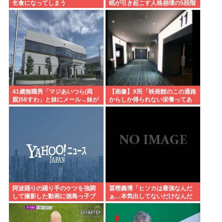
乞食になってしまう
眠が引き起こす人格崩壊の5段階
を解説…最初に壊れるのは眠気
ではなく「心の余白」
41歳無職男「マジあいつら(両
【画像】X民「映画館のこの通路
親)56すわ」と妹にメール→妹が
からしか得られない栄養ってあ
両親にメール転送→両親が警察
ると思う」 共感できると話題に
に相談→無職おじ逮捕
www
阿波踊りの踊り手のケツを強調
冨樫義博「ヒソカは最強なんだ
して撮影した動画に徳島っ子ブ
ぁ…本気出してないだけなんだ
チギレ
ぁ…」 こいつのこの情熱なんな
の？