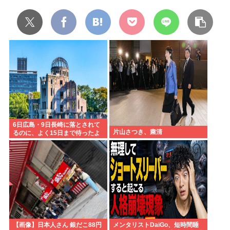
6日広島・9日長崎に落とされて
片山さつき、粛清
るのに、よく15日まで待ったよ
な
【画像】日本人さん 銀だこ88円
メンタリストDaiGo、短時間睡