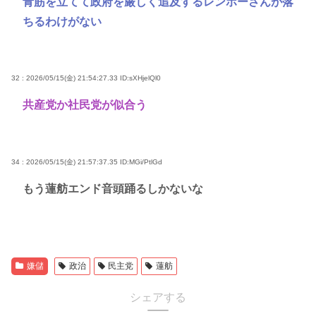
青筋を立てて政府を厳しく追及するレンホーさんが落
ちるわけがない
32 : 2026/05/15(金) 21:54:27.33
ID:sXHjelQl0
共産党か社民党が似合う
34 : 2026/05/15(金) 21:57:37.35
ID:MGi/PtlGd
もう蓮舫エンド音頭踊るしかないな
嫌儲
政治
民主党
蓮舫
シェアする