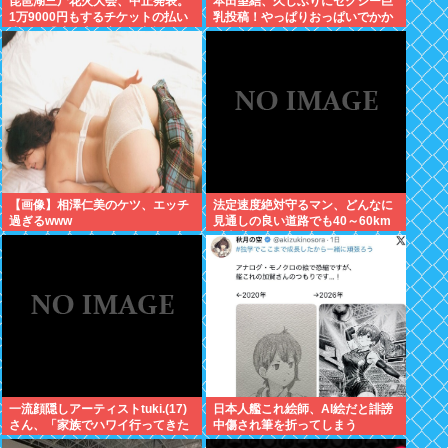
琵琶湖三尸花火大会、中止発表。
本田望結、久しぶりにセクシー巨
1万9000円もするチケットの払い
乳投稿！やっぱりおっぱいでかか
戻しは「法的専門家への相談を行
った！
いながら」で確約せず
【画像】相澤仁美のケツ、エッチ
法定速度絶対守るマン、どんなに
過ぎるwww
見通しの良い道路でも40～60km
以上出さない
一流顔隠しアーティストtuki.(17)
日本人艦これ絵師、AI絵だと誹謗
さん、「家族でハワイ行ってきた
中傷され筆を折ってしまう
w」 自己顕示欲がどんどん抑えら