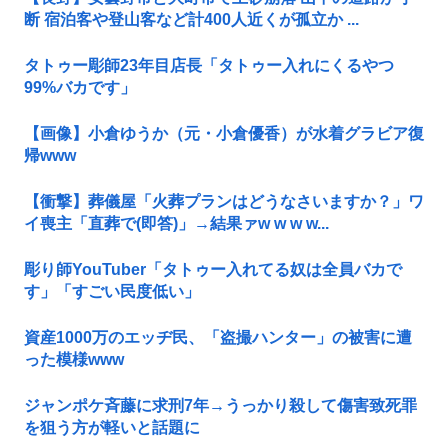
断 宿泊客や登山客など計400人近くが孤立か ...
タトゥー彫師23年目店長「タトゥー入れにくるやつ
99%バカです」
【画像】小倉ゆうか（元・小倉優香）が水着グラビア復
帰www
【衝撃】葬儀屋「火葬プランはどうなさいますか？」ワ
イ喪主「直葬で(即答)」→結果ァw w w w...
彫り師YouTuber「タトゥー入れてる奴は全員バカで
す」「すごい民度低い」
資産1000万のエッヂ民、「盗撮ハンター」の被害に遭
った模様www
ジャンポケ斉藤に求刑7年→うっかり殺して傷害致死罪
を狙う方が軽いと話題に