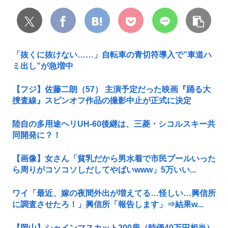
「抜くに抜けない……」自転車の青切符導入で”車道ハ
ミ出し”が急増中
【フジ】佐藤二朗（57） 主演予定だった映画『踊る大
捜査線』スピンオフ作品の撮影中止が正式に決定
陸自の多用途ヘリUH-60後継は、三菱・シコルスキー共
同開発に？！
【画像】女さん「貧乳だから男水着で市民プールいった
ら周りがコソコソしだしてやばいwww」5万いい...
ワイ「最近、嫁の夜間外出が増えてる…怪しい…興信所
に調査させたろ！」興信所「報告します」⇒結果w...
【岡山】シャインマスカット200房（時価40万円相当）