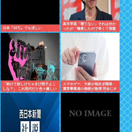
高市早苗「寝てない」それは分か
日本『30℃』でも涼しい
ったが「徹夜したので辛くて宿題
やってません」って言う奴高市早
苗以外に見たことないのだが
「助けて欲しけりゃきび団子よこ
スマホゲー、サ終が相次ぎ開発・
しな？」 これ現代だと色々厳しい
運営事業者の倒産が急増 完全にオ
よな
ワコンか