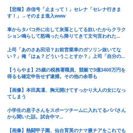
【悲報】赤信号「止まって！」セレナ「セレナ行きま
す！」→そのまま進入www
車からタバコ外に出して灰落としてる奴いたからクラク
ション鳴らして怒鳴ったら降りてきて文句言われた...
上司「あのさあ田沼？お前営業車のガソリン抜いてな
い？」俺「はぁ？どういうことすか？」上司「自分の...
【うらやま】25歳の税務署職員、競艇で3億3400万円を
得るも確定申告せず逮捕。その他の余罪も
【画像】本田真凜、胸元開けてすっかり大人の女になっ
てしまう
小学生の息子さんをスポーツチームに入れてるパパさん
から聞いた話。試合中マ...
【画像】熱闘甲子園、仙台育英のナマ腋チアをこれでも