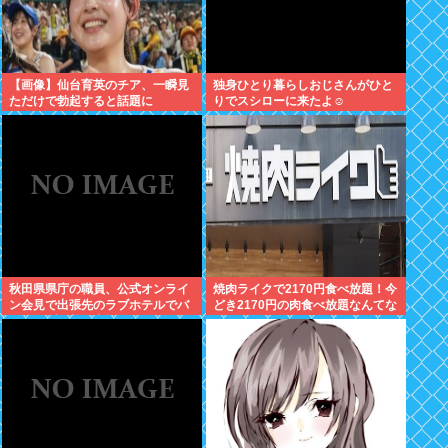
【画像】仙台育英のチア、一瞬見
独身ひとり暮らしおじさんがひと
ただけで勃起すると話題に
りでスシローに来たよ☺
秋田県県庁の職員、公式オンライ
焼肉ライクで2170円食べ放題！今
ン会見で出張先のラブホテルでバ
どき2170円の肉食べ放題なんてな
スローブを着て喫煙しながら登場
いぞ！
www