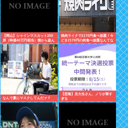
【岡山】シャインマスカット200
焼肉ライクで2170円食べ放題！今
房（時価40万円相当）畑から盗ん
どき2170円の肉食べ放題なんてな
だ疑いで男を逮捕 ネットで販売
いぞ！
【悲報】京大生さん、ノリが寒す
なんで夏にマスクしてんだァ？
ぎる