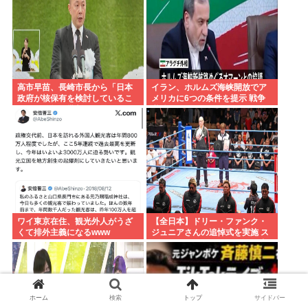
高市早苗、長崎市長から「日本
イラン、ホルムズ海峡開放でア
政府が核保有を検討しているこ
メリカに6つの条件を提示 戦争
と」を公然と批判され思いっき
継続へ
り睨みつける
ワイ東京在住、観光外人がうざ
【全日本】ドリー・ファンク・
くて排外主義になるwww
ジュニアさんの追悼式を実施 ス
ピニング・トー・ホールドも流
れる
ホーム
検索
トップ
サイドバー