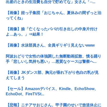
出産のときの生活費も自分で貯めてな」女さん「─...
【画像】姪っ子集団「おじちゃん、夏休みの間ずっと泊
ってくね」
【画像】娘「亡くなったパパの引き出しの中身片付け
よ…あっ、」⇒結果！
【画像】水泳部員さん、全員ギリギリ見えないwww
阿波おどりで女性の体強調した無断動画拡散、憤る踊り
手「悲しいし気持ち悪い」…悪質なケースは警察へ...
【画像】JKダンス部、胸元が垂れ下がり色白の乳が見
えてしまう
【セール】Amazonデバイス、Kindle、EchoShow、
EchoDot、FireTVSt...
【悲報】ニチアサおじさん、甲子園のせいで放送休止に