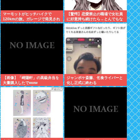
マーモットがヒッチハイクで
【驚愕】恋愛禁止の職場で女社員
120kmの旅。ガレージで発見され
に好意持ち続けたら→とんでもな
逃亡を試みるも無事保護
い状況にwww
【画像】「崎陽軒」の高級弁当を
ジャンポケ斎藤、乞食ライバーと
大量購入したでwww
化し正式に終わる