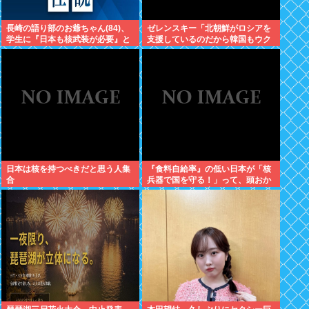
長崎の語り部のお爺ちゃん(84)、
ゼレンスキー「北朝鮮がロシアを
学生に『日本も核武装が必要』と
支援しているのだから韓国もウク
言われびっくり
ライナを支援しろ」
日本は核を持つべきだと思う人集
『食料自給率』の低い日本が「核
合
兵器で国を守る！」って、頭おか
しくね？食べ物止められたら終わ
りじゃん