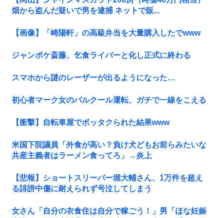
畑から盗んだ疑いで男を逮捕 ネットで販...
【画像】「崎陽軒」の高級弁当を大量購入したでwww
ジャンポケ斎藤、乞食ライバーと化し正式に終わる
スマホから謎のレーザーが出るようになった…
初心者マーク女のパルクール運転、ガチで一線をこえる
【衝撃】自転車屋でボッタクられた結果www
米国下院議員「外食が高い？負け犬どもお前らみたいな
共産主義者はラーメン食ってろ」→炎上
【悲報】ショートスリーパー堀大輔さん、1万件を超え
る誹謗中傷に耐えられず号泣してしまう
女さん「自分の衣食住は自分で稼ごう！」男「ほな妊娠