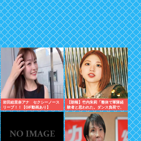
岩田絵里奈アナ セクシーノース
【朗報】竹内朱莉「整体で軍隊経
リーブ！！【GIF動画あり】
験者と思われた。ダンス負荷で、
私の骨と筋肉はもうグチャグチャ
になってい