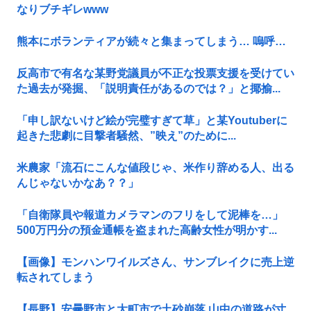
なりブチギレwww
熊本にボランティアが続々と集まってしまう… 嗚呼…
反高市で有名な某野党議員が不正な投票支援を受けてい
た過去が発掘、「説明責任があるのでは？」と揶揄...
「申し訳ないけど絵が完璧すぎて草」と某Youtuberに
起きた悲劇に目撃者騒然、”映え”のために...
米農家「流石にこんな値段じゃ、米作り辞める人、出る
んじゃないかなあ？？」
「自衛隊員や報道カメラマンのフリをして泥棒を…」
500万円分の預金通帳を盗まれた高齢女性が明かす...
【画像】モンハンワイルズさん、サンブレイクに売上逆
転されてしまう
【長野】安曇野市と大町市で土砂崩落 山中の道路が寸