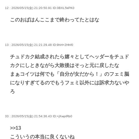
12 : 2026/05/15(金) 21:20:50.91
ID:3BXL5kPK0
このおばはんここまで終わってたとはな
13 : 2026/05/15(金) 21:21:29.48
ID:9hH+2Hhf0
チュドカク結成されたら嬉々としてヘッダーをチュド
カクにしときながら大敗後はそっと元に戻したな
まぁコイツは何でも「自分が女だから！」のフェミ脳
になりすぎてるのでもうフェミ以外には訴求力ないや
ろ
33 : 2026/05/15(金) 21:54:36.43
ID:+jXwptRb0
>>13
こういうの本当に良くないね