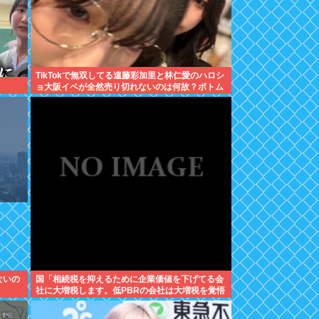
TikTokで無双してる遠藤彩加里と林仁愛のハロシ
ョ大阪イベが全然売り切れないのは何故？ボトム
2の有
ないの
国「相続税を抑えるために企業価値を下げてる会
社に大増税します。低PBRの会社は大増税を覚悟
せよ」