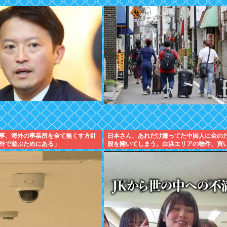
事、海外の事業所を全て無くす方針
日本さん、あれだけ嫌ってた中国人に金の
外で遊ぶためにある」
股を開いてしまう。白浜エリアの物件、買
全員中国人で民泊ウハウハへ