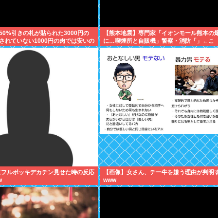
50%引きの札が貼られた3000円の
【熊本地震】専門家「イオンモール熊本の
されていない1000円の肉では安いの
に…喫煙所と自販機」警察・消防「」←こ
父の答え「50%引きの肉」
れ・・・
にフルボッキデカチン見せた時の反応
【画像】女さん、チー牛を嫌う理由が判明
w
www