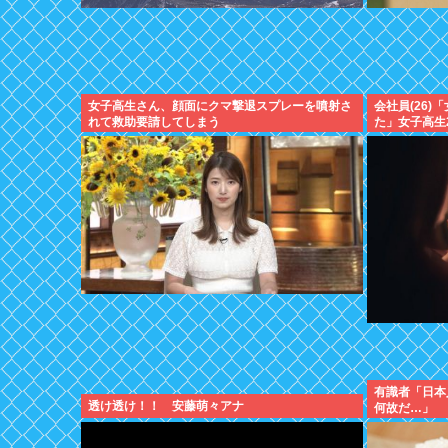
女子高生さん、顔面にクマ撃退スプレーを噴射さ
会社員(26
れて救助要請してしまう
た」女子高生
有識者「日本
透け透け！！ 安藤萌々アナ
何故だ…」