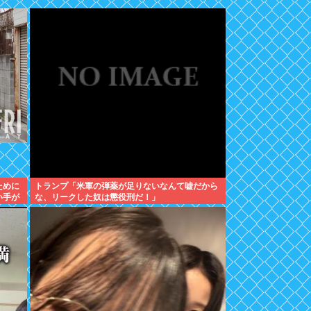
ために
トランプ「米軍の弾薬が足りないなんて嘘だから
い手が
な、リークした奴は懲役刑だ！」