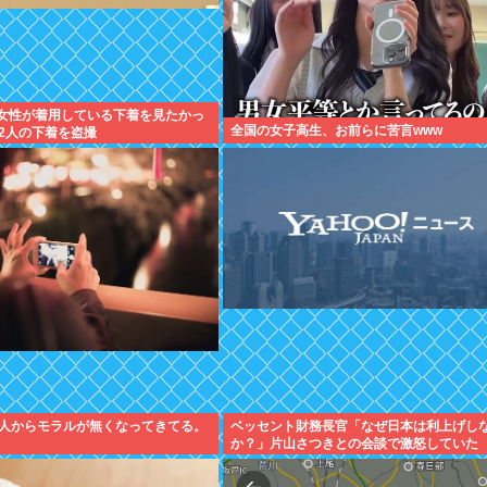
)「女性が着用している下着を見たかっ
全国の女子高生、お前らに苦言www
2人の下着を盗撮
人からモラルが無くなってきてる。
ベッセント財務長官「なぜ日本は利上げし
か？」片山さつきとの会談で激怒していた