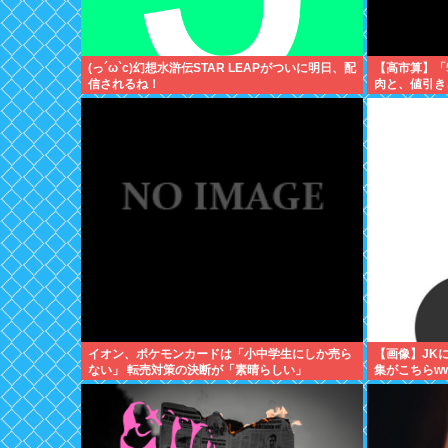
(っ´ω`c)幻想水滸伝STAR LEAPがついに明日、配
【高市算】「
信されるね！
肉と、値引き
はどちらか」
イオン、ポケモンカードは「小中学生にしか売ら
【画像】JK
ない」 転売対策の決断が「素晴らしい」
集がこちらw