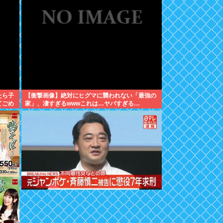
たら子
【衝撃画像】絶対にヒグマに襲われない「最強の
てごめ
家」、凄すぎるwwwこれは…ヤバすぎる…