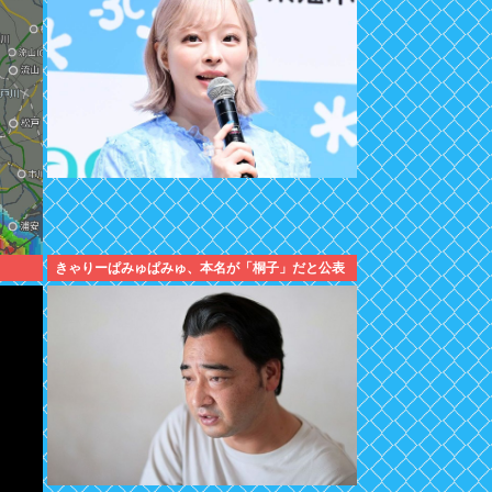
きゃりーぱみゅぱみゅ、本名が「桐子」だと公表