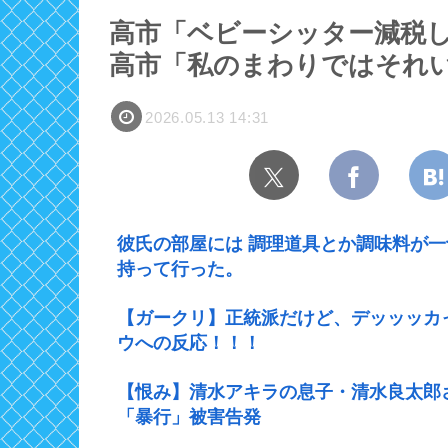
高市「ベビーシッター減税し
高市「私のまわりではそれ
2026.05.13 14:31
彼氏の部屋には 調理道具とか調味料が
持って行った。
【ガークリ】正統派だけど、デッッッカ
ウへの反応！！！
【恨み】清水アキラの息子・清水良太郎
「暴行」被害告発