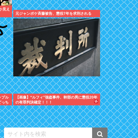
か見え
元ジャンポケ斉藤被告、懲役7年を求刑される
ップル
【画像】“ルフィ”強盗事件、幹部の男に懲役20年
どっち
の有罪判決確定！！！