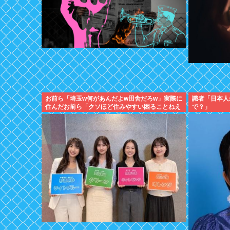
お前ら「埼玉w何があんだよw田舎だろw」実際に
識者「日本人
住んだお前ら「クソほど住みやすい困ることねえ
で？」
じゃん」