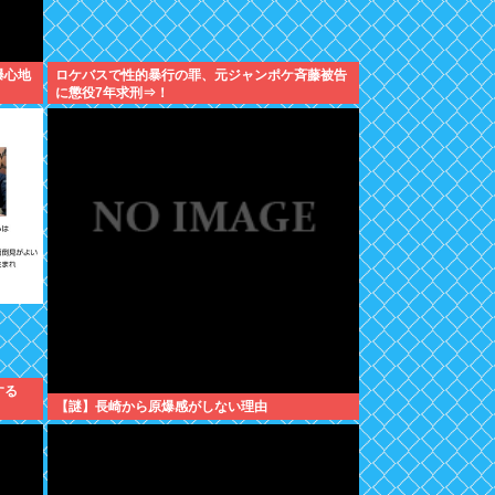
爆心地
ロケバスで性的暴行の罪、元ジャンポケ斉藤被告
に懲役7年求刑⇒！
する
【謎】長崎から原爆感がしない理由