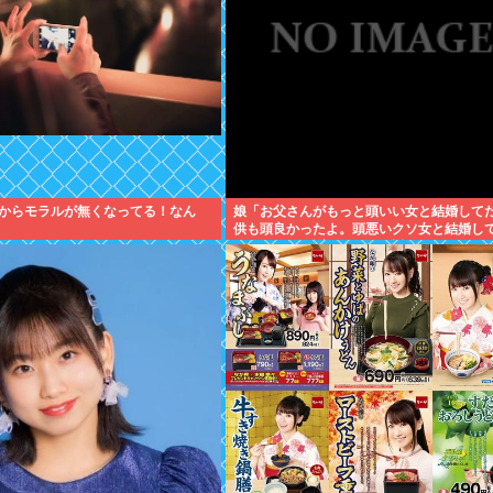
からモラルが無くなってる！なん
娘「お父さんがもっと頭いい女と結婚して
供も頭良かったよ。頭悪いクソ女と結婚し
んなさいって謝れよ」どう返せばいい？