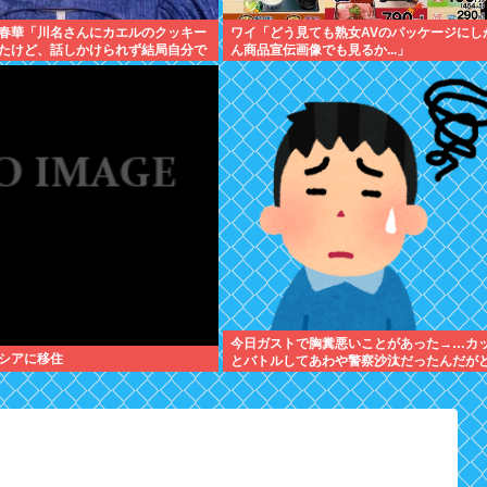
春華「川名さんにカエルのクッキー
ワイ「どう見ても熟女AVのパッケージにし
たけど、話しかけられず結局自分で
ん商品宣伝画像でも見るか...」
今日ガストで胸糞悪いことがあった→…カ
シアに移住
とバトルしてあわや警察沙汰だったんだが
が悪い？