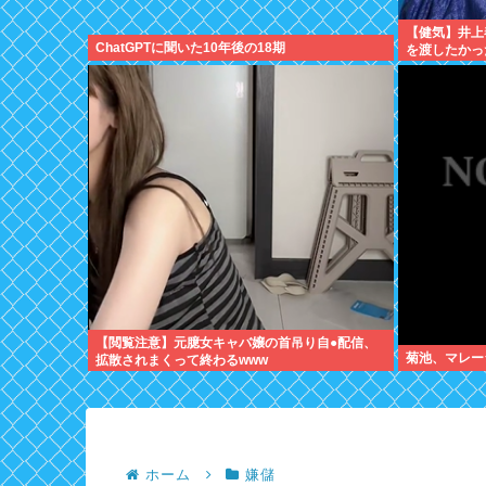
【健気】井上
ChatGPTに聞いた10年後の18期
を渡したかっ
食べた」
【閲覧注意】元臆女キャバ嬢の首吊り自●配信、
菊池、マレー
拡散されまくって終わるwww
ホーム
嫌儲