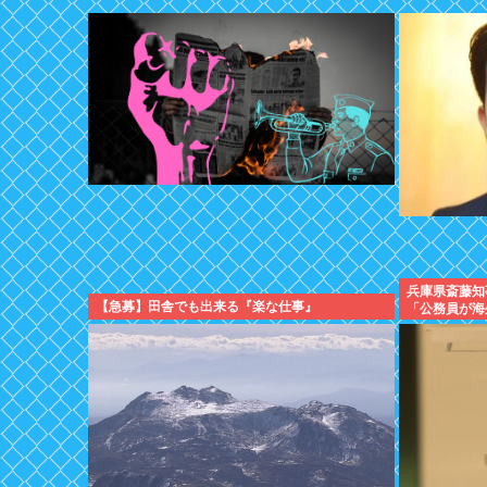
兵庫県斎藤知
【急募】田舎でも出来る『楽な仕事』
「公務員が海