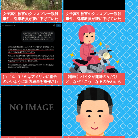
女子高生被害のクマスプレー誤射
女子高生被害のクマスプレー誤射
事件。引率教員が腰に下げていた
事件。引率教員が腰に下げていた
スプレーが木枝に引っ掛かり噴射
スプレーが木枝に引っ掛かり噴射
された事が判明
された事が判明
(ヽ゜ん゜)「AIはアメリカに都合
【悲報】バイクが趣味の女だけ
のいいように出力結果を操作され
ど、なぜ「こう」なるのかわから
ている！」
ないwww