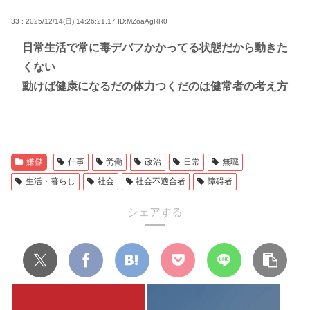
33 : 2025/12/14(日) 14:26:21.17
ID:MZoaAgRR0
日常生活で常に毒デバフかかってる状態だから動きた
くない
動けば健康になるだの体力つくだのは健常者の考え方
嫌儲
仕事
労働
政治
日常
無職
生活・暮らし
社会
社会不適合者
障碍者
シェアする