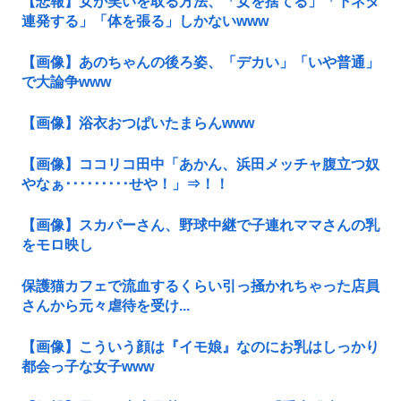
【悲報】女が笑いを取る方法、「女を捨てる」「下ネタ
連発する」「体を張る」しかないwww
【画像】あのちゃんの後ろ姿、「デカい」「いや普通」
で大論争www
【画像】浴衣おつぱいたまらんwww
【画像】ココリコ田中「あかん、浜田メッチャ腹立つ奴
やなぁ･････････せや！」⇒！！
【画像】スカパーさん、野球中継で子連れママさんの乳
をモロ映し
保護猫カフェで流血するくらい引っ掻かれちゃった店員
さんから元々虐待を受け...
【画像】こういう顔は『イモ娘』なのにお乳はしっかり
都会っ子な女子www