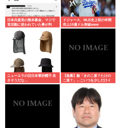
日本共産党の熊本募金、マジで
ドジャース、МLB史上初の年間
党活動に使われていた事が判
売上10億ドル突破www
明…
ニューエラの旧日本軍的帽子.良
【急募】敵「きのこ派？たけの
さそうだな…
こ派？」←こいつを少しだけイ
ラつかせる回答