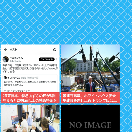
JR東日本、特急あずさの席が8割
米連邦高裁、ホワイトハウス宴会
埋まると200km以上の特急料金を
場建設を差し止め トランプ氏は上
取れる下諏訪以西からの客にしか
訴へ 建設中なんだがどうなるの?
売らない模様