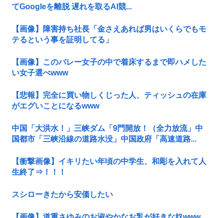
てGoogleを離脱 遅れを取るAI競...
【画像】障害持ち社長「金さえあれば男はいくらでもモ
テるという事を証明してる」
【画像】このバレー女子の中で着床するまで即ハメした
い女子選べwww
【悲報】完全に買い物しくじった人、ティッシュの在庫
がエグいことになるwww
中国「大洪水！」三峡ダム「9門開放！（全力放流」中
国都市「三峡沿線の道路水没」中国政府「高速道路...
【衝撃画像】イキリたい年頃の中学生、和彫を入れて人
生終了⇒！！！
スシローきたから安価したい
【画像】道重さゆみのお淑やかなお乳が好きな奴www