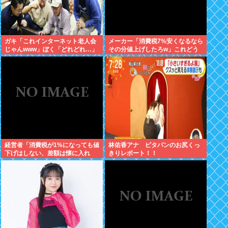
ガキ「これインターネット老人会
メーカー「消費税7%安くなるなら
じゃんwww」ぼく「どれどれ…」
その分値上げしたろw」これどう
ガキ「ニコニコ！らきすた！ボカ
すんの？
ロ！」ぼく「はぁ…」
経営者「消費税が1%になっても値
林佑香アナ ピタパンのお尻くっ
下げはしない、差額は懐に入れ
きりレポート！！
る」