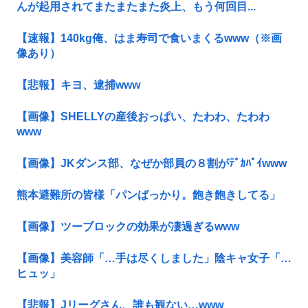
んが起用されてまたまたまた炎上、もう何回目...
【速報】140kg俺、はま寿司で食いまくるwww（※画
像あり）
【悲報】キヨ、逮捕www
【画像】SHELLYの産後おっぱい、たわわ、たわわ
www
【画像】JKダンス部、なぜか部員の８割がﾃﾞｶﾊﾟｲwww
熊本避難所の皆様「パンばっかり。飽き飽きしてる」
【画像】ツーブロックの効果が凄過ぎるwww
【画像】美容師「…手は尽くしました」陰キャ女子「…
ヒュッ」
【悲報】Jリーグさん、誰も観ない…www