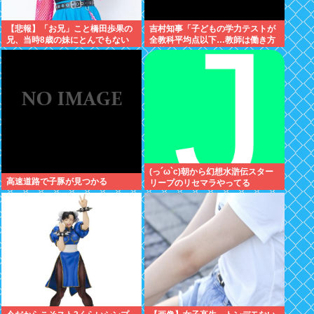
【悲報】「お兄」こと橋田歩果の
吉村知事「子どもの学力テストが
兄、当時8歳の妹にとんでもない
全教科平均点以下…教師は働き方
ことを頼む
改革とか言ってないでどうにかし
ろ」
(っ´ω`c)朝から幻想水滸伝スター
高速道路で子豚が見つかる
リープのリセマラやってる