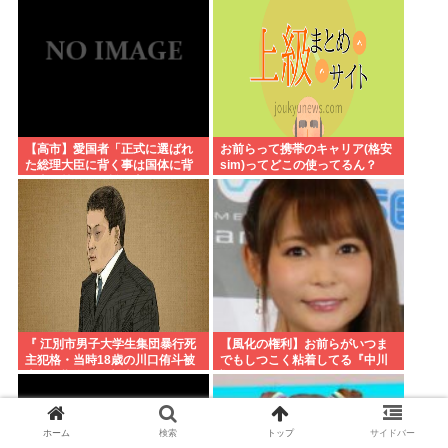
【高市】愛国者「正式に選ばれ
お前らって携帯のキャリア(格安
た総理大臣に背く事は国体に背
sim)ってどこの使ってるん？
く事に等しい。誰が主人かハッ
キリさせるべき」
『 江別市男子大学生集団暴行死
【風化の権利】お前らがいつま
主犯格・当時18歳の川口侑斗被
でもしつこく粘着してる『中川
告に無期懲役の判決』 昨日この
翔子Switch2事件』俺はもう許し
スレ立ってた？
たし、忘れようと思う。
ホーム
検索
トップ
サイドバー