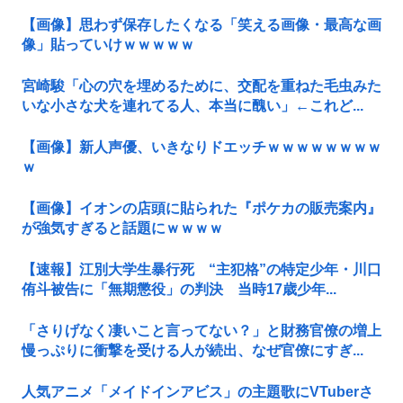
【画像】思わず保存したくなる「笑える画像・最高な画
像」貼っていけｗｗｗｗｗ
宮崎駿「心の穴を埋めるために、交配を重ねた毛虫みた
いな小さな犬を連れてる人、本当に醜い」←これど...
【画像】新人声優、いきなりドエッチｗｗｗｗｗｗｗｗ
ｗ
【画像】イオンの店頭に貼られた『ポケカの販売案内』
が強気すぎると話題にｗｗｗｗ
【速報】江別大学生暴行死 “主犯格”の特定少年・川口
侑斗被告に「無期懲役」の判決 当時17歳少年...
「さりげなく凄いこと言ってない？」と財務官僚の増上
慢っぷりに衝撃を受ける人が続出、なぜ官僚にすぎ...
人気アニメ「メイドインアビス」の主題歌にVTuberさ