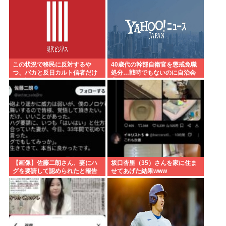
この状況で移民に反対するや
40歳代の幹部自衛官を懲戒免職
つ、バカと反日カルト信者だけ
処分…戦時でもないのに自治会
だと話題に
費32万円と放置自転車を徴発
【画像】佐藤二朗さん、妻にハ
坂口杏里（35）さんを家に住ま
グを要請して認められたと報告
せてあげた結果www
→X民「妻には確認するのに共演
者にはなぜアドリブなの？」