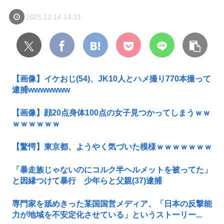
2025.12.14 14:31
【画像】イケおじ(54)、JK10人とハメ撮り770本撮って
逮捕wwwwwww
【画像】顔20点身体100点の女子見つかってしまうｗｗ
ｗｗｗｗｗｗ
【驚愕】東京都、ようやく気づいた模様ｗｗｗｗｗｗｗ
「暴走族じゃないのにコルク半ヘルメットを被ってた」
と因縁つけて暴行 少年らと父親(37)逮捕
専門家を舐めきった某国国営メディア、「日本の反撃能
力が地域を不安定化させている」というストーリー...