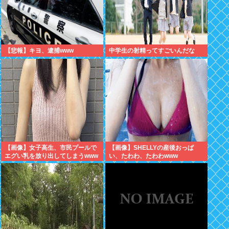
【悲報】キヨ、逮捕www
中学生の射精ってすごいんだな
【画像】女子高生、市民プールで
【画像】SHELLYの産後おっぱ
エグい乳を放り出してしまうwww
い、たわわ、たわわwww