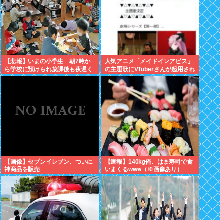
【悲報】いまの小学生 朝7時か
人気アニメ「メイドインアビス」
ら学校に預けられ放課後も夜遅く
の主題歌にVTuberさんが起用され
まで学童に預けられる生活をして
てまたまたまた炎上、もう何回目
いたwww
だよ…
【画像】セブンイレブン、ついに
【速報】140kg俺、はま寿司で食
神商品を販売
いまくるwww（※画像あり）