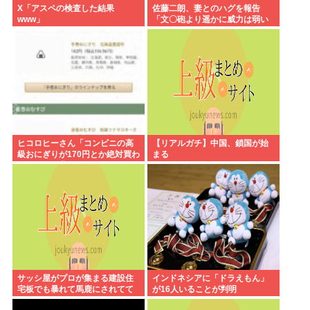
X「アスペの検査した結果
佐藤二朗、妻とのハグを報告
www」
「文〇砲より遥かに威力は弱い
が、僕のノロケ砲をお見舞いす
る」
ヒコロヒーさん「コンビニの高
【リアルガチ】中国、鎖国が始
級おにぎりが170円とか絶対買わ
まる
ない」とか薄すぎるトークをか
ましてしまう
サッシ屋がプロが集まる建設住
インドネシアに「ドラえもん」
宅板でも暴れて馬鹿にされてて
が16人いることが判明
ワロタw