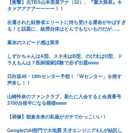
【衝撃】元TBS山本里菜アナ（32）、『重大発表』キ
タァアアアアーーーー！！
左遷された財務省エリートに待ち受ける運命がやばすぎ
る！と話題に、経歴自体はとんでもないものだが…...
幕末のスピード感は異常
しずかちゃんはA型、スネ夫はB型、のび太はO型、ド
ラえもんは？医師国家試験で必ず出題www
日向坂46・18thセンター予想！「Wセンター」を推す
声多し！！
山崎怜奈のファンクラブ、新たに入会すると会員番号
3700台後半になる模様www
【画像】朝倉未来の私服がガチでかっこいい！
GoogleのAI部門で大地震 天才エンジニア4人が結託し