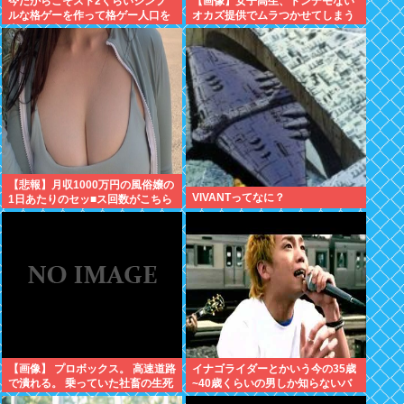
今だからこそスト2くらいシンプ
【画像】女子高生、トンデモない
ルな格ゲーを作って格ゲー人口を
オカズ提供でムラつかせてしまう
増やした方がいいと思う
www
【悲報】月収1000万円の風俗嬢の
VIVANTってなに？
1日あたりのセッ■ス回数がこちら
【画像】 プロボックス。 高速道路
イナゴライダーとかいう今の35歳
で潰れる。 乗っていた社畜の生死
~40歳くらいの男しか知らないバ
不明
ンドwww