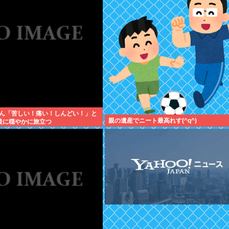
ん「苦しい！痛い！しんどい！」と
親の遺産でニート最高れす(^q^)
後に穏やかに旅立つ