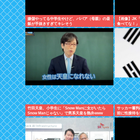
嫌儲やってる中学生やけど、ババア（母親）の昼
【画像】JK
飯が手抜きすぎてキレそう
食べてな！」
竹田天皇、小学生に「Snow Manに女がいたら
サッカー審判
Snow Manじゃない」で男系天皇を熱弁www
前に性接待を