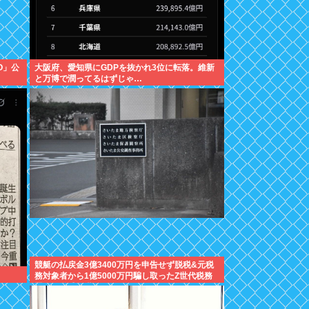
YO」公
大阪府、愛知県にGDPを抜かれ3位に転落。維新
と万博で潤ってるはずじゃ…
競艇の払戻金3億3400万円を申告せず脱税&元税
務対象者から1億5000万円騙し取ったZ世代税務
署員を懲戒免職