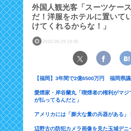
外国人観光客「スーツケー
だ！洋服をホテルに置いて
けてくれるからな！」
2023.08.29 19:45
【福岡】3年間で2億6500万円 福岡県
愛煙家・岸谷蘭丸「喫煙者の権利がマジ
が払ってるんだと」
アメリカには「膨大な量の兵器がある」
辺野古の防犯カメラ画像を見た玉城デニ