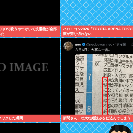
(iQOS)吸うやつがいて洗濯物が全部
ハロ！コン2026「TOYOTA ARENA TOK
った
演が売り切れない
クワクした瞬間
新聞さん、壮大な縦読みを仕込んでしまう