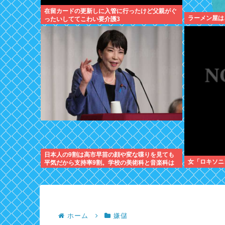
在留カードの更新しに入管に行ったけど父親がぐ
ラーメン屋は
ったいしててこわい要介護3
日本人の9割は高市早苗の顔や変な喋りを見ても
女「ロキソニ
平気だから支持率9割。学校の美術科と音楽科は
しっかりして！
ホーム
嫌儲