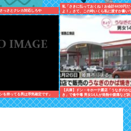
私「さきに払っておくね！お会計4430円だ
さっさとクレカ対応しろや
よ！」さて、この時いくら私に渡すか書い
【兵庫】ドン・キホーテ露店「うなぎのか
ンを持ってる男は浮気確定です」
き」で食中毒 男女14人が発熱や腹痛など訴
サルモネラ属の菌検出