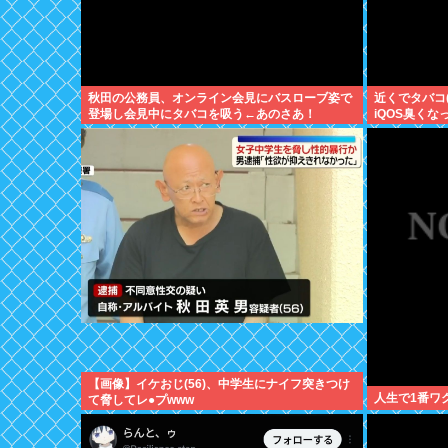
秋田の公務員、オンライン会見にバスローブ姿で
近くでタバコ
登場し会見中にタバコを吸う←あのさあ！
iQOS臭くな
【画像】イケおじ(56)、中学生にナイフ突きつけ
人生で1番ワ
て脅してレ●プwww