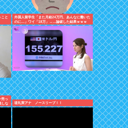
うこと
外国人留学生「また月給24万円、あんなに働いた
のに…」ワイ「18万」→…論破した結果ｗｗｗ
ン売っ
堤礼実アナ ノースリーブ！！
談しな