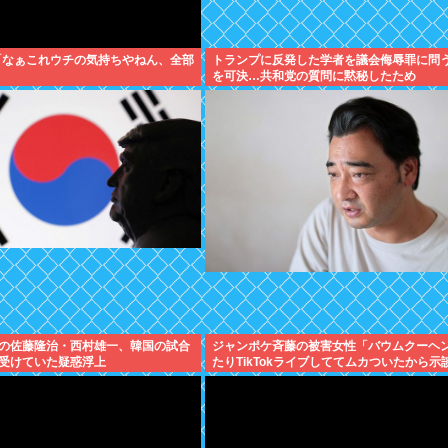
「なぁこれウチの気持ちやねん、全部
トランプに反発した学者を議会侮辱罪に問
を可決…共和党の質問に黙秘したため
の佐藤隆治・西村雄一、韓国の試合
ジャンポケ斉藤の被害女性「バウムクーヘ
受けていた疑惑浮上
たりTikTokライブしててムカついたから示
かった」←これ