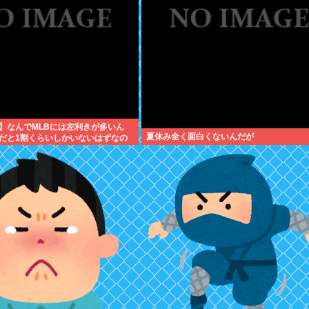
】なんでMLBには左利きが多いん
夏休み全く面白くないんだが
だと1割くらいしかいないはずなの
ピッチャーは貴重だからな」「内野で
基本左利きのほうが重宝される傾向
う」