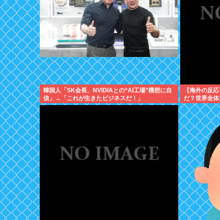
韓国人「SK会長、NVIDIAとの“AI工場”構想に自
【海外の反応
信」→「これが生きたビジネスだ！」
だ？世界全体
に → 「左
は不利だけど
にはあると思