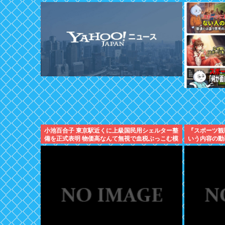
小池百合子 東京駅近くに上級国民用シェルター整
『スポーツ観
備を正式表明 物価高なんて無視で血税ぶっこむ模
いう内容の動
様 支持したのはあなた達
りまくるww