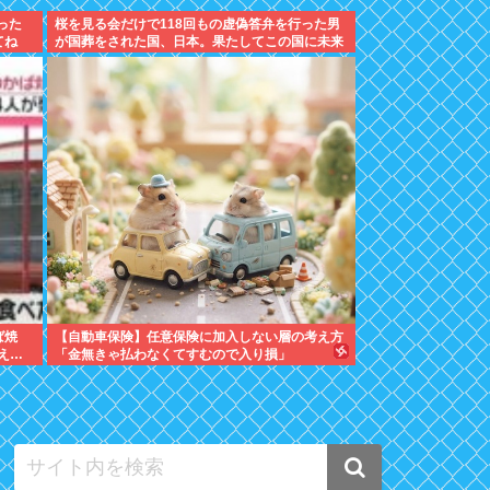
った
桜を見る会だけで118回もの虚偽答弁を行った男
てね
が国葬をされた国、日本。果たしてこの国に未来
はあるのか？
ば焼
【自動車保険】任意保険に加入しない層の考え方
え…
「金無きゃ払わなくてすむので入り損」