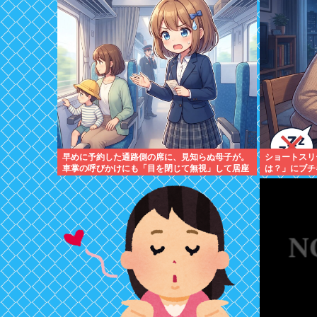
早めに予約した通路側の席に、見知らぬ母子が。
ショートスリ
車掌の呼びかけにも「目を閉じて無視」して居座
は？」にブチ
られました。無理やり奪われた席は、結局“やっ
たもん勝ち”になっ...