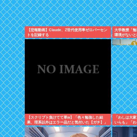
【悲報動画】Claude、Z世代使用率ゼロパーセン
大学教授「勉
トを記録する
環境がないと
【スクリプト負けてて草w】「色々勉強した結
「わしは大家
果、理系以外はエラー品だと気付いた【ガチ】」
いらも」「わ
について、もっと具体的に話そうか
騙された日本