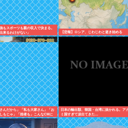
強もスポーツも親の収入で決まる。
【悲報】ロシア、じわじわと逝き始める
出来るわけがない」
さんだから」「私も大家さん」「お
日本の輸出額、韓国・台湾に抜かれる。ア
しもじゃ」「拙者も」こんなCMに
ミ国すぎて涙出てきた…
人