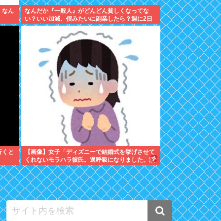
 なん
なんだか『一般人』がどんどん貧しくなってな
い？いい加減、僕みたいに副業したら？週に2日
休む時代は終わったんだよ
行くと
【画像】女子「ディズニーで結婚式を挙げさせて
くれないモラハラ彼氏。過呼吸になりました。涙
が止まらない」