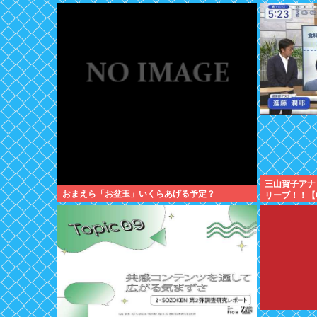
三山賀子アナ
おまえら「お盆玉」いくらあげる予定？
リーブ！！【