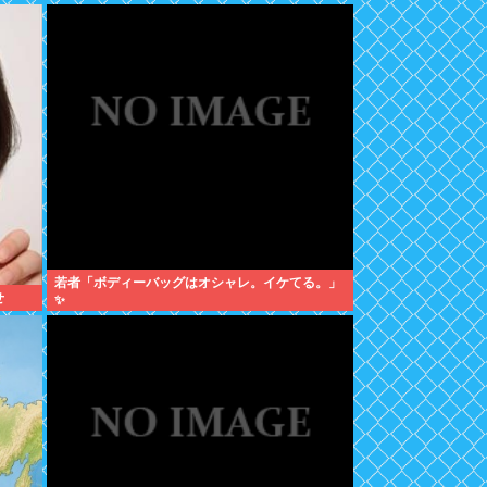
若者「ボディーバッグはオシャレ。イケてる。」
せ
✨