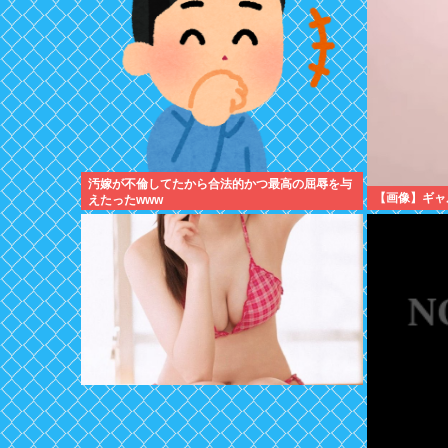
汚嫁が不倫してたから合法的かつ最高の屈辱を与
【画像】ギャル
えたったwww