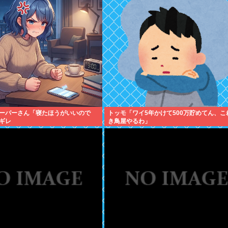
ーパーさん「寝たほうがいいので
トッモ「ワイ5年かけて500万貯めてん、こ
ギレ
き鳥屋やるわ」