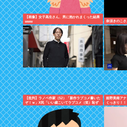
【画像】女子高生さん、男に抱かれまくった結果
奈須きのこさ
www
【批判】ラノベ作家（52）「新作ラブコメ書いた
姫野美南アナ
ぞ！ｗ」X民「いい歳こいてラブコメ（笑）恥ず
くっきり！！
かしくないの？」←やめたれｗと話題に