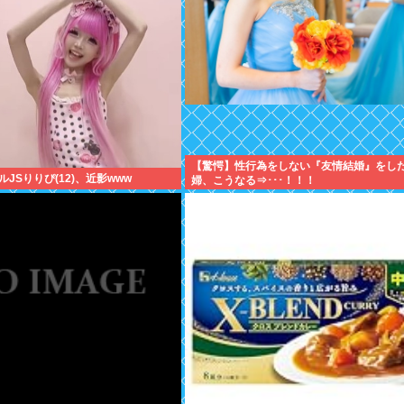
【驚愕】性行為をしない『友情結婚』をし
JSりりぴ(12)、近影www
婦、こうなる⇒･･･！！！