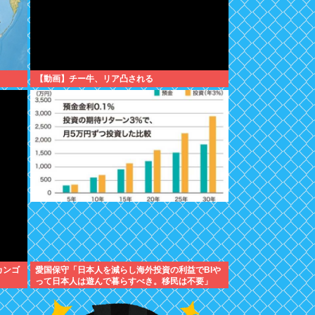
【動画】チー牛、リア凸される
カンゴ
愛国保守「日本人を減らし海外投資の利益でBIや
って日本人は遊んで暮らすべき。移民は不要」