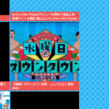
Every Little Thingがデビュー30周年で楽曲人気
投票サイトを開設 俺はもちろんFace the Change
に入れてきたぞ
擁護で
【速報】ダウンタウン浜田、とんでもない発言
www