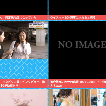
ん、円形脱毛症になっていた…
ウイスキーを冷凍庫に入れると凍る
 ピタピタ衣装でインタビュー、胸
落合博満の晩年の成績(1991-1998)、ギリ
【GIF動画あり】
きるwww