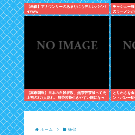
【画像】アナウンサーのあまりにもデカいパイパ
チャシュー麺
イwww
のラーメンが
ねえ？
【高市朗報】日本の自殺者数、無茶苦茶減って史
とりわさを食
上初の2万人割れ。無茶苦茶生きやすい国になっ
ン・バレー症
てる件www
が良かったと
ホーム
嫌儲