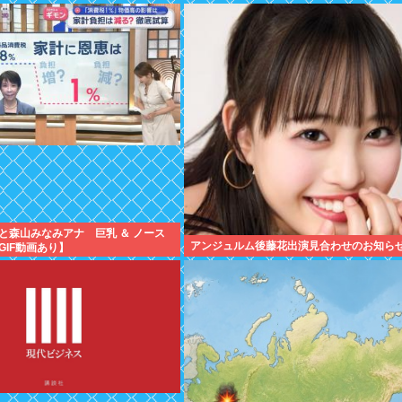
と森山みなみアナ 巨乳 ＆ ノース
アンジュルム後藤花出演見合わせのお知ら
GIF動画あり】