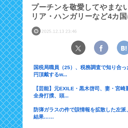
プーチンを敬愛してやまない
リア・ハンガリーなど4カ国
2025.12.13 23:46
国税局職員（25）、税務調査で知り合っ
円頂戴するw...
【芸能】元EXILE・黒木啓司、妻・宮
全身打撲、頭...
防弾ガラスの件で誤情報を拡散した左派
結果……