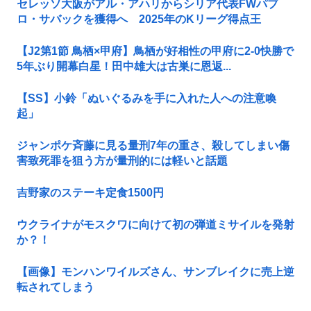
セレッソ大阪がアル・アハリからシリア代表FWパブ
ロ・サバックを獲得へ 2025年のKリーグ得点王
【J2第1節 鳥栖×甲府】鳥栖が好相性の甲府に2-0快勝で
5年ぶり開幕白星！田中雄大は古巣に恩返...
【SS】小鈴「ぬいぐるみを手に入れた人への注意喚
起」
ジャンポケ斉藤に見る量刑7年の重さ、殺してしまい傷
害致死罪を狙う方が量刑的には軽いと話題
吉野家のステーキ定食1500円
ウクライナがモスクワに向けて初の弾道ミサイルを発射
か？！
【画像】モンハンワイルズさん、サンブレイクに売上逆
転されてしまう