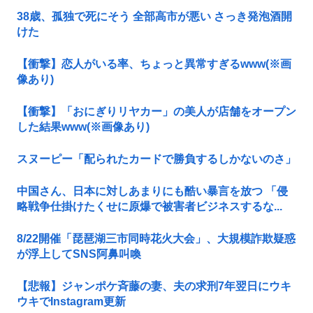
38歳、孤独で死にそう 全部高市が悪い さっき発泡酒開
けた
【衝撃】恋人がいる率、ちょっと異常すぎるwww(※画
像あり)
【衝撃】「おにぎりリヤカー」の美人が店舗をオープン
した結果www(※画像あり)
スヌーピー「配られたカードで勝負するしかないのさ」
中国さん、日本に対しあまりにも酷い暴言を放つ 「侵
略戦争仕掛けたくせに原爆で被害者ビジネスするな...
8/22開催「琵琶湖三市同時花火大会」、大規模詐欺疑惑
が浮上してSNS阿鼻叫喚
【悲報】ジャンポケ斉藤の妻、夫の求刑7年翌日にウキ
ウキでInstagram更新