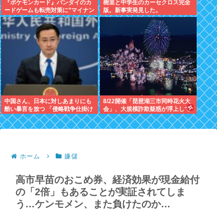
『ポケモンカード』バンダイのカ
樹里と中学生のカーセクロス完全
ードゲームも転売対策に”マイナン
版。新事実発見した。
バー”導入開始「効果テキメン」
中国さん、日本に対しあまりにも
8/22開催「琵琶湖三市同時花火大
酷い暴言を放つ 「侵略戦争仕掛け
会」、大規模詐欺疑惑が浮上して
たくせに原爆で被害者ビジネスす
SNS阿鼻叫喚
るな」
ホーム
嫌儲
高市早苗のおこめ券、経済効果が現金給付
の「2倍」もあることが実証されてしま
う…ケンモメン、また負けたのか…