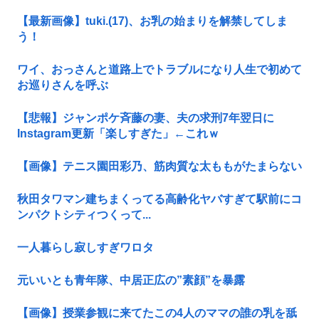
【最新画像】tuki.(17)、お乳の始まりを解禁してしま
う！
ワイ、おっさんと道路上でトラブルになり人生で初めて
お巡りさんを呼ぶ
【悲報】ジャンポケ斉藤の妻、夫の求刑7年翌日に
Instagram更新「楽しすぎた」←これｗ
【画像】テニス園田彩乃、筋肉質な太ももがたまらない
秋田タワマン建ちまくってる高齢化ヤバすぎて駅前にコ
ンパクトシティつくって...
一人暮らし寂しすぎワロタ
元いいとも青年隊、中居正広の”素顔”を暴露
【画像】授業参観に来てたこの4人のママの誰の乳を舐