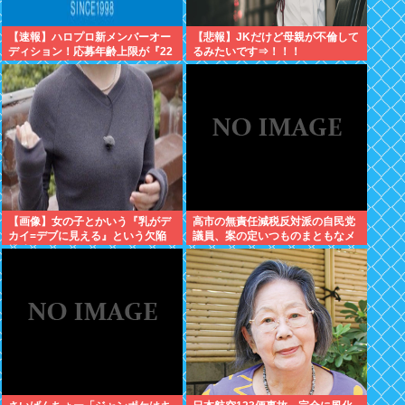
【速報】ハロプロ新メンバーオー
【悲報】JKだけど母親が不倫して
ディション！応募年齢上限が『22
るみたいです⇒！！！
歳』に引き上げられる
【画像】女の子とかいう『乳がデ
高市の無責任減税反対派の自民党
カイ=デブに見える』という欠陥
議員、案の定いつものまともなメ
構造www
ンツだったwww