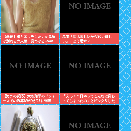
【画像】誰とエッチしたいか見解
親友「生活苦しいから30万ほし
が別れる六人衆、見つかるwww
い」←どう返す？
【海外の反応】大谷翔平のドジャ
「えっ！？日本ってこんなに変わ
ースでの通算fWARが25に到達！
ってしまったの」とビックリした
→ 「3シーズン未満でレジェンド
こと
クラスの通算WARを稼いでるな」
「契約終了時にはどれくらいの数
字になるのか楽しみ」