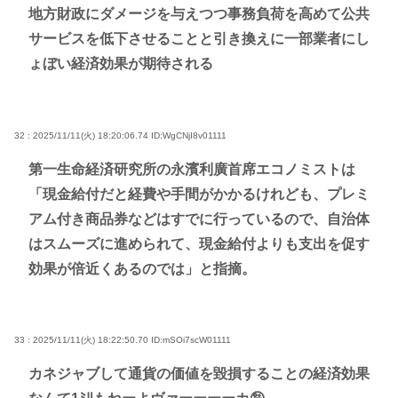
地方財政にダメージを与えつつ事務負荷を高めて公共
サービスを低下させることと引き換えに一部業者にし
ょぼい経済効果が期待される
32 : 2025/11/11(火) 18:20:06.74
ID:WgCNjI8v01111
第一生命経済研究所の永濱利廣首席エコノミストは
「現金給付だと経費や手間がかかるけれども、プレミ
アム付き商品券などはすでに行っているので、自治体
はスムーズに進められて、現金給付よりも支出を促す
効果が倍近くあるのでは」と指摘。
33 : 2025/11/11(火) 18:22:50.70
ID:mSOi7scW01111
カネジャブして通貨の価値を毀損することの経済効果