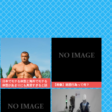
日本でモテる体型と海外でモテる
【画像】迷惑行為って何？
体型があまりにも真逆すぎると話
題に。何故日本人はヒョロガリを
好むのか。