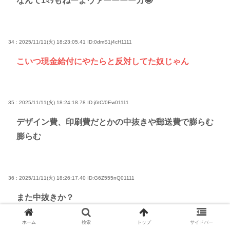
なんて1ﾐﾘもねーよヴァーーーーカ🤪
34 : 2025/11/11(火) 18:23:05.41
ID:0dmS1j4cH1111
こいつ現金給付にやたらと反対してた奴じゃん
35 : 2025/11/11(火) 18:24:18.78
ID:j6tC/0Ew01111
デザイン費、印刷費だとかの中抜きや郵送費で膨らむ
膨らむ
36 : 2025/11/11(火) 18:26:17.40
ID:G6Z555nQ01111
また中抜きか？
今度はどこが儲かるんだ？
ホーム
検索
トップ
サイドバー