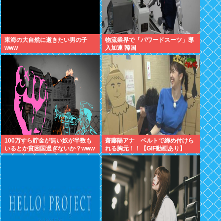
東海の大自然に逝きたい男の子
物流業界で「パワードスーツ」導
www
入加速 韓国
100万すら貯金が無い奴が半数も
齋藤陽アナ ベルトで締め付けら
いるとか貧困国過ぎないか？www
れる胸元！！【GIF動画あり】