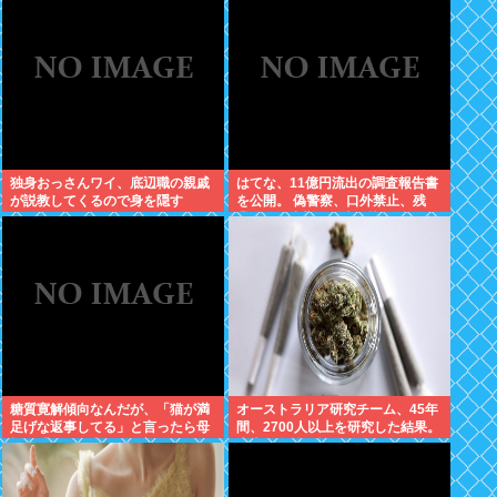
果！
独身おっさんワイ、底辺職の親戚
はてな、11億円流出の調査報告書
が説教してくるので身を隠す
を公開。 偽警察、口外禁止、残
業・休日出勤200時間越、孤
立…。やばすぎて草はえる
糖質寛解傾向なんだが、「猫が満
オーストラリア研究チーム、45年
足げな返事してる」と言ったら母
間、2700人以上を研究した結果。
親に「お気の毒w」と言われた
大麻に有益な効果はほとんどな
く、むしろ有蓋だった事を証明