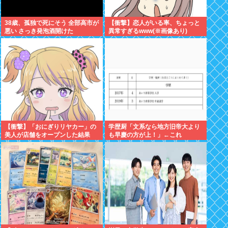
38歳、孤独で死にそう 全部高市が
【衝撃】恋人がいる率、ちょっと
悪い さっき発泡酒開けた
異常すぎるwww(※画像あり)
【衝撃】「おにぎりリヤカー」の
学歴厨「文系なら地方旧帝大より
美人が店舗をオープンした結果
も早慶の方が上！」←これ
www(※画像あり)