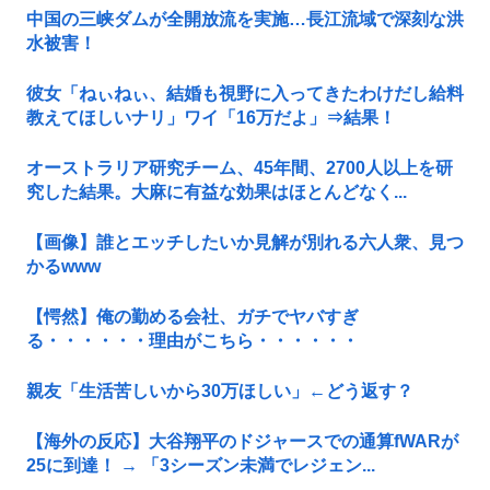
中国の三峡ダムが全開放流を実施…長江流域で深刻な洪
水被害！
彼女「ねぃねぃ、結婚も視野に入ってきたわけだし給料
教えてほしいナリ」ワイ「16万だよ」⇒結果！
オーストラリア研究チーム、45年間、2700人以上を研
究した結果。大麻に有益な効果はほとんどなく...
【画像】誰とエッチしたいか見解が別れる六人衆、見つ
かるwww
【愕然】俺の勤める会社、ガチでヤバすぎ
る・・・・・・理由がこちら・・・・・・
親友「生活苦しいから30万ほしい」←どう返す？
【海外の反応】大谷翔平のドジャースでの通算fWARが
25に到達！ → 「3シーズン未満でレジェン...