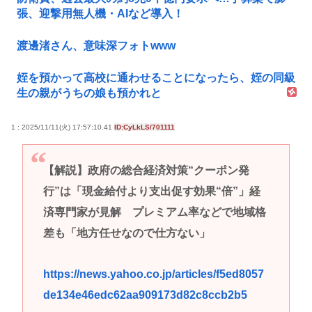
張、迎撃用無人機・AIなど導入！
渡邊渚さん、意味深フォトwww
姪を預かって高校に通わせることになったら、姪の同級
生の親がうちの娘も預かれと
1 : 2025/11/11(火) 17:57:10.41
ID:CyLkLS/701111
【解説】政府の総合経済対策“クーポン発
行”は「現金給付より支出促す効果“倍”」経
済専門家が見解 プレミアム率などで地域格
差も「地方任せなので仕方ない」
https://news.yahoo.co.jp/articles/f5ed8057
de134e46edc62aa909173d82c8ccb2b5