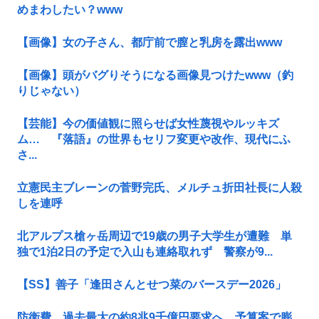
めまわしたい？www
【画像】女の子さん、都庁前で膣と乳房を露出www
【画像】頭がバグりそうになる画像見つけたwww（釣
りじゃない）
【芸能】今の価値観に照らせば女性蔑視やルッキズ
ム… 『落語』の世界もセリフ変更や改作、現代にふ
さ...
立憲民主ブレーンの菅野完氏、メルチュ折田社長に人殺
しを連呼
北アルプス槍ヶ岳周辺で19歳の男子大学生が遭難 単
独で1泊2日の予定で入山も連絡取れず 警察が9...
【SS】善子「逢田さんとせつ菜のバースデー2026」
防衛費、過去最大の約8兆9千億円要求へ…予算案で膨