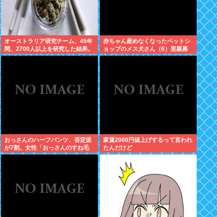
オーストラリア研究チーム、45年
赤ちゃん産めなくなったペットシ
間、2700人以上を研究した結果。
ョップのメス犬さん（6）里親募
大麻に有益な効果はほとんどな
集されてしまうwww
く、むしろ有蓋だった事を証明
おっさんのハーフパンツ、否定派
家賃2000円値上げするって言われ
が7割。女性「おっさんのすね毛
たんだけど
なんて見たくないじゃないですか
w」