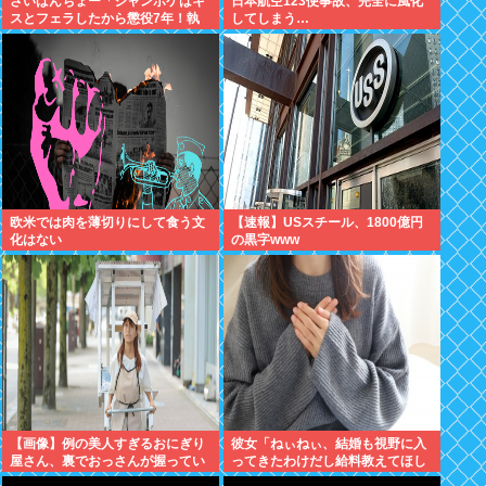
さいばんちょー「ジャンポケはキ
日本航空123便事故、完全に風化
スとフェラしたから懲役7年！執
してしまう…
行猶予なし！」←殺人並みに重く
て草
欧米では肉を薄切りにして食う文
【速報】USスチール、1800億円
化はない
の黒字www
【画像】例の美人すぎるおにぎり
彼女「ねぃねぃ、結婚も視野に入
屋さん、裏でおっさんが握ってい
ってきたわけだし給料教えてほし
たwww
いナリ」ワイ「16万だよ」⇒結