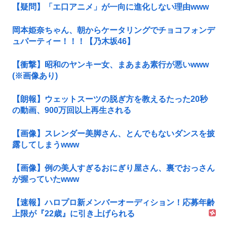
【疑問】「エ口アニメ」が一向に進化しない理由www
岡本姫奈ちゃん、朝からケータリングでチョコフォンデ
ュパーティー！！！【乃木坂46】
【衝撃】昭和のヤンキー女、まあまあ素行が悪いwww
(※画像あり)
【朗報】ウェットスーツの脱ぎ方を教えるたった20秒
の動画、900万回以上再生される
【画像】スレンダー美脚さん、とんでもないダンスを披
露してしまうwww
【画像】例の美人すぎるおにぎり屋さん、裏でおっさん
が握っていたwww
【速報】ハロプロ新メンバーオーディション！応募年齢
上限が『22歳』に引き上げられる