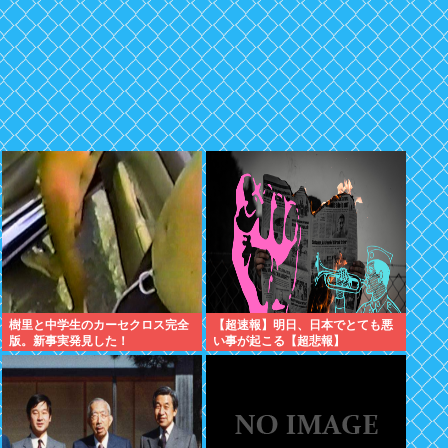
樹里と中学生のカーセクロス完全
【超速報】明日、日本でとても悪
版。新事実発見した！
い事が起こる【超悲報】