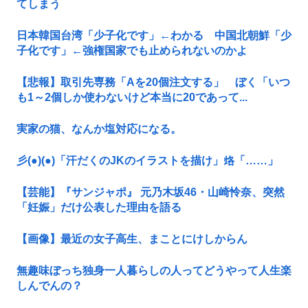
てしまう
日本韓国台湾「少子化です」←わかる 中国北朝鮮「少
子化です」←強権国家でも止められないのかよ
【悲報】取引先専務「Aを20個注文する」 ぼく「いつ
も1～2個しか使わないけど本当に20であって...
実家の猫、なんか塩対応になる。
彡(●)(●)「汗だくのJKのイラストを描け」烙「……」
【芸能】『サンジャポ』 元乃木坂46・山崎怜奈、突然
「妊娠」だけ公表した理由を語る
【画像】最近の女子高生、まことにけしからん
無趣味ぼっち独身一人暮らしの人ってどうやって人生楽
しんでんの？