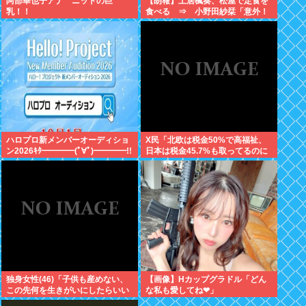
阿部華也子アナ ニットの巨
【朗報】土居楓奏、松屋で定食を
乳！！
食べる ⇒ 小野田紗栞「意外！
親近感持った」
ハロプロ新メンバーオーディショ
X民「北欧は税金50%で高福祉、
ン2026ｷﾀ━━━━(ﾟ∀ﾟ)━━━━!!
日本は税金45.7%も取ってるのに
低福祉、おかしいよ」 11万いいね
独身女性(46)「子供も産めない、
【画像】Hカップグラドル「どん
この先何を生きがいにしたらいい
な私も愛してね❤」
の？」