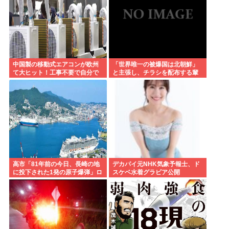
中国製の移動式エアコンが欧州
「世界唯一の被爆国は北朝鮮」
て大ヒット！工事不要で自分で
と主張し、チラシを配布する輩
取り付け可、もうこれで良く
が発生
ね？
高市「81年前の今日、長崎の地
デカパイ元NHK気象予報士、ド
に投下された1発の原子爆弾」ロ
スケベ水着グラビア公開
シア「待って。《誰が》落とし
たの？ねぇ、なんでそこ伏せる
の？」