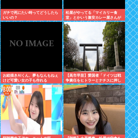
ガチで死にたい時ってどうしたら
松屋がやってる「マイカリー食
いいの？
堂」とかいう激安カレー屋さんが
こちらwww
お絵描きAIくん、夢もなんもねぇ
【高市早苗】愛国者「ドイツは戦
けど可愛い女の子も作れる
争責任をヒトラーとナチスに押し
付けたくせに日本を批判しゅりゅ
なぁぁぁぁぁ！」