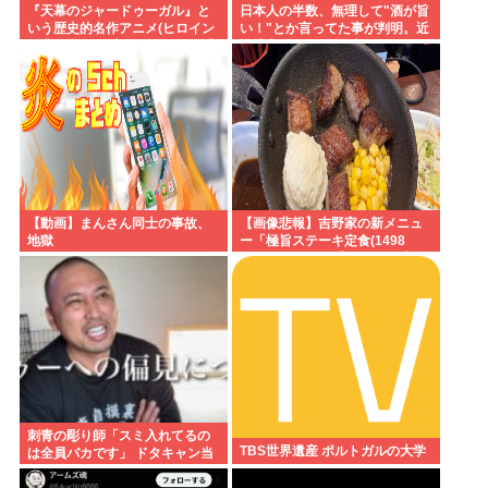
『天幕のジャードゥーガル』と
日本人の半数、無理して"酒が旨
いう歴史的名作アニメ(ヒロイン
い！"とか言ってた事が判明。近
が非処女)が日本人にイマイチ受
畿地方に関しては6割が下戸
けなかった理由って何だ？
【動画】まんさん同士の事故、
【画像悲報】吉野家の新メニュ
地獄
ー「極旨ステーキ定食(1498
円)」、肉の量が少なすぎて大炎
上してしまう…
刺青の彫り師「スミ入れてるの
TBS世界遺産 ポルトガルの大学
は全員バカです」 ドタキャン当
たり前、カネはない、挨拶もで
きない