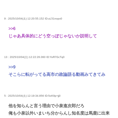
9 : 2025/10/04(土) 12:20:55.152
ID:uL51nopx0
>>6
じゃあ具体的にどう空っぽじゃないか説明して
13 : 2025/10/04(土) 12:22:26.060
ID:YoR7GcTq0
>>9
そこらに転がってる高市の政論語る動画みてきてみ
5 : 2025/10/04(土) 12:19:34.856
ID:5oK9p+jj0
他を知らんと言う理由で小泉進次郎だろ
俺も小泉以外いまいち分からんし知名度は馬鹿に出来