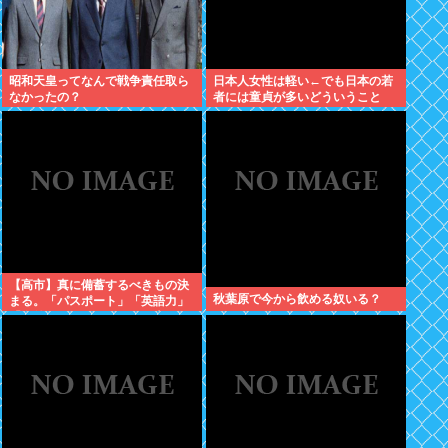
昭和天皇ってなんで戦争責任取ら
日本人女性は軽い←でも日本の若
なかったの？
者には童貞が多いどういうこと
や？
【高市】真に備蓄するべきもの決
秋葉原で今から飲める奴いる？
まる。「パスポート」「英語力」
「海外からアクセスして日本円を
海外送金出来るネットバンク」