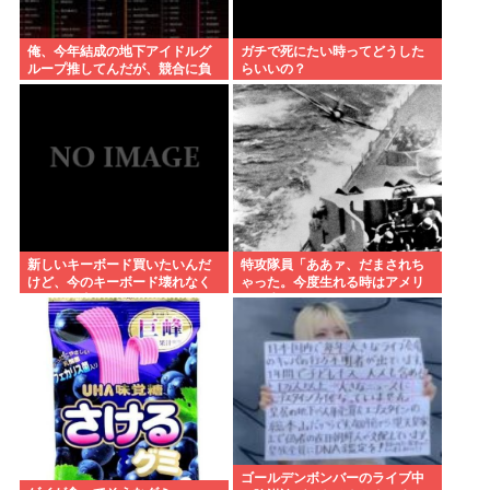
俺、今年結成の地下アイドルグ
ガチで死にたい時ってどうした
ループ推してんだが、競合に負
らいいの？
けてる。
新しいキーボード買いたいんだ
特攻隊員「ああァ、だまされち
けど、今のキーボード壊れなく
ゃった。今度生れる時はアメリ
て買う理由が見つからない
カへ生れるぞ」
ゴールデンボンバーのライブ中