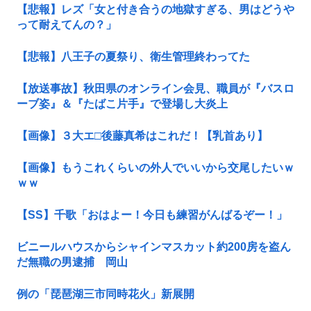
【悲報】レズ「女と付き合うの地獄すぎる、男はどうや
って耐えてんの？」
【悲報】八王子の夏祭り、衛生管理終わってた
【放送事故】秋田県のオンライン会見、職員が『バスロ
ーブ姿』＆『たばこ片手』で登場し大炎上
【画像】３大エ□後藤真希はこれだ！【乳首あり】
【画像】もうこれくらいの外人でいいから交尾したいｗ
ｗｗ
【SS】千歌「おはよー！今日も練習がんばるぞー！」
ビニールハウスからシャインマスカット約200房を盗ん
だ無職の男逮捕 岡山
例の「琵琶湖三市同時花火」新展開