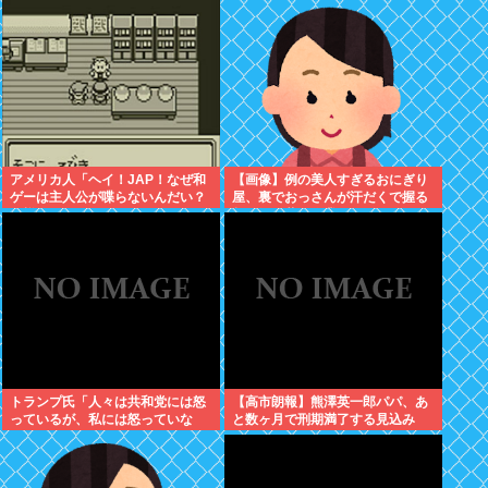
アメリカ人「ヘイ！JAP！なぜ和
【画像】例の美人すぎるおにぎり
ゲーは主人公が喋らないんだい？
屋、裏でおっさんが汗だくで握る
異様だよ？」
超ド級の共同作業だったwww
トランプ氏「人々は共和党には怒
【高市朗報】熊澤英一郎パパ、あ
っているが、私には怒っていな
と数ヶ月で刑期満了する見込み
い」