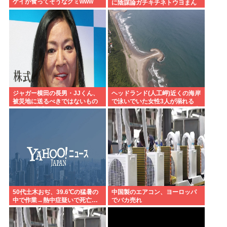
ゲイが食ってそうなグミwww
に陰謀論ガチキチネトウヨまん
さんが乱入www
ジャガー横田の長男・JJくん、
ヘッドランド(人工岬)近くの海岸
被災地に送るべきではないもの
で泳いでいた女性3人が溺れる
とは？ 「千羽鶴… めちゃくちゃ
23歳女性が死亡、24歳女性が重
迷惑らしい」
体
50代土木おぢ、39.6℃の猛暑の
中国製のエアコン、ヨーロッパ
中で作業→熱中症疑いで死亡…
でバカ売れ