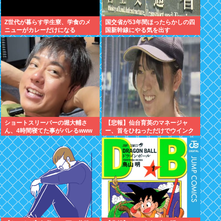
Z世代が暮らす学生寮、学食のメ
国交省が53年間ほったらかしの四
ニューがカレーだけになる
国新幹線にやる気を出す
ショートスリーパーの堀大輔さ
【悲報】仙台育英のマネージャ
ん、4時間寝てた事がバレるwww
ー、首をひねっただけでウインク
したことにされてしまうｗｗｗ