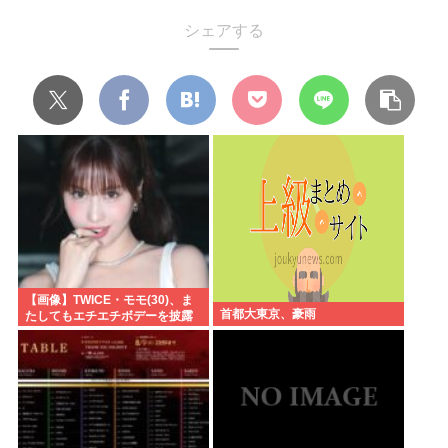
シェアする
【画像】TWICE・モモ(30)、ま
首都大東京、豪雨
たしてもエチエチボデーを披露
www