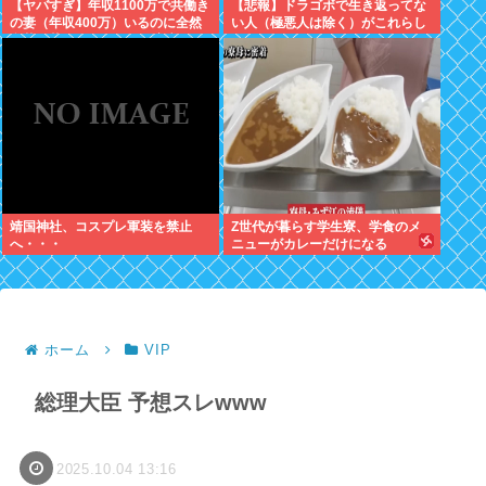
【ヤバすぎ】年収1100万で共働き
【悲報】ドラゴボで生き返ってな
の妻（年収400万）いるのに全然
い人（極悪人は除く）がこれらし
豪華な暮らしできない現実辛すぎ
いwww
ワロタwww
靖国神社、コスプレ軍装を禁止
Z世代が暮らす学生寮、学食のメ
へ・・・
ニューがカレーだけになる
ホーム
VIP
総理大臣 予想スレwww
2025.10.04 13:16