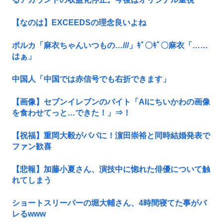
【なのは】EXCEEDSの理念良いよね
ポルカ「麻衣ちゃんいつもの…///」ｷﾞ〇ｷﾞ〇麻衣「……
はぁ」
中国人「中国では赤信号でも右折できます」
【画像】セブンイレブンのバイト「AIにちいかわの画像
を食わせてっと…できた！」⇒！
【祝福】重岡大毅がパパに！濵田崇裕と同時結婚発表で
ファン歓喜
【悲報】加藤小夏さん、演技中に惚れた俳優について触
れてしまう
ショートスリーパーの堀大輔さん、4時間寝てた事がバ
レるwww