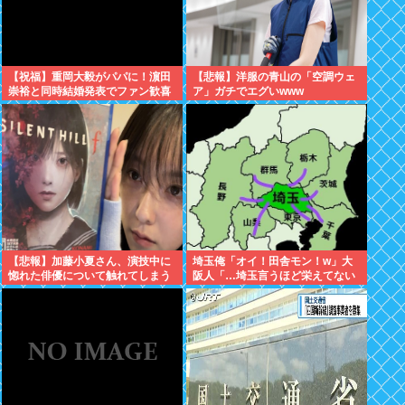
【祝福】重岡大毅がパパに！濵田
【悲報】洋服の青山の「空調ウェ
崇裕と同時結婚発表でファン歓喜
ア」ガチでエグいwww
【悲報】加藤小夏さん、演技中に
埼玉俺「オイ！田舎モン！w」大
惚れた俳優について触れてしまう
阪人「…埼玉言うほど栄えてない
やん」俺「でも、西やんw」