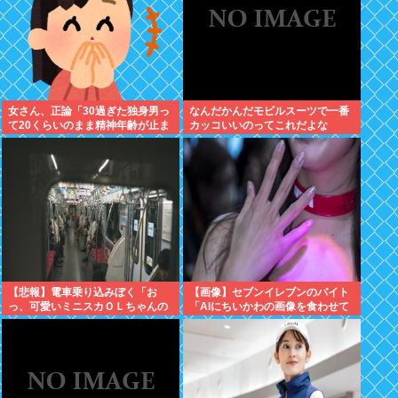
女さん、正論「30過ぎた独身男っ
なんだかんだモビルスーツで一番
て20くらいのまま精神年齢が止ま
カッコいいのってこれだよな
っていて気持ち悪い」話題にwww
【悲報】電車乗り込みぼく「お
【画像】セブンイレブンのバイト
っ、可愛いミニスカＯＬちゃんの
「AIにちいかわの画像を食わせて
隣あいてんじゃん！座ったろ！」
っと…できた！」⇒！
⇒！