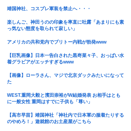
靖国神社、コスプレ軍装を禁止へ・・・
楽しんご、神田うのの印象を率直に吐露「あまりにも素
っ気ない態度を取られて寂しい」
アメリカの共和党内でブリトー内戦が勃発www
【巨乳画像】日本一告白された黒嵜菜々子、おっぱい水
着グラビアがエッチすぎるwww
【画像】ローラさん、マジで北京ダックみたいになって
た
WEST.重岡大毅と濱田崇裕がW結婚発表 お相手はとも
に一般女性 重岡はすでに子供も「尊い」
【高市早苗】靖国神社「神社内で日本軍の服着たりする
のやめろ！」遊就館のお土産屋がこちら