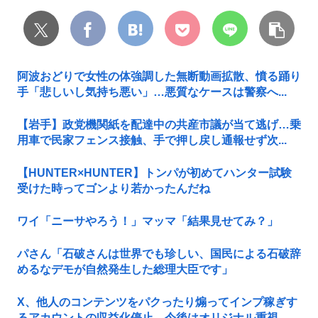
阿波おどりで女性の体強調した無断動画拡散、憤る踊り
手「悲しいし気持ち悪い」…悪質なケースは警察へ...
【岩手】政党機関紙を配達中の共産市議が当て逃げ…乗
用車で民家フェンス接触、手で押し戻し通報せず次...
【HUNTER×HUNTER】トンパが初めてハンター試験
受けた時ってゴンより若かったんだね
ワイ「ニーサやろう！」マッマ「結果見せてみ？」
パさん「石破さんは世界でも珍しい、国民による石破辞
めるなデモが自然発生した総理大臣です」
X、他人のコンテンツをパクったり煽ってインプ稼ぎす
るアカウントの収益化停止。今後はオリジナル重視