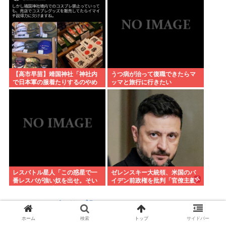
【高市早苗】靖国神社「神社内
うつ病が治って復職できたらマ
で日本軍の服着たりするのやめ
ッマと旅行に行きたい
ろ！」遊就館のお土産屋がこち
ら
レスバトル星人「この惑星で一
ゼレンスキー大統領、米国のバ
番レスバが強い奴を出せ。そい
イデン前政権を批判「官僚主義
つが負けたら滅ぼす」 誰を出
だった」
す？
エッヂジオゲッサー部
ホーム
検索
トップ
サイドバー