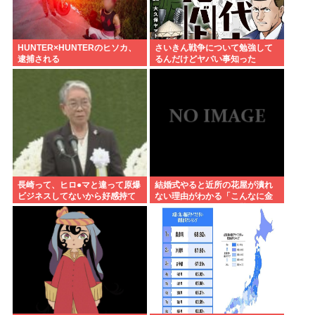
HUNTER×HUNTERのヒソカ、
さいきん戦争について勉強して
逮捕される
るんだけどヤバい事知った
長崎って、ヒロ●マと違って原爆
結婚式やると近所の花屋が潰れ
ビジネスしてないから好感持て
ない理由がわかる「こんなに金
るよな
取るのかよ！？」って驚くぞ