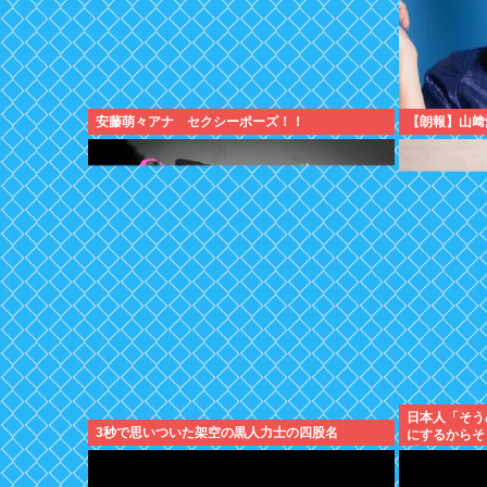
安藤萌々アナ セクシーポーズ！！
【朗報】山﨑
日本人「そう
3秒で思いついた架空の黒人力士の四股名
にするからそ
「Don’t s