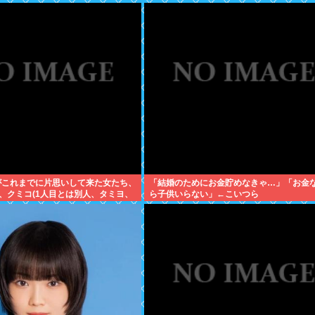
「俺がこれまでに片思いして来た女たち、
「結婚のためにお金貯めなきゃ…」「お金
、クミコ(1人目とは別人、タミヨ、
ら子供いらない」←こいつら
リ…」