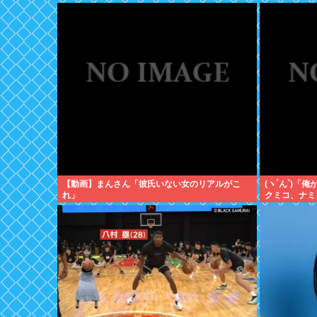
【動画】まんさん「彼氏いない女のリアルがこ
(ヽ´ん`)
れ」
クミコ、ナミ
カオリ、ユカ