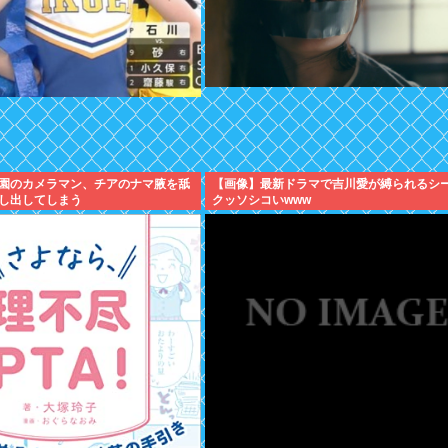
園のカメラマン、チアのナマ腋を舐
【画像】最新ドラマで吉川愛が縛られるシ
し出してしまう
クッソシコいwww