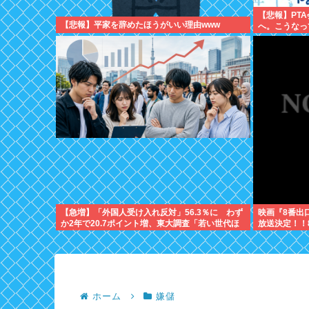
【悲報】PT
【悲報】平家を辞めたほうがいい理由www
へ。こうなっ
【急増】「外国人受け入れ反対」56.3％に わず
映画『8番出
か2年で20.7ポイント増、東大調査「若い世代ほ
放送決定！！
ど増加」
ホーム
嫌儲