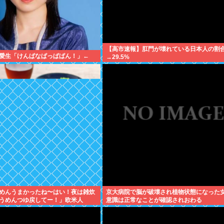
【高市速報】肛門が壊れている日本人の割
愛生「けんぱなぱっぱぱん！」←
→29.5%
めんうまかったね〜はい！夜は雑炊
京大病院で脳が破壊され植物状態になった
うめんつゆ戻してー！」欧米人
意識は正常なことが確認されおわる
top!」日本人「？」