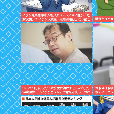
イラン最高指導者のモジタバ・ハメネイ師が「危
新婚だけど好
篤状態」？ イラン大統領「意思疎通はかなり難し
い」
SNSで知り合った15歳少女に酒飲ませレ●プした
おぎやはぎ嘆
54歳男性、『ハゲかどうか』で意見が真っ二つに
ボディーバッ
分かれる
だけ言われる