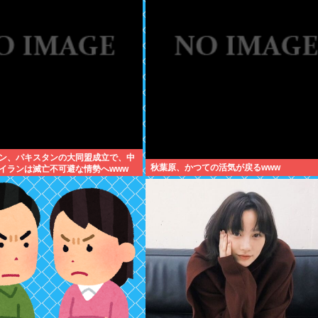
ン、パキスタンの大同盟成立で、中
秋葉原、かつての活気が戻るwww
イランは滅亡不可避な情勢へwww