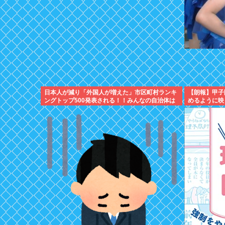
日本人が減り「外国人が増えた」市区町村ランキ
【朗報】甲子
ングトップ500発表される！！みんなの自治体は
めるように映
何位かな？？