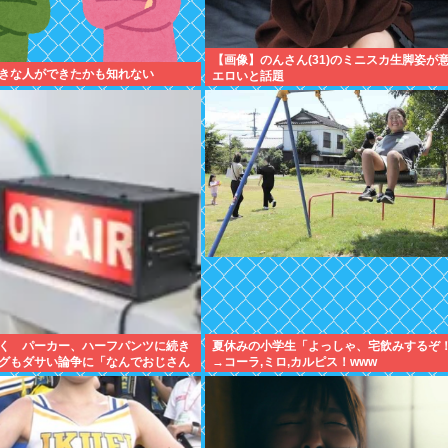
【画像】のんさん(31)のミニスカ生脚姿が
きな人ができたかも知れない
エロいと話題
く パーカー、ハーフパンツに続き
夏休みの小学生「よっしゃ、宅飲みするぞ
グもダサい論争に「なんでおじさん
→コーラ,ミロ,カルピス！www
の？」