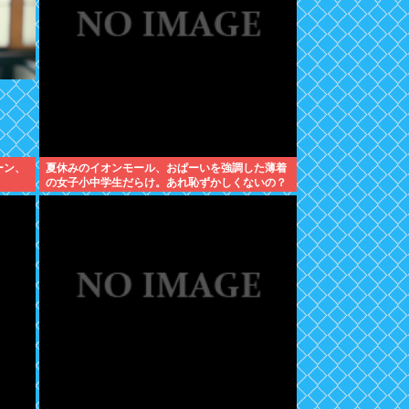
ーン、
夏休みのイオンモール、おぱーいを強調した薄着
の女子小中学生だらけ。あれ恥ずかしくないの？