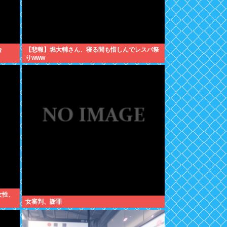
合
【悲報】堀大輔さん、寝る間も惜しんでレスバ祭
りwww
女性、
女審判、謝罪