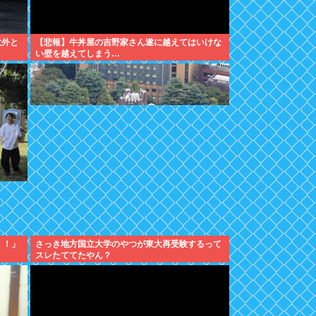
意外と
【悲報】牛丼屋の吉野家さん遂に越えてはいけな
い壁を越えてしまう…
！！」
さっき地方国立大学のやつが東大再受験するって
スレたててたやん？