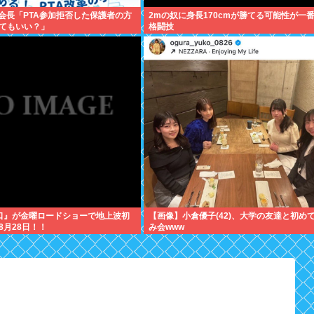
A会長「PTA参加拒否した保護者の方
2mの奴に身長170cmが勝てる可能性が一
てもいい？」
格闘技
口』が金曜ロードショーで地上波初
【画像】小倉優子(42)、大学の友達と初め
8月28日！！
み会www