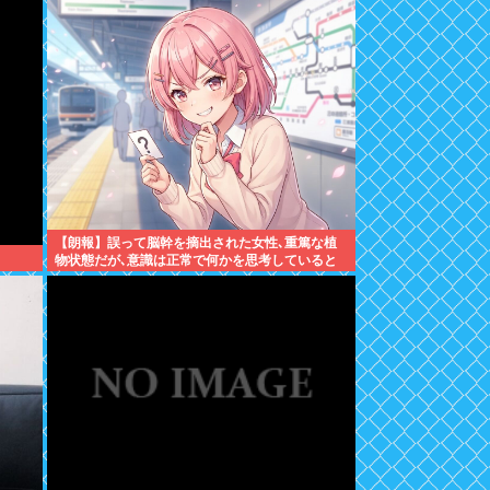
【朗報】誤って脳幹を摘出された女性､重篤な植
物状態だが､意識は正常で何かを思考していると
判明