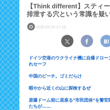
【Think different
排泄する穴という常識を疑
2025.09.03 17:16
ドイツ空港のウクライナ機に自爆ドロー
れセーフ
中国のビーチ。ゴミだらけ
暇やから近くの山に探検するぜ
原爆ドーム前に居座る”市民団体”を警
たちが……