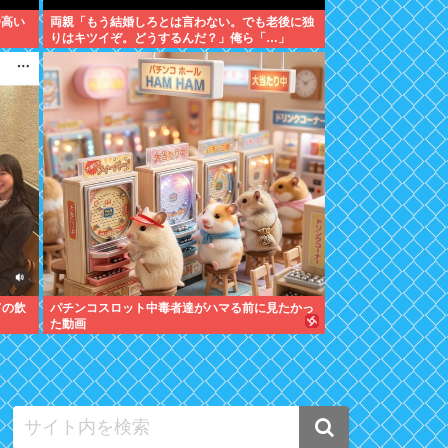
番高い
両親「もう結婚しろとは言わない。でも老後に独
りはキツイぞ。どうするんだ？」俺ら「…」
ての飲
パチンコスロット中毒者達がハマる前に見たかっ
た動画