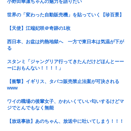
小野田華凛ちゃんの魅力を語りたい
世界の「変わった自動販売機」を貼っていく【珍百景】
【天使】江端妃咲＠奇跡の1枚
西日本、お盆は灼熱地獄へ 一方で東日本は気温が下が
る
スタンミ「ジャングリア行ってきたんだけどほんとーー
ーにおもんない！！！！」
【衝撃】イギリス、タバコ販売禁止法案が可決される
www
ワイの職場の後輩女子、かわいくていい匂いするけどマ
ジでとんでもなく無能
【放送事故】あのちゃん、放送中に吐いてしまう！！！