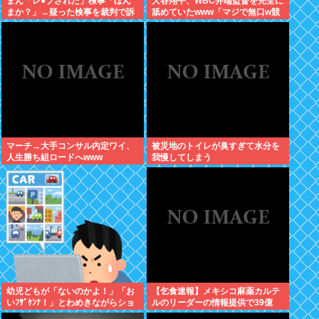
まん「レ●プされた」検事「ほん
大谷翔平、WBC井端監督を完全に
まか？」→疑った検事を裁判で訴
舐めていたwww「マジで無口w競
える
馬の話しかしないわ」と日本代表
は内部崩壊
マーチ→大手コンサル内定ワイ、
被災地のトイレが臭すぎて水分を
人生勝ち組ロードへwww
我慢してしまう
幼児どもが「ないのかよ！」「お
【乞食速報】メキシコ麻薬カルテ
いﾌｻﾞｹﾝﾅ！」とわめきながらショ
ルのリーダーの情報提供で39億
ーケースをドンドン叩いたり、エ
円！お前ら急げ！