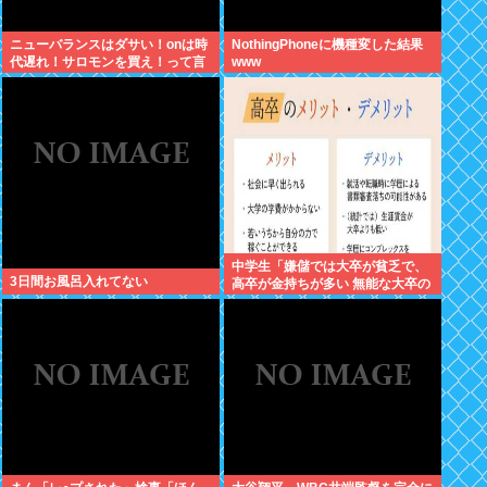
ニューバランスはダサい！onは時
NothingPhoneに機種変した結果
代遅れ！サロモンを買え！って言
www
われたから買ったんやが
中学生「嫌儲では大卒が貧乏で、
3日間お風呂入れてない
高卒が金持ちが多い 無能な大卒の
集まりw」エックスで一万いいね