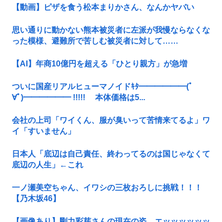
【動画】ピザを食う松本まりかさん、なんかヤバい
思い通りに動かない熊本被災者に左派が我慢ならなくな
った模様、避難所で苦しむ被災者に対して……
【AI】年商10億円を超える「ひとり親方」が急増
ついに国産リアルヒューマノイドｷﾀ━━━━━━(ﾟ
∀ﾟ)━━━━━━ !!!!! 本体価格は5...
会社の上司「ワイくん、服が臭いって苦情来てるよ」ワ
イ「すいません」
日本人「底辺は自己責任、終わってるのは国じゃなくて
底辺の人生」←これ
一ノ瀬美空ちゃん、イワシの三枚おろしに挑戦！！！
【乃木坂46】
【画像あり】剛力彩芽さんの現在の姿、エッッッッッッ