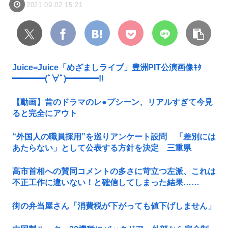
2021.09.02 15:21
Juice=Juice「めざましライブ」豊洲PIT公演画像ｷﾀ
━━━━(ﾟ∀ﾟ)━━━━!!
【動画】昔のドラマのレ●プシーン、リアルすぎて今見
ると完全にアウト
“外国人の職員採用”を巡りアンケート設問 「差別には
あたらない」として公表する方針を決定 三重県
高市首相への賛同コメントの多さに苛立つ左派、これは
不正工作に違いない！と確信してしまった結果……
街の弁当屋さん「消費税が下がっても値下げしません」