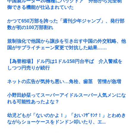
中国製ルーター20機種にバックドア 外部から完全制
御できる機能が仕込まれていた
かつて650万部を誇った「週刊少年ジャンプ」、発行部
数が初の100万部割れ
規制強化で他国から譲歩を引き出す中国の外交戦略、他
国がサプライチェーン変更で対抗した結果……
【為替相場】ドル円は1ドル158円台半ば 介入警戒を
しつつ円売りが続行
ネットの広告が気持ち悪い…角栓、歯茎 苦情が急増
小野田紗栞ってスーパーアイドルスーパー人気メンにな
れる可能性あったよな？
幼児どもが「ないのかよ！」「おいﾌｻﾞｹﾝﾅ！」とわめき
ながらショーケースをドンドン叩いたり、エ...