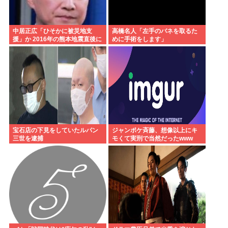
中居正広「ひそかに被災地支
高橋名人「左手のバネを取るた
援」か 2016年の熊本地震直後に
めに手術をします」
は現地で炊き出し 親友・松本人
志の闘病に心を痛め、頻繁に連
絡も
宝石店の下見をしていたルパン
ジャンポケ斉藤、想像以上にキ
三世を逮捕
モくて実刑で当然だったwww