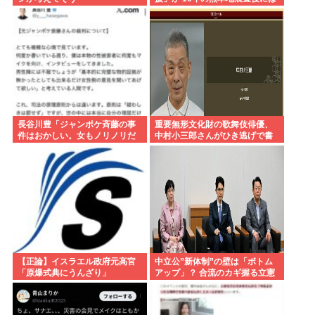
現地で炊き出し “誰にも知られな
くて良い”と、強まる福祉活動へ
の思い
長谷川豊「ジャンポケ斉藤の事
重要無形文化財の歌舞伎俳優、
件はおかしい。女もノリノリだ
中村小三郎さんがひき逃げで書
った冤罪だろ」
類送検
【正論】イスラエル政府元高官
中立公”新体制”の壁は「ボトム
「原爆式典にうんざり」
アップ」？ 合流のカギ握る立憲