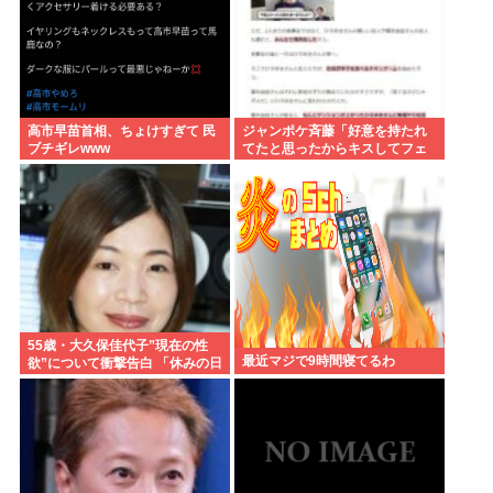
高市早苗首相、ちょけすぎて 民
ジャンポケ斉藤「好意を持たれ
ブチギレwww
てたと思ったからキスしてフェ
ラさせただけ」これセーフで
は？
55歳・大久保佳代子”現在の性
最近マジで9時間寝てるわ
欲”について衝撃告白 「休みの日
とかそうだね、だいたい…」