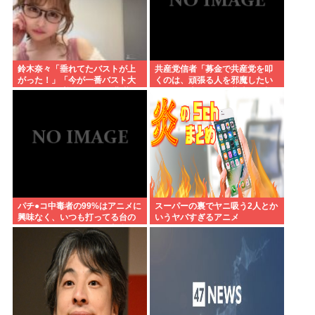
鈴木奈々「垂れてたバストが上
共産党信者「募金で共産党を叩
がった！」「今が一番バスト大
くのは、頑張る人を邪魔したい
きい！」 下着姿を公開、豊満な
という日本人らしい薄暗い欲望
美バストを披露
のせい」
パチ●コ中毒者の99%はアニメに
スーパーの裏でヤニ吸う2人とか
興味なく、いつも打ってる台の
いうヤバすぎるアニメ
原作も知らないという不都合な
真実