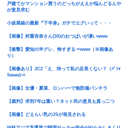
戸建てかマンション買うのどっちがええか悩んどるんや
が意見求む
小坂菜緒の最新『下半身』ガチでエグいって・・・
【画像】村重杏奈さん(30)のおつぱいが凄いwww
【衝撃】愛知の半グレ、怖すぎる⇒www（※画像あ
り）
【画像あり】JC2「え、待って私の足長くない？（ﾊﾟｼｬ
ﾘwww)⇒
【画像】女優・夏菜、ロンハーで無防備パンチラ
【裁判】求刑7年は重い？ネット民の意見も真っ二つ
【画像】どえらい乳のJSが発見される
W杯アジア予選等で韓国サッカー協会がやらかしまくり