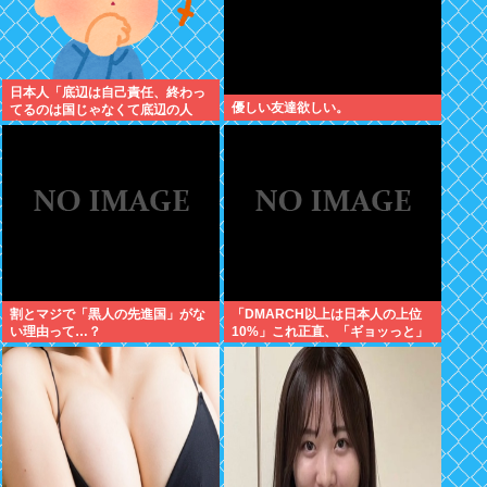
日本人「底辺は自己責任、終わっ
優しい友達欲しい。
てるのは国じゃなくて底辺の人
生」←これ
割とマジで「黒人の先進国」がな
「DMARCH以上は日本人の上位
い理由って…？
10%」これ正直、「ギョッっと」
するよなあ…職場でもMARCH同
以下の低学歴とかあんまり観ない