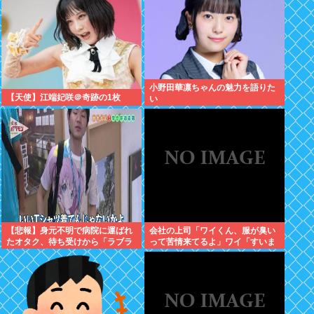
小野田華凛ちゃんの魅力を語りた
【天使】江端妃咲＠奇跡の1枚
い
【悲報】身元不明で病院に運ばれ
会社の上司「ワイくん、服が臭い
たオタク、待ち受けから「ラブラ
って苦情来てるよ」ワイ「すいま
イブ」と呼ばれるwww
せん」