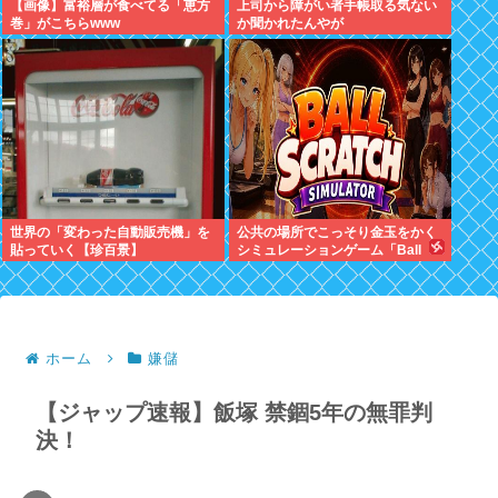
【画像】富裕層が食べてる「恵方
上司から障がい者手帳取る気ない
巻」がこちらwww
か聞かれたんやが
世界の「変わった自動販売機」を
公共の場所でこっそり金玉をかく
貼っていく【珍百景】
シミュレーションゲーム「Ball
Scratch Simulator」がSteamで
発表される
ホーム
嫌儲
【ジャップ速報】飯塚 禁錮5年の無罪判
決！