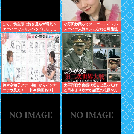
ぼく、坊主頭に飽き足らず電気シ
小野田紗栞ってスーパーアイドル
ェーバーでスキンヘッドにしてし
スーパー人気メンになれる可能性
まう
あったよな？
鈴木奈穂子アナ 袖口からインナ
太平洋戦争史振り返ると思ったけ
ーチラ見え！！【GIF動画あり】
ど日本より欧米が諸悪の根源やん