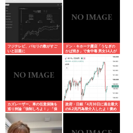
した」
フジテレビ、パセリの数がすご
ドン・キホーテ露店「うなぎの
いと話題に
かば焼き」で食中毒 男女14人が
発熱や腹痛など訴え…サルモネ
ラ属の菌検出
カズレーザー、車の任意保険を
政府・日銀「4月30日に過去最大
巡り持論「強制しろよ！」「保
の6.2兆円為替介入したよ！褒め
険にも入れないヤツは運転すん
てよ！」
なよ」