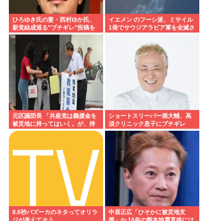
ひろゆき氏の妻・西村ゆか氏、
イエメン のフーシ派、ミサイル
新党結成巡る”ブチギレ”投稿を
1発でサウジアラビア軍を全滅さ
謝罪「配慮に欠けた行動でし
せてしまうww
た」 夫婦で投稿
元区議団長 「共産党は義援金を
ショートスリーパー堀大輔、高
被災地に持ってはいく。が、持
須クリニック息子にブチギレ
って行った先で党の活動のため
www
に使う」
8.6秒バズーカのネタってオリラ
中居正広「ひそかに被災地支
ジが考えてそう
援」か 16年の熊本地震直後には