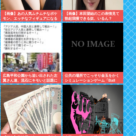
【画像】あの人気ムチムチなポケ
【画像】本田望結のこの表情見て
モン、エッチなフィギュアになる
勃起我慢できる奴、いるん？
広島平和公園から追い出された左
公共の場所でこっそり金玉をかく
翼さん達、流石にキモいと話題に
シミュレーションゲーム「Ball
Scratch Simulator」がSteamで
発表される