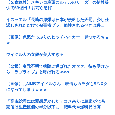
【乞食速報】メキシコ麻薬カルテルのリーダーの情報提
供で39億円！お前ら急げ！
イスラエル「長崎の原爆は日本が侵略した天罰。少し仕
返しされただけで被害者ヅラ。追悼されるべきは侵...
【画像】色気たっぷりのヒッチハイカー、見つかるｗｗ
ｗ
ウイグル人の女優が美人すぎる
【悲報】身元不明で病院に運ばれたオタク、待ち受けか
ら「ラブライブ」と呼ばれるwww
【画像】元NMBアイドルさん、表情もカラダもS♡X女
になってしまうｗｗｗ
「高市総理には愛想尽かした」コメ余りに農家が悲鳴
売値は生産原価の半分以下に…肥料代や燃料代は高...