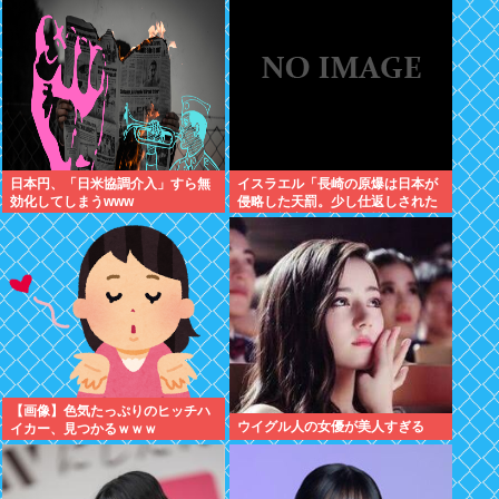
ルボーしたりしだした
日本円、「日米協調介入」すら無
イスラエル「長崎の原爆は日本が
効化してしまうwww
侵略した天罰。少し仕返しされた
だけで被害者ヅラ。追悼されるべ
きは侵略された中国や韓国の人々
だよ
【画像】色気たっぷりのヒッチハ
ウイグル人の女優が美人すぎる
イカー、見つかるｗｗｗ