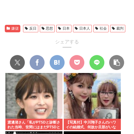
嫌儲
反日
思想
日本
日本人
社会
裁判
シェアする
渡邊渚さん「私がPTSDと診断さ
【写真付】中川翔子さんのハワ
れた当時、世間にはまだPTSDと
イの結婚式、何故か旦那がいな
いう言葉は浸透していませんで
い