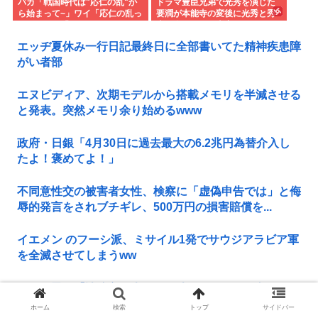
バカ「戦国時代は"応仁の乱"か
ドラマ豊臣兄弟で光秀を演じた
ら始まって~」ワイ「応仁の乱っ
要潤が本能寺の変後に光秀と秀
て？」バカ「キョトンッ」ワイ
吉が会ったのは史実じゃ
「応仁の乱って何？」バカ「い
エッヂ夏休み一行日記最終日に全部書いてた精神疾患障
や…あっ…」
がい者部
エヌビディア、次期モデルから搭載メモリを半減させる
と発表。突然メモリ余り始めるwww
政府・日銀「4月30日に過去最大の6.2兆円為替介入し
たよ！褒めてよ！」
不同意性交の被害者女性、検察に「虚偽申告では」と侮
辱的発言をされブチギレ、500万円の損害賠償を...
イエメン のフーシ派、ミサイル1発でサウジアラビア軍
を全滅させてしまうww
エッヂ民が『淡路島（人口12万人）』について知って
ること
ホーム
検索
トップ
サイドバー