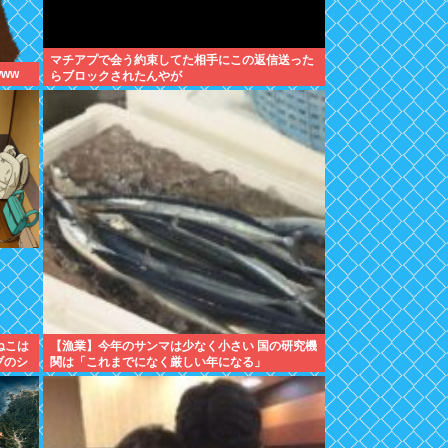
マチアプで会う約束してた相手にこの返信送った
ww
らブロックされたんやが
ねこは
【漁業】今年のサンマは少なく小さい 国の研究機
ブのシ
関は「これまでになく厳しい年になる」