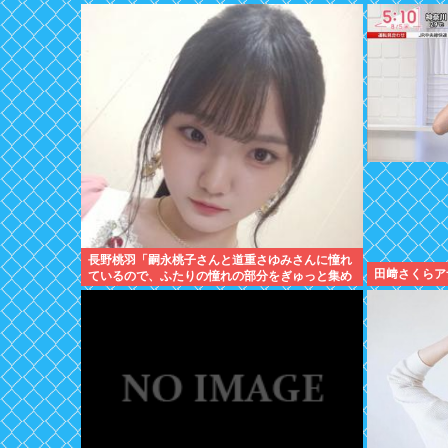
長野桃羽「嗣永桃子さんと道重さゆみさんに憧れ
田﨑さくらア
ているので、ふたりの憧れの部分をぎゅっと集め
た存在になり