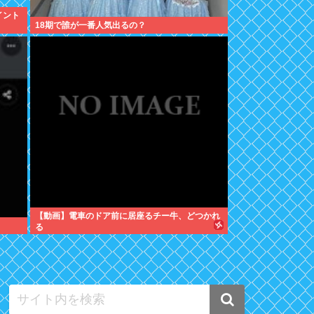
イント
18期で誰が一番人気出るの？
【動画】電車のドア前に居座るチー牛、どつかれ
る