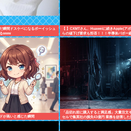
だ瞬間ドスケベになるボーイッシュ
【 】CXMTさん、Huaweiに続きApple(ア
るwww
らの値下げ要求も拒否！！！半導体バボー
へ！！！
「品切れ前に購入すると満足感」大量注文
ドが高いと感じた瞬間
セルで集英社の損失43億円 業務を妨害した
で32歳女を逮捕