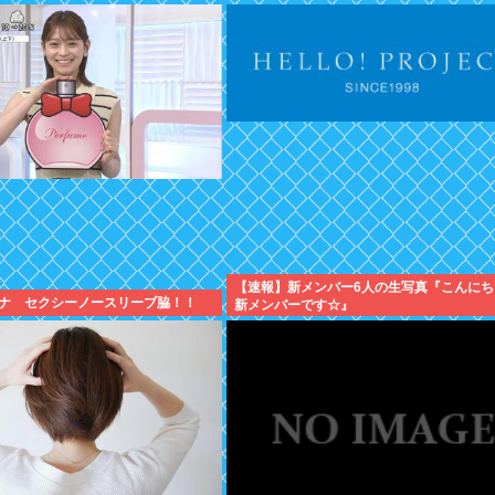
【速報】新メンバー6人の生写真『こんにち
ナ セクシーノースリーブ脇！！
新メンバーです☆』