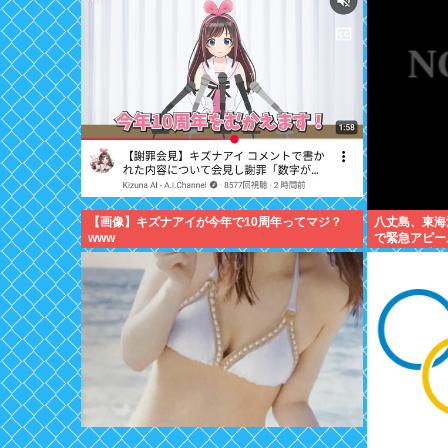
【画像】キズナアイが今年で10周年ってマジ？
八丈島、東海
www
で緊急アピー
アシタバ以外