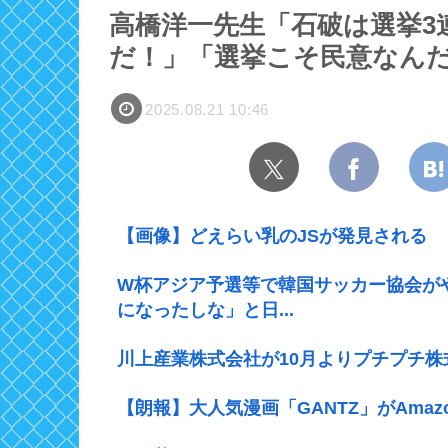
高橋洋一先生「石破は選挙3
だ！」「選挙こそ民意なん
2025.08.21 10:46
【画像】どえらい乳のJSが発見される
W杯アジア予選等で韓国サッカー協会が
になったしな」と日...
川上産業株式会社が10月よりプチプチ株
【朗報】大人気漫画「GANTZ」がAmaz