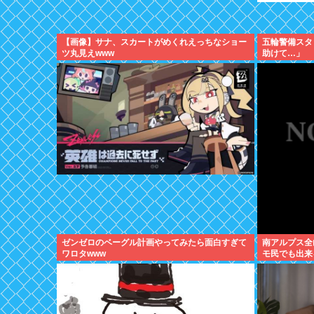
【画像】サナ、スカートがめくれえっちなショー
五輪警備スタ
ツ丸見えwww
助けて…」
ゼンゼロのベーグル計画やってみたら面白すぎて
南アルプス全
ワロタwww
モ民でも出来