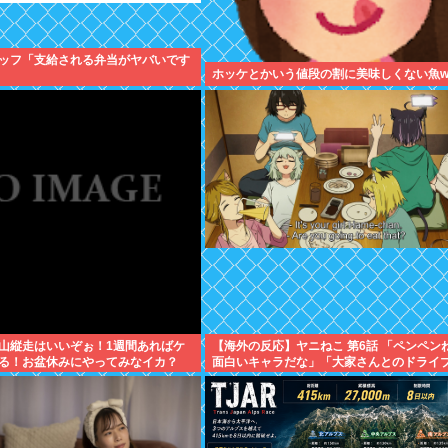
ッフ「支給される弁当がヤバいです
ホッケとかいう値段の割に美味しくない魚w
山縦走はいいぞぉ！1週間あればケ
【海外の反応】ヤニねこ 第6話 「ペンペン
る！お盆休みにやってみなイカ？
面白いキャラだな」「大家さんとのドライ
ーン、リアルすぎて辛かった」