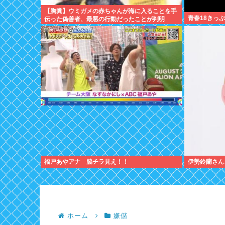
【胸糞】ウミガメの赤ちゃんが海に入ることを手
青春18きっ
伝った偽善者、最悪の行動だったことが判明
福戸あやアナ 脇チラ見え！！
伊勢鈴蘭さん
ホーム
嫌儲