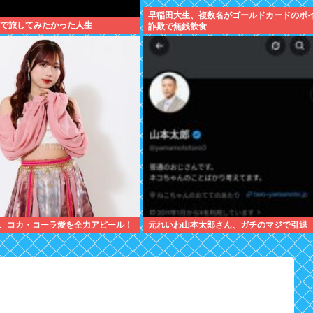
早稲田大生、複数名がゴールドカードのポ
ぷで旅してみたかった人生
詐欺で無銭飲食
、コカ・コーラ愛を全力アピール！
元れいわ山本太郎さん、ガチのマジで引退