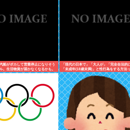
汽船がポカして営業停止になりそう
「現代の日本で」「大人が」「完全合法的
ル。生活物資が届かなくなるかも。
「未成年(18歳未満)」と性行為をする方法
に食うものがねえ
るの？