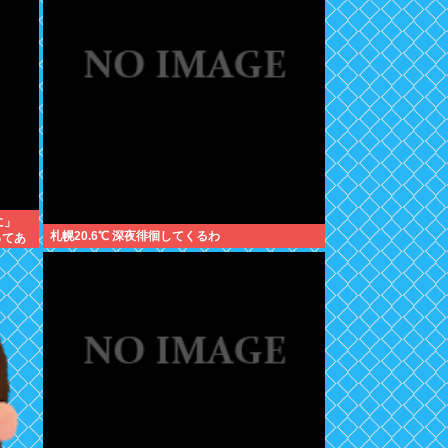
に」
札幌20.6℃ 深夜徘徊してくるわ
ってあ