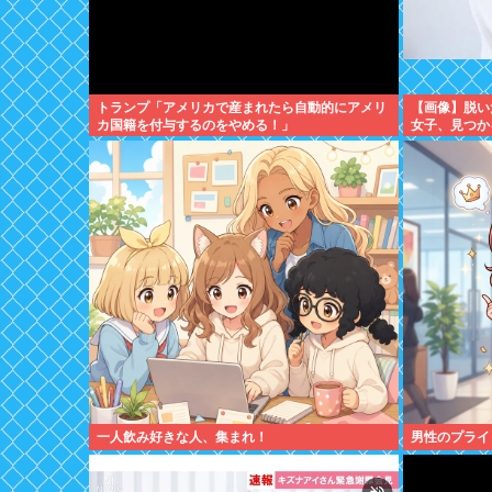
トランプ「アメリカで産まれたら自動的にアメリ
【画像】脱い
カ国籍を付与するのをやめる！」
女子、見つか
一人飲み好きな人、集まれ！
男性のプライ