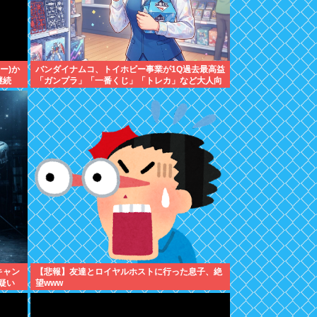
ポー)か
バンダイナムコ、トイホビー事業が1Q過去最高益
継続
「ガンプラ」「一番くじ」「トレカ」など大人向
け商材好調で
キャン
【悲報】友達とロイヤルホストに行った息子、絶
疑い
望www