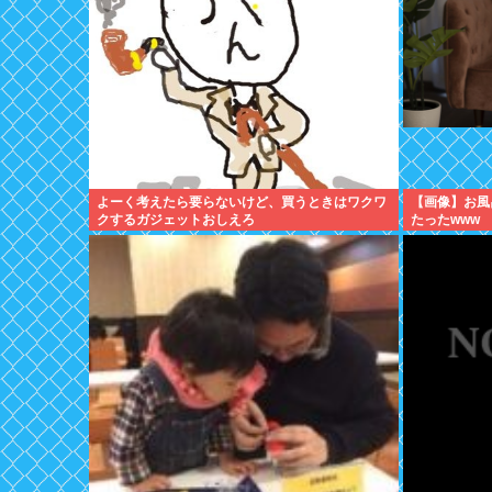
よーく考えたら要らないけど、買うときはワクワ
【画像】お風
クするガジェットおしえろ
たったwww