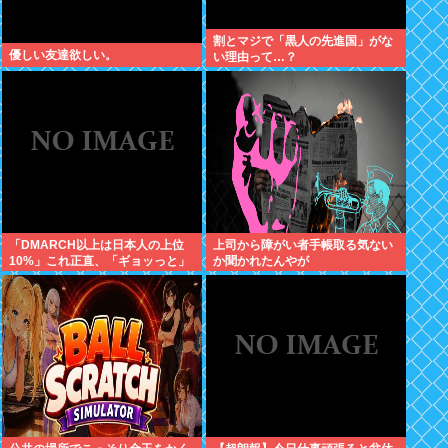
割とマジで「黒人の先進国」がな
優しい友達欲しい。
い理由って…？
「DMARCH以上は日本人の上位
上司から障がい者手帳取る気ない
10%」これ正直、「ギョッっと」
か聞かれたんやが
するよなあ…職場でもMARCH同
以下の低学歴とかあんまり観ない