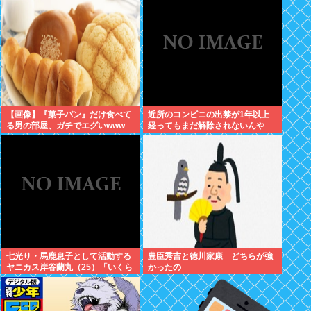
【画像】『菓子パン』だけ食べて
近所のコンビニの出禁が1年以上
る男の部屋、ガチでエグいwww
経ってもまだ解除されないんや
が…
七光り・馬鹿息子として活動する
豊臣秀吉と徳川家康 どちらが強
ヤニカス岸谷蘭丸（25）「いくら
かったの
税金を我々が払ってるんだと」