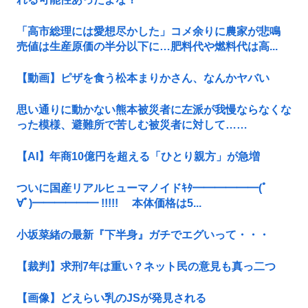
「高市総理には愛想尽かした」コメ余りに農家が悲鳴
売値は生産原価の半分以下に…肥料代や燃料代は高...
【動画】ピザを食う松本まりかさん、なんかヤバい
思い通りに動かない熊本被災者に左派が我慢ならなくな
った模様、避難所で苦しむ被災者に対して……
【AI】年商10億円を超える「ひとり親方」が急増
ついに国産リアルヒューマノイドｷﾀ━━━━━━(ﾟ
∀ﾟ)━━━━━━ !!!!! 本体価格は5...
小坂菜緒の最新『下半身』ガチでエグいって・・・
【裁判】求刑7年は重い？ネット民の意見も真っ二つ
【画像】どえらい乳のJSが発見される