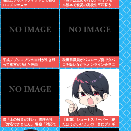
階段にジャストフィットして寝る
「戦争は止められる」 イオンモー
ハロメンｗｗｗ
ル熊本で被災の高校生平和誓う
平成ノブシコブシの吉村が生き残
秋田県職員がバスローブ姿でタバ
って相方が消えた理由
コを吸いながらオンライン会見に
どこのお貴族様だよw
僕「上の騒音が凄い」 管理会社
【衝撃】ショートスリーパー「寝
「対応できません」 警察「対応で
たほうがいいよ」の一言にブチギ
きません」
レwww(※動画あり)