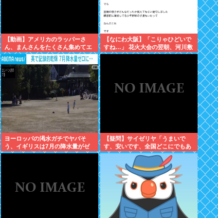
【動画】アメリカのラッパーさ
【なにわ大阪】「こりゃひどいで
ん、まんさんをたくさん集めてエ
すね…」 花火大会の翌朝、河川敷
チエチダンスを全裸で踊るMVを撮
に広がっていた衝撃の光景
ってしまう❤
ヨーロッパの渇水ガチでヤバそ
【疑問】サイゼリヤ「うまいで
う、イギリスは7月の降水量がゼ
す、安いです、全国どこにでもあ
ロに 専門家「今年は過去最悪の不
ります」←こいつの弱点
作になる可能性」