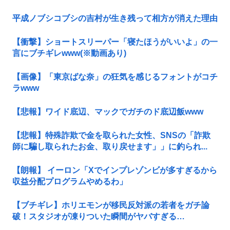
平成ノブシコブシの吉村が生き残って相方が消えた理由
【衝撃】ショートスリーパー「寝たほうがいいよ」の一
言にブチギレwww(※動画あり)
【画像】「東京ばな奈」の狂気を感じるフォントがコチ
ラwww
【悲報】ワイド底辺、マックでガチのド底辺飯www
【悲報】特殊詐欺で金を取られた女性、SNSの「詐欺
師に騙し取られたお金、取り戻せます」」に釣られ...
【朗報】 イーロン「Xでインプレゾンビが多すぎるから
収益分配プログラムやめるわ」
【ブチギレ】ホリエモンが移民反対派の若者をガチ論
破！スタジオが凍りついた瞬間がヤバすぎる…