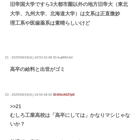
旧帝国大学ですら3大都市圏以外の地方旧帝大（東北
大学、九州大学、北海道大学）は文系は正直微妙
理工系や医歯薬系は素晴らしいけど
21 : 2025/08/19(火) 19:53:42.98
ID:4ujM/EUs0
高卒の給料と出世がゴミ
23 : 2025/08/19(火) 19:54:49.62
ID:K0eA0ZYp0
>>21
むしろ工業高校は「高卒にしては」かなりマシじゃな
いか？