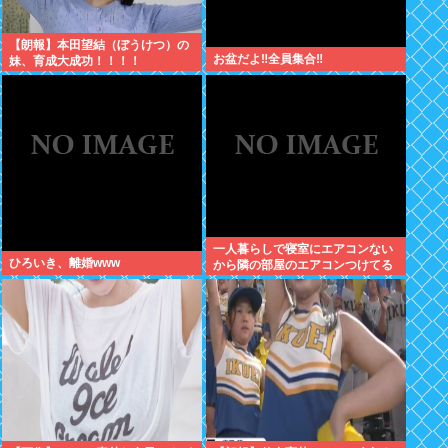
【朗報】本田望結（ぼうけつ）の
お盆だよ‼全員集合‼
妹、育成大成功！！！！
一人暮らしで寝室にエアコンない
ひろいき、離婚www
から隣の部屋のエアコンつけてる