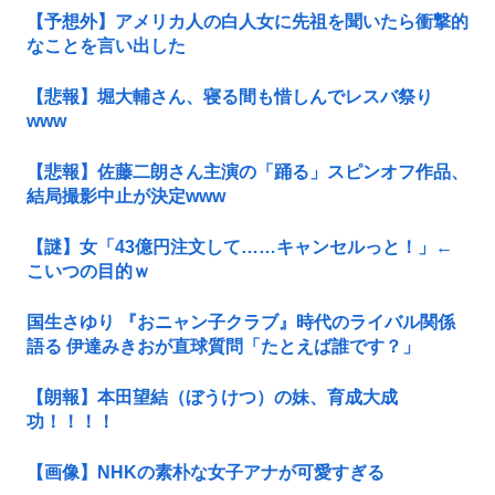
【予想外】アメリカ人の白人女に先祖を聞いたら衝撃的
なことを言い出した
【悲報】堀大輔さん、寝る間も惜しんでレスバ祭り
www
【悲報】佐藤二朗さん主演の「踊る」スピンオフ作品、
結局撮影中止が決定www
【謎】女「43億円注文して……キャンセルっと！」←
こいつの目的ｗ
国生さゆり 『おニャン子クラブ』時代のライバル関係
語る 伊達みきおが直球質問「たとえば誰です？」
【朗報】本田望結（ぼうけつ）の妹、育成大成
功！！！！
【画像】NHKの素朴な女子アナが可愛すぎる