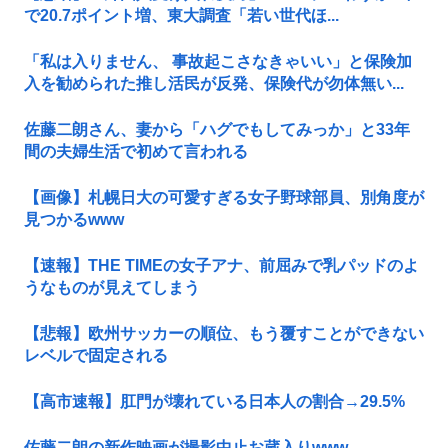
で20.7ポイント増、東大調査「若い世代ほ...
「私は入りません、 事故起こさなきゃいい」と保険加
入を勧められた推し活民が反発、保険代が勿体無い...
佐藤二朗さん、妻から「ハグでもしてみっか」と33年
間の夫婦生活で初めて言われる
【画像】札幌日大の可愛すぎる女子野球部員、別角度が
見つかるwww
【速報】THE TIMEの女子アナ、前屈みで乳パッドのよ
うなものが見えてしまう
【悲報】欧州サッカーの順位、もう覆すことができない
レベルで固定される
【高市速報】肛門が壊れている日本人の割合→29.5%
佐藤二朗の新作映画が撮影中止お蔵入りwww