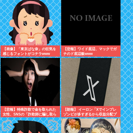
【画像】「東京ばな奈」の狂気を
【悲報】ワイド底辺、マックでガ
感じるフォントがコチラwww
チのド底辺飯www
【悲報】特殊詐欺で金を取られた
【朗報】 イーロン「Xでインプレ
女性、SNSの「詐欺師に騙し取ら
ゾンビが多すぎるから収益分配プ
れたお金、取り戻せます」」に釣
ログラムやめるわ」
られさらに240万円失うwww