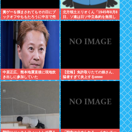
糞ゲーを掴まされてもその日にブ
北方領土エリオくん「1945年8月8
ックオフやももたろうに中古で売
日、ソ連は日ソ中立条約を無視し
りつける事ができなくなる時代に
宣戦布告、翌9日に日本への侵攻
突入
を開始したぜ！」
中居正広、熊本地震直後に現地炊
【悲報】免許取りたての娘さん、
き出しに参加していた
猛者すぎて炎上するwww