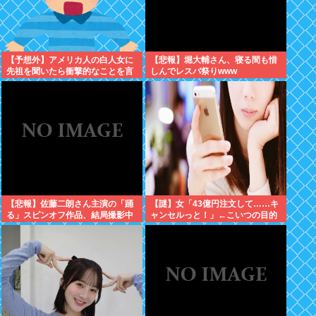
【予想外】アメリカ人の白人女に
【悲報】堀大輔さん、寝る間も惜
先祖を聞いたら衝撃的なことを言
しんでレスバ祭りwww
い出した
【悲報】佐藤二朗さん主演の「踊
【謎】女「43億円注文して……キ
る」スピンオフ作品、結局撮影中
ャンセルっと！」←こいつの目的
止が決定www
ｗ