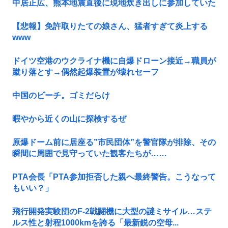
中居正広、熊本地震直後に現地炊き出しに参加していた
【悲報】免許取りたての娘さん、猛者すぎて炎上する
www
ドイツ空港のウクライナ機に自爆ドローン接近→職員が
蹴り落とす→偶然起爆装置が壊れセーフ
中国のビーチ。ゴミだらけ
暇やから近くの山に探検するぜ
原爆ドーム前に居座る”市民団体”を警官隊が排除、その
瞬間に周囲で見守っていた観客たちが……
PTA会長「PTA参加拒否した親へ最終警告。こうなって
もいい？」
飛行開発実験団のF-2戦闘機に大型の謎ミサイル…ステ
ルス性と射程1000kmを誇る「最新鋭の空母...