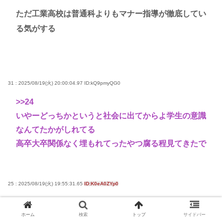
ただ工業高校は普通科よりもマナー指導が徹底してい
る気がする
31 : 2025/08/19(火) 20:00:04.97
ID:kQ9pmyQG0
>>24
いやーどっちかというと社会に出てからよ学生の意識
なんてたかがしれてる
高卒大卒関係なく埋もれてったやつ腐る程見てきたで
25 : 2025/08/19(火) 19:55:31.65
ID:K0eA0ZYp0
>>1
哲学ニュースさん！
ホーム
検索
トップ
サイドバー