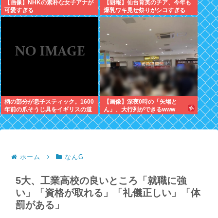
【画像】NHKの素朴な女子アナが
【朗報】仙台育英のチア、今年も
可愛すぎる
爆乳ワキ見せ祭りがシコすぎる
柄の部分が息子スティック。1600
【画像】深夜0時の「矢場と
年前の爪そうじ具をイギリスの道
ん」、大行列ができるwww
路工事現場で発見
ホーム
なんG
5大、工業高校の良いところ「就職に強
い」「資格が取れる」「礼儀正しい」「体
罰がある」