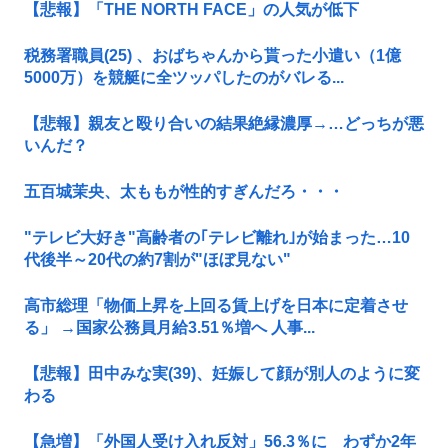
【悲報】「THE NORTH FACE」の人気が低下
税務署職員(25) 、おばちゃんから貰った小遣い（1億
5000万）を競艇に全ツッパしたのがバレる...
【悲報】親友と殴り合いの結果絶縁濃厚→…どっちが悪
いんだ？
五百城茉央、太ももが性的すぎんだろ・・・
"テレビ大好き"高齢者の｢テレビ離れ｣が始まった…10
代後半～20代の約7割が"ほぼ見ない"
高市総理「物価上昇を上回る賃上げを日本に定着させ
る」 →国家公務員月給3.51％増へ 人事...
【悲報】田中みな実(39)、妊娠して顔が別人のように変
わる
【急増】「外国人受け入れ反対」56.3％に わずか2年