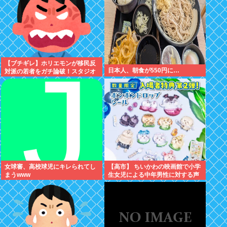
【ブチギレ】ホリエモンが移民反
日本人、朝食が550円に…
対派の若者をガチ論破！スタジオ
が凍りついた瞬間がヤバすぎる…
女球審、高校球児にキレられてし
【高市】 ちいかわの映画館で小学
まうwww
生女児による中年男性に対する声
かけが発生 映画特典をおねだり