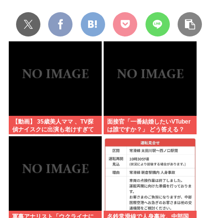
【動画】 35歳美人ママ 、TV探
面接官「一番結婚したいVTuber
偵ナイスクに出演も老けすぎて
は誰ですか？」 どう答える？
いる48歳だろと誹謗中傷
軍事アナリスト「ウクライナに
名鉄常滑線で人身事故。中部国