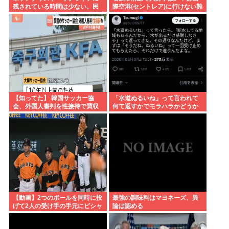
残されている時間は少ない。民
際空港(セントレア)に行けない難
間施設テロではなくプランBやプ
民が多数発生している模様
ランCを発動すべき」
【知ってた】 韓国サッカー協
「水道ぬるいね」って言われて
会、外国人審判を性接待で買収
何て返すかでモラハラかどうか
していた事が判明
わかるらしいwww
【動画】2つのボールを同時に投
最強の調味料はマヨネーズ、異
げて2人の受け手の手元にピシャ
論は認める
リと投げ込むバントの神様・川
相の異次元キャッチボールがこ