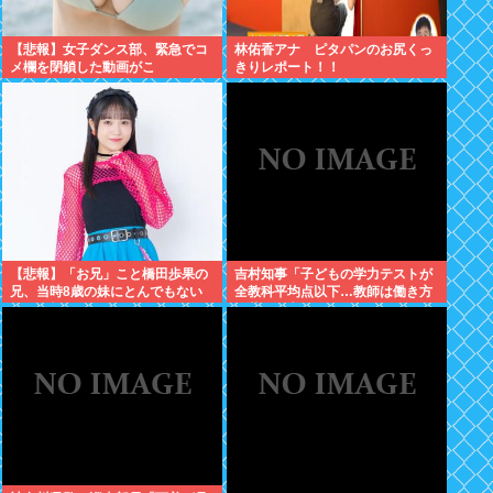
【悲報】女子ダンス部、緊急でコ
林佑香アナ ピタパンのお尻くっ
メ欄を閉鎖した動画がこ
きりレポート！！
れ・・・・・
【悲報】「お兄」こと橋田歩果の
吉村知事「子どもの学力テストが
兄、当時8歳の妹にとんでもない
全教科平均点以下…教師は働き方
ことを頼む
改革とか言ってないでどうにかし
ろ」