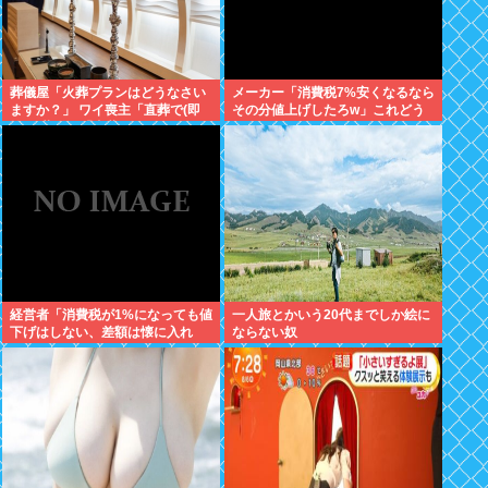
葬儀屋「火葬プランはどうなさい
メーカー「消費税7%安くなるなら
ますか？」 ワイ喪主「直葬で(即
その分値上げしたろw」これどう
答)」葬儀屋「直葬ですか…！？
すんの？
（ちょい引き気味）」⇒！！！
経営者「消費税が1%になっても値
一人旅とかいう20代までしか絵に
下げはしない、差額は懐に入れ
ならない奴
る」