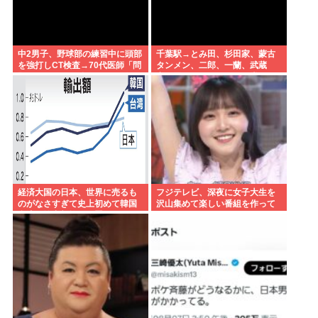
中2男子、野球部の練習中に頭部
千葉駅→とみ田、杉田家、蒙古
を強打しCT検査→70代医師「問
タンメン、二郎、一蘭、武蔵
題ないです」→他人のCT画像で
家、雷、ラーショ、一風堂etc…
中学生死亡
ラーメン最強かよ？？
経済大国の日本、世界に売るも
フジテレビ、深夜に女子大生を
のがなさすぎて史上初めて韓国
沢山集めて楽しい番組を作って
台湾に輸出額抜かれ置いてけぼ
いたwww
り