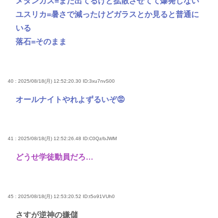
メタンガス=まだ出てるけど拡散させてて爆発しない
ユスリカ=暑さで減ったけどガラスとか見ると普通に
いる
落石=そのまま
40 : 2025/08/18(月) 12:52:20.30
ID:3xu7nvS00
オールナイトやれよずるいぞ😡
41 : 2025/08/18(月) 12:52:26.48
ID:C0Qz/bJWM
どうせ学徒動員だろ…
45 : 2025/08/18(月) 12:53:20.52
ID:t5o91VUh0
さすが逆神の嫌儲