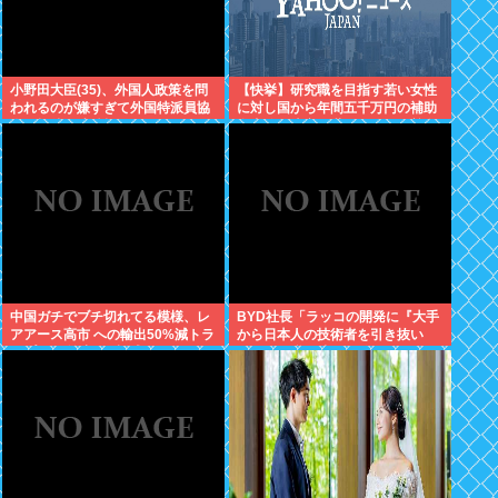
小野田大臣(35)、外国人政策を問
【快挙】研究職を目指す若い女性
われるのが嫌すぎて外国特派員協
に対し国から年間五千万円の補助
会の招待を連続拒否www
金支給を決定！世界一位の男尊女
卑国家脱出へ
中国ガチでブチ切れてる模様、レ
BYD社長「ラッコの開発に『大手
アアース高市 への輸出50%減トラ
から日本人の技術者を引き抜い
ンプ への輸出も3割減
た』って噂は嘘。開発チームに日
本人は0人です」