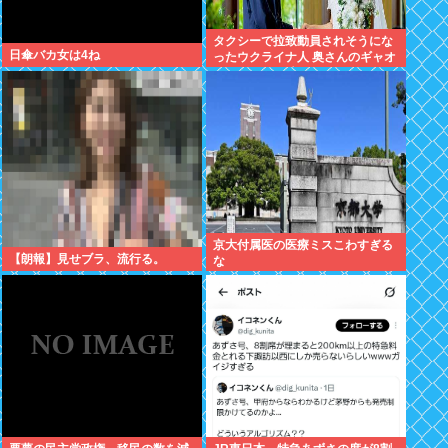
タクシーで拉致動員されそうにな
日傘バカ女は4ね
ったウクライナ人 奥さんのギャオ
オオオオンで助かる
京大付属医の医療ミスこわすぎる
【朗報】見せブラ、流行る。
な