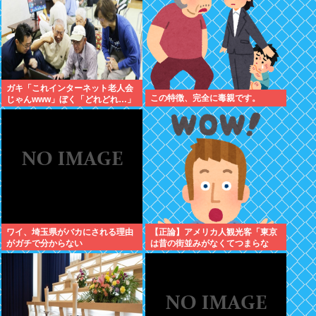
ガキ「これインターネット老人会
この特徴、完全に毒親です。
じゃんwww」ぼく「どれどれ…」
ガキ「ニコニコ！らきすた！ボカ
ロ！」ぼく「はぁ…」
ワイ、埼玉県がバカにされる理由
【正論】アメリカ人観光客「東京
がガチで分からない
は昔の街並みがなくてつまらな
い。和風建築を見たいのにガッカ
リだ。」