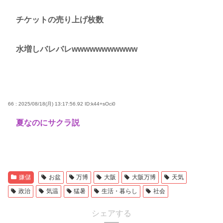
チケットの売り上げ枚数
水増しバレバレwwwwwwwwwww
66 : 2025/08/18(月) 13:17:56.92
ID:k44+sOci0
夏なのにサクラ説
嫌儲
お盆
万博
大阪
大阪万博
天気
政治
気温
猛暑
生活・暮らし
社会
シェアする