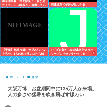
神奈川県警・巡査部長「下着が見
高速道路で子豚が見つかる
たくて…2、3年前から盗撮してい
る」減給
【千葉】無職75歳、女児2人にAV
(っ´ω`c)朝から幻想水滸伝スター
を見せ、1人の体を服の上から触
リープのリセマラやってる
る「服の上からぺろっと触ったと
思う」
ホーム
嫌儲
大阪万博、お盆期間中に135万人が来場。
人の多さや猛暑を吹き飛ばす賑わい