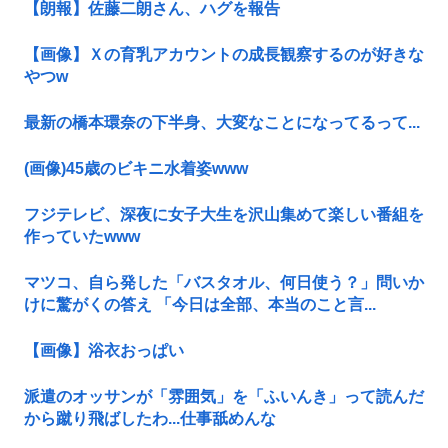
【朗報】佐藤二朗さん、ハグを報告
【画像】Ｘの育乳アカウントの成長観察するのが好きな
やつw
最新の橋本環奈の下半身、大変なことになってるって...
(画像)45歳のビキニ水着姿www
フジテレビ、深夜に女子大生を沢山集めて楽しい番組を
作っていたwww
マツコ、自ら発した「バスタオル、何日使う？」問いか
けに驚がくの答え 「今日は全部、本当のこと言...
【画像】浴衣おっぱい
派遣のオッサンが「雰囲気」を「ふいんき」って読んだ
から蹴り飛ばしたわ...仕事舐めんな