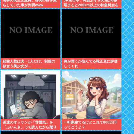
悪夢の民主党政権、移民の数を減
JR東日本、特急あずさの席が8割
らしていた事が判明www
埋まると200km以上の特急料金を
取れる下諏訪以西からの客にしか
売らない模様
経験人数は夫・1人だけ。制服の
俺が買うか悩んでる靴正直に評価
似合う美少女が…
してくれ
派遣のオッサンが「雰囲気」を
一軒家建てるけどこれで800万円
「ふいんき」って読んだから蹴り
ってどうよ？
飛ばしたわ...仕事舐めんな