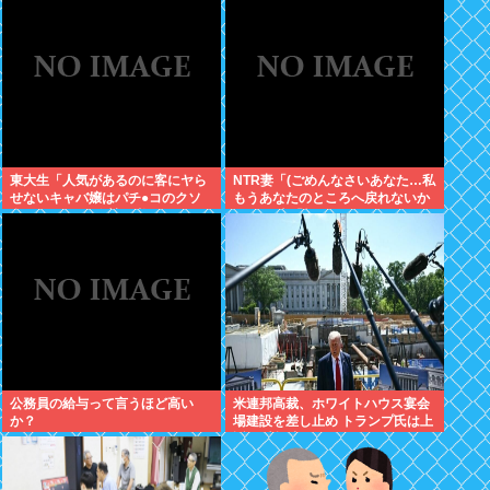
東大生「人気があるのに客にヤら
NTR妻「(ごめんなさいあなた…私
せないキャバ嬢はパチ●コのクソ
もうあなたのところへ戻れないか
台」 Twitter民絶賛の嵐www
も…)」夫「帰ってこなくていい
よ」
公務員の給与って言うほど高い
米連邦高裁、ホワイトハウス宴会
か？
場建設を差し止め トランプ氏は上
訴へ 建設中なんだがどうなるの?