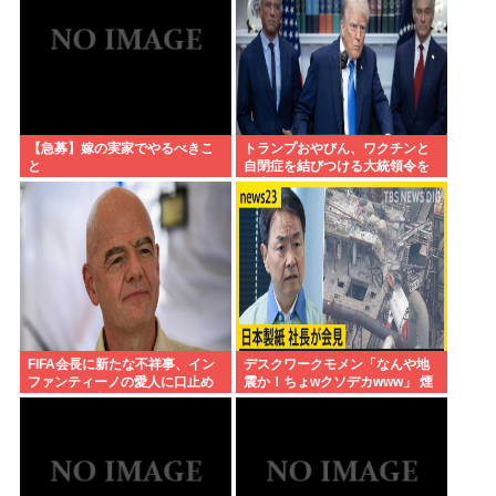
ちら
【急募】嫁の実家でやるべきこ
トランプおやびん、ワクチンと
と
自閉症を結びつける大統領令を
発表へ、
FIFA会長に新たな不祥事、イン
デスクワークモメン「なんや地
ファンティーノの愛人に口止め
震か！ちょwクソデカwww」 煙
料を払った事が報道される
突ドーン 死亡