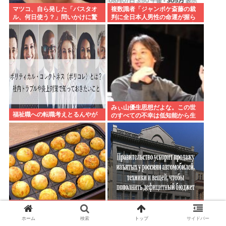
マツコ、自ら発した「バスタオ
複数識者「ジャンポケ斎藤の裁
ル、何日使う？」問いかけに驚
判に全日本人男性の命運が握ら
がくの答え 「今日は全部、本当
れている。これでだめなら日本
のこと言うわ」
男全員懲役7年だ」
みぃ山優生思想だよな。この世
福祉職への転職考えとるんやが
のすべての不幸は低知能から生
まれるっていう
ぼく「ラ・ムー安っ！」「たこ
ロシアさん、国民の財産を没収
やきうまっ」おじ「幸福の科学
しはじめる
ホーム
検索
トップ
サイドバー
が～」⇐こいつ