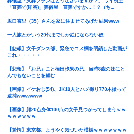
葬儀屋「火葬プランはどうなさいますか？」 ワイ喪主
「直葬で(即答)」葬儀屋「直葬ですか…！？（ち...
坂口杏里（35）さんを家に住ませてあげた結果www
一人旅とかいう20代までしか絵にならない奴
【悲報】女子ダンス部、緊急でコメ欄を閉鎖した動画が
これ・・・・・
【悲報】「お兄」こと橋田歩果の兄、当時8歳の妹にと
んでもないことを頼む
【画像】イケおじ(54)、JK10人とハメ撮り770本撮って
逮捕wwwwwww
【画像】顔20点身体100点の女子見つかってしまうｗｗ
ｗｗｗｗｗｗ
【驚愕】東京都、ようやく気づいた模様ｗｗｗｗｗｗｗ