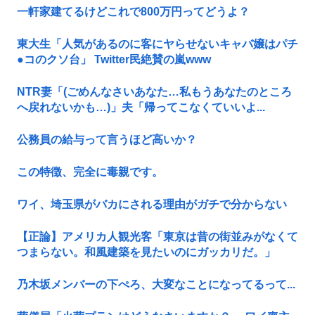
一軒家建てるけどこれで800万円ってどうよ？
東大生「人気があるのに客にヤらせないキャバ嬢はパチ
●コのクソ台」 Twitter民絶賛の嵐www
NTR妻「(ごめんなさいあなた…私もうあなたのところ
へ戻れないかも…)」夫「帰ってこなくていいよ...
公務員の給与って言うほど高いか？
この特徴、完全に毒親です。
ワイ、埼玉県がバカにされる理由がガチで分からない
【正論】アメリカ人観光客「東京は昔の街並みがなくて
つまらない。和風建築を見たいのにガッカリだ。」
乃木坂メンバーの下ぺろ、大変なことになってるって...