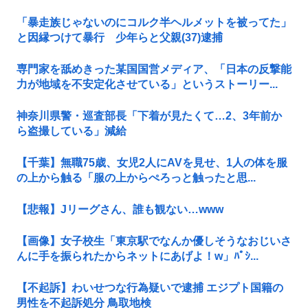
「暴走族じゃないのにコルク半ヘルメットを被ってた」
と因縁つけて暴行 少年らと父親(37)逮捕
専門家を舐めきった某国国営メディア、「日本の反撃能
力が地域を不安定化させている」というストーリー...
神奈川県警・巡査部長「下着が見たくて…2、3年前か
ら盗撮している」減給
【千葉】無職75歳、女児2人にAVを見せ、1人の体を服
の上から触る「服の上からぺろっと触ったと思...
【悲報】Jリーグさん、誰も観ない…www
【画像】女子校生「東京駅でなんか優しそうなおじいさ
んに手を振られたからネットにあげよ！w」ﾊﾟｼ...
【不起訴】わいせつな行為疑いで逮捕 エジプト国籍の
男性を不起訴処分 鳥取地検