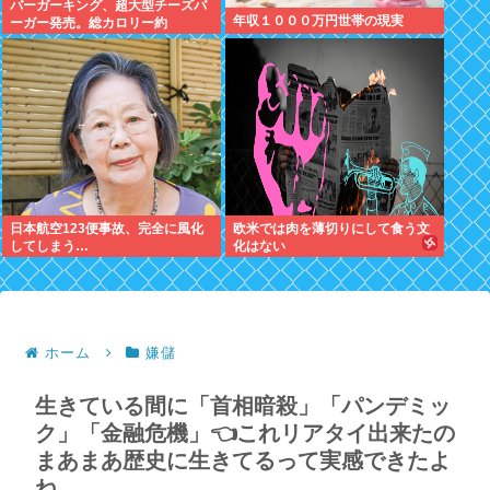
バーガーキング、超大型チーズバ
年収１０００万円世帯の現実
ーガー発売。総カロリー約
1656kcal 単品2490円
日本航空123便事故、完全に風化
欧米では肉を薄切りにして食う文
してしまう…
化はない
ホーム
嫌儲
生きている間に「首相暗殺」「パンデミッ
ク」「金融危機」👈これリアタイ出来たの
まあまあ歴史に生きてるって実感できたよ
ね