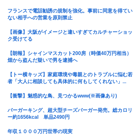
フランスで電話勧誘の規制を強化。事前に同意を得てい
ない相手への営業を原則禁止
【画像】大阪がイメージと違いすぎてカルチャーショッ
ク受けてる
【朗報】シャインマスカット200房（時価40万円相当）
畑から盗んだ疑いで男を逮捕へ
【トー横キッズ】家庭環境や毒親とのトラブルに悩む若
者「大人に相談しても具体的に何もしてくれない」...
【衝撃】魅惑的な鳥、見つかるwww(※画像あり)
バーガーキング、超大型チーズバーガー発売。総カロリ
ー約1656kcal 単品2490円
年収１０００万円世帯の現実