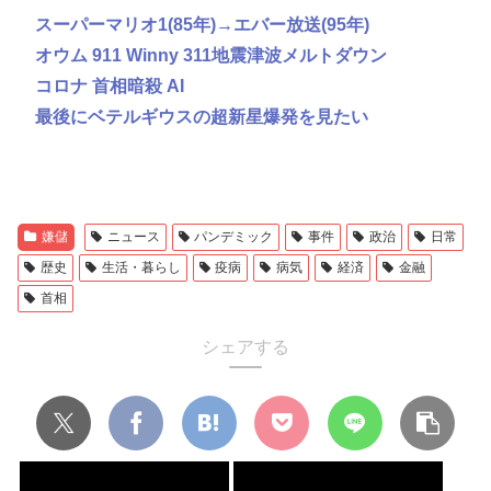
スーパーマリオ1(85年)→エバー放送(95年)
オウム 911 Winny 311地震津波メルトダウン
コロナ 首相暗殺 AI
最後にベテルギウスの超新星爆発を見たい
嫌儲
ニュース
パンデミック
事件
政治
日常
歴史
生活・暮らし
疫病
病気
経済
金融
首相
シェアする