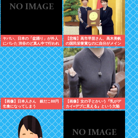
ヤバい、日本の「盆踊り」が外人
【悲報】高市早苗さん、高木美帆
にバレた 渋谷のど真ん中で行われ
の国民栄誉賞なのに自分がメイン
た盆踊り参加者67000人のうち
のPVを公開してしまう
20000人が外人、ダンシングヒー
ローに熱狂
【画像】日本人さん 銀だこ88円
【画像】女の子とかいう『乳がデ
乞食になってしまう
カイ=デブに見える』という欠陥
構造www