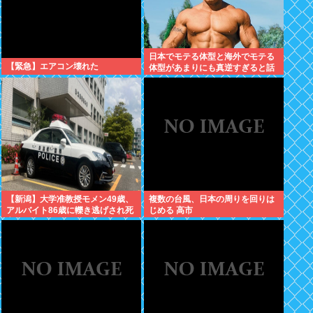
日本でモテる体型と海外でモテる
【緊急】エアコン壊れた
体型があまりにも真逆すぎると話
題に。何故日本人はヒョロガリを
好むのか。
【新潟】大学准教授モメン49歳、
複数の台風、日本の周りを回りは
アルバイト86歳に轢き逃げされ死
じめる 高市
亡