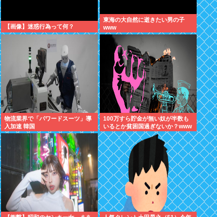
東海の大自然に逝きたい男の子
【画像】迷惑行為って何？
www
物流業界で「パワードスーツ」導
100万すら貯金が無い奴が半数も
入加速 韓国
いるとか貧困国過ぎないか？www