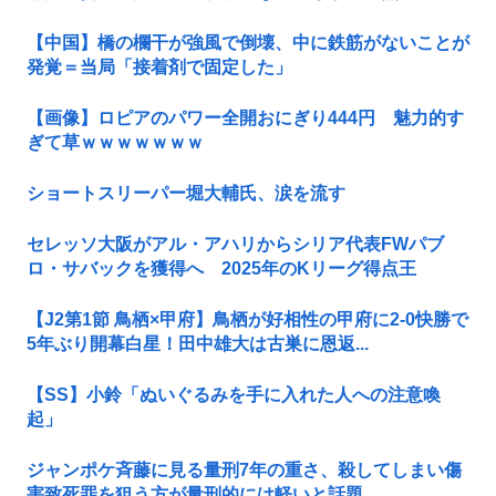
【中国】橋の欄干が強風で倒壊、中に鉄筋がないことが
発覚＝当局「接着剤で固定した」
【画像】ロピアのパワー全開おにぎり444円 魅力的す
ぎて草ｗｗｗｗｗｗｗ
ショートスリーパー堀大輔氏、涙を流す
セレッソ大阪がアル・アハリからシリア代表FWパブ
ロ・サバックを獲得へ 2025年のKリーグ得点王
【J2第1節 鳥栖×甲府】鳥栖が好相性の甲府に2-0快勝で
5年ぶり開幕白星！田中雄大は古巣に恩返...
【SS】小鈴「ぬいぐるみを手に入れた人への注意喚
起」
ジャンポケ斉藤に見る量刑7年の重さ、殺してしまい傷
害致死罪を狙う方が量刑的には軽いと話題