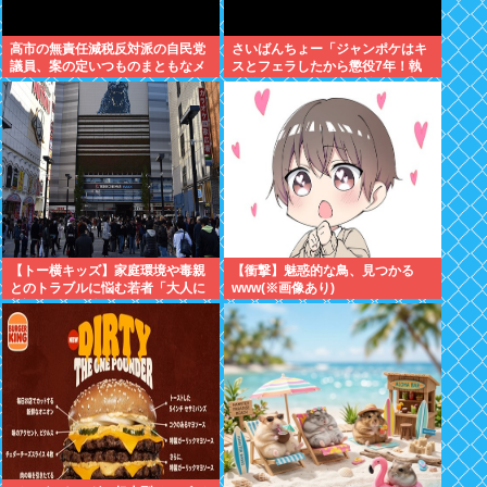
高市の無責任減税反対派の自民党
さいばんちょー「ジャンポケはキ
議員、案の定いつものまともなメ
スとフェラしたから懲役7年！執
ンツだったwww
行猶予なし！」←殺人並みに重く
て草
【トー横キッズ】家庭環境や毒親
【衝撃】魅惑的な鳥、見つかる
とのトラブルに悩む若者「大人に
www(※画像あり)
相談しても具体的に何もしてくれ
ない」EXIT兼近「搾取しようとす
る大人をどう除外するか」