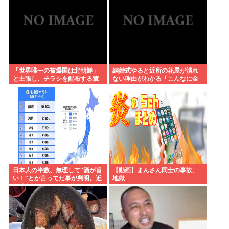
「世界唯一の被爆国は北朝鮮」
結婚式やると近所の花屋が潰れ
と主張し、チラシを配布する輩
ない理由がわかる「こんなに金
が発生
取るのかよ！？」って驚くぞ
日本人の半数、無理して"酒が旨
【動画】まんさん同士の事故、
い！"とか言ってた事が判明。近
地獄
畿地方に関しては6割が下戸