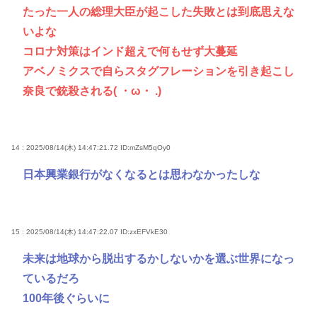
たった一人の総理大臣が起こした失敗とは到底思えな
いよな
コロナ対策はインド超えで何もせず大蔓延
アベノミクスで自らスタグフレーションを引き起こし
奈良で銃殺される( ・ω・ .)
14 : 2025/08/14(木) 14:47:21.72
ID:mZsM5qOy0
日本興業銀行がなくなるとは思わなかったしな
15 : 2025/08/14(木) 14:47:22.07
ID:zxEFVkE30
未来は地球から脱出するかしないかを選ぶ世界になっ
ているだろ
100年後ぐらいに