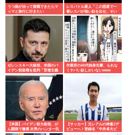
うつ病が治って復職できたらマ
レスバトル星人「この惑星で一
ッマと旅行に行きたい
番レスバが強い奴を出せ。そい
つが負けたら滅ぼす」 誰を出
す？
ゼレンスキー大統領、米国のバ
作業所の40代独身先輩、もれな
イデン前政権を批判「官僚主義
くヤバい奴しかいないwww
だった」
【米国】バイデン前大統領、が
【サッカー】元レアルの神童Jデ
ん闘病で激痛 次男のハンター氏
ビューへ！登録名「中井卓大ピ
「見ていてとてもつらい」
ピ」日本初挑戦の22歳今治MFが