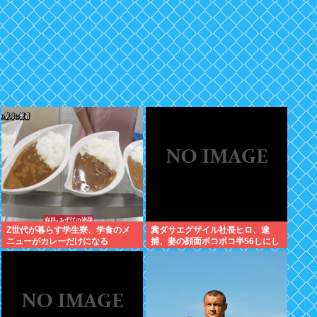
Z世代が暮らす学生寮、学食のメ
糞ダサエグザイル社長ヒロ、逮
ニューがカレーだけになる
捕、妻の顔面ボコボコ半56しにし
た。