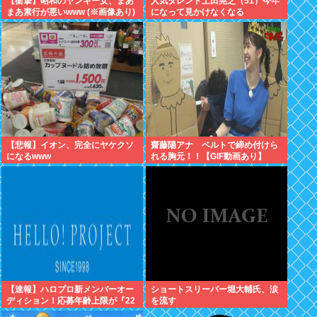
【衝撃】昭和のヤンキー女、まあ
人気タレント土田晃之（51）今年
まあ素行が悪いwww (※画像あり)
になって見かけなくなる
【悲報】イオン、完全にヤケクソ
齋藤陽アナ ベルトで締め付けら
になるwww
れる胸元！！【GIF動画あり】
【速報】ハロプロ新メンバーオー
ショートスリーパー堀大輔氏、涙
ディション！応募年齢上限が『22
を流す
歳』に引き上げられる