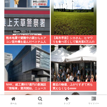
開幕戦に先発
熊本地震で避難中の家からエア
【高市早苗】シカさん、ヒマワ
コン室外機を盗んだベトナム人
リを食べ尽くして観光客6万人の
を逮捕
イベントが中止になる…さらに
コスモス畑も食べ尽くす
NHK、総工費657億円の新施設
最近の物価、上がりすぎて何も
「情報棟」運用開始。ニュース
買えなくなるwww
スタジオがスケスケになる
ホーム
検索
トップ
サイドバー