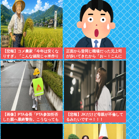
【悲報】コメ農家「今年は安くな
正面から昔同じ職場だった元上司
りすぎ」「こんな値段じゃ米作り
が歩いてきたから「お～！こんに
をやめる人も多くなるんじゃない
ちは！」って声かけたんや
かな?」
【画像】PTA会長「PTA参加拒否
【悲報】JKだけど母親が不倫して
した親へ最終警告。こうなっても
るみたいです⇒！！！
いい？」⇒！