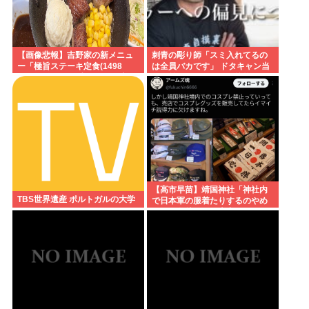
【画像悲報】吉野家の新メニュ
刺青の彫り師「スミ入れてるの
ー「極旨ステーキ定食(1498
は全員バカです」 ドタキャン当
円)」、肉の量が少なすぎて大炎
たり前、カネはない、挨拶もで
上してしまう…
きない
【高市早苗】靖国神社「神社内
TBS世界遺産 ポルトガルの大学
で日本軍の服着たりするのやめ
ろ！」遊就館のお土産屋がこち
ら