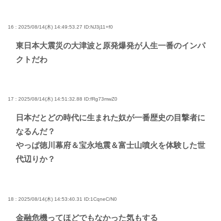
16 : 2025/08/14(木) 14:49:53.27
ID:NJ3j11+f0
東日本大震災の大津波と原発爆発が人生一番のインパ
クトだわ
17 : 2025/08/14(木) 14:51:32.88
ID:fRg73mwZ0
日本だとどの時代に生まれた奴が一番歴史の目撃者に
なるんだ？
やっぱ徳川幕府＆宝永地震＆富士山噴火を体験した世
代辺りか？
18 : 2025/08/14(木) 14:53:40.31
ID:1CqneC/N0
金融危機ってほどでもなかった気もする