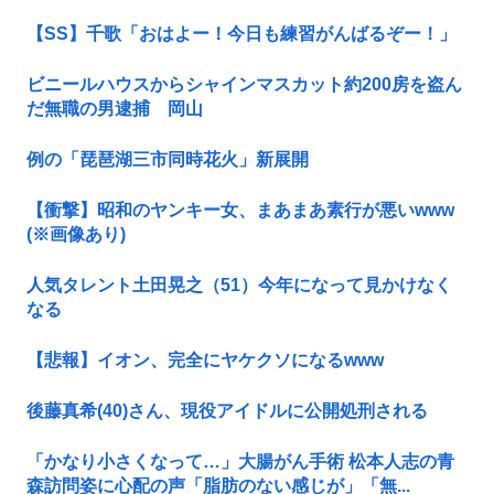
【SS】千歌「おはよー！今日も練習がんばるぞー！」
ビニールハウスからシャインマスカット約200房を盗ん
だ無職の男逮捕 岡山
例の「琵琶湖三市同時花火」新展開
【衝撃】昭和のヤンキー女、まあまあ素行が悪いwww
(※画像あり)
人気タレント土田晃之（51）今年になって見かけなく
なる
【悲報】イオン、完全にヤケクソになるwww
後藤真希(40)さん、現役アイドルに公開処刑される
「かなり小さくなって…」大腸がん手術 松本人志の青
森訪問姿に心配の声「脂肪のない感じが」「無...