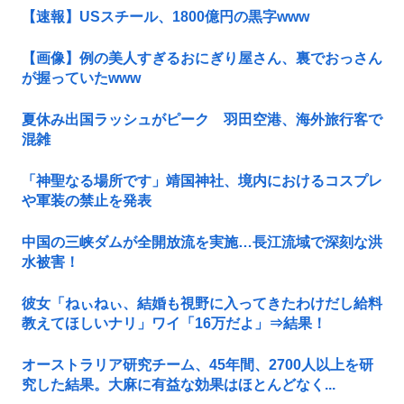
【速報】USスチール、1800億円の黒字www
【画像】例の美人すぎるおにぎり屋さん、裏でおっさん
が握っていたwww
夏休み出国ラッシュがピーク 羽田空港、海外旅行客で
混雑
「神聖なる場所です」靖国神社、境内におけるコスプレ
や軍装の禁止を発表
中国の三峡ダムが全開放流を実施…長江流域で深刻な洪
水被害！
彼女「ねぃねぃ、結婚も視野に入ってきたわけだし給料
教えてほしいナリ」ワイ「16万だよ」⇒結果！
オーストラリア研究チーム、45年間、2700人以上を研
究した結果。大麻に有益な効果はほとんどなく...