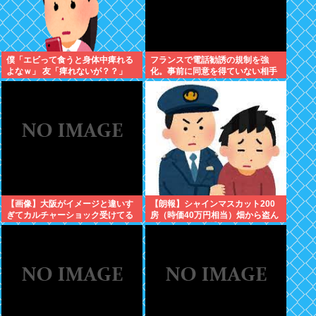
僕「エビって食うと身体中痺れる
フランスで電話勧誘の規制を強
よなｗ」 友「痺れないが？？」
化。事前に同意を得ていない相手
への営業を原則禁止
【画像】大阪がイメージと違いす
【朗報】シャインマスカット200
ぎてカルチャーショック受けてる
房（時価40万円相当）畑から盗ん
だ疑いで男を逮捕へ