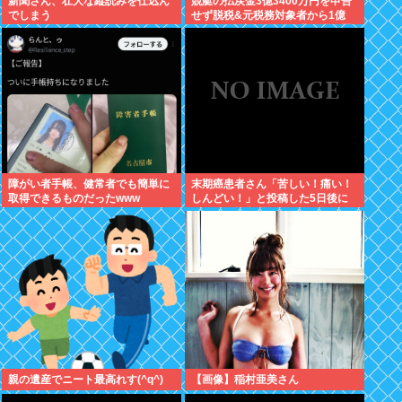
新聞さん、壮大な縦読みを仕込ん
競艇の払戻金3億3400万円を申告
でしまう
せず脱税&元税務対象者から1億
5000万円騙し取ったZ世代税務署
員を懲戒免職
障がい者手帳、健常者でも簡単に
末期癌患者さん「苦しい！痛い！
取得できるものだったwww
しんどい！」と投稿した5日後に
穏やかに旅立つ
親の遺産でニート最高れす(^q^)
【画像】稲村亜美さん