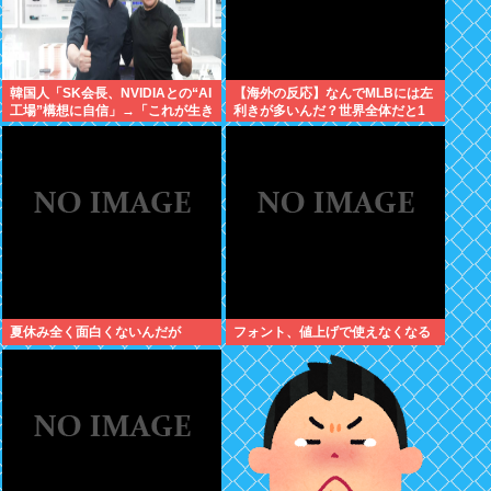
韓国人「SK会長、NVIDIAとの“AI
【海外の反応】なんでMLBには左
工場”構想に自信」→「これが生き
利きが多いんだ？世界全体だと1
たビジネスだ！」
割くらいしかいないはずなのに →
「左ピッチャーは貴重だからな」
「内野では不利だけど基本左利き
のほうが重宝される傾向にはある
と思う」
夏休み全く面白くないんだが
フォント、値上げで使えなくなる