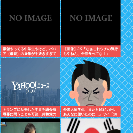
嫌儲やってる中学生やけど、ババ
【画像】JK「なぁこれウチの気持
ア（母親）の昼飯が手抜きすぎて
ちやねん、全部食べてな！」
キレそう
トランプに反発した学者を議会侮
外国人留学生「また月給24万円、
辱罪に問うことを可決…共和党の
あんなに働いたのに…」ワイ「18
質問に黙秘したため
万」→…論破した結果ｗｗｗ