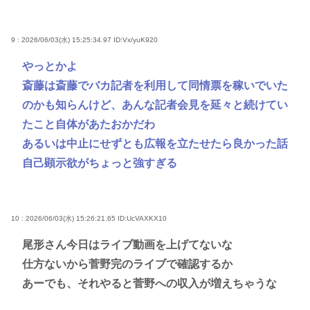
9 : 2026/06/03(水) 15:25:34.97
ID:Vx/yuK920
やっとかよ
斎藤は斎藤でバカ記者を利用して同情票を稼いでいた
のかも知らんけど、あんな記者会見を延々と続けてい
たこと自体があたおかだわ
あるいは中止にせずとも広報を立たせたら良かった話
自己顕示欲がちょっと強すぎる
10 : 2026/06/03(水) 15:26:21.65
ID:UcVAXKX10
尾形さん今日はライブ動画を上げてないな
仕方ないから菅野完のライブで確認するか
あーでも、それやると菅野への収入が増えちゃうな