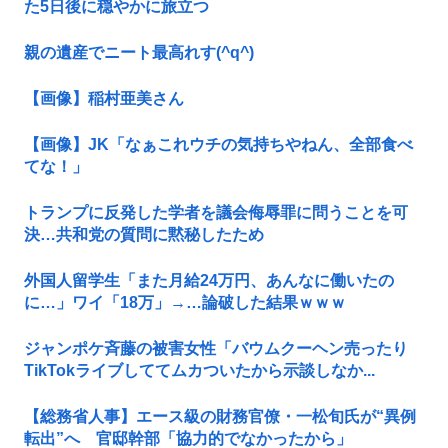
た5日後に穏やかに旅立つ
親の遺産でニート最高れす(^q^)
【画像】稲村亜美さん
【画像】JK「なぁこれウチの気持ちやねん、全部食べ
てな！」
トランプに反発した学者を議会侮辱罪に問うことを可
決…共和党の質問に黙秘したため
外国人留学生「また月給24万円、あんなに働いたの
に…」ワイ「18万」→…論破した結果ｗｗｗ
ジャンポケ斉藤の被害女性「バウムクーヘン売ったり
TikTokライブしててムカついたから示談しなか...
【総務省人事】エース級の財務官僚・一松旬氏が“異例
転出”へ 官邸幹部「協力的でなかったから」