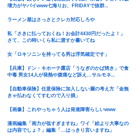
壊力がヤバイwww七海りお、FRIDAYで抜群...
ラーメン屋はさっさとクレカ対応しろや
私「さきに払っておくね！お会計4430円だったよ！」
さて、この時いくら私に渡すか書いてね
女「ロキソニンを持ってる男は浮気確定です」
【兵庫】ドン・キホーテ露店「うなぎのかば焼き」で食
中毒 男女14人が発熱や腹痛など訴え…サルモネ...
【自動車保険】任意保険に加入しない層の考え方「金無
きゃ払わなくてすむので入り損」
【画像】これやっちゃう人は発達障害らしいwww
漫画編集「画力が低すぎますね」ワイ「絵より大事なの
は内容でしょ？」編集「…はっきり言いますね」