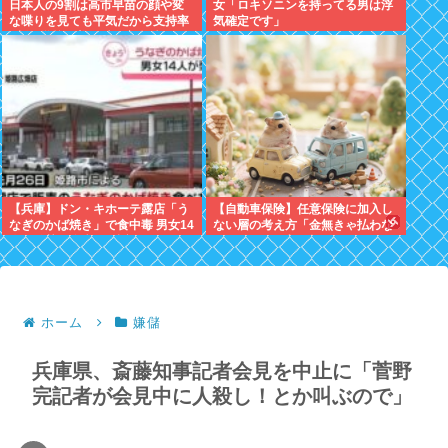
日本人の9割は高市早苗の顔や変
女「ロキソニンを持ってる男は浮
な喋りを見ても平気だから支持率
気確定です」
9割。学校の美術科と音楽科はし
っかりして！
【兵庫】ドン・キホーテ露店「う
【自動車保険】任意保険に加入し
なぎのかば焼き」で食中毒 男女14
ない層の考え方「金無きゃ払わな
人が発熱や腹痛など訴え…サルモ
くてすむので入り損」
ネラ属の菌検出
ホーム
嫌儲
兵庫県、斎藤知事記者会見を中止に「菅野
完記者が会見中に人殺し！とか叫ぶので」