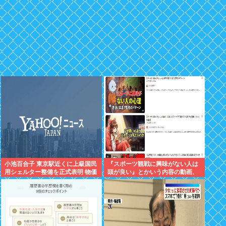
小池百合子 東京駅近くに上級国民
『スポーツ観戦に興味がない人は
用シェルター整備を正式表明 物価
頭が良い』とかいう内容の動画、
高なんて無視で血税ぶっこむ模様
何故か日本人に大受けしてバズり
支持したのはあなた達
まくるwww