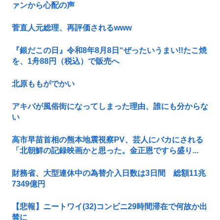
ァンから心配の声
菅直人元総理、再評価されるwww
『銀だこの日』令和8年8月8日“ぜったいうまい!!たこ焼
を、1舟88円（税込）で販売へ
北原ももがでかい
アキバが風俗街になってしまった理由、誰にも分からな
い
高市早苗首相の熊本地震視察PV、芸人にバカにされる
「北朝鮮の記録映画かと思った。金正恩ですら盛り...
財務省、大型連休中の為替介入日数は3日間 総額11兆
7349億円
【悲報】ニートワイ(32)コンビニ29時間滞在で何故か出
禁に