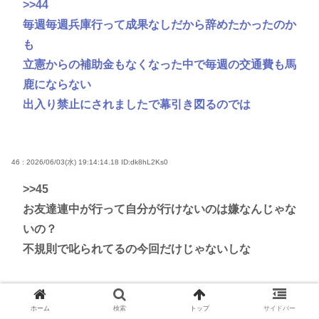
>>44
毎週毎週兵庫行って成果なしだから辞めたかったのか
も
立憲からの補助金もなくなった中で毎週の交通費も馬
鹿にならない
出入り禁止にされましたで幕引き図るのでは
46 : 2026/06/03(水) 19:14:14.18
ID:dk8hL2Ks0
>>45
お友達連中が行って自分が行けないのは嫌なんじゃな
いの？
不規則で叱られてるの今回だけじゃないしな
47 : 2026/06/03(水) 19:15:33.31
ID:yadYBxu70
ホーム
検索
トップ
サイドバー