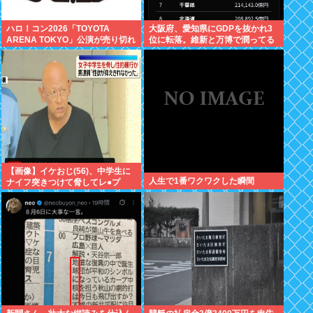
ハロ！コン2026「TOYOTA
大阪府、愛知県にGDPを抜かれ3
ARENA TOKYO」公演が売り切れ
位に転落。維新と万博で潤ってる
ない
はずじゃ…
【画像】イケおじ(56)、中学生に
人生で1番ワクワクした瞬間
ナイフ突きつけて脅してレ●プ
www