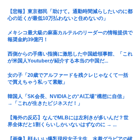
【悲報】東京都民「助けて。通勤時間減らしたいのに都
心の近くが最低10万払わないと住めないの」
メキシコ最大級の麻薬カルテルのリーダーの情報提供で
報奨金約39億円！
西側からの手痛い指摘に激怒した中国総領事館、「これ
が米国人Youtuberが紹介する本当の中国だ...
女の子「20歳でアルファードを残クレじゃなくて一括
で買えちゃう私って素敵」
韓国人「SK会長、NVIDIAとの“AI工場”構想に自信」
→「これが生きたビジネスだ！」
【海外の反応】なんでMLBには左利きが多いんだ？世
界全体だと1割くらいしかいないはずなのに → ...
【画像】顔もいい爆乳現役女子大生、水着グラビアの破