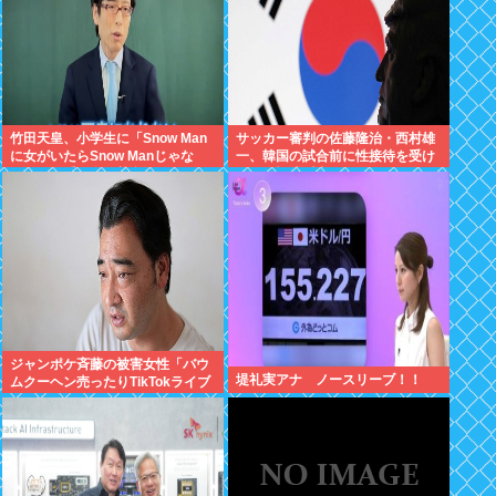
竹田天皇、小学生に「Snow Man
サッカー審判の佐藤隆治・西村雄
に女がいたらSnow Manじゃな
一、韓国の試合前に性接待を受け
い」で男系天皇を熱弁www
ていた疑惑浮上
ジャンポケ斉藤の被害女性「バウ
堤礼実アナ ノースリーブ！！
ムクーヘン売ったりTikTokライブ
しててムカついたから示談しなか
った」←これ