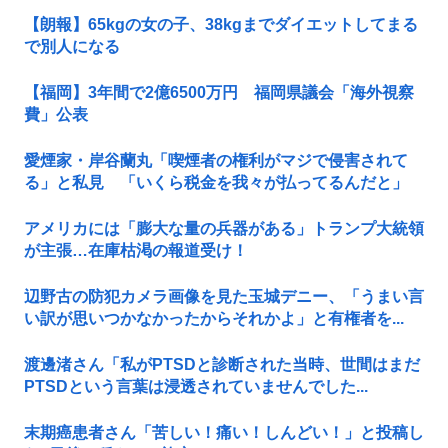
【朗報】65kgの女の子、38kgまでダイエットしてまる
で別人になる
【福岡】3年間で2億6500万円 福岡県議会「海外視察
費」公表
愛煙家・岸谷蘭丸「喫煙者の権利がマジで侵害されて
る」と私見 「いくら税金を我々が払ってるんだと」
アメリカには「膨大な量の兵器がある」トランプ大統領
が主張…在庫枯渇の報道受け！
辺野古の防犯カメラ画像を見た玉城デニー、「うまい言
い訳が思いつかなかったからそれかよ」と有権者を...
渡邊渚さん「私がPTSDと診断された当時、世間はまだ
PTSDという言葉は浸透されていませんでした...
末期癌患者さん「苦しい！痛い！しんどい！」と投稿し