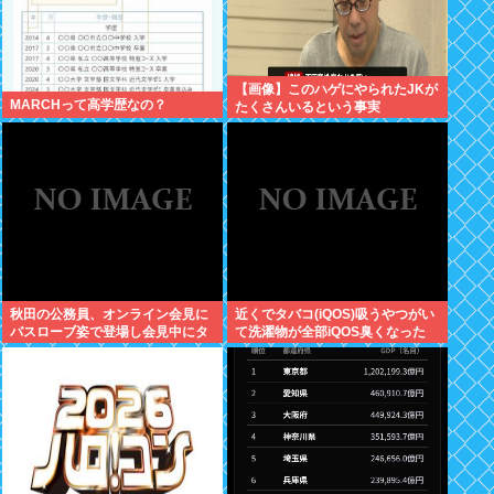
【画像】このハゲにやられたJKが
MARCHって高学歴なの？
たくさんいるという事実
秋田の公務員、オンライン会見に
近くでタバコ(iQOS)吸うやつがい
バスローブ姿で登場し会見中にタ
て洗濯物が全部iQOS臭くなった
バコを吸う←あのさあ！