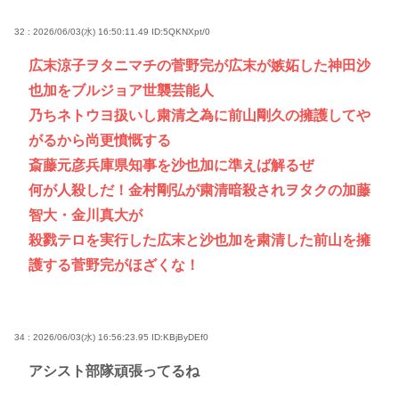
32 : 2026/06/03(水) 16:50:11.49
ID:5QKNXpt/0
広末涼子ヲタニマチの菅野完が広末が嫉妬した神田沙
也加をブルジョア世襲芸能人
乃ちネトウヨ扱いし粛清之為に前山剛久の擁護してや
がるから尚更憤慨する
斎藤元彦兵庫県知事を沙也加に準えば解るぜ
何が人殺しだ！金村剛弘が粛清暗殺されヲタクの加藤
智大・金川真大が
殺戮テロを実行した広末と沙也加を粛清した前山を擁
護する菅野完がほざくな！
34 : 2026/06/03(水) 16:56:23.95
ID:KBjByDEf0
アシスト部隊頑張ってるね