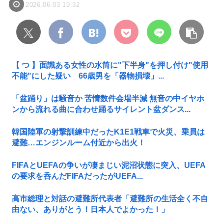
2026.06.03 19:32
【 つ 】面識ある女性の水筒に"下半身"を押し付け"使用
不能"にした疑い 66歳男を「器物損壊」...
「盆踊り」は騒音か 苦情数件会場半減 無音の中イヤホ
ンから流れる曲に合わせ踊るサイレント盆ダンス...
韓国陸軍の射撃訓練中だったK1E1戦車で火災、乗員は
避難…エンジンルーム付近から出火！
FIFAとUEFAの争いが凄まじい泥沼状態に突入、UEFA
の要求を呑んだFIFAだったがUEFA...
高市総理と対話の避難所代表者「避難所の生活全く不自
由ない、ありがとう！日本人でよかった！」