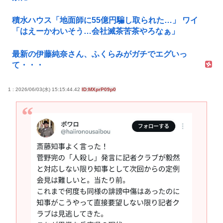
積水ハウス「地面師に55億円騙し取られた…」 ワイ
「はえーかわいそう…会社滅茶苦茶やろなぁ」
最新の伊藤純奈さん、ふくらみがガチでエグいっ
て・・・
1 : 2026/06/03(水) 15:15:44.42
ID:MXprP09p0