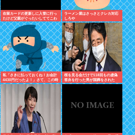
在留カードの更新しに入管に行っ
ラーメン屋はさっさとクレカ対応
たけど父親がぐったいしててこわ
しろや
い要介護3
私「さきに払っておくね！お会計
桜を見る会だけで118回もの虚偽
4430円だったよ！」さて、この時
答弁を行った男が国葬をされた
いくら私に渡すか書いてね
国、日本。果たしてこの国に未来
はあるのか？