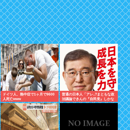
ドイツ人、熱中症で1ヶ月で9600
普通の日本人「アレ..?まともな政
人死亡www
治議論できんの『自民党』しかな
くね？左って下品な言葉しか使え
ない のイメージ」