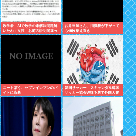
数学者「AIで数学の未解決問題解
お弁当屋さん、消費税が下がって
いたわ」女性「お前の証明間違っ
も値段据え置き
てるやん」数学者「内容デタラメ
で草。AI使うのヘタ？」→女性大
発狂
ニートぼく、セブンイレブンのバ
韓国サッカー「スキャンダル韓国
イトに応募
サッカー協会W杯予選で外国人審
判に性接待したことが発覚！」