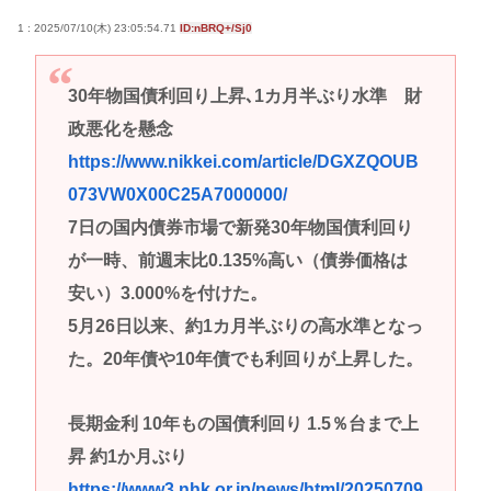
1 : 2025/07/10(木) 23:05:54.71
ID:nBRQ+/Sj0
30年物国債利回り上昇､1カ月半ぶり水準 財
政悪化を懸念
https://www.nikkei.com/article/DGXZQOUB
073VW0X00C25A7000000/
7日の国内債券市場で新発30年物国債利回り
が一時、前週末比0.135%高い（債券価格は
安い）3.000%を付けた。
5月26日以来、約1カ月半ぶりの高水準となっ
た。20年債や10年債でも利回りが上昇した。
長期金利 10年もの国債利回り 1.5％台まで上
昇 約1か月ぶり
https://www3.nhk.or.jp/news/html/20250709