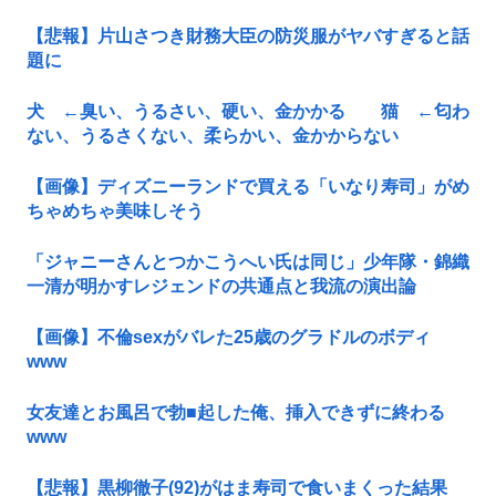
【悲報】片山さつき財務大臣の防災服がヤバすぎると話
題に
犬 ←臭い、うるさい、硬い、金かかる 猫 ←匂わ
ない、うるさくない、柔らかい、金かからない
【画像】ディズニーランドで買える「いなり寿司」がめ
ちゃめちゃ美味しそう
「ジャニーさんとつかこうへい氏は同じ」少年隊・錦織
一清が明かすレジェンドの共通点と我流の演出論
【画像】不倫sexがバレた25歳のグラドルのボディ
www
女友達とお風呂で勃■起した俺、挿入できずに終わる
www
【悲報】黒柳徹子(92)がはま寿司で食いまくった結果