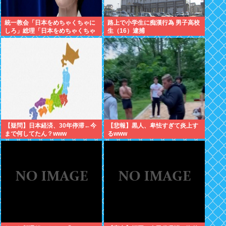
統一教会「日本をめちゃくちゃに
路上で小学生に痴漢行為 男子高校
しろ」総理「日本をめちゃくちゃ
生（16）逮捕
にします」愛国者「総理に反対す
るやつは反日！」 これなに？
【疑問】日本経済、30年停滞←今
【悲報】黒人、卑怯すぎて炎上す
まで何してたん？www
るwww