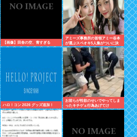
アミーズ事務所の首領アミー谷本
【画像】田舎の空、青すぎる
が選ぶスペオキ5人集がついに決
定してしまう
お前らが性欲のせいでやってしま
ハロ！コン 2026 グッズ追加！
ったキチゲェ行為あげてけ