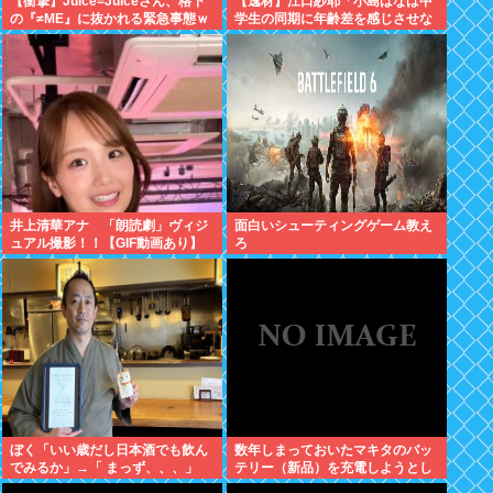
【衝撃】Juice=Juiceさん、格下
【逸材】江口紗耶「小島はなは中
の『≠ME』に抜かれる緊急事態ｗ
学生の同期に年齢差を感じさせな
ｗｗｗｗｗｗｗｗｗｗｗ
いように気を遣っているが、同期
2人は気づ
井上清華アナ 「朗読劇」ヴィジ
面白いシューティングゲーム教え
ュアル撮影！！【GIF動画あり】
ろ
ぼく「いい歳だし日本酒でも飲ん
数年しまっておいたマキタのバッ
でみるか」→「 まっず、、、」
テリー（新品）を充電しようとし
たらエラーで充電できないんだ