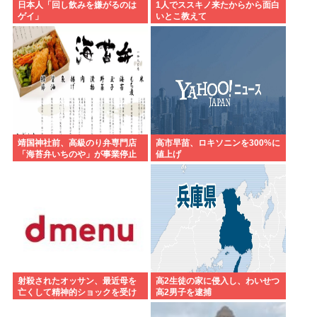
日本人「回し飲みを嫌がるのは
1人でススキノ来たからから面白
ゲイ」
いとこ教えて
靖国神社前、高級のり弁専門店
高市早苗、ロキソニンを300%に
「海苔弁いちのや」が事業停止
値上げ
射殺されたオッサン、最近母を
高2生徒の家に侵入し、わいせつ
亡くして精神的ショックを受け
高2男子を逮捕
ていたと判明