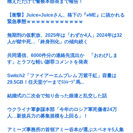
構えただけで警察本部長まで報告！
【衝撃】Juice=Juiceさん、格下の『≠ME』に抜かれる
緊急事態ｗｗｗｗｗｗｗｗｗｗｗｗ
無期刑の仮釈放、2025年は「わずか4人」2024年は32
人が獄中死…「終身刑化」の傾向続く
共同通信、6000件分の連絡先流出か 「おわびしま
す」とラフな軽い謝罪コメントを発表
Switch2「ファイアーエムブレム 万紫千紅」容量は
29.5GB！任天堂ゲーまでｽﾄﾚｰｼﾞ馬...
結婚式の二次会で知り合った娘達と乱交した話
ウクライナ軍参謀本部「今年のロシア軍死傷者24万
人…新規兵力の募集規模を上回る」！
アミーズ事務所の首領アミー谷本が選ぶスペオキ5人集