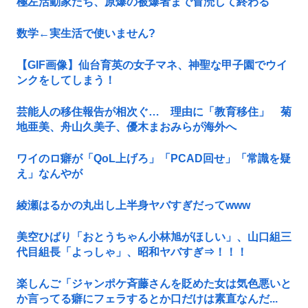
極左活動家たち、原爆の被爆者まで冒涜して終わる
数学←実生活で使いません?
【GIF画像】仙台育英の女子マネ、神聖な甲子園でウイ
ンクをしてしまう！
芸能人の移住報告が相次ぐ… 理由に「教育移住」 菊
地亜美、舟山久美子、優木まおみらが海外へ
ワイのロ癖が「QoL上げろ」「PCAD回せ」「常識を疑
え」なんやが
綾瀬はるかの丸出し上半身ヤバすぎだってwww
美空ひばり「おとうちゃん小林旭がほしい」、山口組三
代目組長「よっしゃ」、昭和ヤバすぎ⇒！！！
楽しんご「ジャンポケ斉藤さんを貶めた女は気色悪いと
か言ってる癖にフェラするとか口だけは素直なんだ...