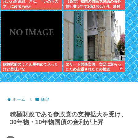
れいわ新選組、さん、「いのちの
【高市】福岡の自民党県議の海外
党」に改名 www
旅行費 5年で3億3700万円。避難
所で使えるテント 1個2万円。
鶴舞駅前のうどん屋初めて入った
エリート財務官僚、官邸に逆らっ
けど美味いな
たため左遷されたとの報道
ホーム
嫌儲
積極財政である参政党の支持拡大を受け、
30年物・10年物国債の金利が上昇