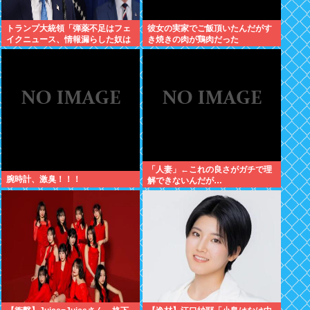
トランプ大統領「弾薬不足はフェ
彼女の実家でご飯頂いたんだがす
イクニュース、情報漏らした奴は
き焼きの肉が鶏肉だった
極刑」
「人妻」←これの良さがガチで理
腕時計、激臭！！！
解できないんだが…