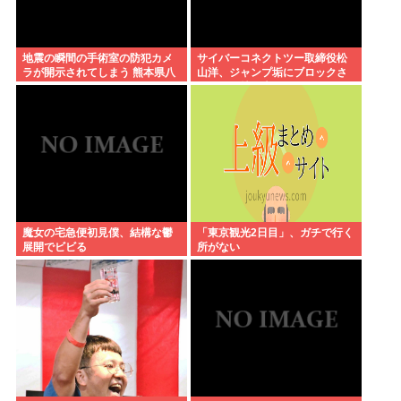
地震の瞬間の手術室の防犯カメ
サイバーコネクトツー取締役松
ラが開示されてしまう 熊本県八
山洋、ジャンプ垢にブロックさ
代
れてお気持ち表明。何かあった
らまず晒す！これが令和のレス
バや！
魔女の宅急便初見僕、結構な鬱
「東京観光2日目」、ガチで行く
展開でビビる
所がない