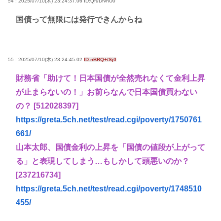
54 : 2025/07/10(木) 23:24:37.06
ID:Qf9DfvnU0
国債って無限には発行できんからね
55 : 2025/07/10(木) 23:24:45.02
ID:nBRQ+/Sj0
財務省「助けて！日本国債が全然売れなくて金利上昇
が止まらないの！」お前らなんで日本国債買わない
の？ [512028397]
https://greta.5ch.net/test/read.cgi/poverty/1750761
661/
山本太郎、国債金利の上昇を「国債の値段が上がって
る」と表現してしまう…もしかして頭悪いのか？
[237216734]
https://greta.5ch.net/test/read.cgi/poverty/1748510
455/