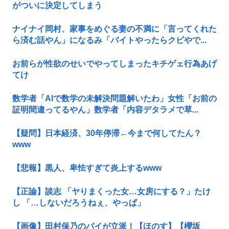
がついに決定してしまう
ナイナイ岡村、家事をめぐる妻の不満に「言ってくれた
ら済む話やん」になるみ「バイトやったらクビやで...
お前らが性欲のせいでやってしまったキチゲェ行為あげ
てけ
数学者「AIで数学の未解決問題解いたわ」女性「お前の
証明間違ってるやん」数学者「内容デタラメで草...
【疑問】日本経済、30年停滞←今まで何してたん？
www
【悲報】黒人、卑怯すぎて炎上するwww
【正論】談志 「ヤりまくった女…女房にする？」たけ
し 「…しないだろうねぇ、やっぱ」
【画像】田村保乃のパイが立派！【ほのす】【櫻坂