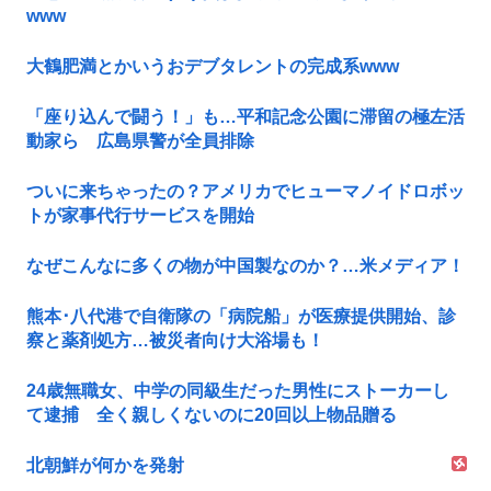
www
大鶴肥満とかいうおデブタレントの完成系www
「座り込んで闘う！」も…平和記念公園に滞留の極左活
動家ら 広島県警が全員排除
ついに来ちゃったの？アメリカでヒューマノイドロボッ
トが家事代行サービスを開始
なぜこんなに多くの物が中国製なのか？…米メディア！
熊本･八代港で自衛隊の「病院船」が医療提供開始、診
察と薬剤処方…被災者向け大浴場も！
24歳無職女、中学の同級生だった男性にストーカーし
て逮捕 全く親しくないのに20回以上物品贈る
北朝鮮が何かを発射