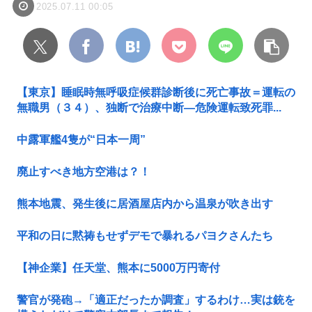
2025.07.11 00:05
【東京】睡眠時無呼吸症候群診断後に死亡事故＝運転の
無職男（３４）、独断で治療中断―危険運転致死罪...
中露軍艦4隻が“日本一周”
廃止すべき地方空港は？！
熊本地震、発生後に居酒屋店内から温泉が吹き出す
平和の日に黙祷もせずデモで暴れるパヨクさんたち
【神企業】任天堂、熊本に5000万円寄付
警官が発砲→「適正だったか調査」するわけ…実は銃を