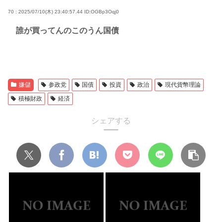
70 : 2025/07/10(木) 23:40:57.44
ID:OGBp3Oqj0
誰が買ってんのこのうん国債
嫌儲
参政党
国債
投資
政治
現代貨幣理論
積極財政
経済
シェアする