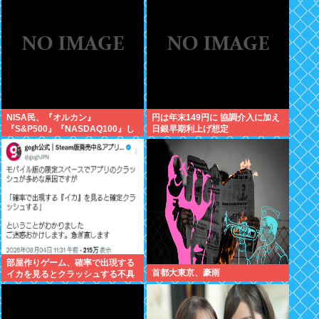
が！復活させる方法教えろ
NISA民、『オルカン』
円は年末149円に 協調介入に加え
『S&P500』『NASDAQ100』し
日銀早期利上げ想定
か買わない
部屋作りゲーム、確率で出現する
首都大東京、豪雨
イカを見るとクラッシュする不具
合が発生