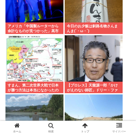
アメリカ「中国製ルーターから
今日のお夕飯は釧路名物さんま
余計なものが見つかった」高市
んま(´・ω・`)
どうするのこれ
すまん、第二次世界大戦で日本
【プロレス】天龍源一郎「かけ
が勝つ方法は本当になかったの
がえのない師匠」ドリー・ファ
か？
ンク・ジュニアさん追悼
ホーム
検索
トップ
サイドバー