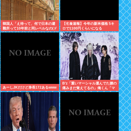
韓国人「え待って、何で日本の避
【乞食速報】今年の新米価格 5キ
難所って10年前と同レベルなの(ド
ロで1100円くらいになる
ン引き
B’z「重いマーシャル運んでた腰の
あーしJKだけど身長172あるwww
痛みまだ覚えてるの」俺くん「マ
ーシャルって何？ 」