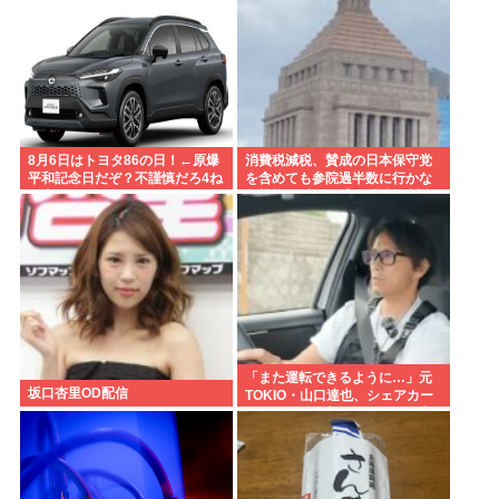
8月6日はトヨタ86の日！←原爆
消費税減税、賛成の日本保守党
平和記念日だぞ？不謹慎だろ4ね
を含めても参院過半数に行かな
や車カス
い模様 野党は一斉に批判し神谷
「天下の愚策」 おや、チみ？
「また運転できるように…」元
坂口杏里OD配信
TOKIO・山口達也、シェアカー
運転&ギター演奏姿にファン感動